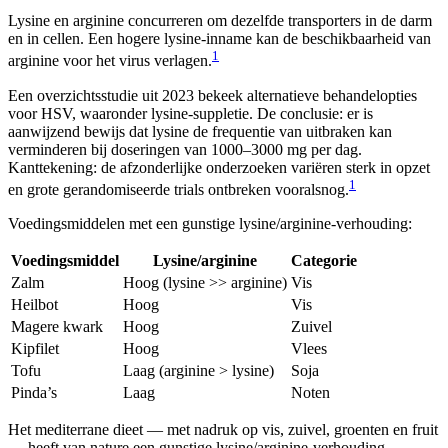
Lysine en arginine concurreren om dezelfde transporters in de darm
en in cellen. Een hogere lysine-inname kan de beschikbaarheid van
1
arginine voor het virus verlagen.
Een overzichtsstudie uit 2023 bekeek alternatieve behandelopties
voor HSV, waaronder lysine-suppletie. De conclusie: er is
aanwijzend bewijs dat lysine de frequentie van uitbraken kan
verminderen bij doseringen van 1000–3000 mg per dag.
Kanttekening: de afzonderlijke onderzoeken variëren sterk in opzet
1
en grote gerandomiseerde trials ontbreken vooralsnog.
Voedingsmiddelen met een gunstige lysine/arginine-verhouding:
Voedingsmiddel
Lysine/arginine
Categorie
Zalm
Hoog (lysine >> arginine)
Vis
Heilbot
Hoog
Vis
Magere kwark
Hoog
Zuivel
Kipfilet
Hoog
Vlees
Tofu
Laag (arginine > lysine)
Soja
Pinda’s
Laag
Noten
Het mediterrane dieet — met nadruk op vis, zuivel, groenten en fruit
— heeft van nature een gunstige lysine/arginine-verhouding.