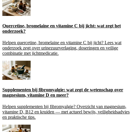
Quercetine, bromelaine en vitamine C bij jicht: wat zegt het
onderzoek?
Helpen quercetine, bromelaine en vitamine C bij jicht? Lees wat
onderzoek zegt over urinezuurverlaging, doseringen en veilige
combinatie met jichtmedicatie.
Supplementen bij fibromyalgie: wat zegt de wetenschap over
magnesium, vitamine D en meer?
Helpen supplementen bij fibromyalgie? Overzicht van magnesium,
vitamine D, B12 en kruiden — met actueel bewijs, veiligheidsadvies
en praktische tips.