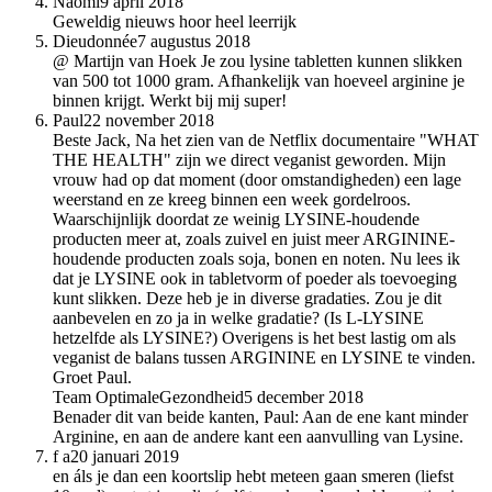
Naomi
9 april 2018
Geweldig nieuws hoor heel leerrijk
Dieudonnée
7 augustus 2018
@ Martijn van Hoek Je zou lysine tabletten kunnen slikken
van 500 tot 1000 gram. Afhankelijk van hoeveel arginine je
binnen krijgt. Werkt bij mij super!
Paul
22 november 2018
Beste Jack, Na het zien van de Netflix documentaire "WHAT
THE HEALTH" zijn we direct veganist geworden. Mijn
vrouw had op dat moment (door omstandigheden) een lage
weerstand en ze kreeg binnen een week gordelroos.
Waarschijnlijk doordat ze weinig LYSINE-houdende
producten meer at, zoals zuivel en juist meer ARGININE-
houdende producten zoals soja, bonen en noten. Nu lees ik
dat je LYSINE ook in tabletvorm of poeder als toevoeging
kunt slikken. Deze heb je in diverse gradaties. Zou je dit
aanbevelen en zo ja in welke gradatie? (Is L-LYSINE
hetzelfde als LYSINE?) Overigens is het best lastig om als
veganist de balans tussen ARGININE en LYSINE te vinden.
Groet Paul.
Team OptimaleGezondheid
5 december 2018
Benader dit van beide kanten, Paul: Aan de ene kant minder
Arginine, en aan de andere kant een aanvulling van Lysine.
f a
20 januari 2019
en áls je dan een koortslip hebt meteen gaan smeren (liefst