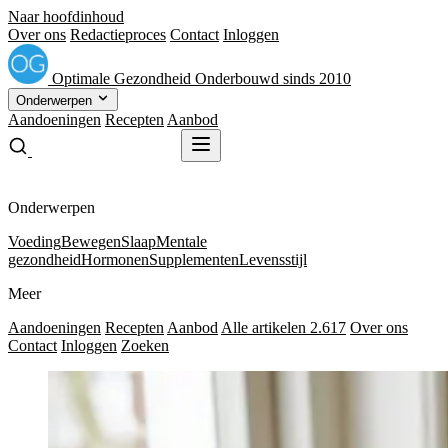
Naar hoofdinhoud
Over ons
Redactieproces
Contact
Inloggen
Optimale
Gezondheid
Onderbouwd sinds 2010
Onderwerpen
Aandoeningen
Recepten
Aanbod
Gratis receptenboek
Gratis receptenboek
Onderwerpen
Voeding
Bewegen
Slaap
Mentale
gezondheid
Hormonen
Supplementen
Levensstijl
Meer
Aandoeningen
Recepten
Aanbod
Alle artikelen
2.617
Over ons
Contact
Inloggen
Zoeken