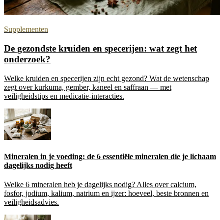
Supplementen
De gezondste kruiden en specerijen: wat zegt het
onderzoek?
Welke kruiden en specerijen zijn echt gezond? Wat de wetenschap
zegt over kurkuma, gember, kaneel en saffraan — met
veiligheidstips en medicatie-interacties.
Mineralen in je voeding: de 6 essentiële mineralen die je lichaam
dagelijks nodig heeft
Welke 6 mineralen heb je dagelijks nodig? Alles over calcium,
fosfor, jodium, kalium, natrium en ijzer: hoeveel, beste bronnen en
veiligheidsadvies.