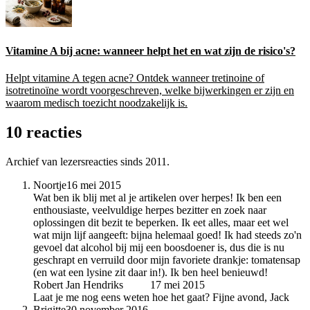
Vitamine A bij acne: wanneer helpt het en wat zijn de risico's?
Helpt vitamine A tegen acne? Ontdek wanneer tretinoine of
isotretinoïne wordt voorgeschreven, welke bijwerkingen er zijn en
waarom medisch toezicht noodzakelijk is.
10 reacties
Archief van lezersreacties sinds 2011.
Noortje
16 mei 2015
Wat ben ik blij met al je artikelen over herpes! Ik ben een
enthousiaste, veelvuldige herpes bezitter en zoek naar
oplossingen dit bezit te beperken. Ik eet alles, maar eet wel
wat mijn lijf aangeeft: bijna helemaal goed! Ik had steeds zo'n
gevoel dat alcohol bij mij een boosdoener is, dus die is nu
geschrapt en verruild door mijn favoriete drankje: tomatensap
(en wat een lysine zit daar in!). Ik ben heel benieuwd!
Robert Jan Hendriks
auteur
17 mei 2015
Laat je me nog eens weten hoe het gaat? Fijne avond, Jack
Brigitte
30 november 2016