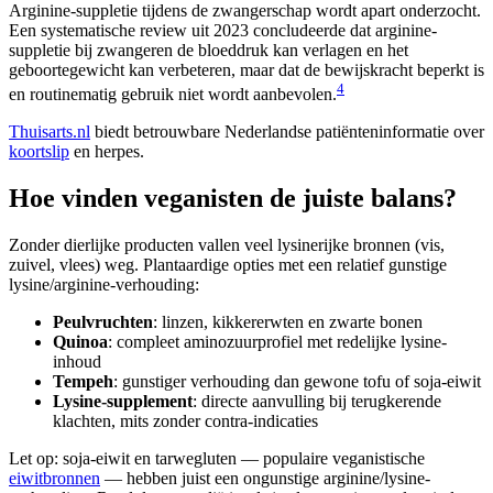
Arginine-suppletie tijdens de zwangerschap wordt apart onderzocht.
Een systematische review uit 2023 concludeerde dat arginine-
suppletie bij zwangeren de bloeddruk kan verlagen en het
geboortegewicht kan verbeteren, maar dat de bewijskracht beperkt is
4
en routinematig gebruik niet wordt aanbevolen.
Thuisarts.nl
biedt betrouwbare Nederlandse patiënteninformatie over
koortslip
en herpes.
Hoe vinden veganisten de juiste balans?
Zonder dierlijke producten vallen veel lysinerijke bronnen (vis,
zuivel, vlees) weg. Plantaardige opties met een relatief gunstige
lysine/arginine-verhouding:
Peulvruchten
: linzen, kikkererwten en zwarte bonen
Quinoa
: compleet aminozuurprofiel met redelijke lysine-
inhoud
Tempeh
: gunstiger verhouding dan gewone tofu of soja-eiwit
Lysine-supplement
: directe aanvulling bij terugkerende
klachten, mits zonder contra-indicaties
Let op: soja-eiwit en tarwegluten — populaire veganistische
eiwitbronnen
— hebben juist een ongunstige arginine/lysine-