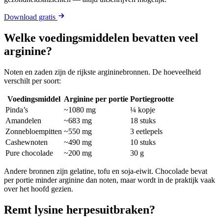
Download gratis
Welke voedingsmiddelen bevatten veel
arginine?
Noten en zaden zijn de rijkste argininebronnen. De hoeveelheid
verschilt per soort:
Voedingsmiddel
Arginine per portie
Portiegrootte
Pinda’s
~1080 mg
¼ kopje
Amandelen
~683 mg
18 stuks
Zonnebloempitten
~550 mg
3 eetlepels
Cashewnoten
~490 mg
10 stuks
Pure chocolade
~200 mg
30 g
Andere bronnen zijn gelatine, tofu en soja-eiwit. Chocolade bevat
per portie minder arginine dan noten, maar wordt in de praktijk vaak
over het hoofd gezien.
Remt lysine herpesuitbraken?