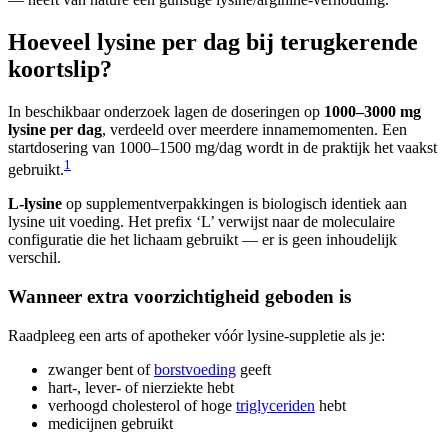
Hoeveel lysine per dag bij terugkerende
koortslip?
In beschikbaar onderzoek lagen de doseringen op
1000–3000 mg
lysine per dag
, verdeeld over meerdere innamemomenten. Een
startdosering van 1000–1500 mg/dag wordt in de praktijk het vaakst
1
gebruikt.
L-lysine
op supplementverpakkingen is biologisch identiek aan
lysine uit voeding. Het prefix ‘L’ verwijst naar de moleculaire
configuratie die het lichaam gebruikt — er is geen inhoudelijk
verschil.
Wanneer extra voorzichtigheid geboden is
Raadpleeg een arts of apotheker vóór lysine-suppletie als je:
zwanger bent of
borstvoeding
geeft
hart-, lever- of nierziekte hebt
verhoogd cholesterol of hoge
triglyceriden
hebt
medicijnen gebruikt