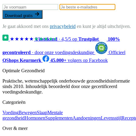
Download gratis
Je gaat akkoord met ons
privacybeleid
en kunt je altijd uitschrijven.
★★★★★
★★★★★
Uitstekend
·
4,5
/5 op
Trustpilot
100%
gecontroleerd
· door onze voedingsdeskundige
Officieel
QShops Keurmerk
45.000+
volgers op Facebook
Optimale Gezondheid
Praktische, wetenschappelijk onderbouwde gezondheidsinformatie
sinds 2010. Inhoudelijk beoordeeld door onze gecertificeerd
voedingsdeskundige.
Categorieën
Voeding
Bewegen
Slaap
Mentale
gezondheid
Hormonen
Supplementen
Aandoeningen
Levensstijl
Recept
Over & meer