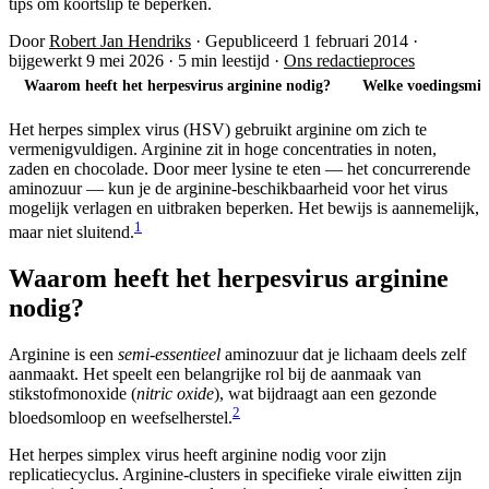
tips om koortslip te beperken.
Door
Robert Jan Hendriks
·
Gepubliceerd 1 februari 2014
·
bijgewerkt 9 mei 2026
·
5 min leestijd
·
Ons redactieproces
Waarom heeft het herpesvirus arginine nodig?
Welke voedingsmidd
Het herpes simplex virus (HSV) gebruikt arginine om zich te
vermenigvuldigen. Arginine zit in hoge concentraties in noten,
zaden en chocolade. Door meer lysine te eten — het concurrerende
aminozuur — kun je de arginine-beschikbaarheid voor het virus
mogelijk verlagen en uitbraken beperken. Het bewijs is aannemelijk,
1
maar niet sluitend.
Waarom heeft het herpesvirus arginine
nodig?
Arginine is een
semi-essentieel
aminozuur dat je lichaam deels zelf
aanmaakt. Het speelt een belangrijke rol bij de aanmaak van
stikstofmonoxide (
nitric oxide
), wat bijdraagt aan een gezonde
2
bloedsomloop en weefselherstel.
Het herpes simplex virus heeft arginine nodig voor zijn
replicatiecyclus. Arginine-clusters in specifieke virale eiwitten zijn