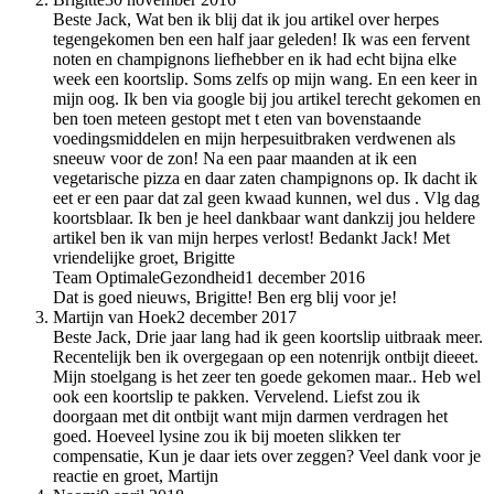
Beste Jack, Wat ben ik blij dat ik jou artikel over herpes
tegengekomen ben een half jaar geleden! Ik was een fervent
noten en champignons liefhebber en ik had echt bijna elke
week een koortslip. Soms zelfs op mijn wang. En een keer in
mijn oog. Ik ben via google bij jou artikel terecht gekomen en
ben toen meteen gestopt met t eten van bovenstaande
voedingsmiddelen en mijn herpesuitbraken verdwenen als
sneeuw voor de zon! Na een paar maanden at ik een
vegetarische pizza en daar zaten champignons op. Ik dacht ik
eet er een paar dat zal geen kwaad kunnen, wel dus . Vlg dag
koortsblaar. Ik ben je heel dankbaar want dankzij jou heldere
artikel ben ik van mijn herpes verlost! Bedankt Jack! Met
vriendelijke groet, Brigitte
Team OptimaleGezondheid
1 december 2016
Dat is goed nieuws, Brigitte! Ben erg blij voor je!
Martijn van Hoek
2 december 2017
Beste Jack, Drie jaar lang had ik geen koortslip uitbraak meer.
Recentelijk ben ik overgegaan op een notenrijk ontbijt dieeet.
Mijn stoelgang is het zeer ten goede gekomen maar.. Heb wel
ook een koortslip te pakken. Vervelend. Liefst zou ik
doorgaan met dit ontbijt want mijn darmen verdragen het
goed. Hoeveel lysine zou ik bij moeten slikken ter
compensatie, Kun je daar iets over zeggen? Veel dank voor je
reactie en groet, Martijn