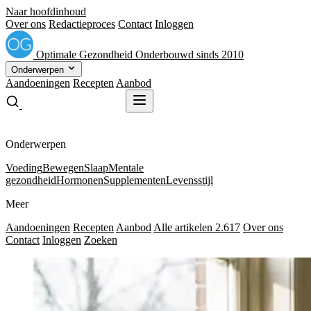
Naar hoofdinhoud
Over ons
Redactieproces
Contact
Inloggen
Optimale
Gezondheid
Onderbouwd sinds 2010
Onderwerpen
Aandoeningen
Recepten
Aanbod
Gratis receptenboek
Gratis receptenboek
Onderwerpen
Voeding
Bewegen
Slaap
Mentale
gezondheid
Hormonen
Supplementen
Levensstijl
Meer
Aandoeningen
Recepten
Aanbod
Alle artikelen
2.617
Over ons
Contact
Inloggen
Zoeken