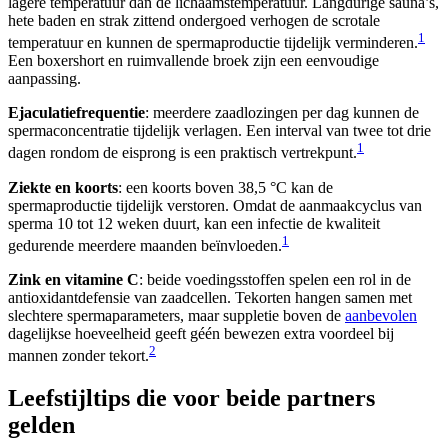
lagere temperatuur dan de lichaamstemperatuur. Langdurige sauna’s,
hete baden en strak zittend ondergoed verhogen de scrotale
1
temperatuur en kunnen de spermaproductie tijdelijk verminderen.
Een boxershort en ruimvallende broek zijn een eenvoudige
aanpassing.
Ejaculatiefrequentie
: meerdere zaadlozingen per dag kunnen de
spermaconcentratie tijdelijk verlagen. Een interval van twee tot drie
1
dagen rondom de eisprong is een praktisch vertrekpunt.
Ziekte en koorts
: een koorts boven 38,5 °C kan de
spermaproductie tijdelijk verstoren. Omdat de aanmaakcyclus van
sperma 10 tot 12 weken duurt, kan een infectie de kwaliteit
1
gedurende meerdere maanden beïnvloeden.
Zink en vitamine C
: beide voedingsstoffen spelen een rol in de
antioxidantdefensie van zaadcellen. Tekorten hangen samen met
slechtere spermaparameters, maar suppletie boven de
aanbevolen
dagelijkse hoeveelheid geeft géén bewezen extra voordeel bij
2
mannen zonder tekort.
Leefstijltips die voor beide partners
gelden