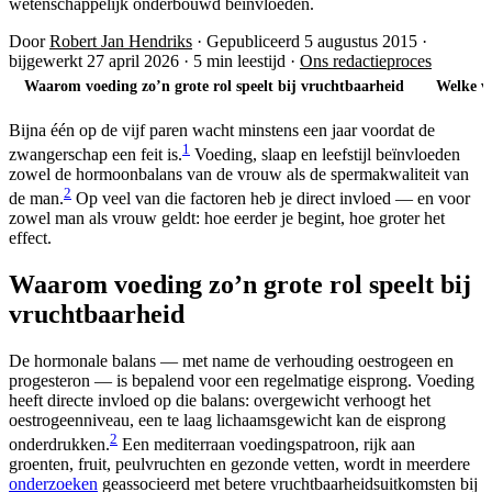
wetenschappelijk onderbouwd beïnvloeden.
Door
Robert Jan Hendriks
·
Gepubliceerd 5 augustus 2015
·
bijgewerkt 27 april 2026
·
5 min leestijd
·
Ons redactieproces
Waarom voeding zo’n grote rol speelt bij vruchtbaarheid
Welke vo
Bijna één op de vijf paren wacht minstens een jaar voordat de
1
zwangerschap een feit is.
Voeding, slaap en leefstijl beïnvloeden
zowel de hormoonbalans van de vrouw als de spermakwaliteit van
2
de man.
Op veel van die factoren heb je direct invloed — en voor
zowel man als vrouw geldt: hoe eerder je begint, hoe groter het
effect.
Waarom voeding zo’n grote rol speelt bij
vruchtbaarheid
De hormonale balans — met name de verhouding oestrogeen en
progesteron — is bepalend voor een regelmatige eisprong. Voeding
heeft directe invloed op die balans: overgewicht verhoogt het
oestrogeenniveau, een te laag lichaamsgewicht kan de eisprong
2
onderdrukken.
Een mediterraan voedingspatroon, rijk aan
groenten, fruit, peulvruchten en gezonde vetten, wordt in meerdere
onderzoeken
geassocieerd met betere vruchtbaarheidsuitkomsten bij