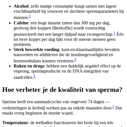
Alcohol
: zelfs matige consumptie hangt samen met lagere
vruchtbaarheid bij vrouwen en slechtere spermaparameters bij
1
mannen.
Cafeïne
: een hoge inname (meer dan 300 mg per dag,
grofweg drie koppen filterkoffie) wordt voorzichtig
1
geassocieerd met een langer tijdpad naar zwangerschap.
Één
tot twee kopjes per dag lijkt voor de meeste mensen geen
probleem.
Sterk bewerkte voeding
: kant-en-klaarmaaltijden bevatten
transvetten en additieven die de insulinegevoeligheid en
2
hormoonbalans kunnen verstoren.
Roken en drugs
: hebben een duidelijk negatief effect op de
eisprong, spermaproductie en de DNA-integriteit van
1
zaadcellen.
Hoe verbeter je de kwaliteit van sperma?
Sperma heeft een aanmaakcyclus van ongeveer 74 dagen —
1
verbeteringen in leefstijl werken pas na enkele maanden door.
Dat
maakt vroeg beginnen de moeite waard.
Temperatuur
: de teelballen functioneren het beste bij een iets