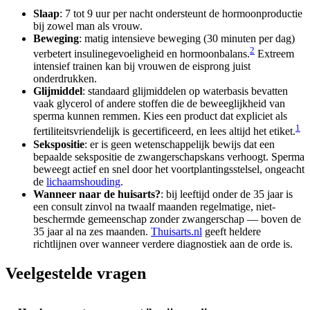
Slaap
: 7 tot 9 uur per nacht ondersteunt de hormoonproductie
bij zowel man als vrouw.
Beweging
: matig intensieve beweging (30 minuten per dag)
2
verbetert insulinegevoeligheid en hormoonbalans.
Extreem
intensief trainen kan bij vrouwen de eisprong juist
onderdrukken.
Glijmiddel
: standaard glijmiddelen op waterbasis bevatten
vaak glycerol of andere stoffen die de beweeglijkheid van
sperma kunnen remmen. Kies een product dat expliciet als
1
fertiliteitsvriendelijk is gecertificeerd, en lees altijd het etiket.
Sekspositie
: er is geen wetenschappelijk bewijs dat een
bepaalde sekspositie de zwangerschapskans verhoogt. Sperma
beweegt actief en snel door het voortplantingsstelsel, ongeacht
de
lichaamshouding
.
Wanneer naar de huisarts?
: bij leeftijd onder de 35 jaar is
een consult zinvol na twaalf maanden regelmatige, niet-
beschermde gemeenschap zonder zwangerschap — boven de
35 jaar al na zes maanden.
Thuisarts.nl
geeft heldere
richtlijnen over wanneer verdere diagnostiek aan de orde is.
Veelgestelde vragen