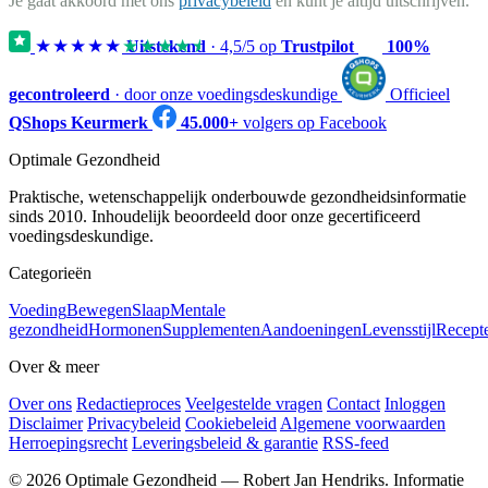
Je gaat akkoord met ons
privacybeleid
en kunt je altijd uitschrijven.
★★★★★
★★★★★
Uitstekend
·
4,5
/5 op
Trustpilot
100%
gecontroleerd
· door onze voedingsdeskundige
Officieel
QShops Keurmerk
45.000+
volgers op Facebook
Optimale Gezondheid
Praktische, wetenschappelijk onderbouwde gezondheidsinformatie
sinds 2010. Inhoudelijk beoordeeld door onze gecertificeerd
voedingsdeskundige.
Categorieën
Voeding
Bewegen
Slaap
Mentale
gezondheid
Hormonen
Supplementen
Aandoeningen
Levensstijl
Recept
Over & meer
Over ons
Redactieproces
Veelgestelde vragen
Contact
Inloggen
Disclaimer
Privacybeleid
Cookiebeleid
Algemene voorwaarden
Herroepingsrecht
Leveringsbeleid & garantie
RSS-feed
© 2026 Optimale Gezondheid — Robert Jan Hendriks. Informatie