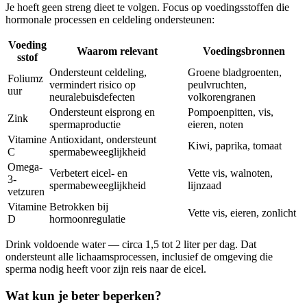
Je hoeft geen streng dieet te volgen. Focus op voedingsstoffen die
hormonale processen en celdeling ondersteunen:
Voeding
Waarom relevant
Voedingsbronnen
sstof
Ondersteunt celdeling,
Groene bladgroenten,
Foliumz
vermindert risico op
peulvruchten,
uur
neuralebuisdefecten
volkorengranen
Ondersteunt eisprong en
Pompoenpitten, vis,
Zink
spermaproductie
eieren, noten
Vitamine
Antioxidant, ondersteunt
Kiwi, paprika, tomaat
C
spermabeweeglijkheid
Omega-
Verbetert eicel- en
Vette vis, walnoten,
3-
spermabeweeglijkheid
lijnzaad
vetzuren
Vitamine
Betrokken bij
Vette vis, eieren, zonlicht
D
hormoonregulatie
Drink voldoende water — circa 1,5 tot 2 liter per dag. Dat
ondersteunt alle lichaamsprocessen, inclusief de omgeving die
sperma nodig heeft voor zijn reis naar de eicel.
Wat kun je beter beperken?