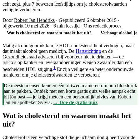
echt zegt, plus 7 bewezen leefstijltips om je cholesterolwaarden
veilig te verbeteren.
Door
Robert Jan Hendriks
·
Gepubliceerd 6 oktober 2015
·
bijgewerkt 10 mei 2026
·
6 min leestijd
·
Ons redactieproces
Wat is cholesterol en waarom maakt het uit?
Verhoogt alcohol je
Matig alcoholgebruik kan je HDL-cholesterol licht verhogen, maar
dat maakt alcohol geen medicijn. De
Hartstichting
en de
Gezondheidsraad adviseren bij voorkeur niet te drinken — de
risico’s op kanker en leveraandoeningen wegen zwaarder dan een
1
bescheiden HDL-stijging.
Er zijn veiligere en beter onderbouwde
manieren om je cholesterolwaarden te verbeteren.
De meeste mensen kennen één of twee manieren om hun bloeddruk
aan te pakken. Ontdek met een korte gratis quiz welke aanpak echt
bij jóu past — je krijgt meteen een persoonlijk advies van Robert
Jan en apotheker Sylvia.
→ Doe de gratis quiz
Wat is cholesterol en waarom maakt het
uit?
Cholesterol is een vetachtige stof die je lichaam nodig heeft voor de