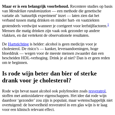
Maar er is een belangrijk voorbehoud.
Recentere studies op basis
van
Mendelian randomization
— een methode die genetische
variatie als ‘natuurlijk experiment’ inzet — laten zien dat het
verband tussen matig drinken en minder hart- en vaatziekten
1
grotendeels verdwijnt wanneer je corrigeert voor leefstijlfactoren.
Mensen die matig drinken zijn vaak ook gezonder op andere
vlakken, en dat vertekent de observationele resultaten.
De
Hartstichting
is helder: alcohol is geen medicijn voor je
cholesterol. De risico’s — kanker, leveraandoeningen, hoge
bloeddruk — wegen voor de meeste mensen zwaarder dan een
bescheiden HDL-verhoging. Drink je al niet? Dan is er geen reden
om te beginnen.
Is rode wijn beter dan bier of sterke
drank voor je cholesterol?
Rode wijn bevat naast alcohol ook polyfenolen zoals
resveratrol
,
stoffen met antioxidatieve eigenschappen. Het idee dat rode wijn
daardoor ‘gezonder’ zou zijn is populair, maar wetenschappelijk niet
overtuigend: de hoeveelheid resveratrol in een glas wijn is te laag
voor een klinisch relevant effect.