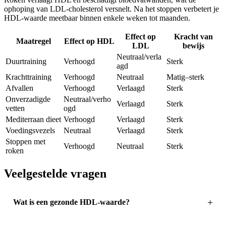
ophoping van LDL-cholesterol versnelt. Na het stoppen verbetert je
HDL-waarde meetbaar binnen enkele weken tot maanden.
Effect op
Kracht van
Maatregel
Effect op HDL
LDL
bewijs
Neutraal/verla
Duurtraining
Verhoogd
Sterk
agd
Krachttraining
Verhoogd
Neutraal
Matig–sterk
Afvallen
Verhoogd
Verlaagd
Sterk
Onverzadigde
Neutraal/verho
Verlaagd
Sterk
vetten
ogd
Mediterraan dieet
Verhoogd
Verlaagd
Sterk
Voedingsvezels
Neutraal
Verlaagd
Sterk
Stoppen met
Verhoogd
Neutraal
Sterk
roken
Veelgestelde vragen
Wat is een gezonde HDL-waarde?