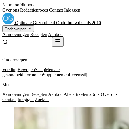
Naar hoofdinhoud
Over ons
Redactieproces
Contact
Inloggen
Optimale
Gezondheid
Onderbouwd sinds 2010
Onderwerpen
Aandoeningen
Recepten
Aanbod
Gratis receptenboek
Gratis receptenboek
Onderwerpen
Voeding
Bewegen
Slaap
Mentale
gezondheid
Hormonen
Supplementen
Levensstijl
Meer
Aandoeningen
Recepten
Aanbod
Alle artikelen
2.617
Over ons
Contact
Inloggen
Zoeken