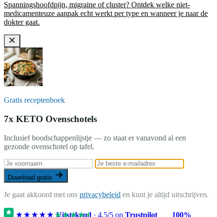
Spanningshoofdpijn, migraine of cluster? Ontdek welke niet-
medicamenteuze aanpak echt werkt per type en wanneer je naar de
dokter gaat.
Gratis receptenboek
7x KETO Ovenschotels
Inclusief boodschappenlijstje — zo staat er vanavond al een
gezonde ovenschotel op tafel.
Download gratis
Je gaat akkoord met ons
privacybeleid
en kunt je altijd uitschrijven.
★★★★★
★★★★★
Uitstekend
·
4,5
/5 op
Trustpilot
100%