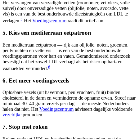
Het vervangen van verzadigde vetten (roomboter, vet vlees, volle
zuivel) door onverzadigde vetten (olijfolie, noten, avocado, vette
vis) is een van de best onderbouwde dieetstrategieën om LDL te
5
verlagen.
Het
Voedingscentrum
raadt dit actief aan.
5. Kies een mediterraan eetpatroon
Een mediterraan eetpatroon — rijk aan olijfolie, noten, groenten,
peulvruchten en vette vis — is een van de best onderbouwde
voedingspatronen voor hart en vaten. Gerandomiseerd onderzoek
bevestigt dat het zowel LDL verlaagt als het risico op hart- en
6
vaatziekten vermindert.
6. Eet meer voedingsvezels
Oplosbare vezels (uit havermout, peulvruchten, fruit) binden
cholesterol in de darm en verminderen de opname ervan. Streef naar
minimaal 30–40 gram vezels per dag — de meeste Nederlanders
halen dat niet. Het
Voedingscentrum
adviseert dagelijks voldoende
vezelrijke
producten.
7. Stop met roken
Roken verlaagt HDL en beschadigt bloedvatwanden, wat de