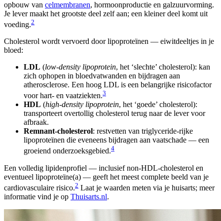
opbouw van
celmembranen
, hormoonproductie en galzuurvorming.
Je lever maakt het grootste deel zelf aan; een kleiner deel komt uit
2
voeding.
Cholesterol wordt vervoerd door lipoproteïnen — eiwitdeeltjes in je
bloed:
LDL
(
low-density lipoprotein
, het ‘slechte’ cholesterol): kan
zich ophopen in bloedvatwanden en bijdragen aan
atherosclerose. Een hoog LDL is een belangrijke risicofactor
3
voor hart- en vaatziekten.
HDL
(
high-density lipoprotein
, het ‘goede’ cholesterol):
transporteert overtollig cholesterol terug naar de lever voor
afbraak.
Remnant-cholesterol
: restvetten van triglyceride-rijke
lipoproteïnen die eveneens bijdragen aan vaatschade — een
4
groeiend onderzoeksgebied.
Een volledig lipidenprofiel — inclusief non-HDL-cholesterol en
eventueel lipoproteïne(a) — geeft het meest complete beeld van je
2
cardiovasculaire risico.
Laat je waarden meten via je huisarts; meer
informatie vind je op
Thuisarts.nl
.