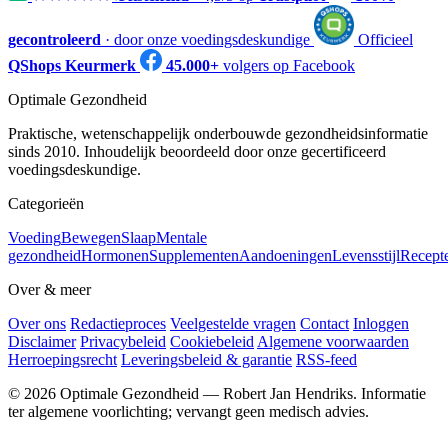
gecontroleerd
· door onze voedingsdeskundige
Officieel
QShops Keurmerk
45.000+
volgers op Facebook
Optimale Gezondheid
Praktische, wetenschappelijk onderbouwde gezondheidsinformatie
sinds 2010. Inhoudelijk beoordeeld door onze gecertificeerd
voedingsdeskundige.
Categorieën
Voeding
Bewegen
Slaap
Mentale
gezondheid
Hormonen
Supplementen
Aandoeningen
Levensstijl
Recept
Over & meer
Over ons
Redactieproces
Veelgestelde vragen
Contact
Inloggen
Disclaimer
Privacybeleid
Cookiebeleid
Algemene voorwaarden
Herroepingsrecht
Leveringsbeleid & garantie
RSS-feed
© 2026 Optimale Gezondheid — Robert Jan Hendriks. Informatie
ter algemene voorlichting; vervangt geen medisch advies.