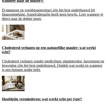
wanneer naar de dokter)?
D-mannose en veenbessenextract zijn het best onderbouwd bij
blaasontsteking. Appelciderazijn heeft geen bewijs. Leer wanneer je
direct naar de dokter moet.
Cholesterol verlagen op een natuurlijke manier: wat werkt
echt?
Cholesterol verlagen zonder medicijnen: plantsterolen, havermout en
beweging zijn het best onderbouwd. Ontdek wat werkt en wanneer
je een huisarts nodig hebt.
Hoofdpijn verminderen: wat werkt echt per type?