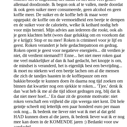
allemaal doodzonde. Ik begon ook af te vallen, mede doordat
ik ook geen suiker meer consumeerde, geen alcohol en geen
koffie meer. De suiker en de koffie heb ik maar weer
opgepakt: de koffie om de vermoeidheid een beetje te dempen
en de suiker voor de calorieën, welke ik keihard nodig heb
voor mijn herstel. Mijn advies aan iedereen die rookt, ook als
je geen klachten hebt (wees daar gelukkig om en voorkom dat
je e krijgt): Stop er nu mee! Roken is crimineel voor je lijf en
geest. Roken verandert je hele gedachtepatroon en gedrag.
Roken opent je geest voor negatieve energieën... dit verdien je
niet, dit verdient niemand!!! Enne... het niet meer roken gaat
me veel makkelijker af dan ik had gedacht, het knopje is om,
de mindset is veranderd, het is eigenlijk best een bevrijding...
ik moet nu stiekem wel een beetje lachen om al die mensen
die zich de tandjes haasten in de koffiepauze om een
bakkie/broodje te kunnen doen èn daarna nog tijd zoeken om
binnen dat kwartier nog een sjekkie te roken... 'Tjee,' denk ik
dan 'wat heb ik me al die tijd idioot gedragen zeg, blij dat ik
dat niet meer hoef...' En daar zit de grootste motivatie: niet
roken verschaft een vrijheid die zijn weerga niet kent. Dit hele
geintje scheelt mij letterlijk een paar honderd euro per maan
ook nog... Ik bedenk me liever niet wat ik met al dat geld
HAD kunnen doen al die jaren, ik bedenk liever wat ik er nog
mee kan doen in de KOMENDE jaren :) Bedankt voor uw
aandacht!