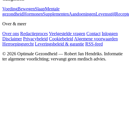
Voeding
Bewegen
Slaap
Mentale
gezondheid
Hormonen
Supplementen
Aandoeningen
Levensstijl
Recept
Over & meer
Over ons
Redactieproces
Veelgestelde vragen
Contact
Inloggen
Disclaimer
Privacybeleid
Cookiebeleid
Algemene voorwaarden
Herroepingsrecht
Leveringsbeleid & garantie
RSS-feed
© 2026 Optimale Gezondheid — Robert Jan Hendriks. Informatie
ter algemene voorlichting; vervangt geen medisch advies.