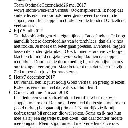
Team OptimaleGezondheid
26 mei 2017
wow! Indrukwekkend verhaal! Ook inspirerend. Ik hoop dat
andere lezers hierdoor ook meer gemotiveerd raken om te
stopen, en/of het stoppen met roken vol te houden! Ontzettend
veel succes!
Elja
15 juli 2017
Tandvleesbloedingen zijn eigenlijk een "goed" teken. Je krijgt
namelijk betere doorbloeding van je tandvlees, dan als je nog
niet rookte. Je moet dan beter gaan poetsen. Eventueel raggers
tussen de tanden gebruiken. Ook kunnen er andere verborgen
klachten bij mond en gebit tevoorschijn komen na stoppen
met roken. Door slechte doorbloeding bij roken blijven soms
ontstekingen verborgen. Maar betekent niet dat ze er niet zijn.
Ze kunnen dan juist doorwoekeren
Hetty
7 december 2017
Dit verhaal heb ik juist nodig Goed verhaal en prettig te lezen
Roken is een crimineel dat wil ik onthouden !!
Carlos Coltrane
14 maart 2018
Laat iedereen voor zichzelf uitmaken of ie wl of niet wilt
stoppen met roken. Ben ook al een heel tijd gestopt met roken
( cold turkey) het gaat mij prima af. Natuurlijk zie ik mijn
gedrag terug bij anderen die wel roken. Soms ga ik met hun
mee als zij een sigaretje buiten doen, kan daar zonder moeite
mee omgaan. Maar ik ga hun echt niet vertellen dat ze ook