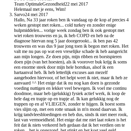
Team OptimaleGezondheid
22 mei 2017
Helemaal met je eens, Wim!
Sarvo
24 mei 2017
Hallo, Na 33 jaar roken ben ik vandaag op de kop af precies 4
weken gestopt met roken... cold turkey en zonder enige
hulpmiddelen... vorige week zondag ben ik ook gestopt met
wiet roken trouwens en ja, ik heb COPD en heb na de
diagnose hiervan nog 5 jaar doorgerookt... ik ben pas 42
trouwens en was dus 9 jaar jong toen ik begon met roken. Het
valt me nu pas op wat een vreselijke schade ik heb aangericht
aan mijn longen. Ze doen pijn, mijn ribben en borstspieren
doen pijn (van het hoesten), als ik voorover buk krijg ik soms
een enorme steek door mijn hele borstkas, alsof ik een
hartaanval heb. Ik heb letterlijk excuses aan mezelf
aangeboden hiervoor, of het helpt weet ik niet, maar ik heb ze
aanvaard ^^ Het enige dat ik nu nog kan doen is gezonde
voeding nuttigen en lekker veel bewegen. Ik voel me continu
doodmoe, maar heb (gelukkig) fysiek actief werk, ik loop de
hele dag en trapje op en trapje af. Ik kan gelukkig nog de
trappen op en af VLIEGEN, zonder te hijgen. Ik hoest soms
vies slijm op, met een rotte smaak in m'n mond daarvan. Ik
krijg tandvleesbloedingen en heb dus, sinds ik niet meer rook,
last van vermoeidheid. Het enige dat me niet laat roken is het
feit dat ik niets verkeerd heb gedaan dat ik het verdien om te
roken... het is ongezond, het stinkt en het kost veel geld...