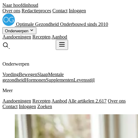
Naar hoofdinhoud
Over ons
Redactieproces
Contact
Inloggen
Optimale
Gezondheid
Onderbouwd sinds 2010
Onderwerpen
Aandoeningen
Recepten
Aanbod
Gratis receptenboek
Gratis receptenboek
Onderwerpen
Voeding
Bewegen
Slaap
Mentale
gezondheid
Hormonen
Supplementen
Levensstijl
Meer
Aandoeningen
Recepten
Aanbod
Alle artikelen
2.617
Over ons
Contact
Inloggen
Zoeken