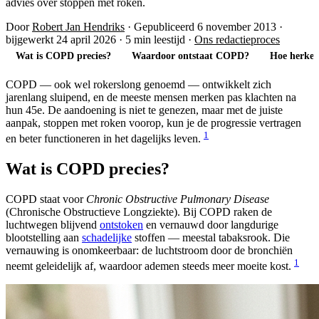
advies over stoppen met roken.
Door
Robert Jan Hendriks
·
Gepubliceerd 6 november 2013
·
bijgewerkt 24 april 2026
·
5 min leestijd
·
Ons redactieproces
Wat is COPD precies?
Waardoor ontstaat COPD?
Hoe herken
COPD — ook wel rokerslong genoemd — ontwikkelt zich
jarenlang sluipend, en de meeste mensen merken pas klachten na
hun 45e. De aandoening is niet te genezen, maar met de juiste
aanpak, stoppen met roken voorop, kun je de progressie vertragen
1
en beter functioneren in het dagelijks leven.
Wat is COPD precies?
COPD staat voor
Chronic Obstructive Pulmonary Disease
(Chronische Obstructieve Longziekte). Bij COPD raken de
luchtwegen blijvend
ontstoken
en vernauwd door langdurige
blootstelling aan
schadelijke
stoffen — meestal tabaksrook. Die
vernauwing is onomkeerbaar: de luchtstroom door de bronchiën
1
neemt geleidelijk af, waardoor ademen steeds meer moeite kost.