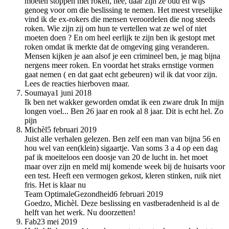
moeten stoppen met roken, nee, daar zijn ze oud en wijs
genoeg voor om die beslissing te nemen. Het meest vreselijke
vind ik de ex-rokers die mensen veroordelen die nog steeds
roken. Wie zijn zij om hun te vertellen wat ze wel of niet
moeten doen ? En om heel eerlijk te zijn ben ik gestopt met
roken omdat ik merkte dat de omgeving ging veranderen.
Mensen kijken je aan alsof je een crimineel ben, je mag bijna
nergens meer roken. En voordat het straks ernstige vormen
gaat nemen ( en dat gaat echt gebeuren) wil ik dat voor zijn.
Lees de reacties hierboven maar.
Soumaya
1 juni 2018
Ik ben net wakker geworden omdat ik een zware druk In mijn
longen voel... Ben 26 jaar en rook al 8 jaar. Dit is echt hel. Zo
pijn
Michèl
5 februari 2019
Juist alle verhalen gelezen. Ben zelf een man van bijna 56 en
hou wel van een(klein) sigaartje. Van soms 3 a 4 op een dag
paf ik moeiteloos een doosje van 20 de lucht in. het moet
maar over zijn en meld mij komende week bij de huisarts voor
een test. Heeft een vermogen gekost, kleren stinken, ruik niet
fris. Het is klaar nu
Team OptimaleGezondheid
6 februari 2019
Goedzo, Michèl. Deze beslissing en vastberadenheid is al de
helft van het werk. Nu doorzetten!
Fab
23 mei 2019