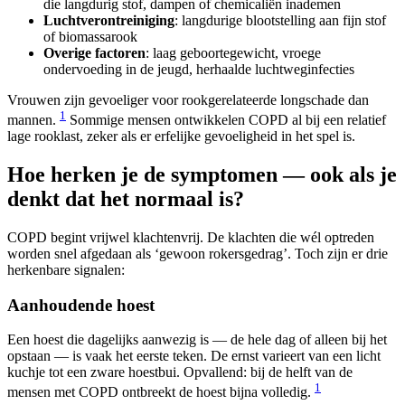
die langdurig stof, dampen of chemicaliën inademen
Luchtverontreiniging
: langdurige blootstelling aan fijn stof
of biomassarook
Overige factoren
: laag geboortegewicht, vroege
ondervoeding in de jeugd, herhaalde luchtweginfecties
Vrouwen zijn gevoeliger voor rookgerelateerde longschade dan
1
mannen.
Sommige mensen ontwikkelen COPD al bij een relatief
lage rooklast, zeker als er erfelijke gevoeligheid in het spel is.
Hoe herken je de symptomen — ook als je
denkt dat het normaal is?
COPD begint vrijwel klachtenvrij. De klachten die wél optreden
worden snel afgedaan als ‘gewoon rokersgedrag’. Toch zijn er drie
herkenbare signalen:
Aanhoudende hoest
Een hoest die dagelijks aanwezig is — de hele dag of alleen bij het
opstaan — is vaak het eerste teken. De ernst varieert van een licht
kuchje tot een zware hoestbui. Opvallend: bij de helft van de
1
mensen met COPD ontbreekt de hoest bijna volledig.