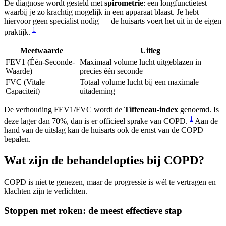
De diagnose wordt gesteld met
spirometrie
: een longfunctietest
waarbij je zo krachtig mogelijk in een apparaat blaast. Je hebt
hiervoor geen specialist nodig — de huisarts voert het uit in de eigen
1
praktijk.
Meetwaarde
Uitleg
FEV1 (Één-Seconde-
Maximaal volume lucht uitgeblazen in
Waarde)
precies één seconde
FVC (Vitale
Totaal volume lucht bij een maximale
Capaciteit)
uitademing
De verhouding FEV1/FVC wordt de
Tiffeneau-index
genoemd. Is
1
deze lager dan 70%, dan is er officieel sprake van COPD.
Aan de
hand van de uitslag kan de huisarts ook de ernst van de COPD
bepalen.
Wat zijn de behandelopties bij COPD?
COPD is niet te genezen, maar de progressie is wél te vertragen en
klachten zijn te verlichten.
Stoppen met roken: de meest effectieve stap