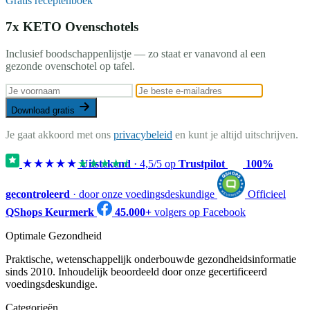
Gratis receptenboek
7x KETO Ovenschotels
Inclusief boodschappenlijstje — zo staat er vanavond al een
gezonde ovenschotel op tafel.
Download gratis
Je gaat akkoord met ons
privacybeleid
en kunt je altijd uitschrijven.
★★★★★
★★★★★
Uitstekend
·
4,5
/5 op
Trustpilot
100%
gecontroleerd
· door onze voedingsdeskundige
Officieel
QShops Keurmerk
45.000+
volgers op Facebook
Optimale Gezondheid
Praktische, wetenschappelijk onderbouwde gezondheidsinformatie
sinds 2010. Inhoudelijk beoordeeld door onze gecertificeerd
voedingsdeskundige.
Categorieën