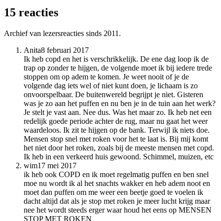
15 reacties
Archief van lezersreacties sinds 2011.
Anita
8 februari 2017
Ik heb copd en het is verschrikkelijk. De ene dag loop ik de
trap op zonder te hijgen, de volgende moet ik bij iedere trede
stoppen om op adem te komen. Je weet nooit of je de
volgende dag iets wel of niet kunt doen, je lichaam is zo
onvoorspelbaar. De buitenwereld begrijpt je niet. Gisteren
was je zo aan het puffen en nu ben je in de tuin aan het werk?
Je stelt je vast aan. Nee dus. Was het maar zo. Ik heb net een
redelijk goede periode achter de rug, maar nu gaat het weer
waardeloos. Ik zit te hijgen op de bank. Terwijl ik niets doe.
Mensen stop snel met roken voor het te laat is. Bij mij komt
het niet door het roken, zoals bij de meeste mensen met copd.
Ik heb in een verkeerd huis gewoond. Schimmel, muizen, etc
wim
17 mei 2017
ik heb ook COPD en ik moet regelmatig puffen en ben snel
moe nu wordt ik al het snachts wakker en heb adem noot en
moet dan puffen om me weer een beetje goed te voelen ik
dacht altijd dat als je stop met roken je meer lucht krijg maar
nee het wordt steeds erger waar houd het eens op MENSEN
STOP MET ROKEN