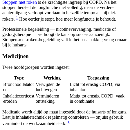
Stoppen met roken
is de krachtigste ingreep bij COPD. Na het
stoppen herstelt de longfunctie niet volledig, maar de verdere
achteruitgang verloopt voortaan in hetzelfde tempo als bij niet-
1
rokers.
Hoe eerder je stopt, hoe meer longfunctie je behoudt.
Professionele begeleiding — nicotinevervanging, medicatie of
gedragstherapie — verhoogt de kans op succes aanzienlijk.
Stoppen-met-roken-begeleiding valt in het basispakket; vraag ernaar
bij je huisarts.
Medicijnen
Twee hoofdgroepen worden ingezet:
Type
Werking
Toepassing
Bronchodilatator
Verwijden de
Licht tot ernstig COPD; via
en
luchtwegen
inhalator
Inhalatiecorticost
Verminderen
Matig tot ernstig COPD, vaak
eroïden
ontsteking
in combinatie
Medicatie wordt altijd op maat ingesteld door de huisarts of longarts.
Laat je inhalatietechniek regelmatig controleren — onjuist gebruik
1
vermindert de werkzaamheid sterk.