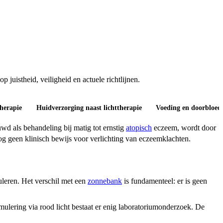
juistheid, veiligheid en actuele richtlijnen.
therapie
Huidverzorging naast lichttherapie
Voeding en doorbloedi
d als behandeling bij matig tot ernstig
atopisch
eczeem, wordt door
og geen klinisch bewijs voor verlichting van eczeemklachten.
uleren. Het verschil met een
zonnebank
is fundamenteel: er is geen
mulering via rood licht bestaat er enig laboratoriumonderzoek. De