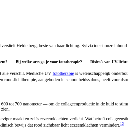
iteit Heidelberg, beste van haar lichting. Sylvia toetst onze inhoud op 
zeem?
Bij welke arts ga je voor fototherapie?
Risico’s van UV-licht
t alle verschil. Medische UV-
fototherapie
is wetenschappelijk onderbouw
n rood-lichttherapie, aangeboden in schoonheidssalons, heeft vooralsn
te 600 tot 700 nanometer — om de collageenproductie in de huid te stim
 zien.
eviger maakt en zelfs eczeemklachten verlicht. Wat betreft collageensti
1
2
 klinisch bewijs dat rood zichtbaar licht eczeemklachten vermindert.