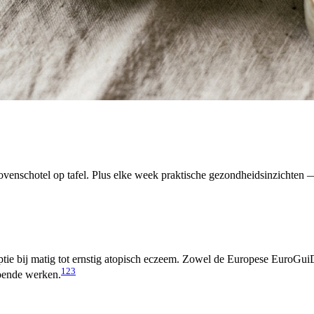
venschotel op tafel. Plus elke week praktische gezondheidsinzichten — 
ptie bij matig tot ernstig atopisch eczeem. Zowel de Europese EuroG
1
2
3
doende werken.