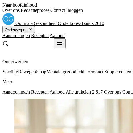
Naar hoofdinhoud
Over ons
Redactieproces
Contact
Inloggen
Optimale
Gezondheid
Onderbouwd sinds 2010
Onderwerpen
Aandoeningen
Recepten
Aanbod
Gratis receptenboek
Gratis receptenboek
Onderwerpen
Voeding
Bewegen
Slaap
Mentale gezondheid
Hormonen
Supplementen
Meer
Aandoeningen
Recepten
Aanbod
Alle artikelen
2.617
Over ons
Conta