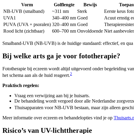
Vorm
Golflengte
Bewijs
Toepas
NB-UVB (smalband)
~311 nm
Sterk
Eerste keus fot
UVA1
340–400 nm
Goed
Acuut ernstig 
PUVA (UVA + psoralen)
320–400 nm
Goed
Therapieresiste
Rood licht (zichtbaar)
600–700 nm
Onvoldoende
Niet aanbevole
Smalband-UVB (NB-UVB) is de huidige standaard: effectief, en qua 
Bij welke arts ga je voor fototherapie?
Fototherapie bij eczeem wordt altijd uitgevoerd onder begeleiding va
2
het schema aan als de huid reageert.
Praktisch regelen:
Vraag een verwijzing aan bij je huisarts.
De behandeling wordt vergoed door alle Nederlandse zorgverzek
Thuisapparaten voor NB-UVB bestaan, maar zijn alleen geschikt 
Meer informatie over eczeem en behandelopties vind je op
Thuisarts.n
Risico’s van UV-lichttherapie