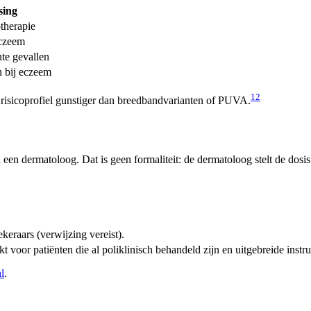
sing
otherapie
eczeem
nte gevallen
n bij eczeem
1
2
risicoprofiel gunstiger dan breedbandvarianten of PUVA.
n een dermatoloog. Dat is geen formaliteit: de dermatoloog stelt de dos
eraars (verwijzing vereist).
voor patiënten die al poliklinisch behandeld zijn en uitgebreide instr
l
.