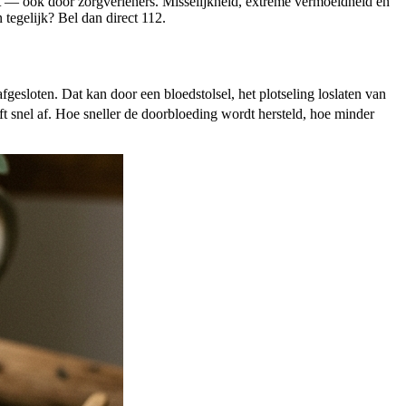
st — ook door zorgverleners. Misselijkheid, extreme vermoeidheid en
 tegelijk? Bel dan direct 112.
fgesloten. Dat kan door een bloedstolsel, het plotseling loslaten van
ft snel af. Hoe sneller de doorbloeding wordt hersteld, hoe minder