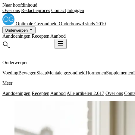
Naar hoofdinhoud
Over ons
Redactieproces
Contact
Inloggen
Optimale
Gezondheid
Onderbouwd sinds 2010
Onderwerpen
Aandoeningen
Recepten
Aanbod
Gratis receptenboek
Gratis receptenboek
Onderwerpen
Voeding
Bewegen
Slaap
Mentale gezondheid
Hormonen
Supplementen
Meer
Aandoeningen
Recepten
Aanbod
Alle artikelen
2.617
Over ons
Conta