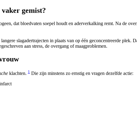
 vaker gemist?
een, dat bloedvaten soepel houdt en aderverkalking remt. Na de overga
 langere slagadertrajecten in plaats van op één geconcentreerde plek. Da
egeschreven aan stress, de overgang of maagproblemen.
 vrouw
1
sche
klachten.
Die zijn minstens zo ernstig en vragen dezelfde actie:
nfarct