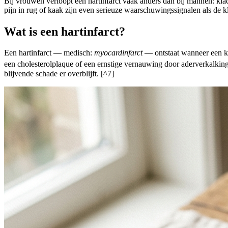
Bij vrouwen verloopt een hartinfarct vaak anders dan bij mannen: kl
pijn in rug of kaak zijn even serieuze waarschuwingssignalen als de k
Wat is een hartinfarct?
Een hartinfarct — medisch:
myocardinfarct
— ontstaat wanneer een kra
een cholesterolplaque of een ernstige vernauwing door aderverkalkin
blijvende schade er overblijft. [^7]