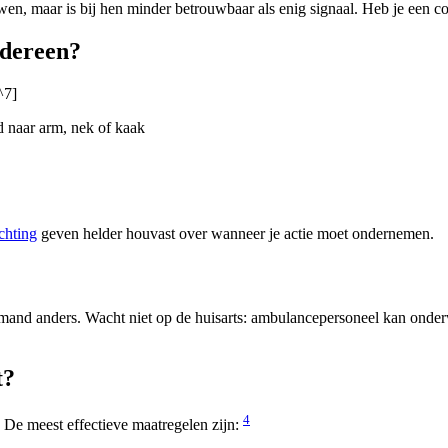
n, maar is bij hen minder betrouwbaar als enig signaal. Heb je een co
edereen?
^7]
d naar arm, nek of kaak
chting
geven helder houvast over wanneer je actie moet ondernemen.
iemand anders. Wacht niet op de huisarts: ambulancepersoneel kan onderw
t?
4
. De meest effectieve maatregelen zijn: