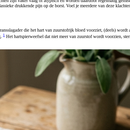
achten zijn vaker vaag of atypisch en worden daardoor regelmatig gemi
lassieke drukkende pijn op de borst. Voel je meerdere van deze klachten
nsslagader die het hart van zuurstofrijk bloed voorziet, (deels) wordt a
1
g.
Het hartspierweefsel dat niet meer van zuurstof wordt voorzien, ster