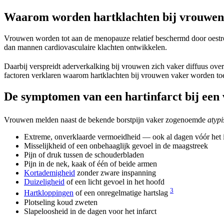
Waarom worden hartklachten bij vrouwen
Vrouwen worden tot aan de menopauze relatief beschermd door oestrog
dan mannen cardiovasculaire klachten ontwikkelen.
Daarbij verspreidt aderverkalking bij vrouwen zich vaker diffuus over
factoren verklaren waarom hartklachten bij vrouwen vaker worden to
De symptomen van een hartinfarct bij een
Vrouwen melden naast de bekende borstpijn vaker zogenoemde
atypi
Extreme, onverklaarde vermoeidheid — ook al dagen vóór het i
Misselijkheid of een onbehaaglijk gevoel in de maagstreek
Pijn of druk tussen de schouderbladen
Pijn in de nek, kaak of één of beide armen
Kortademigheid
zonder zware inspanning
Duizeligheid
of een licht gevoel in het hoofd
3
Hartkloppingen
of een onregelmatige hartslag
Plotseling koud zweten
Slapeloosheid in de dagen voor het infarct