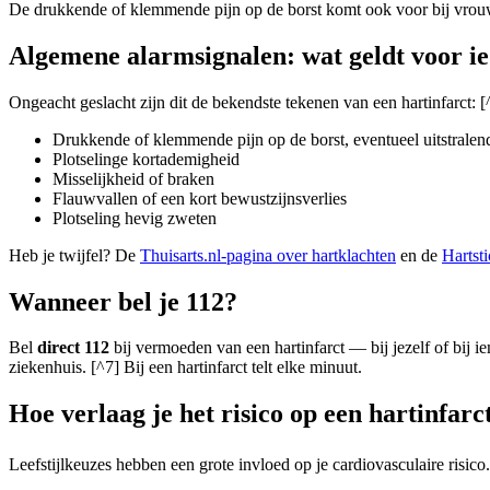
De drukkende of klemmende pijn op de borst komt ook voor bij vrouwe
Algemene alarmsignalen: wat geldt voor i
Ongeacht geslacht zijn dit de bekendste tekenen van een hartinfarct: [
Drukkende of klemmende pijn op de borst, eventueel uitstralen
Plotselinge kortademigheid
Misselijkheid of braken
Flauwvallen of een kort bewustzijnsverlies
Plotseling hevig zweten
Heb je twijfel? De
Thuisarts.nl-pagina over hartklachten
en de
Hartsti
Wanneer bel je 112?
Bel
direct 112
bij vermoeden van een hartinfarct — bij jezelf of bij 
ziekenhuis. [^7] Bij een hartinfarct telt elke minuut.
Hoe verlaag je het risico op een hartinfarc
Leefstijlkeuzes hebben een grote invloed op je cardiovasculaire risico