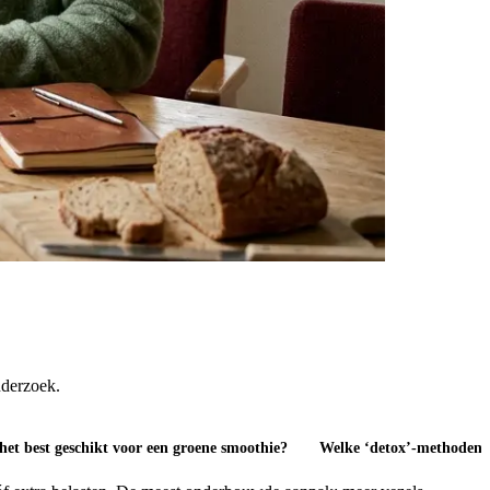
nderzoek.
 het best geschikt voor een groene smoothie?
Welke ‘detox’-methoden z