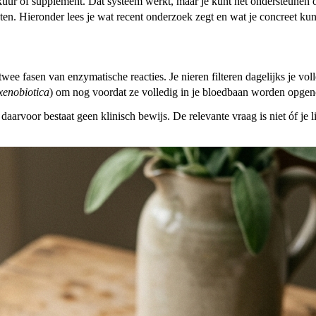
pkuur of supplement. Dat systeem werkt, maar je kunt het ondersteunen
en. Hieronder lees je wat recent onderzoek zegt en wat je concreet ku
via twee fasen van enzymatische reacties. Je nieren filteren dagelijks 
xenobiotica
) om nog voordat ze volledig in je bloedbaan worden opg
aarvoor bestaat geen klinisch bewijs. De relevante vraag is niet óf je