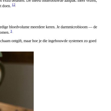
 óf extra belasten. De meest onderbouwde aanpak: meer vezels,
1
2
nt doen.
je volledige bloedvolume meerdere keren. Je darmmicrobioom — de
3
enomen.
 lichaam ontgift, maar hoe je die ingebouwde systemen zo goed