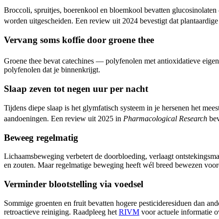
Broccoli, spruitjes, boerenkool en bloemkool bevatten glucosinolate
worden uitgescheiden. Een review uit 2024 bevestigt dat plantaardige
Vervang soms koffie door groene thee
Groene thee bevat catechines — polyfenolen met antioxidatieve eige
polyfenolen dat je binnenkrijgt.
Slaap zeven tot negen uur per nacht
Tijdens diepe slaap is het glymfatisch systeem in je hersenen het mee
aandoeningen. Een review uit 2025 in
Pharmacological Research
bev
Beweeg regelmatig
Lichaamsbeweging verbetert de doorbloeding, verlaagt ontstekingsmark
en zouten. Maar regelmatige beweging heeft wél breed bewezen voorde
Verminder blootstelling via voedsel
Sommige groenten en fruit bevatten hogere pesticideresiduen dan ande
retroactieve reiniging. Raadpleeg het
RIVM
voor actuele informatie o