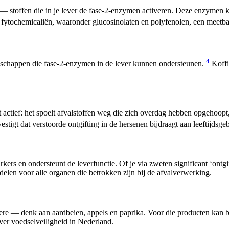
n — stoffen die in je lever de fase-2-enzymen activeren. Deze enzymen
 fytochemicaliën, waaronder glucosinolaten en polyfenolen, een meetba
4
nschappen die fase-2-enzymen in de lever kunnen ondersteunen.
Koffie
st actief: het spoelt afvalstoffen weg die zich overdag hebben opgehoop
estigt dat verstoorde ontgifting in de hersenen bijdraagt aan leeftijds
ers en ondersteunt de leverfunctie. Of je via zweten significant ‘ontg
len voor alle organen die betrokken zijn bij de afvalverwerking.
re — denk aan aardbeien, appels en paprika. Voor die producten kan bi
ver voedselveiligheid in Nederland.