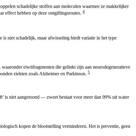
 koppelen schadelijke stoffen aan moleculen waarmee ze makkelijker
4
ar effect hebben op deze ontgiftingsroutes.
 is niet schadelijk, maar afwisseling biedt variatie in het type
t, waaronder eiwitfragmenten die gelinkt zijn aan neurodegeneratieve
5
gebonden ziekten zoals Alzheimer en Parkinson.
ift’ is niet aangetoond — zweet bestaat voor meer dan 99% uit water
ologisch kopen de blootstelling verminderen. Het is preventie, geen