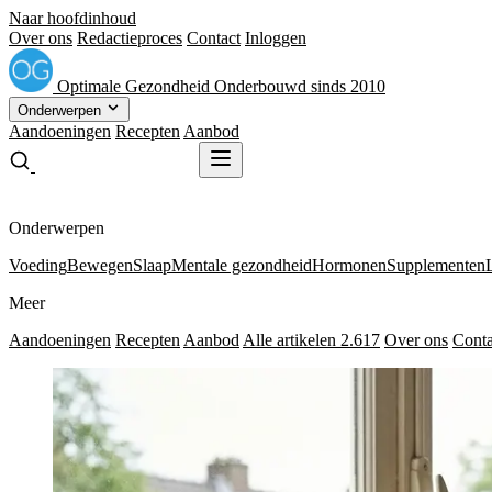
Naar hoofdinhoud
Over ons
Redactieproces
Contact
Inloggen
Optimale
Gezondheid
Onderbouwd sinds 2010
Onderwerpen
Aandoeningen
Recepten
Aanbod
Gratis receptenboek
Gratis receptenboek
Onderwerpen
Voeding
Bewegen
Slaap
Mentale gezondheid
Hormonen
Supplementen
Meer
Aandoeningen
Recepten
Aanbod
Alle artikelen
2.617
Over ons
Conta