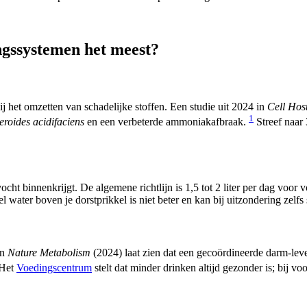
ngssystemen het meest?
j het omzetten van schadelijke stoffen. Een studie uit 2024 in
Cell Hos
1
eroides acidifaciens
en een verbeterde ammoniakafbraak.
Streef naar
vocht binnenkrijgt. De algemene richtlijn is 1,5 tot 2 liter per dag voo
l water boven je dorstprikkel is niet beter en kan bij uitzondering zelfs 
in
Nature Metabolism
(2024) laat zien dat een gecoördineerde darm-lever
Het
Voedingscentrum
stelt dat minder drinken altijd gezonder is; bij v