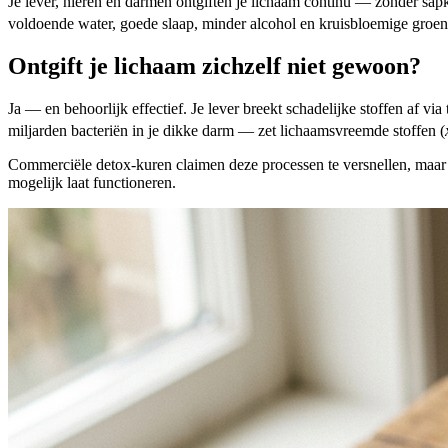
Je lever, nieren en darmen ontgiften je lichaam continu — zonder sa
voldoende water, goede slaap, minder alcohol en kruisbloemige groent
Ontgift je lichaam zichzelf niet gewoon?
Ja — en behoorlijk effectief. Je lever breekt schadelijke stoffen af 
miljarden bacteriën in je dikke darm — zet lichaamsvreemde stoffen (
Commerciële detox-kuren claimen deze processen te versnellen, maar d
mogelijk laat functioneren.