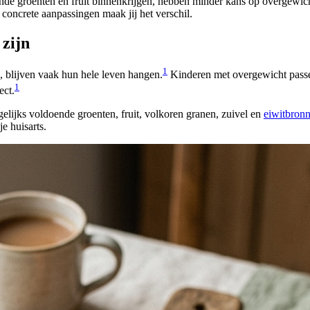
oende groenten en fruit binnenkrijgen, hebben minder kans op overgewic
 concrete aanpassingen maak jij het verschil.
zijn
1
 blijven vaak hun hele leven hangen.
Kinderen met overgewicht passe
1
ect.
gelijks voldoende groenten, fruit, volkoren granen, zuivel en
eiwitbron
je huisarts.