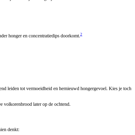
2
onder honger en concentratiedips doorkomt.
end leiden tot vermoeidheid en hernieuwd hongergevoel. Kies je toch
ee volkorenbrood later op de ochtend.
hien denkt: