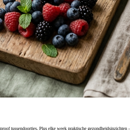
oof tussendoortjes. Plus elke week praktische gezondheidsinzichten — 