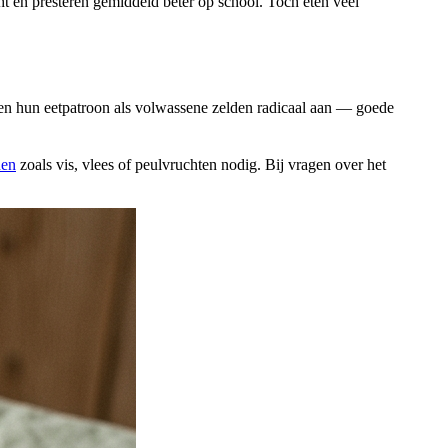
ht en presteren gemiddeld beter op school. Toch eten veel
n hun eetpatroon als volwassene zelden radicaal aan — goede
nen
zoals vis, vlees of peulvruchten nodig. Bij vragen over het