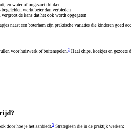
it, en water of ongezoet drinken
 begeleiden werkt beter dan verbieden
id vergroot de kans dat het ook wordt opgegeten
apjes naast een boterham zijn praktische variaties die kinderen goed ac
2
vullen voor huiswerk of buitenspelen.
Haal chips, koekjes en gezoete d
rijd?
3
ok door hoe je het aanbiedt.
Strategieën die in de praktijk werken: