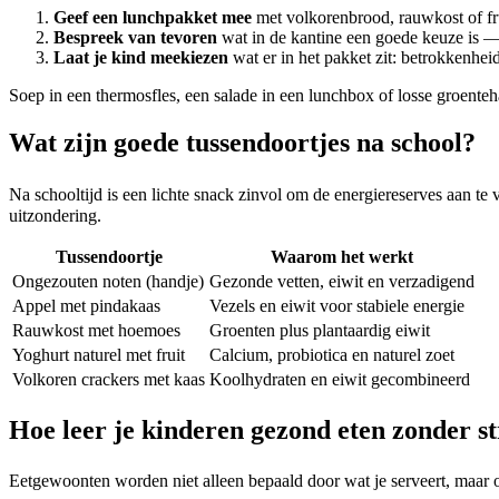
Geef een lunchpakket mee
met volkorenbrood, rauwkost of fru
Bespreek van tevoren
wat in de kantine een goede keuze is —
Laat je kind meekiezen
wat er in het pakket zit: betrokkenhe
Soep in een thermosfles, een salade in een lunchbox of losse groenteh
Wat zijn goede tussendoortjes na school?
Na schooltijd is een lichte snack zinvol om de energiereserves aan te 
uitzondering.
Tussendoortje
Waarom het werkt
Ongezouten noten (handje)
Gezonde vetten, eiwit en verzadigend
Appel met pindakaas
Vezels en eiwit voor stabiele energie
Rauwkost met hoemoes
Groenten plus plantaardig eiwit
Yoghurt naturel met fruit
Calcium, probiotica en naturel zoet
Volkoren crackers met kaas
Koolhydraten en eiwit gecombineerd
Hoe leer je kinderen gezond eten zonder st
Eetgewoonten worden niet alleen bepaald door wat je serveert, maar o