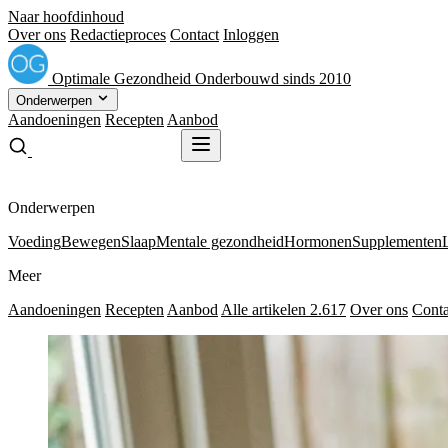
Naar hoofdinhoud
Over ons
Redactieproces
Contact
Inloggen
Optimale
Gezondheid
Onderbouwd sinds 2010
Onderwerpen
Aandoeningen
Recepten
Aanbod
Gratis receptenboek
Gratis receptenboek
Onderwerpen
Voeding
Bewegen
Slaap
Mentale gezondheid
Hormonen
Supplementen
Meer
Aandoeningen
Recepten
Aanbod
Alle artikelen
2.617
Over ons
Conta