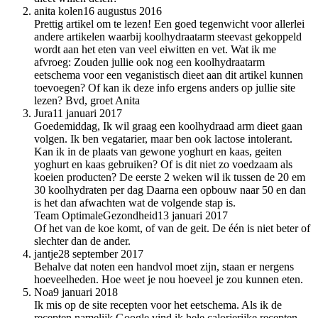
anita kolen
16 augustus 2016
Prettig artikel om te lezen! Een goed tegenwicht voor allerlei
andere artikelen waarbij koolhydraatarm steevast gekoppeld
wordt aan het eten van veel eiwitten en vet. Wat ik me
afvroeg: Zouden jullie ook nog een koolhydraatarm
eetschema voor een veganistisch dieet aan dit artikel kunnen
toevoegen? Of kan ik deze info ergens anders op jullie site
lezen? Bvd, groet Anita
Jura
11 januari 2017
Goedemiddag, Ik wil graag een koolhydraad arm dieet gaan
volgen. Ik ben vegatarier, maar ben ook lactose intolerant.
Kan ik in de plaats van gewone yoghurt en kaas, geiten
yoghurt en kaas gebruiken? Of is dit niet zo voedzaam als
koeien producten? De eerste 2 weken wil ik tussen de 20 em
30 koolhydraten per dag Daarna een opbouw naar 50 en dan
is het dan afwachten wat de volgende stap is.
Team OptimaleGezondheid
13 januari 2017
Of het van de koe komt, of van de geit. De één is niet beter of
slechter dan de ander.
jantje
28 september 2017
Behalve dat noten een handvol moet zijn, staan er nergens
hoeveelheden. Hoe weet je nou hoeveel je zou kunnen eten.
Noa
9 januari 2018
Ik mis op de site recepten voor het eetschema. Als ik de
recepten namelijk Google vind ik hele calorierijke recepten...