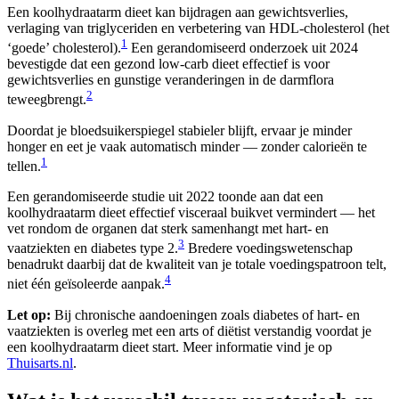
Een koolhydraatarm dieet kan bijdragen aan gewichtsverlies,
verlaging van triglyceriden en verbetering van HDL-cholesterol (het
1
‘goede’ cholesterol).
Een gerandomiseerd onderzoek uit 2024
bevestigde dat een gezond low-carb dieet effectief is voor
gewichtsverlies en gunstige veranderingen in de darmflora
2
teweegbrengt.
Doordat je bloedsuikerspiegel stabieler blijft, ervaar je minder
honger en eet je vaak automatisch minder — zonder calorieën te
1
tellen.
Een gerandomiseerde studie uit 2022 toonde aan dat een
koolhydraatarm dieet effectief visceraal buikvet vermindert — het
vet rondom de organen dat sterk samenhangt met hart- en
3
vaatziekten en diabetes type 2.
Bredere voedingswetenschap
benadrukt daarbij dat de kwaliteit van je totale voedingspatroon telt,
4
niet één geïsoleerde aanpak.
Let op:
Bij chronische aandoeningen zoals diabetes of hart- en
vaatziekten is overleg met een arts of diëtist verstandig voordat je
een koolhydraatarm dieet start. Meer informatie vind je op
Thuisarts.nl
.