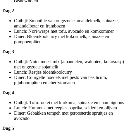
cashewnoten
Dag 2
Ontbijt: Smoothie van ongezoete amandelmelk, spinazie,
amandelboter en frambozen
Lunch: Nori-wraps met tofu, avocado en komkommer
Diner: Bloemkoolcurry met kokosmelk, spinazie en
pompoenpitten
Dag 3
Ontbijt: Notenmueslimix (amandelen, walnoten, kokosrasp)
met ongezoete sojamelk
Lunch: Restjes bloemkoolcurry
Diner: Courgette-noedels met pesto van basilicum,
pijnboompitten en cherrytomaten
Dag 4
Ontbijt: Tofu-roerei met kurkuma, spinazie en champignons
Lunch: Hummus met reepjes paprika, selderij en olijven
Diner: Gebakken tempeh met geroosterde spruitjes en
avocado
Dag 5