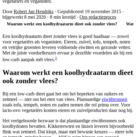
vegetariërs én veganisten.
Door
Robert Jan Hendriks
·
Gepubliceerd 19 november 2015
·
bijgewerkt 8 mei 2026
·
8 min leestijd
·
Ons redactieproces
Waarom werkt een koolhydraatarm dieet ook zonder vlees?
Wat l
Een koolhydraatarm dieet zonder vlees is goed haalbaar — zowel
voor vegetariërs als veganisten. Eieren, zuivel, tofu, tempeh, noten
en vetrijke groenten leveren voldoende eiwitten en gezonde vetten.
Met de juiste voedselkeuzes ervaar je dezelfde voordelen als bij een
1
low-carb aanpak mét vlees.
Waarom werkt een koolhydraatarm dieet
ook zonder vlees?
Bij een low-carb dieet gaat het om het beperken van suikers en
zetmeel — niet om het eten van vlees. Plantaardige
eiwitbronnen
zoals tofu, tempeh, noten en zaden nemen die rol prima over. Voor
lacto-ovo vegetariërs komen eieren en zuivelproducten daar nog bij.
Het veelgehoorde bezwaar is dat plantaardige eiwitbronnen ook
koolhydraten bevatten. Kikkererwten en linzen leveren bijvoorbeeld
flink wat zetmeel. Dat klopt, maar met bewuste keuzes — meer tofu