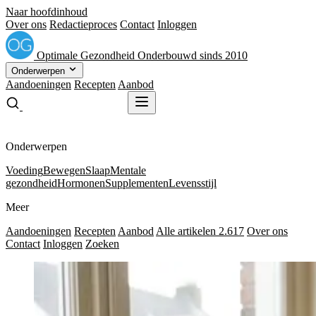
Naar hoofdinhoud
Over ons
Redactieproces
Contact
Inloggen
Optimale
Gezondheid
Onderbouwd sinds 2010
Onderwerpen
Aandoeningen
Recepten
Aanbod
Gratis receptenboek
Gratis receptenboek
Onderwerpen
Voeding
Bewegen
Slaap
Mentale
gezondheid
Hormonen
Supplementen
Levensstijl
Meer
Aandoeningen
Recepten
Aanbod
Alle artikelen
2.617
Over ons
Contact
Inloggen
Zoeken