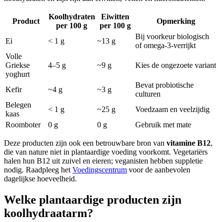
Koolhydraten
Eiwitten
Product
Opmerking
per 100 g
per 100 g
Bij voorkeur biologisch
Ei
< 1 g
~13 g
of omega-3-verrijkt
Volle
Griekse
4–5 g
~9 g
Kies de ongezoete variant
yoghurt
Bevat probiotische
Kefir
~4 g
~3 g
culturen
Belegen
< 1 g
~25 g
Voedzaam en veelzijdig
kaas
Roomboter
0 g
0 g
Gebruik met mate
Deze producten zijn ook een betrouwbare bron van
vitamine B12
,
die van nature niet in plantaardige voeding voorkomt. Vegetariërs
halen hun B12 uit zuivel en eieren; veganisten hebben suppletie
nodig. Raadpleeg het
Voedingscentrum
voor de aanbevolen
dagelijkse hoeveelheid.
Welke plantaardige producten zijn
koolhydraatarm?