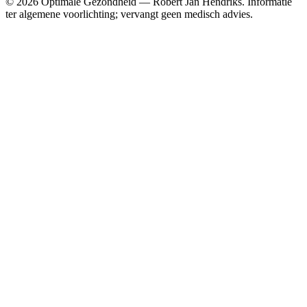
© 2026 Optimale Gezondheid — Robert Jan Hendriks. Informatie
ter algemene voorlichting; vervangt geen medisch advies.