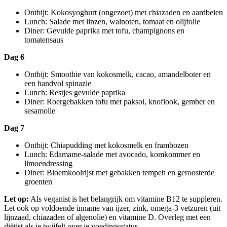
Ontbijt: Kokosyoghurt (ongezoet) met chiazaden en aardbeien
Lunch: Salade met linzen, walnoten, tomaat en olijfolie
Diner: Gevulde paprika met tofu, champignons en
tomatensaus
Dag 6
Ontbijt: Smoothie van kokosmelk, cacao, amandelboter en
een handvol spinazie
Lunch: Restjes gevulde paprika
Diner: Roergebakken tofu met paksoi, knoflook, gember en
sesamolie
Dag 7
Ontbijt: Chiapudding met kokosmelk en frambozen
Lunch: Edamame-salade met avocado, komkommer en
limoendressing
Diner: Bloemkoolrijst met gebakken tempeh en geroosterde
groenten
Let op:
Als veganist is het belangrijk om vitamine B12 te suppleren.
Let ook op voldoende inname van ijzer, zink, omega-3 vetzuren (uit
lijnzaad, chiazaden of algenolie) en vitamine D. Overleg met een
diëtist als je twijfelt over je voedingsstatus.