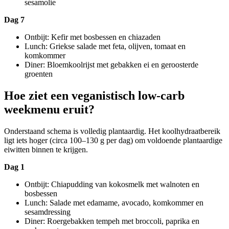
sesamolie
Dag 7
Ontbijt: Kefir met bosbessen en chiazaden
Lunch: Griekse salade met feta, olijven, tomaat en
komkommer
Diner: Bloemkoolrijst met gebakken ei en geroosterde
groenten
Hoe ziet een veganistisch low-carb
weekmenu eruit?
Onderstaand schema is volledig plantaardig. Het koolhydraatbereik
ligt iets hoger (circa 100–130 g per dag) om voldoende plantaardige
eiwitten binnen te krijgen.
Dag 1
Ontbijt: Chiapudding van kokosmelk met walnoten en
bosbessen
Lunch: Salade met edamame, avocado, komkommer en
sesamdressing
Diner: Roergebakken tempeh met broccoli, paprika en