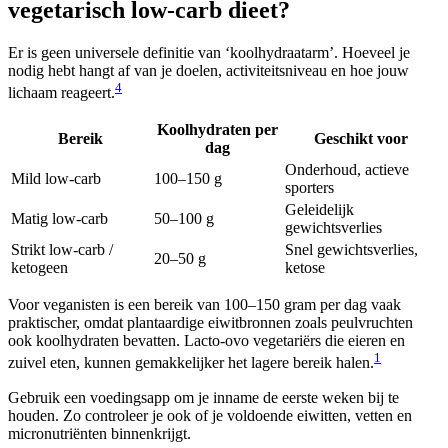
vegetarisch low-carb dieet?
Er is geen universele definitie van ‘koolhydraatarm’. Hoeveel je
nodig hebt hangt af van je doelen, activiteitsniveau en hoe jouw
4
lichaam reageert.
Koolhydraten per
Bereik
Geschikt voor
dag
Onderhoud, actieve
Mild low-carb
100–150 g
sporters
Geleidelijk
Matig low-carb
50–100 g
gewichtsverlies
Strikt low-carb /
Snel gewichtsverlies,
20–50 g
ketogeen
ketose
Voor veganisten is een bereik van 100–150 gram per dag vaak
praktischer, omdat plantaardige eiwitbronnen zoals peulvruchten
ook koolhydraten bevatten. Lacto-ovo vegetariërs die eieren en
1
zuivel eten, kunnen gemakkelijker het lagere bereik halen.
Gebruik een voedingsapp om je inname de eerste weken bij te
houden. Zo controleer je ook of je voldoende eiwitten, vetten en
micronutriënten binnenkrijgt.