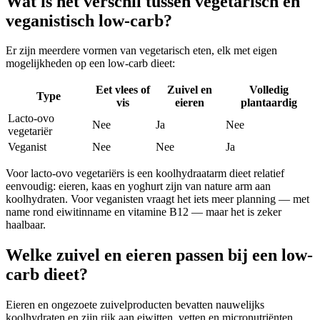
Wat is het verschil tussen vegetarisch en
veganistisch low-carb?
Er zijn meerdere vormen van vegetarisch eten, elk met eigen
mogelijkheden op een low-carb dieet:
Eet vlees of
Zuivel en
Volledig
Type
vis
eieren
plantaardig
Lacto-ovo
Nee
Ja
Nee
vegetariër
Veganist
Nee
Nee
Ja
Voor lacto-ovo vegetariërs is een koolhydraatarm dieet relatief
eenvoudig: eieren, kaas en yoghurt zijn van nature arm aan
koolhydraten. Voor veganisten vraagt het iets meer planning — met
name rond eiwitinname en vitamine B12 — maar het is zeker
haalbaar.
Welke zuivel en eieren passen bij een low-
carb dieet?
Eieren en ongezoete zuivelproducten bevatten nauwelijks
koolhydraten en zijn rijk aan eiwitten, vetten en micronutriënten.