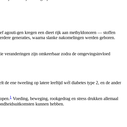
ief agouti-gen kregen een dieet rijk aan methyldonoren — stoffen
meerdere generaties, waarna slanke nakomelingen werden geboren.
 die veranderingen zijn omkeerbaar zodra de omgevingsinvloed
 de ene tweeling op latere leeftijd wél diabetes type 2, en de ander
1
lopen.
Voeding, beweging, rookgedrag en stress drukken allemaal
ezondheidsuitkomsten kunnen hebben.