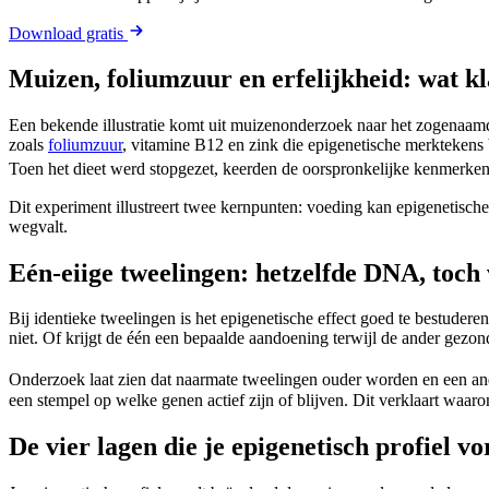
Download gratis
Muizen, foliumzuur en erfelijkheid: wat kl
Een bekende illustratie komt uit muizenonderzoek naar het zogenaa
zoals
foliumzuur
, vitamine B12 en zink die epigenetische merktekens
Toen het dieet werd stopgezet, keerden de oorspronkelijke kenmerken 
Dit experiment illustreert twee kernpunten: voeding kan epigenetisc
wegvalt.
Eén-eiige tweelingen: hetzelfde DNA, toch
Bij identieke tweelingen is het epigenetische effect goed te bestuder
niet. Of krijgt de één een bepaalde aandoening terwijl de ander gezond 
Onderzoek laat zien dat naarmate tweelingen ouder worden en een ander
een stempel op welke genen actief zijn of blijven. Dit verklaart wa
De vier lagen die je epigenetisch profiel v