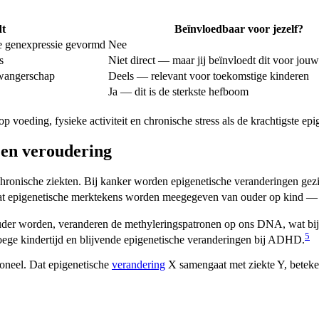
dt
Beïnvloedbaar voor jezelf?
le genexpressie gevormd
Nee
s
Niet direct — maar jij beïnvloedt dit voor jou
zwangerschap
Deels — relevant voor toekomstige kinderen
Ja — dit is de sterkste hefboom
p voeding, fysieke activiteit en chronische stress als de krachtigste epi
 en veroudering
n chronische ziekten. Bij kanker worden epigenetische veranderingen ge
 dat epigenetische merktekens worden meegegeven van ouder op kind — w
 ouder worden, veranderen de methyleringspatronen op ons DNA, wat bijd
5
oege kindertijd en blijvende epigenetische veranderingen bij ADHD.
ioneel. Dat epigenetische
verandering
X samengaat met ziekte Y, beteken