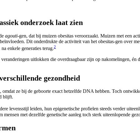
assiek onderzoek laat zien
mde
agouti
-gen, dat bij muizen obesitas veroorzaakt. Muizen met een act
 beïnvloeden. Dit onderdrukte de activiteit van het obesitas-gen over 
2
na enkele generaties terug.
he veranderingen uitlokken die overdraagbaar zijn op nakomelingen, én
 verschillende gezondheid
en, omdat ze bij de geboorte exact hetzelfde DNA hebben. Toch ontwikkelt
blijft.
e levensstijl leiden, hun epigenetische profielen steeds verder uiteen
arom mensen met dezelfde genetische aanleg toch sterk uiteenlopende g
ormen