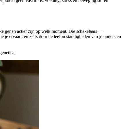
lijkheid geen vast lot is: voeding, stress en beweging sturen
ke genen actief zijn op welk moment. Die schakelaars —
e je ervaart, en zelfs door de leefomstandigheden van je ouders en
genetica.