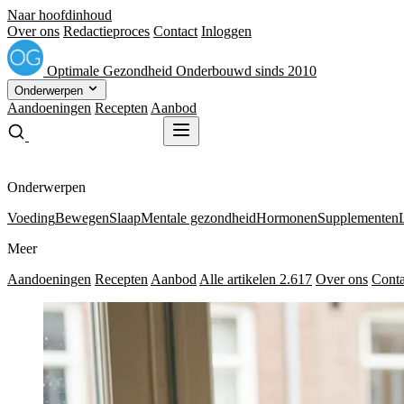
Naar hoofdinhoud
Over ons
Redactieproces
Contact
Inloggen
Optimale
Gezondheid
Onderbouwd sinds 2010
Onderwerpen
Aandoeningen
Recepten
Aanbod
Gratis receptenboek
Gratis receptenboek
Onderwerpen
Voeding
Bewegen
Slaap
Mentale gezondheid
Hormonen
Supplementen
Meer
Aandoeningen
Recepten
Aanbod
Alle artikelen
2.617
Over ons
Conta