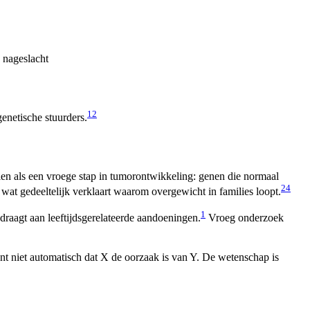
w nageslacht
1
2
genetische stuurders.
zien als een vroege stap in tumorontwikkeling: genen die normaal
2
4
at gedeeltelijk verklaart waarom overgewicht in families loopt.
1
raagt aan leeftijdsgerelateerde aandoeningen.
Vroeg onderzoek
t niet automatisch dat X de oorzaak is van Y. De wetenschap is