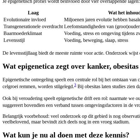
Je epigenetisch profiel wordt beïnvloed door vier overlappende lagen:
Laag
Wat het inhou
Evolutionaire invloed
Miljoenen jaren evolutie hebben basa
Transgenerationele overdracht
Leefomstandigheden van (groot)ouder
Baarmoederklimaat
Voeding, stress en omgeving tijdens 
Levensstijl
Voeding, beweging, slaap, stress
De levensstijllaag biedt de meeste ruimte voor actie. Onderzoek wijst o
Wat epigenetica zegt over kanker, obesitas
Epigenetische ontregeling speelt een centrale rol bij het ontstaan va
3
celgroei remmen, worden stilgelegd.
Bij obesitas laten studies zien
Ook bij veroudering speelt epigenetische drift een rol: naarmate we
suggereert bovendien een verband tussen omgevingsfactoren in de vr
Belangrijk voorbehoud: veel onderzoek op dit gebied is nog observat
veelbelovend, maar bevindt zich deels nog in een vroeg stadium.
Wat kun je nu al doen met deze kennis?