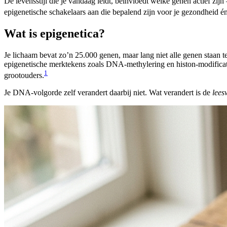
De levensstijl die je vandaag leidt, beïnvloedt welke genen actief zij
epigenetische schakelaars aan die bepalend zijn voor je gezondheid én
Wat is epigenetica?
Je lichaam bevat zo’n 25.000 genen, maar lang niet alle genen staan te
epigenetische merktekens zoals DNA-methylering en histon-modificatie
1
grootouders.
Je DNA-volgorde zelf verandert daarbij niet. Wat verandert is de
lees