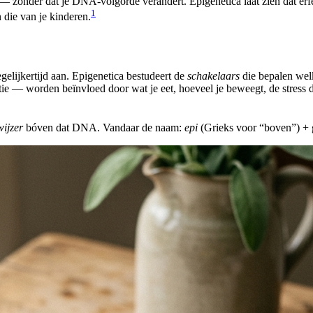
n — zonder dat je DNA-volgorde verandert. Epigenetica laat zien dat erfe
1
 die van je kinderen.
gelijkertijd aan. Epigenetica bestudeert de
schakelaars
die bepalen wel
 — worden beïnvloed door wat je eet, hoeveel je beweegt, de stress di
wijzer
bóven dat DNA. Vandaar de naam:
epi
(Grieks voor “boven”) + 