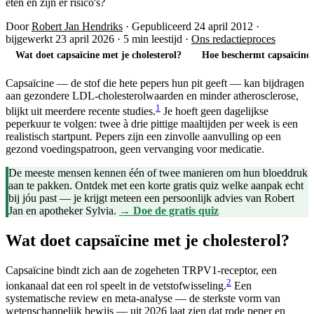
eten en zijn er risico's?
Door
Robert Jan Hendriks
·
Gepubliceerd 24 april 2012
·
bijgewerkt 23 april 2026
·
5 min leestijd
·
Ons redactieproces
Wat doet capsaïcine met je cholesterol?
Hoe beschermt capsaïcine 
Capsaïcine — de stof die hete pepers hun pit geeft — kan bijdragen
aan gezondere LDL-cholesterolwaarden en minder atherosclerose,
1
blijkt uit meerdere recente studies.
Je hoeft geen dagelijkse
peperkuur te volgen: twee à drie pittige maaltijden per week is een
realistisch startpunt. Pepers zijn een zinvolle aanvulling op een
gezond voedingspatroon, geen vervanging voor medicatie.
De meeste mensen kennen één of twee manieren om hun bloeddruk
aan te pakken. Ontdek met een korte gratis quiz welke aanpak echt
bij jóu past — je krijgt meteen een persoonlijk advies van Robert
Jan en apotheker Sylvia.
→ Doe de gratis quiz
Wat doet capsaïcine met je cholesterol?
Capsaïcine bindt zich aan de zogeheten TRPV1-receptor, een
2
ionkanaal dat een rol speelt in de vetstofwisseling.
Een
systematische review en meta-analyse — de sterkste vorm van
wetenschappelijk bewijs — uit 2026 laat zien dat rode peper en