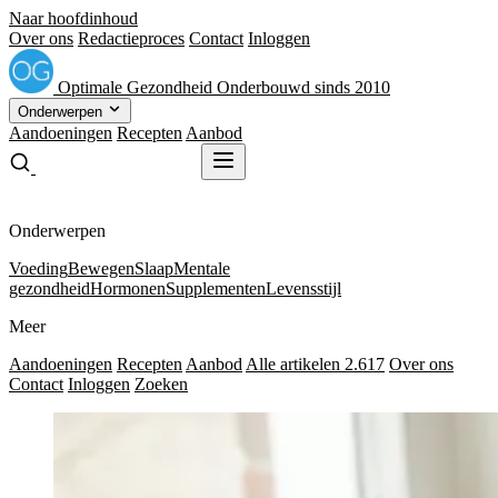
Naar hoofdinhoud
Over ons
Redactieproces
Contact
Inloggen
Optimale
Gezondheid
Onderbouwd sinds 2010
Onderwerpen
Aandoeningen
Recepten
Aanbod
Gratis receptenboek
Gratis receptenboek
Onderwerpen
Voeding
Bewegen
Slaap
Mentale
gezondheid
Hormonen
Supplementen
Levensstijl
Meer
Aandoeningen
Recepten
Aanbod
Alle artikelen
2.617
Over ons
Contact
Inloggen
Zoeken