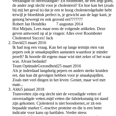
verzadigde of onverzadigde? En roomboter, de een zegt goed,
de ander zegt slecht voor je cholesterol? En hoe kan het (zoals
bij mij het geval is) dat je een te hoog cholesterolgehalte hebt
terwijl je bloeddruk perfect is, je gewicht aan de lage kant, je
genoeg beweegt en ook gezond eet???????
Robert Jan Hendriks
auteur
7 augustus 2014
Hoi Mirjam, Lees maar eens de volgende artikelen. Deze
geven antwoord op al je vragen: Alles over Roomboter
Cholesterol Succes! Jack
David
23 maart 2016
Ik had nog een vraag. Kan het op lange termijn eten van
pepers ook je smaakpupillen aantasten waardoor je minder
proeft? Ik hoorde dit ergens maar wist niet zeker of het waar
was. Alvast bedankt!
Team OptimaleGezondheid
25 maart 2016
Als je inderdaad langdurig pepers en anders sterke kruiden
eet, dan kan dit gevolgen hebben voor je smaakpapillen.
Zoals met veel dingen in het leven: Geniet, maar wel met
mate...
Aldo
5 januari 2018
Transvetten zijn erg slecht niet de verzadigde vetten of
onverzadigde vetten.mijd vetten die fabrieksmatig tot stand
zijn gekomen. Cjolesterol is niet boosdoener,.er zit een
bepaalde marker C-reactive proteine en die is een beter
indicatie voor kans op hartfalen. Verder stress