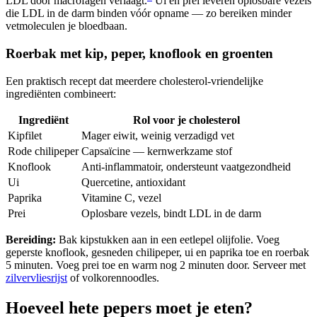
LDL door macrofagen verlaagt.
Ui en prei leveren oplosbare vezels
die LDL in de darm binden vóór opname — zo bereiken minder
vetmoleculen je bloedbaan.
Roerbak met kip, peper, knoflook en groenten
Een praktisch recept dat meerdere cholesterol-vriendelijke
ingrediënten combineert:
Ingrediënt
Rol voor je cholesterol
Kipfilet
Mager eiwit, weinig verzadigd vet
Rode chilipeper
Capsaïcine — kernwerkzame stof
Knoflook
Anti-inflammatoir, ondersteunt vaatgezondheid
Ui
Quercetine, antioxidant
Paprika
Vitamine C, vezel
Prei
Oplosbare vezels, bindt LDL in de darm
Bereiding:
Bak kipstukken aan in een eetlepel olijfolie. Voeg
geperste knoflook, gesneden chilipeper, ui en paprika toe en roerbak
5 minuten. Voeg prei toe en warm nog 2 minuten door. Serveer met
zilvervliesrijst
of volkorennoodles.
Hoeveel hete pepers moet je eten?