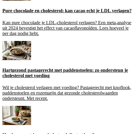
Pure chocolade en cholesterol: kan cacao echt je LDL verlagen?
Kan pure chocolade je LDL-cholesterol verlagen? Een meta-analyse
uit 2024 bevestigt het effect van cacaoflavonoïden. Lees hoeveel je
per dag nodig hebt.
Hartgezond pastagerecht met paddenstoelen: zo ondersteun je
cholesterol met voeding
Wil je cholesterol verlagen met voeding? Pastagerecht met knoflook,
paddenstoelen en rozemarijn dat gezonde cholesterolwaarden
ondersteunt. Met recept.