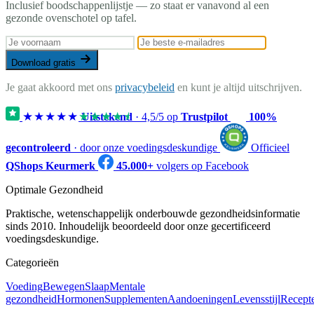
Inclusief boodschappenlijstje — zo staat er vanavond al een
gezonde ovenschotel op tafel.
Download gratis
Je gaat akkoord met ons
privacybeleid
en kunt je altijd uitschrijven.
★★★★★
★★★★★
Uitstekend
·
4,5
/5 op
Trustpilot
100%
gecontroleerd
· door onze voedingsdeskundige
Officieel
QShops Keurmerk
45.000+
volgers op Facebook
Optimale Gezondheid
Praktische, wetenschappelijk onderbouwde gezondheidsinformatie
sinds 2010. Inhoudelijk beoordeeld door onze gecertificeerd
voedingsdeskundige.
Categorieën
Voeding
Bewegen
Slaap
Mentale
gezondheid
Hormonen
Supplementen
Aandoeningen
Levensstijl
Recept