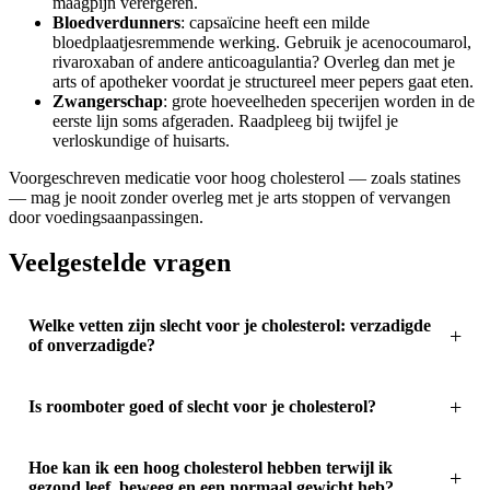
maagpijn verergeren.
Bloedverdunners
: capsaïcine heeft een milde
bloedplaatjesremmende werking. Gebruik je acenocoumarol,
rivaroxaban of andere anticoagulantia? Overleg dan met je
arts of apotheker voordat je structureel meer pepers gaat eten.
Zwangerschap
: grote hoeveelheden specerijen worden in de
eerste lijn soms afgeraden. Raadpleeg bij twijfel je
verloskundige of huisarts.
Voorgeschreven medicatie voor hoog cholesterol — zoals statines
— mag je nooit zonder overleg met je arts stoppen of vervangen
door voedingsaanpassingen.
Veelgestelde vragen
Welke vetten zijn slecht voor je cholesterol: verzadigde
of onverzadigde?
Is roomboter goed of slecht voor je cholesterol?
Hoe kan ik een hoog cholesterol hebben terwijl ik
gezond leef, beweeg en een normaal gewicht heb?