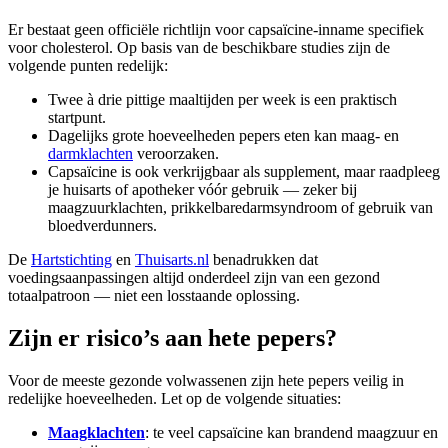
Er bestaat geen officiële richtlijn voor capsaïcine-inname specifiek
voor cholesterol. Op basis van de beschikbare studies zijn de
volgende punten redelijk:
Twee à drie pittige maaltijden per week is een praktisch
startpunt.
Dagelijks grote hoeveelheden pepers eten kan maag- en
darmklachten
veroorzaken.
Capsaïcine is ook verkrijgbaar als supplement, maar raadpleeg
je huisarts of apotheker vóór gebruik — zeker bij
maagzuurklachten, prikkelbaredarmsyndroom of gebruik van
bloedverdunners.
De
Hartstichting
en
Thuisarts.nl
benadrukken dat
voedingsaanpassingen altijd onderdeel zijn van een gezond
totaalpatroon — niet een losstaande oplossing.
Zijn er risico’s aan hete pepers?
Voor de meeste gezonde volwassenen zijn hete pepers veilig in
redelijke hoeveelheden. Let op de volgende situaties:
Maagklachten
: te veel capsaïcine kan brandend maagzuur en