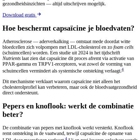
gezondheidsinzichten — altijd uitschrijven mogelijk.
Download gratis
Hoe beschermt capsaïcine je bloedvaten?
Atherosclerose — aderverkalking — ontstaat mede doordat witte
bloedcellen zich volpompen met LDL-cholesterol en zo
foam cells
(schuimcellen) worden. Een studie uit 2024 in het tijdschrift
Nutrients
laat zien dat capsaïcine dit proces afremt via activatie van
PPAR-gamma en TRPV1-receptoren, wat zowel de vorming van
4
schuimcellen vermindert als systemische ontsteking verlaagt.
Dit mechanisme verklaart waarom capsaïcine niet alleen het
cholesterolprofiel kan verbeteren, maar ook de bloedvaatgezondheid
direct ondersteunt.
Pepers en knoflook: werkt de combinatie
beter?
De combinatie van pepers met knoflook werkt versterkt. Knoflook
remt ontsteking in de vaatwand, terwijl capsaïcine de opname van
4