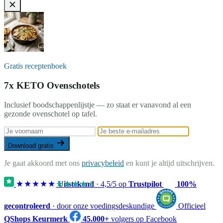
Gratis receptenboek
7x KETO Ovenschotels
Inclusief boodschappenlijstje — zo staat er vanavond al een
gezonde ovenschotel op tafel.
Download gratis
Je gaat akkoord met ons
privacybeleid
en kunt je altijd uitschrijven.
★★★★★
★★★★★
Uitstekend
·
4,5
/5 op
Trustpilot
100%
gecontroleerd
· door onze voedingsdeskundige
Officieel
QShops Keurmerk
45.000+
volgers op Facebook