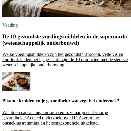
Voeding
De 10 gezondste voedingsmiddelen in de supermarkt
(wetenschappelijk onderbouwd)
Welke voedingsmiddelen zijn het gezondst? Broccoli, vette vis en
knoflook leiden het lijstje — dit zijn de 10 producten met de sterkste
wetenschappelijke onderbouwing.
Pikante kruiden en je gezondheid: wat zegt het onderzoek?
Wat doen capsaïcine, kurkuma en rozemarijn echt voor je
gezondheid? Actueel onderzoek over HCA-vorming,
ontstekingsremming en hersengezondheid uitgelegd.