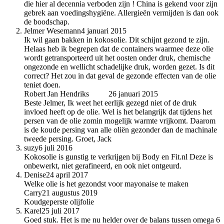
die hier al decennia verboden zijn ! China is gekend voor zijn
gebrek aan voedingshygiëne. Allergieën vermijden is dan ook
de boodschap.
Jelmer Wesemann
4 januari 2015
Ik wil gaan bakken in kokosolie. Dit schijnt gezond te zijn.
Helaas heb ik begrepen dat de containers waarmee deze olie
wordt getransporteerd uit het oosten onder druk, chemische
ongezonde en wellicht schadelijke druk, worden gezet. Is dit
correct? Het zou in dat geval de gezonde effecten van de olie
teniet doen.
Robert Jan Hendriks
auteur
26 januari 2015
Beste Jelmer, Ik weet het eerlijk gezegd niet of de druk
invloed heeft op de olie. Wel is het belangrijk dat tijdens het
persen van de olie zomin mogelijk warmte vrijkomt. Daarom
is de koude persing van alle oliën gezonder dan de machinale
tweede persing. Groet, Jack
suzy
6 juli 2016
Kokosolie is gunstig te verkrijgen bij Body en Fit.nl Deze is
onbewerkt, niet gerafineerd, en ook niet ontgeurd.
Denise
24 april 2017
Welke olie is het gezondst voor mayonaise te maken
Carry
21 augustus 2019
Koudgeperste olijfolie
Karel
25 juli 2017
Goed stuk. Het is me nu helder over de balans tussen omega 6