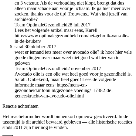
en 3 vetzuur. Als de verhouding niet klopt, brengt dat dus
alleen maar schade aan voor je lichaam. Ik ga hier meer over
zoeken, thanks voor de tip! Trouwens.. Wat vind jezelf van
archideolie?
Team OptimaleGezondheid
28 juli 2017
Lees het volgende artikel maar eens, Karel!
https://www.optimalegezondheid.com/het-gebruik-van-olie-
in-de-keuken/
sarah
30 oktober 2017
weet er iemand iets meer over avocado olie? ik hoor hier vele
goede dingen over maar weet niet goed wat hier van te
geloven
Team OptimaleGezondheid
2 november 2017
Avocado olie is een olie wat heel goed voor je gezondheid is,
Sarah. Onbekend, maar heel goed! Lees de volgende
informatie maar eens: https://mens-en-
gezondheid.infonu.nl/gezonde-voeding/117382-de-
geneeskracht-van-avocado-olie.html
Reactie achterlaten
Het reactieformulier wordt binnenkort opnieuw geactiveerd. In de
tussentijd is dit archief bewaard gebleven — alle historische reacties
sinds 2011 zijn hier nog te vinden.