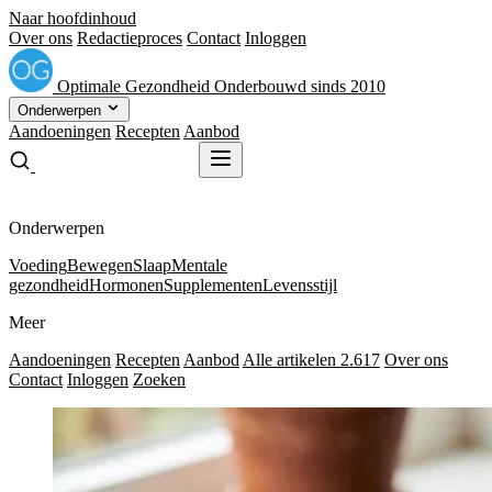
Naar hoofdinhoud
Over ons
Redactieproces
Contact
Inloggen
Optimale
Gezondheid
Onderbouwd sinds 2010
Onderwerpen
Aandoeningen
Recepten
Aanbod
Gratis receptenboek
Gratis receptenboek
Onderwerpen
Voeding
Bewegen
Slaap
Mentale
gezondheid
Hormonen
Supplementen
Levensstijl
Meer
Aandoeningen
Recepten
Aanbod
Alle artikelen
2.617
Over ons
Contact
Inloggen
Zoeken