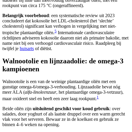
stabieler bij hitte dan meervoudig onverzadigde oliën, met een
rookpunt van circa 175 °C (ongeraffineerd).
Belangrijk voorbehoud
: een systematische review uit 2023
concludeert dat kokosolie het LDL-cholesterol (het ‘slechte’
cholesterol) significant kan verhogen in vergelijking met niet-
5
tropische plantaardige oliën.
Internationale cardiovasculaire
richtlijnen adviseren kokosolie daarom niet als primaire bakolie, met
name niet bij een verhoogd cardiovasculair risico. Raadpleeg bij
twijfel je
huisarts
of diëtist.
Walnootolie en lijnzaadolie: de omega-3
kampioenen
Walnootolie is een van de weinige plantaardige oliën met een
gunstige omega-6/omega-3-verhouding. Lijnzaadolie bevat nóg
meer ALA (
alfa-linoleenzuur
, het plantaardige omega-3-vetzuur),
1
maar oxideert snel en heeft een zeer laag rookpunt.
Beide oliën zijn
uitsluitend geschikt voor koud gebruik
: over
salades, door yoghurt of als laatste druppel over een warm gerecht
vlak voor het serveren. Bewaar ze in de koelkast en gebruik ze
binnen 4–6 weken na opening.