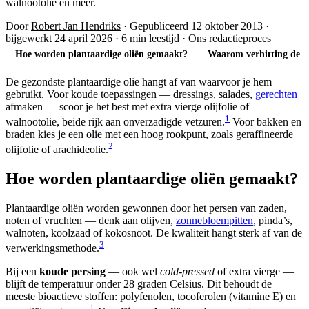
walnootolie en meer.
Door
Robert Jan Hendriks
·
Gepubliceerd 12 oktober 2013
·
bijgewerkt 24 april 2026
·
6 min leestijd
·
Ons redactieproces
Hoe worden plantaardige oliën gemaakt?
Waarom verhitting de o
De gezondste plantaardige olie hangt af van waarvoor je hem
gebruikt. Voor koude toepassingen — dressings, salades,
gerechten
afmaken — scoor je het best met extra vierge olijfolie of
1
walnootolie, beide rijk aan onverzadigde vetzuren.
Voor bakken en
braden kies je een olie met een hoog rookpunt, zoals geraffineerde
2
olijfolie of arachideolie.
Hoe worden plantaardige oliën gemaakt?
Plantaardige oliën worden gewonnen door het persen van zaden,
noten of vruchten — denk aan olijven,
zonnebloempitten
, pinda’s,
walnoten, koolzaad of kokosnoot. De kwaliteit hangt sterk af van de
3
verwerkingsmethode.
Bij een
koude persing
— ook wel
cold-pressed
of extra vierge —
blijft de temperatuur onder 28 graden Celsius. Dit behoudt de
meeste bioactieve stoffen: polyfenolen, tocoferolen (vitamine E) en
1