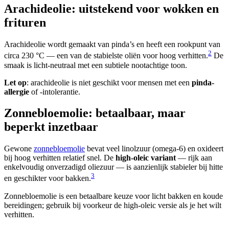
Arachideolie: uitstekend voor wokken en
frituren
Arachideolie wordt gemaakt van pinda’s en heeft een rookpunt van
2
circa 230 °C — een van de stabielste oliën voor hoog verhitten.
De
smaak is licht-neutraal met een subtiele nootachtige toon.
Let op
: arachideolie is niet geschikt voor mensen met een
pinda-
allergie
of -intolerantie.
Zonnebloemolie: betaalbaar, maar
beperkt inzetbaar
Gewone
zonnebloemolie
bevat veel linolzuur (omega-6) en oxideert
bij hoog verhitten relatief snel. De
high-oleic variant
— rijk aan
enkelvoudig onverzadigd oliezuur — is aanzienlijk stabieler bij hitte
3
en geschikter voor bakken.
Zonnebloemolie is een betaalbare keuze voor licht bakken en koude
bereidingen; gebruik bij voorkeur de high-oleic versie als je het wilt
verhitten.