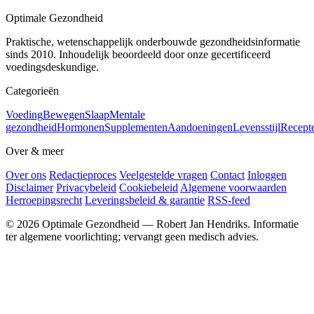
Optimale Gezondheid
Praktische, wetenschappelijk onderbouwde gezondheidsinformatie
sinds 2010. Inhoudelijk beoordeeld door onze gecertificeerd
voedingsdeskundige.
Categorieën
Voeding
Bewegen
Slaap
Mentale
gezondheid
Hormonen
Supplementen
Aandoeningen
Levensstijl
Recept
Over & meer
Over ons
Redactieproces
Veelgestelde vragen
Contact
Inloggen
Disclaimer
Privacybeleid
Cookiebeleid
Algemene voorwaarden
Herroepingsrecht
Leveringsbeleid & garantie
RSS-feed
© 2026 Optimale Gezondheid — Robert Jan Hendriks. Informatie
ter algemene voorlichting; vervangt geen medisch advies.