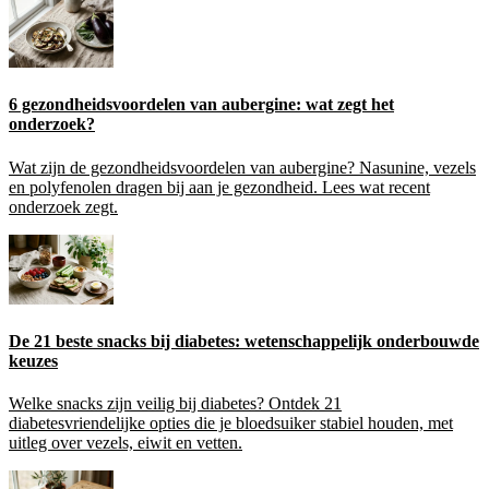
6 gezondheidsvoordelen van aubergine: wat zegt het
onderzoek?
Wat zijn de gezondheidsvoordelen van aubergine? Nasunine, vezels
en polyfenolen dragen bij aan je gezondheid. Lees wat recent
onderzoek zegt.
De 21 beste snacks bij diabetes: wetenschappelijk onderbouwde
keuzes
Welke snacks zijn veilig bij diabetes? Ontdek 21
diabetesvriendelijke opties die je bloedsuiker stabiel houden, met
uitleg over vezels, eiwit en vetten.