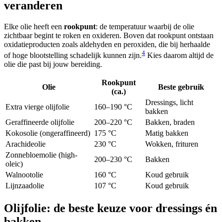
veranderen
Elke olie heeft een
rookpunt
: de temperatuur waarbij de olie
zichtbaar begint te roken en oxideren. Boven dat rookpunt ontstaan
oxidatieproducten zoals aldehyden en peroxiden, die bij herhaalde
4
of hoge blootstelling schadelijk kunnen zijn.
Kies daarom altijd de
olie die past bij jouw bereiding.
Rookpunt
Olie
Beste gebruik
(ca.)
Dressings, licht
Extra vierge olijfolie
160–190 °C
bakken
Geraffineerde olijfolie
200–220 °C
Bakken, braden
Kokosolie (ongeraffineerd)
175 °C
Matig bakken
Arachideolie
230 °C
Wokken, frituren
Zonnebloemolie (high-
200–230 °C
Bakken
oleic)
Walnootolie
160 °C
Koud gebruik
Lijnzaadolie
107 °C
Koud gebruik
Olijfolie: de beste keuze voor dressings én
bakken