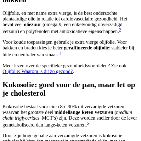
Olijfolie, en met name extra vierge, is de best onderzochte
plantaardige olie in relatie tot cardiovasculaire gezondheid. Het
bevat veel
oliezuur
(omega-9, een enkelvoudig onverzadigd
2
vetzuur) en polyfenolen met antioxidatieve eigenschappen.
Voor koude toepassingen gebruik je extra vierge olijfolie. Voor
bakken en braden kies je beter
geraffineerde olijfolie
: stabieler bij
1
hitte en neutraler van smaak.
Meer lezen over de specifieke gezondheidsvoordelen? Zie ook
Olijfolie: Waarom is dit zo gezond?
.
Kokosolie: goed voor de pan, maar let op
je cholesterol
Kokosolie bestaat voor circa 85–90% uit verzadigde vetzuren,
waarvan het grootste deel
middellange-keten vetzuren
(
medium-
chain triglycerides
, MCT’s) zijn. Deze worden sneller door de lever
5
gemetaboliseerd dan lange-keten vetzuren.
Door zijn hoge gehalte aan verzadigde vetzuren is kokosolie