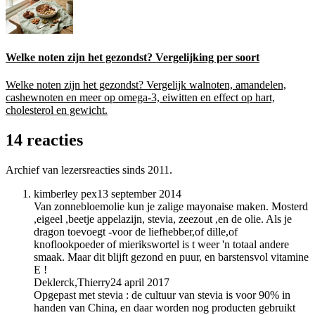
Welke noten zijn het gezondst? Vergelijking per soort
Welke noten zijn het gezondst? Vergelijk walnoten, amandelen,
cashewnoten en meer op omega-3, eiwitten en effect op hart,
cholesterol en gewicht.
14 reacties
Archief van lezersreacties sinds 2011.
kimberley pex
13 september 2014
Van zonnebloemolie kun je zalige mayonaise maken. Mosterd
,eigeel ,beetje appelazijn, stevia, zeezout ,en de olie. Als je
dragon toevoegt -voor de liefhebber,of dille,of
knoflookpoeder of mierikswortel is t weer 'n totaal andere
smaak. Maar dit blijft gezond en puur, en barstensvol vitamine
E !
Deklerck,Thierry
24 april 2017
Opgepast met stevia : de cultuur van stevia is voor 90% in
handen van China, en daar worden nog producten gebruikt