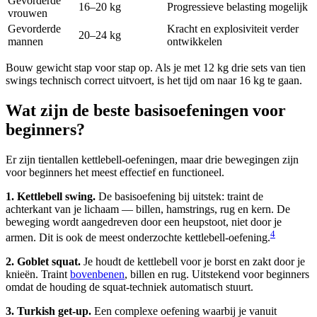
Gevorderde
16–20 kg
Progressieve belasting mogelijk
vrouwen
Gevorderde
Kracht en explosiviteit verder
20–24 kg
mannen
ontwikkelen
Bouw gewicht stap voor stap op. Als je met 12 kg drie sets van tien
swings technisch correct uitvoert, is het tijd om naar 16 kg te gaan.
Wat zijn de beste basisoefeningen voor
beginners?
Er zijn tientallen kettlebell-oefeningen, maar drie bewegingen zijn
voor beginners het meest effectief en functioneel.
1. Kettlebell swing.
De basisoefening bij uitstek: traint de
achterkant van je lichaam — billen, hamstrings, rug en kern. De
beweging wordt aangedreven door een heupstoot, niet door je
4
armen. Dit is ook de meest onderzochte kettlebell-oefening.
2. Goblet squat.
Je houdt de kettlebell voor je borst en zakt door je
knieën. Traint
bovenbenen
, billen en rug. Uitstekend voor beginners
omdat de houding de squat-techniek automatisch stuurt.
3. Turkish get-up.
Een complexe oefening waarbij je vanuit