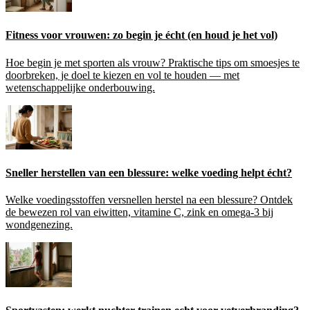
Fitness voor vrouwen: zo begin je écht (en houd je het vol)
Hoe begin je met sporten als vrouw? Praktische tips om smoesjes te
doorbreken, je doel te kiezen en vol te houden — met
wetenschappelijke onderbouwing.
Sneller herstellen van een blessure: welke voeding helpt écht?
Welke voedingsstoffen versnellen herstel na een blessure? Ontdek
de bewezen rol van eiwitten, vitamine C, zink en omega-3 bij
wondgenezing.