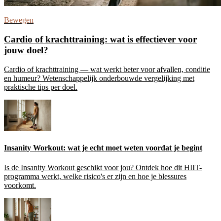
Bewegen
Cardio of krachttraining: wat is effectiever voor
jouw doel?
Cardio of krachttraining — wat werkt beter voor afvallen, conditie
en humeur? Wetenschappelijk onderbouwde vergelijking met
praktische tips per doel.
Insanity Workout: wat je echt moet weten voordat je begint
Is de Insanity Workout geschikt voor jou? Ontdek hoe dit HIIT-
programma werkt, welke risico's er zijn en hoe je blessures
voorkomt.