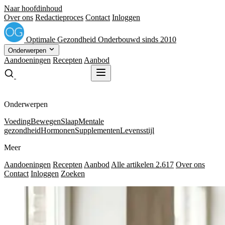
Naar hoofdinhoud
Over ons
Redactieproces
Contact
Inloggen
Optimale
Gezondheid
Onderbouwd sinds 2010
Onderwerpen
Aandoeningen
Recepten
Aanbod
Gratis receptenboek
Gratis receptenboek
Onderwerpen
Voeding
Bewegen
Slaap
Mentale
gezondheid
Hormonen
Supplementen
Levensstijl
Meer
Aandoeningen
Recepten
Aanbod
Alle artikelen
2.617
Over ons
Contact
Inloggen
Zoeken