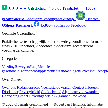
★★★★★
★★★★★
Uitstekend
·
4,5
/5 op
Trustpilot
100%
gecontroleerd
· door onze voedingsdeskundige
Officieel
QShops Keurmerk
45.000+
volgers op Facebook
Optimale Gezondheid
Praktische, wetenschappelijk onderbouwde gezondheidsinformatie
sinds 2010. Inhoudelijk beoordeeld door onze gecertificeerd
voedingsdeskundige.
Categorieën
Voeding
Bewegen
Slaap
Mentale
gezondheid
Hormonen
Supplementen
Aandoeningen
Levensstijl
Recept
Over & meer
Over ons
Redactieproces
Veelgestelde vragen
Contact
Inloggen
Disclaimer
Privacybeleid
Cookiebeleid
Algemene voorwaarden
Herroepingsrecht
Leveringsbeleid & garantie
RSS-feed
© 2026 Optimale Gezondheid — Robert Jan Hendriks. Informatie