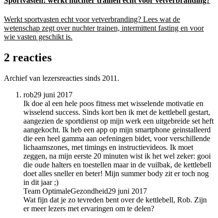
Sportvasten: werkt nuchter trainen echt voor vetverbranding?
Werkt sportvasten echt voor vetverbranding? Lees wat de
wetenschap zegt over nuchter trainen, intermittent fasting en voor
wie vasten geschikt is.
2 reacties
Archief van lezersreacties sinds 2011.
rob
29 juni 2017
Ik doe al een hele poos fitness met wisselende motivatie en
wisselend success. Sinds kort ben ik met de kettlebell gestart,
aangezien de sportdienst op mijn werk een uitgebreide set heft
aangekocht. Ik heb een app op mijn smartphone geinstalleerd
die een heel gamma aan oefeningen bidet, voor verschillende
lichaamszones, met timings en instructievideos. Ik moet
zeggen, na mijn eerste 20 minuten wist ik het wel zeker: gooi
die oude halters en toestellen maar in de vuilbak, de kettlebell
doet alles sneller en beter! Mijn summer body zit er toch nog
in dit jaar ;)
Team OptimaleGezondheid
29 juni 2017
Wat fijn dat je zo tevreden bent over de kettlebell, Rob. Zijn
er meer lezers met ervaringen om te delen?