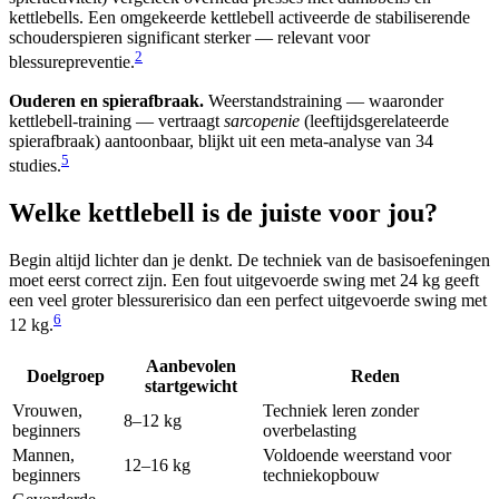
kettlebells. Een omgekeerde kettlebell activeerde de stabiliserende
schouderspieren significant sterker — relevant voor
2
blessurepreventie.
Ouderen en spierafbraak.
Weerstandstraining — waaronder
kettlebell-training — vertraagt
sarcopenie
(leeftijdsgerelateerde
spierafbraak) aantoonbaar, blijkt uit een meta-analyse van 34
5
studies.
Welke kettlebell is de juiste voor jou?
Begin altijd lichter dan je denkt. De techniek van de basisoefeningen
moet eerst correct zijn. Een fout uitgevoerde swing met 24 kg geeft
een veel groter blessurerisico dan een perfect uitgevoerde swing met
6
12 kg.
Aanbevolen
Doelgroep
Reden
startgewicht
Vrouwen,
Techniek leren zonder
8–12 kg
beginners
overbelasting
Mannen,
Voldoende weerstand voor
12–16 kg
beginners
techniekopbouw