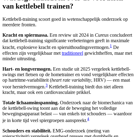
van kettlebell trainen?
Kettlebell-training scoort goed in wetenschappelijk onderzoek op
meerdere fronten.
Kracht en spiermassa.
Een review uit 2024 in
Cureus
concludeert
dat kettlebell-training significante verbeteringen geeft in maximale
1
kracht, explosieve kracht en spieruithoudingsvermogen.
De
effecten zijn vergelijkbaar met
traditioneel
gewichtheffen, maar met
minder uitrusting.
Hart- en longvermogen.
Een studie uit 2025 vergeleek kettlebell-
swings met fietsen op de hometrainer en vond vergelijkbare effecten
op hartritme-variabiliteit (
heart rate variability
, HRV) — een maat
3
voor herstelvermogen.
Kettlebell-training biedt dus niet alleen
kracht, maar ook een cardiovasculaire prikkel.
Totale lichaamsinspanning.
Onderzoek naar de biomechanica van
de kettlebell-swing toont aan dat de beweging het volledige
bewegingsapparaat belast — van enkels tot schouders — waardoor
4
je in korte tijd veel spiergroepen aanspreekt.
Schouders en stabiliteit.
EMG-onderzoek (meting van
spieractiviteit) vergeleek overhead presses met dumbbells en