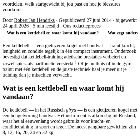
voordelen, welk startgewicht bij jou past en hoe je blessures
voorkomt.
Door
Robert Jan Hendriks
·
Gepubliceerd 27 juni 2014
·
bijgewerkt
24 april 2026
·
5 min leestijd
·
Ons redactieproces
Wat is een kettlebell en waar komt hij vandaan?
Wat zegt onderzo
Een kettlebell — een gietijzeren kogel met handvat — traint kracht,
lenigheid en conditie tegelijk in één compact instrument. Onderzoek
bevestigt dat kettlebell-training atletische prestaties verbetert en
1
zowel spier- als hartfunctie versterkt.
Of je nu thuis of in de gym
traint: met één kettlebell en de juiste techniek haal je meer uit je
training dan je misschien verwacht.
Wat is een kettlebell en waar komt hij
vandaan?
De kettlebell — in het Russisch
girya
— is een gietijzeren kogel met
een beugelvormig handvat. Het instrument is afkomstig uit Rusland,
waar het al eeuwenlang wordt gebruikt voor kracht- en
conditietraining in sport en leger. De meest gangbare gewichten zijn
8, 12, 16, 20, 24 en 32 kg.