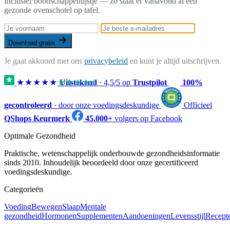
Inclusief boodschappenlijstje — zo staat er vanavond al een
gezonde ovenschotel op tafel.
Download gratis
Je gaat akkoord met ons
privacybeleid
en kunt je altijd uitschrijven.
★★★★★
★★★★★
Uitstekend
·
4,5
/5 op
Trustpilot
100%
gecontroleerd
· door onze voedingsdeskundige
Officieel
QShops Keurmerk
45.000+
volgers op Facebook
Optimale Gezondheid
Praktische, wetenschappelijk onderbouwde gezondheidsinformatie
sinds 2010. Inhoudelijk beoordeeld door onze gecertificeerd
voedingsdeskundige.
Categorieën
Voeding
Bewegen
Slaap
Mentale
gezondheid
Hormonen
Supplementen
Aandoeningen
Levensstijl
Recept