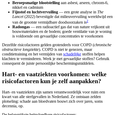
Beroepsmatige blootstelling
aan asbest, arseen, chroom-6,
nikkel en cadmium
Fijnstof en luchtvervuiling
— een grote analyse in
The
Lancet
(2022) bevestigde dat milieuvervuiling wereldwijd een
2
van de grootste vermijdbare doodsoorzaken is
Radongas
— een radioactief gas dat van nature vrijkomt uit
bouwmaterialen en de bodem; goede ventilatie van je woning
is voldoende om gevaarlijke concentraties te voorkomen
Dezelfde risicofactoren gelden grotendeels voor COPD (
chronische
obstructieve longziekte
). COPD is niet te genezen, maar
conditietraining en het vermijden van
schadelijke
stoffen helpen
klachten te verminderen. Werk je met gevaarlijke stoffen? Gebruik
consequent de juiste persoonlijke beschermingsmiddelen.
Hart- en vaatziekten voorkomen: welke
risicofactoren kun je zelf aanpakken?
Hart- en vaatziekten zijn samen verantwoordelijk voor ruim een
kwart van alle sterfgevallen in Nederland. Ze ontstaan zelden
plotseling: schade aan bloedvaten bouwt zich over jaren, soms
decennia, op.
De belangrijkste beïnvloedbare risicofactoren: