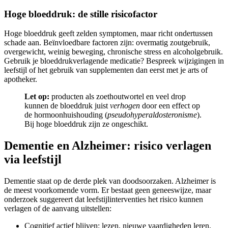
Hoge bloeddruk: de stille risicofactor
Hoge bloeddruk geeft zelden symptomen, maar richt ondertussen
schade aan. Beïnvloedbare factoren zijn: overmatig zoutgebruik,
overgewicht, weinig beweging, chronische stress en alcoholgebruik.
Gebruik je bloeddrukverlagende medicatie? Bespreek wijzigingen in
leefstijl of het gebruik van supplementen dan eerst met je arts of
apotheker.
Let op:
producten als zoethoutwortel en veel drop
kunnen de bloeddruk juist
verhogen
door een effect op
de hormoonhuishouding (
pseudohyperaldosteronisme
).
Bij hoge bloeddruk zijn ze ongeschikt.
Dementie en Alzheimer: risico verlagen
via leefstijl
Dementie staat op de derde plek van doodsoorzaken. Alzheimer is
de meest voorkomende vorm. Er bestaat geen geneeswijze, maar
onderzoek suggereert dat leefstijlinterventies het risico kunnen
verlagen of de aanvang uitstellen:
Cognitief actief blijven: lezen, nieuwe vaardigheden leren,