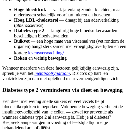
Hoge bloeddruk
— vaak jarenlang zonder klachten, maar
ondertussen schadelijk voor hart, nieren en hersenen
Hoog LDL-cholesterol
— draagt bij aan aderverkalking
(
atherosclerose
)
Diabetes type 2
— langdurig hoge bloedsuikerwaarden
beschadigen bloedvatwanden
Buikvet
— een hoge mate van visceraal vet (vet rondom de
organen) hangt sterk samen met vroegtijdig overlijden en een
3
kortere
levensverwachting
Roken
en
weinig beweging
Wanneer meerdere van deze factoren gelijktijdig aanwezig zijn,
spreek je van het
metaboolsyndroom
. Risico’s op hart- en
vaatziekten zijn dan niet optellend maar vermenigvuldigen zich.
Diabetes type 2 verminderen via dieet en beweging
Een dieet met weinig snelle suikers en veel vezels helpt
bloedsuikerpieken te beperken. Voldoende beweging verbetert de
insulinegevoeligheid van je cellen — zowel ter preventie als
wanneer diabetes type 2 al aanwezig is. Heb je al diabetes?
Bespreek aanpassingen in voeding of leefstijl altijd met je
behandelend arts of diëtist.