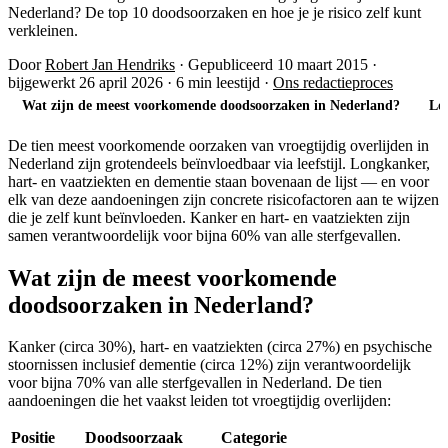
Nederland? De top 10 doodsoorzaken en hoe je je risico zelf kunt
verkleinen.
Door
Robert Jan Hendriks
·
Gepubliceerd 10 maart 2015
·
bijgewerkt 26 april 2026
·
6 min leestijd
·
Ons redactieproces
Wat zijn de meest voorkomende doodsoorzaken in Nederland?
Lo
De tien meest voorkomende oorzaken van vroegtijdig overlijden in
Nederland zijn grotendeels beïnvloedbaar via leefstijl. Longkanker,
hart- en vaatziekten en dementie staan bovenaan de lijst — en voor
elk van deze aandoeningen zijn concrete risicofactoren aan te wijzen
die je zelf kunt beïnvloeden. Kanker en hart- en vaatziekten zijn
samen verantwoordelijk voor bijna 60% van alle sterfgevallen.
Wat zijn de meest voorkomende
doodsoorzaken in Nederland?
Kanker (circa 30%), hart- en vaatziekten (circa 27%) en psychische
stoornissen inclusief dementie (circa 12%) zijn verantwoordelijk
voor bijna 70% van alle sterfgevallen in Nederland. De tien
aandoeningen die het vaakst leiden tot vroegtijdig overlijden:
Positie
Doodsoorzaak
Categorie