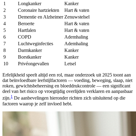
1
Longkanker
Kanker
2
Coronaire hartziekten
Hart & vaten
3
Dementie en Alzheimer
Zenuwstelsel
4
Beroerte
Hart & vaten
5
Hartfalen
Hart & vaten
6
COPD
Ademhaling
7
Luchtweginfecties
Ademhaling
8
Darmkanker
Kanker
9
Borstkanker
Kanker
10
Privéongevallen
Letsel
Erfelijkheid speelt altijd een rol, maar onderzoek uit 2025 toont aan
dat beïnvloedbare leefstijlfactoren — voeding, beweging, slaap, niet
roken, gewichtsbeheersing en bloeddrukcontrole — een significant
deel van het risico op vroegtijdig overlijden verklaren en aanpasbaar
1
zijn.
De aanbevelingen hieronder richten zich uitsluitend op die
factoren waarop je zelf invloed hebt.