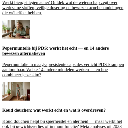
Werkt biergist tegen acne? Ontdek wat de wetenschap zegt over
werkzame stoffen, veilige dosering en bewezen acnebehandelingen
die wél effect hebben.
Pepermuntolie bij PDS: werkt het echt — en 14 andere
bewezen alternatieven
Pepermuntolie in maagsapresistente capsules verlicht PDS-krampen
aantoonbaar. Welke 14 andere middelen werken — en hoe
combineer je ze slim?
Koud douchen: wat werkt echt en wat is overdreven?
Koud douchen helpt bij spierherstel en alertheid — maar werkt het
ook bij gewichtsverlies of immuunfunctie? Meta-analyses uit 2023–