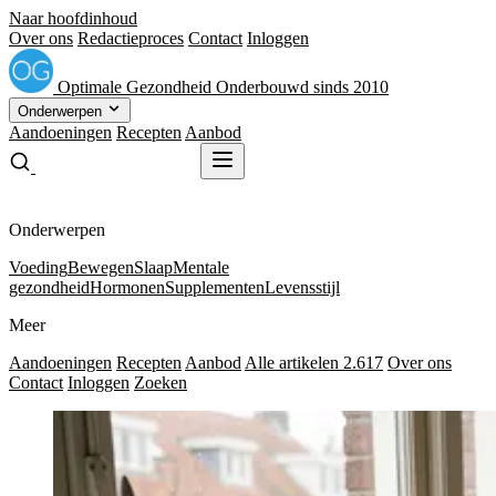
Naar hoofdinhoud
Over ons
Redactieproces
Contact
Inloggen
Optimale
Gezondheid
Onderbouwd sinds 2010
Onderwerpen
Aandoeningen
Recepten
Aanbod
Gratis receptenboek
Gratis receptenboek
Onderwerpen
Voeding
Bewegen
Slaap
Mentale
gezondheid
Hormonen
Supplementen
Levensstijl
Meer
Aandoeningen
Recepten
Aanbod
Alle artikelen
2.617
Over ons
Contact
Inloggen
Zoeken