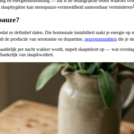
ming en energiehuishouding — dat is de belangrijkste reden waarom vro
en slaaphygiëne kan menopauze-vermoeidheid aantoonbaar verminderen
pauze?
t ze definitief dalen. Die hormonale instabiliteit raakt je energie op 
edt de productie van serotonine en dopamine,
neurotransmitters
die je s
rhaaldelijk per nacht wakker wordt, stapelt slaaptekort op — wat overd
ankelijk van slaapkwaliteit.