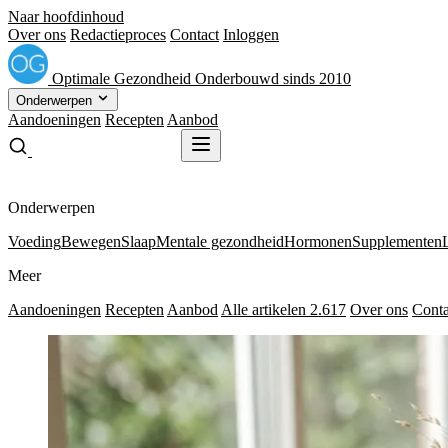
Naar hoofdinhoud
Over ons
Redactieproces
Contact
Inloggen
Optimale
Gezondheid
Onderbouwd sinds 2010
Onderwerpen
Aandoeningen
Recepten
Aanbod
Gratis receptenboek
Gratis receptenboek
Onderwerpen
Voeding
Bewegen
Slaap
Mentale gezondheid
Hormonen
Supplementen
Meer
Aandoeningen
Recepten
Aanbod
Alle artikelen
2.617
Over ons
Conta