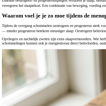
Dalende oestrogeen- en progesteronspiegels verstoren je slaap, stem
verergeren het slaaptekort. Een combinatie van beweging, voeding 
Waarom voel je je zo moe tijdens de meno
Tijdens de overgang schommelen oestrogeen en progesteron sterk voorda
— minder progesteron betekent onrustiger slaap. Oestrogeen beïnvlo
Opvliegers en nachtelijk zweten zijn extra slaapverstoorders. Wie he
schommelingen kunnen ook je energieniveau direct beïnvloeden, onafh