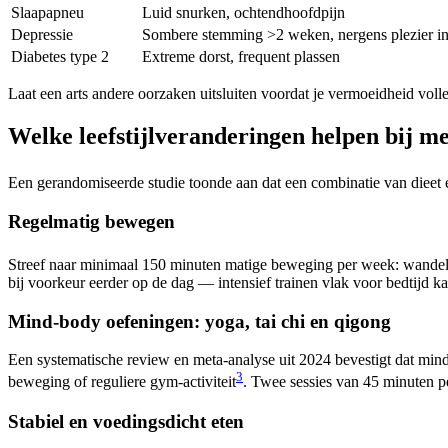
Slaapapneu
Luid snurken, ochtendhoofdpijn
Depressie
Sombere stemming >2 weken, nergens plezier i
Diabetes type 2
Extreme dorst, frequent plassen
Laat een arts andere oorzaken uitsluiten voordat je vermoeidheid voll
Welke leefstijlveranderingen helpen bij 
Een gerandomiseerde studie toonde aan dat een combinatie van diee
Regelmatig bewegen
Streef naar minimaal 150 minuten matige beweging per week: wandelen
bij voorkeur eerder op de dag — intensief trainen vlak voor bedtijd ka
Mind-body oefeningen: yoga, tai chi en qigong
Een systematische review en meta-analyse uit 2024 bevestigt dat mi
3
beweging of reguliere gym-activiteit
. Twee sessies van 45 minuten pe
Stabiel en voedingsdicht eten