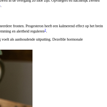
uwen in de overgang zo moe zijn. Opvliegers en nachtelijk zweten
1
.
meerdere fronten. Progesteron heeft een kalmerend effect op het brein
2
temming en alertheid reguleren
.
ag voelt als aanhoudende uitputting. Dezelfde hormonale