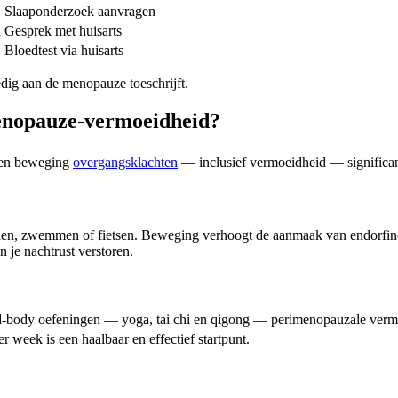
Slaaponderzoek aanvragen
n
Gesprek met huisarts
Bloedtest via huisarts
edig aan de menopauze toeschrijft.
menopauze-vermoeidheid?
t en beweging
overgangsklachten
— inclusief vermoeidheid — significan
, zwemmen of fietsen. Beweging verhoogt de aanmaak van endorfine, ver
n je nachtrust verstoren.
nd-body oefeningen — yoga, tai chi en qigong — perimenopauzale verm
r week is een haalbaar en effectief startpunt.