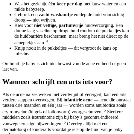
Was het gezichtje
één keer per dag
met lauw water en een
milde babyzeep.
Gebruik een
zacht washandje
en dep de huid voorzichtig
droog — niet wrijven.
Kies voor
niet-vettige, parfumvrije
huidverzorging. Een
dunne laag vaseline op droge huid rondom de pukkeltjes kan
de huidbarrière beschermen, maar breng het niet direct op de
4
acneplekjes aan.
Knijp nooit in de pukkeltjes — dit vergroot de kans op
infectie.
Onthoud: je baby is zich niet bewust van de acne en heeft er geen
last van.
Wanneer schrijft een arts iets voor?
Als de acne na zes weken niet verdwijnt of verergert, kan een arts
verdere stappen overwegen. Bij
infantiele acne
— acne die ontstaat
tussen drie maanden en één jaar — worden soms antibiotica zoals
5
erytromycine (in gel- of lotionvorm) voorgeschreven.
Sterkere
middelen zoals isotretinoïne zijn bij baby’s gecontra-indiceerd
6
vanwege ernstige bijwerkingen.
Overleg altijd met een
dermatoloog of kinderarts voordat je iets op de huid van je baby