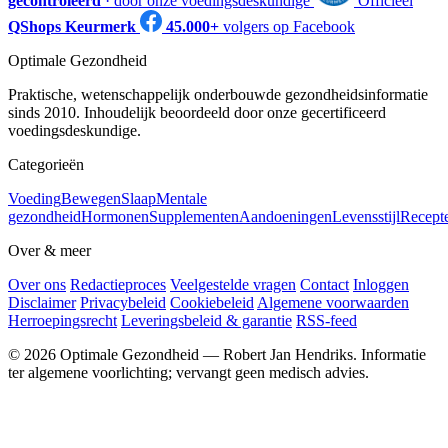
gecontroleerd
· door onze voedingsdeskundige
Officieel
QShops Keurmerk
45.000+
volgers op Facebook
Optimale Gezondheid
Praktische, wetenschappelijk onderbouwde gezondheidsinformatie
sinds 2010. Inhoudelijk beoordeeld door onze gecertificeerd
voedingsdeskundige.
Categorieën
Voeding
Bewegen
Slaap
Mentale
gezondheid
Hormonen
Supplementen
Aandoeningen
Levensstijl
Recept
Over & meer
Over ons
Redactieproces
Veelgestelde vragen
Contact
Inloggen
Disclaimer
Privacybeleid
Cookiebeleid
Algemene voorwaarden
Herroepingsrecht
Leveringsbeleid & garantie
RSS-feed
© 2026 Optimale Gezondheid — Robert Jan Hendriks. Informatie
ter algemene voorlichting; vervangt geen medisch advies.