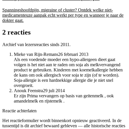
Spanningshoofdpijn, migraine of cluster? Ontdek welke niet-
medicamenteuze aanpak echt werkt per type en wanneer je naar de
dokter gaat.
2 reacties
Archief van lezersreacties sinds 2011.
Mieke van Rijn-Remans
26 februari 2013
Als een voedende moeder een hypo-allergeen dieet gaat
volgen is het niet aan te raden om soja als melkvervangend
product te gebruiken. Kinderen met koemelkallergie hebben
de kans om ook allergisch voor soja te zijn (of te worden).
Soja-allergie is een hardnekkige allergie die je niet snel
overgroeit.
Anouk Feenstra
29 juli 2014
Er zijn Prima vervangers op basis van geitenmelk , ook
amandelmelk en rijstemelk .
Reactie achterlaten
Het reactieformulier wordt binnenkort opnieuw geactiveerd. In de
tussentijd is dit archief bewaard gebleven — alle historische reacties