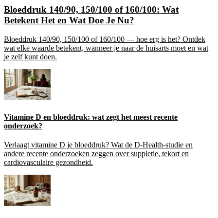
Bloeddruk 140/90, 150/100 of 160/100: Wat
Betekent Het en Wat Doe Je Nu?
Bloeddruk 140/90, 150/100 of 160/100 — hoe erg is het? Ontdek
wat elke waarde betekent, wanneer je naar de huisarts moet en wat
je zelf kunt doen.
Vitamine D en bloeddruk: wat zegt het meest recente
onderzoek?
Verlaagt vitamine D je bloeddruk? Wat de D-Health-studie en
andere recente onderzoeken zeggen over suppletie, tekort en
cardiovasculaire gezondheid.