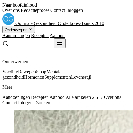
Naar hoofdinhoud
Over ons
Redactieproces
Contact
Inloggen
Optimale
Gezondheid
Onderbouwd sinds 2010
Onderwerpen
Aandoeningen
Recepten
Aanbod
Gratis receptenboek
Gratis receptenboek
Onderwerpen
Voeding
Bewegen
Slaap
Mentale
gezondheid
Hormonen
Supplementen
Levensstijl
Meer
Aandoeningen
Recepten
Aanbod
Alle artikelen
2.617
Over ons
Contact
Inloggen
Zoeken