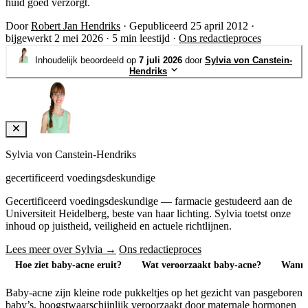
huid goed verzorgt.
Door
Robert Jan Hendriks
·
Gepubliceerd 25 april 2012
·
bijgewerkt 2 mei 2026
·
5 min leestijd
·
Ons redactieproces
Inhoudelijk beoordeeld op
7 juli 2026
door
Sylvia von Canstein-
Hendriks
Sylvia von Canstein-Hendriks
gecertificeerd voedingsdeskundige
Gecertificeerd voedingsdeskundige — farmacie gestudeerd aan de
Universiteit Heidelberg, beste van haar lichting. Sylvia toetst onze
inhoud op juistheid, veiligheid en actuele richtlijnen.
Lees meer over Sylvia →
Ons redactieproces
Hoe ziet baby-acne eruit?
Wat veroorzaakt baby-acne?
Wannee
Baby-acne zijn kleine rode pukkeltjes op het gezicht van pasgeboren
baby’s, hoogstwaarschijnlijk veroorzaakt door maternale hormonen