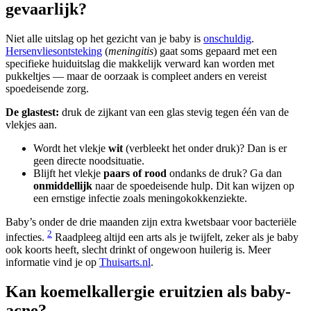
gevaarlijk?
Niet alle uitslag op het gezicht van je baby is
onschuldig
.
Hersenvliesontsteking
(
meningitis
) gaat soms gepaard met een
specifieke huiduitslag die makkelijk verward kan worden met
pukkeltjes — maar de oorzaak is compleet anders en vereist
spoedeisende zorg.
De glastest:
druk de zijkant van een glas stevig tegen één van de
vlekjes aan.
Wordt het vlekje
wit
(verbleekt het onder druk)? Dan is er
geen directe noodsituatie.
Blijft het vlekje
paars of rood
ondanks de druk? Ga dan
onmiddellijk
naar de spoedeisende hulp. Dit kan wijzen op
een ernstige infectie zoals meningokokkenziekte.
Baby’s onder de drie maanden zijn extra kwetsbaar voor bacteriële
2
infecties.
Raadpleeg altijd een arts als je twijfelt, zeker als je baby
ook koorts heeft, slecht drinkt of ongewoon huilerig is. Meer
informatie vind je op
Thuisarts.nl
.
Kan koemelkallergie eruitzien als baby-
acne?