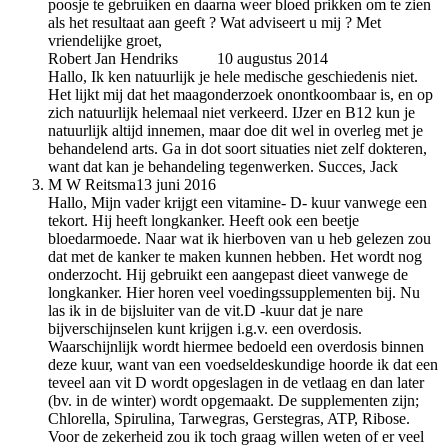
poosje te gebruiken en daarna weer bloed prikken om te zien
als het resultaat aan geeft ? Wat adviseert u mij ? Met
vriendelijke groet,
Robert Jan Hendriks
auteur
10 augustus 2014
Hallo, Ik ken natuurlijk je hele medische geschiedenis niet.
Het lijkt mij dat het maagonderzoek onontkoombaar is, en op
zich natuurlijk helemaal niet verkeerd. IJzer en B12 kun je
natuurlijk altijd innemen, maar doe dit wel in overleg met je
behandelend arts. Ga in dot soort situaties niet zelf dokteren,
want dat kan je behandeling tegenwerken. Succes, Jack
M W Reitsma
13 juni 2016
Hallo, Mijn vader krijgt een vitamine- D- kuur vanwege een
tekort. Hij heeft longkanker. Heeft ook een beetje
bloedarmoede. Naar wat ik hierboven van u heb gelezen zou
dat met de kanker te maken kunnen hebben. Het wordt nog
onderzocht. Hij gebruikt een aangepast dieet vanwege de
longkanker. Hier horen veel voedingssupplementen bij. Nu
las ik in de bijsluiter van de vit.D -kuur dat je nare
bijverschijnselen kunt krijgen i.g.v. een overdosis.
Waarschijnlijk wordt hiermee bedoeld een overdosis binnen
deze kuur, want van een voedseldeskundige hoorde ik dat een
teveel aan vit D wordt opgeslagen in de vetlaag en dan later
(bv. in de winter) wordt opgemaakt. De supplementen zijn;
Chlorella, Spirulina, Tarwegras, Gerstegras, ATP, Ribose.
Voor de zekerheid zou ik toch graag willen weten of er veel