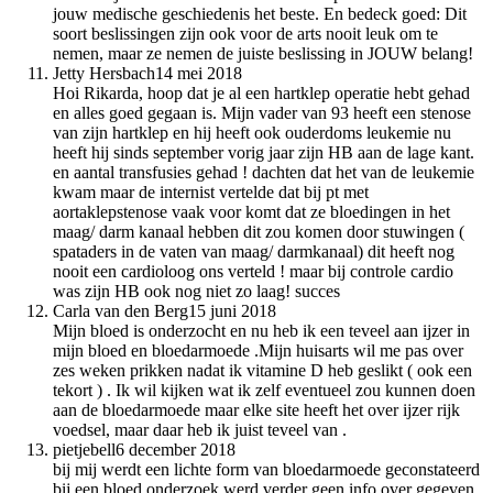
jouw medische geschiedenis het beste. En bedeck goed: Dit
soort beslissingen zijn ook voor de arts nooit leuk om te
nemen, maar ze nemen de juiste beslissing in JOUW belang!
Jetty Hersbach
14 mei 2018
Hoi Rikarda, hoop dat je al een hartklep operatie hebt gehad
en alles goed gegaan is. Mijn vader van 93 heeft een stenose
van zijn hartklep en hij heeft ook ouderdoms leukemie nu
heeft hij sinds september vorig jaar zijn HB aan de lage kant.
en aantal transfusies gehad ! dachten dat het van de leukemie
kwam maar de internist vertelde dat bij pt met
aortaklepstenose vaak voor komt dat ze bloedingen in het
maag/ darm kanaal hebben dit zou komen door stuwingen (
spataders in de vaten van maag/ darmkanaal) dit heeft nog
nooit een cardioloog ons verteld ! maar bij controle cardio
was zijn HB ook nog niet zo laag! succes
Carla van den Berg
15 juni 2018
Mijn bloed is onderzocht en nu heb ik een teveel aan ijzer in
mijn bloed en bloedarmoede .Mijn huisarts wil me pas over
zes weken prikken nadat ik vitamine D heb geslikt ( ook een
tekort ) . Ik wil kijken wat ik zelf eventueel zou kunnen doen
aan de bloedarmoede maar elke site heeft het over ijzer rijk
voedsel, maar daar heb ik juist teveel van .
pietjebell
6 december 2018
bij mij werdt een lichte form van bloedarmoede geconstateerd
bij een bloed onderzoek werd verder geen info over gegeven