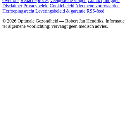
Over ons
Redactieproces
Veelgestelde vragen
Contact
Inloggen
Disclaimer
Privacybeleid
Cookiebeleid
Algemene voorwaarden
Herroepingsrecht
Leveringsbeleid & garantie
RSS-feed
© 2026 Optimale Gezondheid — Robert Jan Hendriks. Informatie
ter algemene voorlichting; vervangt geen medisch advies.