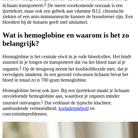
1
lichaam transporteert.
De meest voorkomende oorzaak is een
ijzertekort, maar ook een gebrek aan vitamine B12, chronische
ziekten of een auto-immuunreactie kunnen de boosdoener zijn. Een
bloedtest bij de huisarts geeft snel uitsluitsel.
Wat is hemoglobine en waarom is het zo
belangrijk?
Hemoglobine is het centrale eiwit in je rode bloedcellen. Het bindt
zuurstof in je longen en transporteert dat via het bloed naar al je
1
organen.
Op de terugweg neemt het koolstofdioxide mee, dat je
vervolgens uitademt. In een gezond volwassen lichaam bevat het
bloed in totaal zo’n 700 gram hemoglobine.
Hemoglobine bevat ook ijzer. Bij een ijzertekort maakt je lichaam
onvoldoende hemoglobine aan, waardoor je organen minder
1
zuurstof ontvangen.
Dat verklaart de typische klachten:
aanhoudende vermoeidheid,
kortademigheid
en
concentratieproblemen.