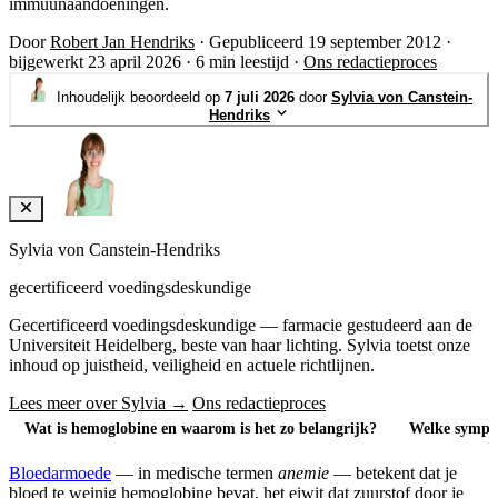
immuunaandoeningen.
Door
Robert Jan Hendriks
·
Gepubliceerd 19 september 2012
·
bijgewerkt 23 april 2026
·
6 min leestijd
·
Ons redactieproces
Inhoudelijk beoordeeld op
7 juli 2026
door
Sylvia von Canstein-
Hendriks
Sylvia von Canstein-Hendriks
gecertificeerd voedingsdeskundige
Gecertificeerd voedingsdeskundige — farmacie gestudeerd aan de
Universiteit Heidelberg, beste van haar lichting. Sylvia toetst onze
inhoud op juistheid, veiligheid en actuele richtlijnen.
Lees meer over Sylvia →
Ons redactieproces
Wat is hemoglobine en waarom is het zo belangrijk?
Welke sympt
Bloedarmoede
— in medische termen
anemie
— betekent dat je
bloed te weinig hemoglobine bevat, het eiwit dat zuurstof door je