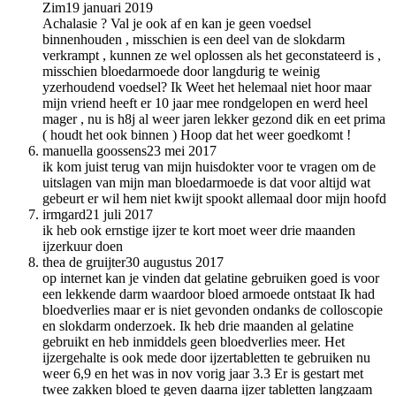
Zim
19 januari 2019
Achalasie ? Val je ook af en kan je geen voedsel
binnenhouden , misschien is een deel van de slokdarm
verkrampt , kunnen ze wel oplossen als het geconstateerd is ,
misschien bloedarmoede door langdurig te weinig
yzerhoudend voedsel? Ik Weet het helemaal niet hoor maar
mijn vriend heeft er 10 jaar mee rondgelopen en werd heel
mager , nu is h8j al weer jaren lekker gezond dik en eet prima
( houdt het ook binnen ) Hoop dat het weer goedkomt !
manuella goossens
23 mei 2017
ik kom juist terug van mijn huisdokter voor te vragen om de
uitslagen van mijn man bloedarmoede is dat voor altijd wat
gebeurt er wil hem niet kwijt spookt allemaal door mijn hoofd
irmgard
21 juli 2017
ik heb ook ernstige ijzer te kort moet weer drie maanden
ijzerkuur doen
thea de gruijter
30 augustus 2017
op internet kan je vinden dat gelatine gebruiken goed is voor
een lekkende darm waardoor bloed armoede ontstaat Ik had
bloedverlies maar er is niet gevonden ondanks de colloscopie
en slokdarm onderzoek. Ik heb drie maanden al gelatine
gebruikt en heb inmiddels geen bloedverlies meer. Het
ijzergehalte is ook mede door ijzertabletten te gebruiken nu
weer 6,9 en het was in nov vorig jaar 3.3 Er is gestart met
twee zakken bloed te geven daarna ijzer tabletten langzaam