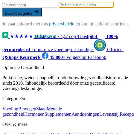
Download gratis
Je gaat akkoord met ons
privacybeleid
en kunt je altijd uitschrijven.
★★★★★
★★★★★
Uitstekend
·
4,5
/5 op
Trustpilot
100%
gecontroleerd
· door onze voedingsdeskundige
Officieel
QShops Keurmerk
45.000+
volgers op Facebook
Optimale Gezondheid
Praktische, wetenschappelijk onderbouwde gezondheidsinformatie
sinds 2010. Inhoudelijk beoordeeld door onze gecertificeerd
voedingsdeskundige.
Categorieën
Voeding
Bewegen
Slaap
Mentale
gezondheid
Hormonen
Supplementen
Aandoeningen
Levensstijl
Recept
Over & meer