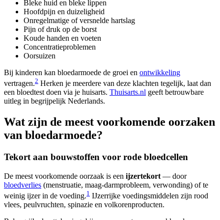
Bleke huid en bleke lippen
Hoofdpijn en duizeligheid
Onregelmatige of versnelde hartslag
Pijn of druk op de borst
Koude handen en voeten
Concentratieproblemen
Oorsuizen
Bij kinderen kan bloedarmoede de groei en
ontwikkeling
2
vertragen.
Herken je meerdere van deze klachten tegelijk, laat dan
een bloedtest doen via je huisarts.
Thuisarts.nl
geeft betrouwbare
uitleg in begrijpelijk Nederlands.
Wat zijn de meest voorkomende oorzaken
van bloedarmoede?
Tekort aan bouwstoffen voor rode bloedcellen
De meest voorkomende oorzaak is een
ijzertekort
— door
bloedverlies
(menstruatie, maag-darmprobleem, verwonding) of te
1
weinig ijzer in de voeding.
IJzerrijke voedingsmiddelen zijn rood
vlees, peulvruchten, spinazie en volkorenproducten.