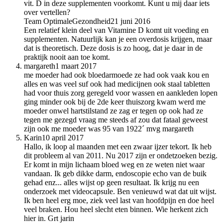
vit. D in deze supplementen voorkomt. Kunt u mij daar iets
over vertellen?
Team OptimaleGezondheid
21 juni 2016
Een relatief klein deel van Vitamine D komt uit voeding en
supplementen. Natuurlijk kan je een overdosis krijgen, maar
dat is theoretisch. Deze dosis is zo hoog, dat je daar in de
praktijk nooit aan toe komt.
margareth
1 maart 2017
me moeder had ook bloedarmoede ze had ook vaak kou en
alles en was veel suf ook had medicijnen ook staal tabletten
had voor thuis zorg geregeld voor wassen en aankleden lopen
ging minder ook bij de 2de keer thuiszorg kwam werd me
moeder onwel hartstilstand ze zag er tegen op ook had ze
tegen me gezegd vraag me steeds af zou dat fataal geweest
zijn ook me moeder was 95 van 1922´ mvg margareth
Karin
10 april 2017
Hallo, ik loop al maanden met een zwaar ijzer tekort. Ik heb
dit probleem al van 2011. Nu 2017 zijn er ondetzoeken bezig.
Er komt in mijn lichaam bloed weg en ze weten niet waar
vandaan. Ik geb dikke darm, endoscopie echo van de buik
gehad enz... alles wijst op geen resultaat. Ik krijg nu een
onderzoek met videocapsule. Ben venieuwd wat dat uit wijst.
Ik ben heel erg moe, ziek veel last van hoofdpijn en doe heel
veel braken. Hou heel slecht eten binnen. Wie herkent zich
hier in. Grt jarin