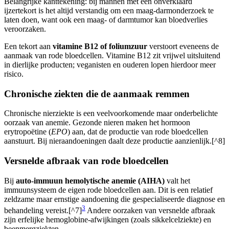
Belangrijke kanttekening: bij mannen met een onverklaard
ijzertekort is het altijd verstandig om een maag-darmonderzoek te
laten doen, want ook een maag- of darmtumor kan bloedverlies
veroorzaken.
Een tekort aan
vitamine B12 of foliumzuur
verstoort eveneens de
aanmaak van rode bloedcellen. Vitamine B12 zit vrijwel uitsluitend
in dierlijke producten; veganisten en ouderen lopen hierdoor meer
risico.
Chronische ziekten die de aanmaak remmen
Chronische nierziekte is een veelvoorkomende maar onderbelichte
oorzaak van anemie. Gezonde nieren maken het hormoon
erytropoëtine (
EPO
) aan, dat de productie van rode bloedcellen
aanstuurt. Bij nieraandoeningen daalt deze productie aanzienlijk.[^8]
Versnelde afbraak van rode bloedcellen
Bij
auto-immuun hemolytische anemie (AIHA)
valt het
immuunsysteem de eigen rode bloedcellen aan. Dit is een relatief
zeldzame maar ernstige aandoening die gespecialiseerde diagnose en
3
behandeling vereist.[^7]
Andere oorzaken van versnelde afbraak
zijn erfelijke hemoglobine-afwijkingen (zoals sikkelcelziekte) en
beenmergziekten.