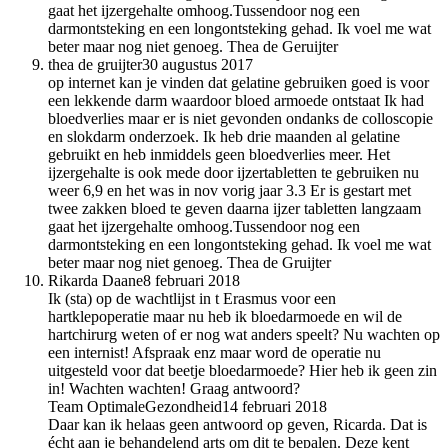
gaat het ijzergehalte omhoog.Tussendoor nog een
darmontsteking en een longontsteking gehad. Ik voel me wat
beter maar nog niet genoeg. Thea de Geruijter
thea de gruijter
30 augustus 2017
op internet kan je vinden dat gelatine gebruiken goed is voor
een lekkende darm waardoor bloed armoede ontstaat Ik had
bloedverlies maar er is niet gevonden ondanks de colloscopie
en slokdarm onderzoek. Ik heb drie maanden al gelatine
gebruikt en heb inmiddels geen bloedverlies meer. Het
ijzergehalte is ook mede door ijzertabletten te gebruiken nu
weer 6,9 en het was in nov vorig jaar 3.3 Er is gestart met
twee zakken bloed te geven daarna ijzer tabletten langzaam
gaat het ijzergehalte omhoog.Tussendoor nog een
darmontsteking en een longontsteking gehad. Ik voel me wat
beter maar nog niet genoeg. Thea de Gruijter
Rikarda Daane
8 februari 2018
Ik (sta) op de wachtlijst in t Erasmus voor een
hartklepoperatie maar nu heb ik bloedarmoede en wil de
hartchirurg weten of er nog wat anders speelt? Nu wachten op
een internist! Afspraak enz maar word de operatie nu
uitgesteld voor dat beetje bloedarmoede? Hier heb ik geen zin
in! Wachten wachten! Graag antwoord?
Team OptimaleGezondheid
14 februari 2018
Daar kan ik helaas geen antwoord op geven, Ricarda. Dat is
écht aan je behandelend arts om dit te bepalen. Deze kent