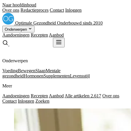
Naar hoofdinhoud
Over ons
Redactieproces
Contact
Inloggen
Optimale
Gezondheid
Onderbouwd sinds 2010
Onderwerpen
Aandoeningen
Recepten
Aanbod
Gratis receptenboek
Gratis receptenboek
Onderwerpen
Voeding
Bewegen
Slaap
Mentale
gezondheid
Hormonen
Supplementen
Levensstijl
Meer
Aandoeningen
Recepten
Aanbod
Alle artikelen
2.617
Over ons
Contact
Inloggen
Zoeken