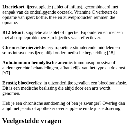
IJzertekort
: ijzersuppletie (tablet of infuus), gecombineerd met
aanpak van de onderliggende oorzaak. Vitamine C verbetert de
opname van ijzer; koffie, thee en zuivelproducten remmen die
opname.
B12-tekort
: suppletie als tablet of injectie. Bij ouderen en mensen
met absorptieproblemen zijn injecties vaak effectiever.
Chronische nierziekte
: erytropoëtine-stimulerende middelen en
soms intraveneus ijzer, altijd onder medische begeleiding.[^8]
Auto-immuun hemolytische anemie
: immunosuppressiva of
andere gerichte behandelingen, afhankelijk van het type en de ernst.
[^7]
Ernstig bloedverlies
: in uitzonderlijke gevallen een bloedtransfusie.
Dit is een medische beslissing die altijd door een arts wordt
genomen.
Heb je een chronische aandoening of ben je zwanger? Overleg dan
altijd met je arts of apotheker over suppletie en de juiste dosering.
Veelgestelde vragen