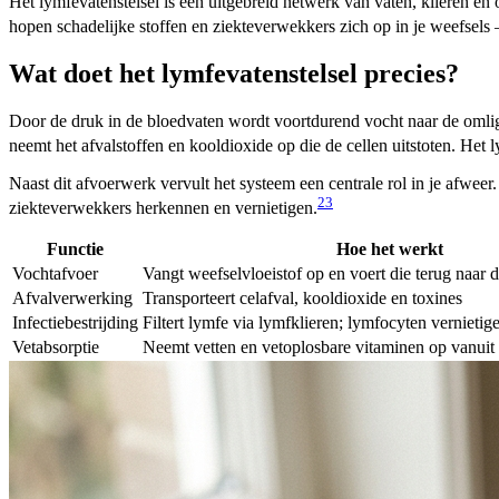
Het lymfevatenstelsel is een uitgebreid netwerk van vaten, klieren en
hopen schadelijke stoffen en ziekteverwekkers zich op in je weefsels
Wat doet het lymfevatenstelsel precies?
Door de druk in de bloedvaten wordt voortdurend vocht naar de omli
neemt het afvalstoffen en kooldioxide op die de cellen uitstoten. Het l
Naast dit afvoerwerk vervult het systeem een centrale rol in je afw
2
3
ziekteverwekkers herkennen en vernietigen.
Functie
Hoe het werkt
Vochtafvoer
Vangt weefselvloeistof op en voert die terug naar 
Afvalverwerking
Transporteert celafval, kooldioxide en toxines
Infectiebestrijding
Filtert lymfe via lymfklieren; lymfocyten vernieti
Vetabsorptie
Neemt vetten en vetoplosbare vitaminen op vanuit