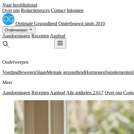
Naar hoofdinhoud
Over ons
Redactieproces
Contact
Inloggen
Optimale
Gezondheid
Onderbouwd sinds 2010
Onderwerpen
Aandoeningen
Recepten
Aanbod
Gratis receptenboek
Gratis receptenboek
Onderwerpen
Voeding
Bewegen
Slaap
Mentale gezondheid
Hormonen
Supplementen
Meer
Aandoeningen
Recepten
Aanbod
Alle artikelen
2.617
Over ons
Conta