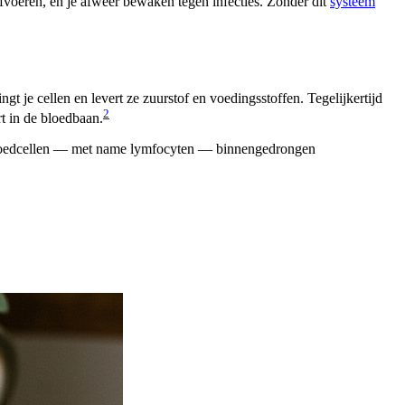
afvoeren, én je afweer bewaken tegen infecties. Zonder dit
systeem
t je cellen en levert ze zuurstof en voedingsstoffen. Tegelijkertijd
2
rt in de bloedbaan.
te bloedcellen — met name lymfocyten — binnengedrongen