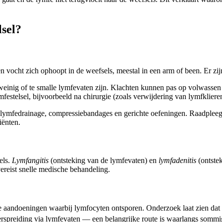
lsel?
 vocht zich ophoopt in de weefsels, meestal in een arm of been. Er zi
weinig of te smalle lymfevaten zijn. Klachten kunnen pas op volwassen 
mfestelsel, bijvoorbeeld na chirurgie (zoals verwijdering van lymfklieren
lymfedrainage, compressiebandages en gerichte oefeningen. Raadpleeg je
iënten.
els.
Lymfangitis
(ontsteking van de lymfevaten) en
lymfadenitis
(ontste
ereist snelle medische behandeling.
doeningen waarbij lymfocyten ontsporen. Onderzoek laat zien dat het 
spreiding via lymfevaten — een belangrijke route is waarlangs sommi