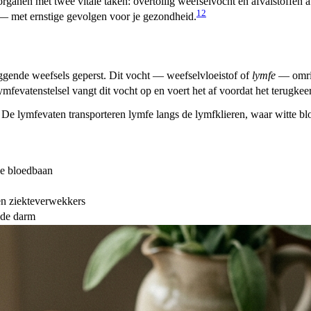
 organen met twee vitale taken: overtollig weefselvocht en afvalstoffen 
1
2
 — met ernstige gevolgen voor je gezondheid.
ggende weefsels geperst. Dit vocht — weefselvloeistof of
lymfe
— omring
ymfevatenstelsel vangt dit vocht op en voert het af voordat het terugkee
eer. De lymfevaten transporteren lymfe langs de lymfklieren, waar wit
de bloedbaan
gen ziekteverwekkers
 de darm