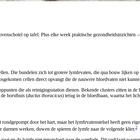
venschotel op tafel. Plus elke week praktische gezondheidsinzichten — 
llen. Die bundelen zich tot grotere lymfevaten, die qua bouw lijken op
losgekomen cellen direct opvangt die de nauwere bloedvaten niet kunn
ppunten die als reinigingsstation dienen. Bekende clusters zitten in de
 de borstbuis (
ductus thoracicus
) terug in de bloedbaan, waarna het lich
 rondgepompt door het hart, maar het lymfevatenstelsel heeft geen eig
2
je darmen werken, duwen de spieren de lymfe naar de volgende klier.
 gaat en de lymfe niet terugvloeit naar de weefsels. Dit verklaart wa