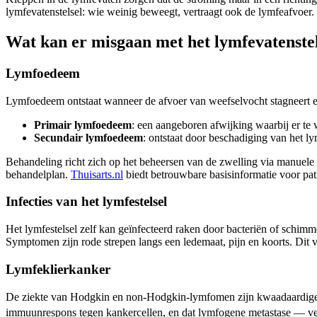
lymfevatenstelsel: wie weinig beweegt, vertraagt ook de lymfeafvoer.
Wat kan er misgaan met het lymfevatenste
Lymfoedeem
Lymfoedeem ontstaat wanneer de afvoer van weefselvocht stagneert en
Primair lymfoedeem
: een aangeboren afwijking waarbij er te 
Secundair lymfoedeem
: ontstaat door beschadiging van het ly
Behandeling richt zich op het beheersen van de zwelling via manuele 
behandelplan.
Thuisarts.nl
biedt betrouwbare basisinformatie voor pat
Infecties van het lymfestelsel
Het lymfestelsel zelf kan geïnfecteerd raken door bacteriën of schimm
Symptomen zijn rode strepen langs een ledemaat, pijn en koorts. Dit v
Lymfeklierkanker
De ziekte van Hodgkin en non-Hodgkin-lymfomen zijn kwaadaardige aan
immuunrespons tegen kankercellen, en dat lymfogene metastase — ver