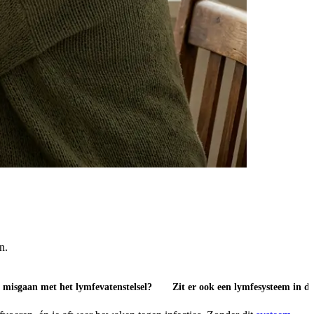
n.
 misgaan met het lymfevatenstelsel?
Zit er ook een lymfesysteem in d