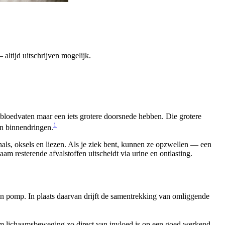
altijd uitschrijven mogelijk.
 bloedvaten maar een iets grotere doorsnede hebben. Die grotere
1
en binnendringen.
 hals, oksels en liezen. Als je ziek bent, kunnen ze opzwellen — een
aam resterende afvalstoffen uitscheidt via urine en ontlasting.
en pomp. In plaats daarvan drijft de samentrekking van omliggende
arom lichaamsbeweging zo direct van invloed is op een goed werkend