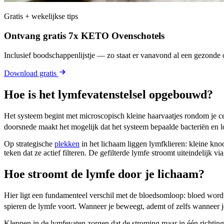
Gratis + wekelijkse tips
Ontvang gratis 7x KETO Ovenschotels
Inclusief boodschappenlijstje — zo staat er vanavond al een gezonde o
Download gratis
Hoe is het lymfevatenstelsel opgebouwd?
Het systeem begint met microscopisch kleine haarvaatjes rondom je ce
doorsnede maakt het mogelijk dat het systeem bepaalde bacteriën en 
Op strategische
plekken
in het lichaam liggen lymfklieren: kleine knoo
teken dat ze actief filteren. De gefilterde lymfe stroomt uiteindelijk via
Hoe stroomt de lymfe door je lichaam?
Hier ligt een fundamenteel verschil met de bloedsomloop: bloed wordt
spieren de lymfe voort. Wanneer je beweegt, ademt of zelfs wanneer 
Kleppen in de lymfevaten zorgen dat de stroming maar in één richting