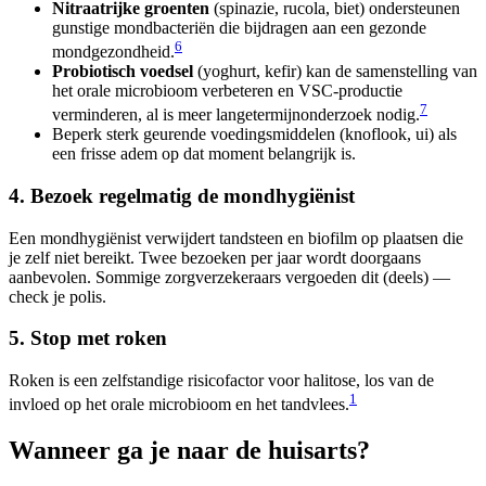
Nitraatrijke groenten
(spinazie, rucola, biet) ondersteunen
gunstige mondbacteriën die bijdragen aan een gezonde
6
mondgezondheid.
Probiotisch voedsel
(yoghurt, kefir) kan de samenstelling van
het orale microbioom verbeteren en VSC-productie
7
verminderen, al is meer langetermijnonderzoek nodig.
Beperk sterk geurende voedingsmiddelen (knoflook, ui) als
een frisse adem op dat moment belangrijk is.
4. Bezoek regelmatig de mondhygiënist
Een mondhygiënist verwijdert tandsteen en biofilm op plaatsen die
je zelf niet bereikt. Twee bezoeken per jaar wordt doorgaans
aanbevolen. Sommige zorgverzekeraars vergoeden dit (deels) —
check je polis.
5. Stop met roken
Roken is een zelfstandige risicofactor voor halitose, los van de
1
invloed op het orale microbioom en het tandvlees.
Wanneer ga je naar de huisarts?