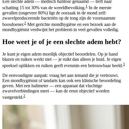
Een slechte adem — medisch
halitose
genaamd — treft naar
1
schatting 15 tot 30% van de wereldbevolking.
In de meeste
gevallen (ongeveer 80%) ligt de oorzaak in de mond zelf:
zwavelproducerende bacteriën op de tong zijn de voornaamste
2
boosdoener.
Met gerichte mondhygiëne en een bezoek aan de
mondhygiënist verdwijnt het probleem in veel gevallen volledig.
Hoe weet je of je een slechte adem hebt?
Je kunt je eigen adem moeilijk objectief beoordelen. Op je hand
blazen en ruiken werkt niet — je ruikt dan alleen je huid. Je eigen
3
speeksel oplikken en ruiken geeft evenmin een betrouwbaar beeld.
De eenvoudigste aanpak: vraag het aan iemand die je vertrouwt.
Een mondhygiënist of tandarts kan ook een klinische beoordeling
geven. Met een halimeter — een apparaat dat vluchtige
zwavelverbindingen meet — kan de ernst objectief worden
2
vastgesteld.