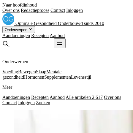
Naar hoofdinhoud
Over ons
Redactieproces
Contact
Inloggen
Optimale
Gezondheid
Onderbouwd sinds 2010
Onderwerpen
Aandoeningen
Recepten
Aanbod
Gratis receptenboek
Gratis receptenboek
Onderwerpen
Voeding
Bewegen
Slaap
Mentale
gezondheid
Hormonen
Supplementen
Levensstijl
Meer
Aandoeningen
Recepten
Aanbod
Alle artikelen
2.617
Over ons
Contact
Inloggen
Zoeken