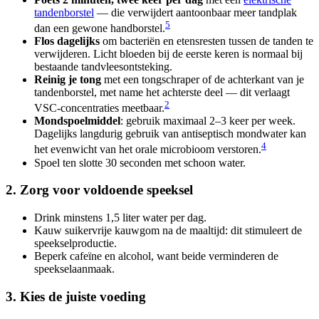
tandenborstel
— die verwijdert aantoonbaar meer tandplak
5
dan een gewone handborstel.
Flos dagelijks
om bacteriën en etensresten tussen de tanden te
verwijderen. Licht bloeden bij de eerste keren is normaal bij
bestaande tandvleesontsteking.
Reinig je tong
met een tongschraper of de achterkant van je
tandenborstel, met name het achterste deel — dit verlaagt
2
VSC-concentraties meetbaar.
Mondspoelmiddel
: gebruik maximaal 2–3 keer per week.
Dagelijks langdurig gebruik van antiseptisch mondwater kan
4
het evenwicht van het orale microbioom verstoren.
Spoel ten slotte 30 seconden met schoon water.
2. Zorg voor voldoende speeksel
Drink minstens 1,5 liter water per dag.
Kauw suikervrije kauwgom na de maaltijd: dit stimuleert de
speekselproductie.
Beperk cafeïne en alcohol, want beide verminderen de
speekselaanmaak.
3. Kies de juiste voeding