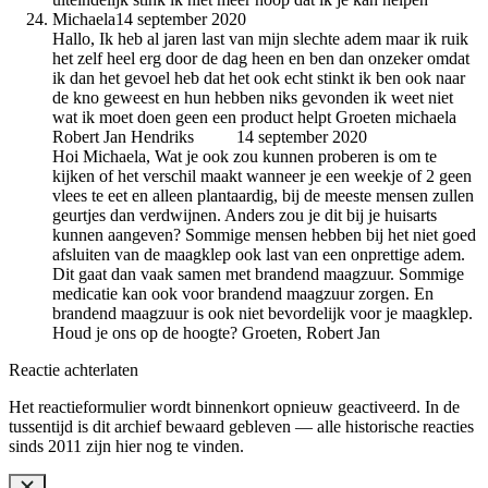
Michaela
14 september 2020
Hallo, Ik heb al jaren last van mijn slechte adem maar ik ruik
het zelf heel erg door de dag heen en ben dan onzeker omdat
ik dan het gevoel heb dat het ook echt stinkt ik ben ook naar
de kno geweest en hun hebben niks gevonden ik weet niet
wat ik moet doen geen een product helpt Groeten michaela
Robert Jan Hendriks
auteur
14 september 2020
Hoi Michaela, Wat je ook zou kunnen proberen is om te
kijken of het verschil maakt wanneer je een weekje of 2 geen
vlees te eet en alleen plantaardig, bij de meeste mensen zullen
geurtjes dan verdwijnen. Anders zou je dit bij je huisarts
kunnen aangeven? Sommige mensen hebben bij het niet goed
afsluiten van de maagklep ook last van een onprettige adem.
Dit gaat dan vaak samen met brandend maagzuur. Sommige
medicatie kan ook voor brandend maagzuur zorgen. En
brandend maagzuur is ook niet bevordelijk voor je maagklep.
Houd je ons op de hoogte? Groeten, Robert Jan
Reactie achterlaten
Het reactieformulier wordt binnenkort opnieuw geactiveerd. In de
tussentijd is dit archief bewaard gebleven — alle historische reacties
sinds 2011 zijn hier nog te vinden.