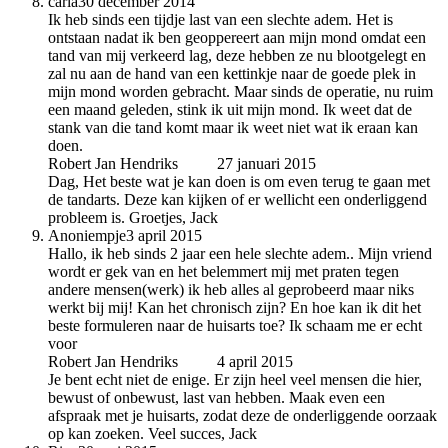
carla
30 december 2014
Ik heb sinds een tijdje last van een slechte adem. Het is
ontstaan nadat ik ben geoppereert aan mijn mond omdat een
tand van mij verkeerd lag, deze hebben ze nu blootgelegt en
zal nu aan de hand van een kettinkje naar de goede plek in
mijn mond worden gebracht. Maar sinds de operatie, nu ruim
een maand geleden, stink ik uit mijn mond. Ik weet dat de
stank van die tand komt maar ik weet niet wat ik eraan kan
doen.
Robert Jan Hendriks
auteur
27 januari 2015
Dag, Het beste wat je kan doen is om even terug te gaan met
de tandarts. Deze kan kijken of er wellicht een onderliggend
probleem is. Groetjes, Jack
Anoniempje
3 april 2015
Hallo, ik heb sinds 2 jaar een hele slechte adem.. Mijn vriend
wordt er gek van en het belemmert mij met praten tegen
andere mensen(werk) ik heb alles al geprobeerd maar niks
werkt bij mij! Kan het chronisch zijn? En hoe kan ik dit het
beste formuleren naar de huisarts toe? Ik schaam me er echt
voor
Robert Jan Hendriks
auteur
4 april 2015
Je bent echt niet de enige. Er zijn heel veel mensen die hier,
bewust of onbewust, last van hebben. Maak even een
afspraak met je huisarts, zodat deze de onderliggende oorzaak
op kan zoeken. Veel succes, Jack