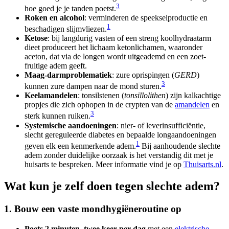
3
hoe goed je je tanden poetst.
Roken en alcohol
: verminderen de speekselproductie en
1
beschadigen slijmvliezen.
Ketose
: bij langdurig vasten of een streng koolhydraatarm
dieet produceert het lichaam ketonlichamen, waaronder
aceton, dat via de longen wordt uitgeademd en een zoet-
fruitige adem geeft.
Maag-darmproblematiek
: zure oprispingen (
GERD
)
3
kunnen zure dampen naar de mond sturen.
Keelamandelen
: tonsilstenen (
tonsillolithen
) zijn kalkachtige
propjes die zich ophopen in de crypten van de
amandelen
en
3
sterk kunnen ruiken.
Systemische aandoeningen
: nier- of leverinsufficiëntie,
slecht gereguleerde diabetes en bepaalde longaandoeningen
1
geven elk een kenmerkende adem.
Bij aanhoudende slechte
adem zonder duidelijke oorzaak is het verstandig dit met je
huisarts te bespreken. Meer informatie vind je op
Thuisarts.nl
.
Wat kun je zelf doen tegen slechte adem?
1. Bouw een vaste mondhygiëneroutine op
Poets 2 minuten, twee keer per dag
met een
elektrische