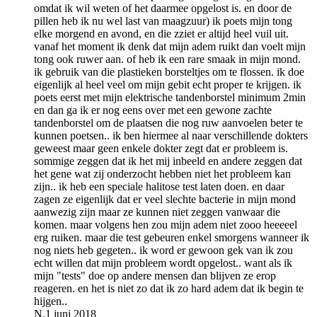
omdat ik wil weten of het daarmee opgelost is. en door de
pillen heb ik nu wel last van maagzuur) ik poets mijn tong
elke morgend en avond, en die zziet er altijd heel vuil uit.
vanaf het moment ik denk dat mijn adem ruikt dan voelt mijn
tong ook ruwer aan. of heb ik een rare smaak in mijn mond.
ik gebruik van die plastieken borsteltjes om te flossen. ik doe
eigenlijk al heel veel om mijn gebit echt proper te krijgen. ik
poets eerst met mijn elektrische tandenborstel minimum 2min
en dan ga ik er nog eens over met een gewone zachte
tandenborstel om de plaatsen die nog ruw aanvoelen beter te
kunnen poetsen.. ik ben hiermee al naar verschillende dokters
geweest maar geen enkele dokter zegt dat er probleem is.
sommige zeggen dat ik het mij inbeeld en andere zeggen dat
het gene wat zij onderzocht hebben niet het probleem kan
zijn.. ik heb een speciale halitose test laten doen. en daar
zagen ze eigenlijk dat er veel slechte bacterie in mijn mond
aanwezig zijn maar ze kunnen niet zeggen vanwaar die
komen. maar volgens hen zou mijn adem niet zooo heeeeel
erg ruiken. maar die test gebeuren enkel smorgens wanneer ik
nog niets heb gegeten.. ik word er gewoon gek van ik zou
echt willen dat mijn probleem wordt opgelost.. want als ik
mijn "tests" doe op andere mensen dan blijven ze erop
reageren. en het is niet zo dat ik zo hard adem dat ik begin te
hijgen..
N.
1 juni 2018