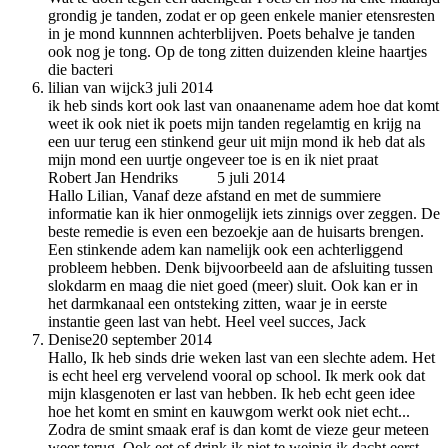
grondig je tanden, zodat er op geen enkele manier etensresten
in je mond kunnnen achterblijven. Poets behalve je tanden
ook nog je tong. Op de tong zitten duizenden kleine haartjes
die bacteri
lilian van wijck
3 juli 2014
ik heb sinds kort ook last van onaanename adem hoe dat komt
weet ik ook niet ik poets mijn tanden regelamtig en krijg na
een uur terug een stinkend geur uit mijn mond ik heb dat als
mijn mond een uurtje ongeveer toe is en ik niet praat
Robert Jan Hendriks
auteur
5 juli 2014
Hallo Lilian, Vanaf deze afstand en met de summiere
informatie kan ik hier onmogelijk iets zinnigs over zeggen. De
beste remedie is even een bezoekje aan de huisarts brengen.
Een stinkende adem kan namelijk ook een achterliggend
probleem hebben. Denk bijvoorbeeld aan de afsluiting tussen
slokdarm en maag die niet goed (meer) sluit. Ook kan er in
het darmkanaal een ontsteking zitten, waar je in eerste
instantie geen last van hebt. Heel veel succes, Jack
Denise
20 september 2014
Hallo, Ik heb sinds drie weken last van een slechte adem. Het
is echt heel erg vervelend vooral op school. Ik merk ook dat
mijn klasgenoten er last van hebben. Ik heb echt geen idee
hoe het komt en smint en kauwgom werkt ook niet echt...
Zodra de smint smaak eraf is dan komt de vieze geur meteen
weer terug. Ook eet of drink ik niet te weinig ik dacht eerst