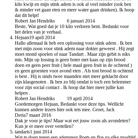
kilo kwijt en mijn stink adem is ook al veel minder (ook ben
ik minder vet gaan eten en meer water gaan drinken). Ik hoop
dat dit helpt!
Robert Jan Hendriks
auteur
6 januari 2014
Beste, Wat goed dat je 10 kilo verloren bent. Bedankt voor
het delen van je verhaal.
Hejuan
19 april 2014
Hallo allemaal ik heb een oplossing voor stink adem . Ik ben
met mijn zoon voor stink adem naar dokter geweest . Hij zegt
moet mond spoelen of naar Tandart . Maar zijn gebit is niks
mis. Mijn op lossing is geen boter met kaas op zijn brood
doen en geen peer fruit ( hele maal geen fruit in de ochtend )
en geen groenten voor avond eten . Als tost brood in ochtend
is best . Hij is sinds twee maanden niet meer geklacht door
zijn klasgenoten . Ik ben zo blij omdat is toch een belemmer
voor zijn social contact . Ik hoop dat hier meer jullie kan
helpen .
Robert Jan Hendriks
auteur
19 april 2014
Goedemorgen Hejuan, Bedankt voor deze tips. Wellicht
kunnen andere lezers hier ook iets mee. Groet, Jack
Deria
7 maart 2016
Dak je voor je tips! Maar wat eet jouw zoon als avondeten?
Kun je er meer over vertellen?
tandarts
1 juni 2014
Wat te doen tegen een ademgeur Poets en flos na elke maaltijd