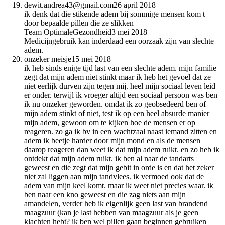
dewit.andrea43@gmail.com
26 april 2018
ik denk dat die stikende adem bij sommige mensen kom t
door bepaalde pillen die ze slikken
Team OptimaleGezondheid
3 mei 2018
Medicijngebruik kan inderdaad een oorzaak zijn van slechte
adem.
onzeker meisje
15 mei 2018
ik heb sinds enige tijd last van een slechte adem. mijn familie
zegt dat mijn adem niet stinkt maar ik heb het gevoel dat ze
niet eerlijk durven zijn tegen mij. heel mijn sociaal leven leid
er onder. terwijl ik vroeger altijd een sociaal persoon was ben
ik nu onzeker geworden. omdat ik zo geobsedeerd ben of
mijn adem stinkt of niet, test ik op een heel absurde manier
mijn adem, gewoon om te kijken hoe de mensen er op
reageren. zo ga ik bv in een wachtzaal naast iemand zitten en
adem ik beetje harder door mijn mond en als de mensen
daarop reageren dan weet ik dat mijn adem ruikt. en zo heb ik
ontdekt dat mijn adem ruikt. ik ben al naar de tandarts
geweest en die zegt dat mijn gebit in orde is en dat het zeker
niet zal liggen aan mijn tandvlees. ik vermoed ook dat de
adem van mijn keel komt. maar ik weet niet precies waar. ik
ben naar een kno geweest en die zag niets aan mijn
amandelen, verder heb ik eigenlijk geen last van brandend
maagzuur (kan je last hebben van maagzuur als je geen
klachten hebt? ik ben wel pillen gaan beginnen gebruiken