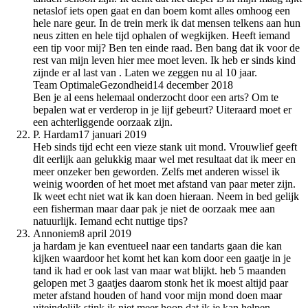
netaslof iets open gaat en dan boem komt alles omhoog een
hele nare geur. In de trein merk ik dat mensen telkens aan hun
neus zitten en hele tijd ophalen of wegkijken. Heeft iemand
een tip voor mij? Ben ten einde raad. Ben bang dat ik voor de
rest van mijn leven hier mee moet leven. Ik heb er sinds kind
zijnde er al last van . Laten we zeggen nu al 10 jaar.
Team OptimaleGezondheid
14 december 2018
Ben je al eens helemaal onderzocht door een arts? Om te
bepalen wat er verderop in je lijf gebeurt? Uiteraard moet er
een achterliggende oorzaak zijn.
P. Hardam
17 januari 2019
Heb sinds tijd echt een vieze stank uit mond. Vrouwlief geeft
dit eerlijk aan gelukkig maar wel met resultaat dat ik meer en
meer onzeker ben geworden. Zelfs met anderen wissel ik
weinig woorden of het moet met afstand van paar meter zijn.
Ik weet echt niet wat ik kan doen hieraan. Neem in bed gelijk
een fisherman maar daar pak je niet de oorzaak mee aan
natuurlijk. Iemand echt nuttige tips?
Annoniem
8 april 2019
ja hardam je kan eventueel naar een tandarts gaan die kan
kijken waardoor het komt het kan kom door een gaatje in je
tand ik had er ook last van maar wat blijkt. heb 5 maanden
gelopen met 3 gaatjes daarom stonk het ik moest altijd paar
meter afstand houden of hand voor mijn mond doen maar
uiteindelijk stink ik niet meer hoop dat ik je kan helpen