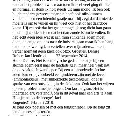
dat dat het probleem was maar toen ik heel veel ging drinken
en normaal at stonk ik nog steeds uit mijn mond. Ik ben ook
bij de tandarts geweest maar die heeft ook niks kunnen
vinden, alleen een iniemini gaatje maar hij zegt dat dat niet de
moeite is om te vullen en hij weet ook niet of het daardoor
komt. Hij zei ook dat het gaatje mogelijk nog dicht kan gaan
omdat hij zo klein is en dat het dan zonde is om te vullen. Ik
heb echt geen idee wat ik aan mijn stinkende adem moet
doen, de enige optie is naar de huisarts gaan maar ik ben bang
dat die ook weinig kan vertellen over mijn adem... Ik eet
verder normaal geen knoflook ofzo. Groetjes, Denise
Robert Jan Hendriks
auteur
23 september 2014
Hallo Denise, Het is een logische gedachte dat je bij een
slechte adem eerst naar de tandarts gaat, maar heel vaak ligt
de oorzaak toch wat dieper. Bij een aanhoudende slechte
adem kan er bijvoorbeeld een probleem zijn met de lever
(ammoniakgeur), met suikerziekte (acetongeur), of er is
sprake van een ontsteking in de slokdarm. Ook kan het wijzen
op een probleem met je longen. Om kort te gaan: Het is
inderdaad erg verstandig om in dit geval naar een arts te gaan!
Hou je me op de hoogte? Jack
Eugenie
21 februari 2019
Je tong ook poetsen of met een tongschraper. Op de tong zit
ten de meeste bacteriën.