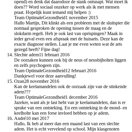
opend) en denk dat daarodoor de stank ontsnapt. Wat moet ik
doen?? Word sociaal onzeker op werk als ik met mensen
praat. Hopelijk kunt iemand mij helpen :)
Team OptimaleGezondheid
1 november 2015
Hallo Martijn, Dit klinkt als een probleem met de sluitspier die
normaal gesproken de opening tussen de maag en de
slokdarm regelt. Heb je ook last van oprispingen? Maak in
ieder geval even een afspraak met de huisarts. Deze kan de
exacte diagnose stellen. Laat je me even weten wat de arts
gezegd heeft? Fijne dag!
Slechte adem
11 februari 2016
De oorzaken kunnen ook bij de neus of neusbijholten liggen
en zelfs psychogeen zijn.
Team OptimaleGezondheid
12 februari 2016
Dankjewel voor deze aanvulling!
Ozan
28 november 2016
Kan de keelamandelen ook de oorzaak zijn van de stinkende
adem???
Team OptimaleGezondheid
1 december 2016
Jazeker, want als je last hebt van je keelamandelen, dan is er
sprake van een ontsteking. En een ontsteking in de mond- en
keelholte kan een forse invloed hebben op je adem.
André
10 mei 2017
Hallo, Ik heb al meer dan een maand last van een slechte
adem. Het is echt vervelend op school. Mijn klasgenoten