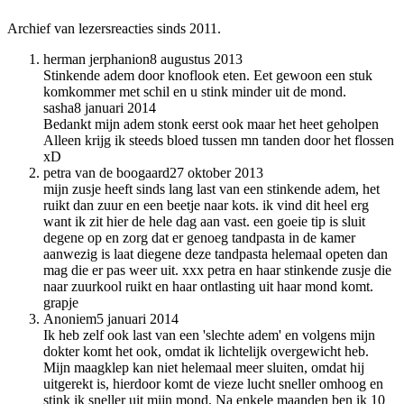
Archief van lezersreacties sinds 2011.
herman jerphanion
8 augustus 2013
Stinkende adem door knoflook eten. Eet gewoon een stuk
komkommer met schil en u stink minder uit de mond.
sasha
8 januari 2014
Bedankt mijn adem stonk eerst ook maar het heet geholpen
Alleen krijg ik steeds bloed tussen mn tanden door het flossen
xD
petra van de boogaard
27 oktober 2013
mijn zusje heeft sinds lang last van een stinkende adem, het
ruikt dan zuur en een beetje naar kots. ik vind dit heel erg
want ik zit hier de hele dag aan vast. een goeie tip is sluit
degene op en zorg dat er genoeg tandpasta in de kamer
aanwezig is laat diegene deze tandpasta helemaal opeten dan
mag die er pas weer uit. xxx petra en haar stinkende zusje die
naar zuurkool ruikt en haar ontlasting uit haar mond komt.
grapje
Anoniem
5 januari 2014
Ik heb zelf ook last van een 'slechte adem' en volgens mijn
dokter komt het ook, omdat ik lichtelijk overgewicht heb.
Mijn maagklep kan niet helemaal meer sluiten, omdat hij
uitgerekt is, hierdoor komt de vieze lucht sneller omhoog en
stink ik sneller uit mijn mond. Na enkele maanden ben ik 10