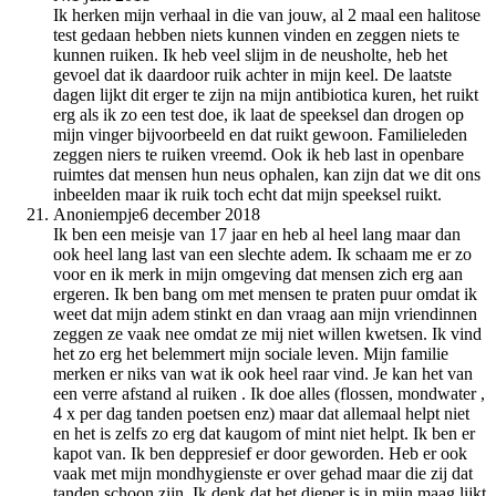
Ik herken mijn verhaal in die van jouw, al 2 maal een halitose
test gedaan hebben niets kunnen vinden en zeggen niets te
kunnen ruiken. Ik heb veel slijm in de neusholte, heb het
gevoel dat ik daardoor ruik achter in mijn keel. De laatste
dagen lijkt dit erger te zijn na mijn antibiotica kuren, het ruikt
erg als ik zo een test doe, ik laat de speeksel dan drogen op
mijn vinger bijvoorbeeld en dat ruikt gewoon. Familieleden
zeggen niers te ruiken vreemd. Ook ik heb last in openbare
ruimtes dat mensen hun neus ophalen, kan zijn dat we dit ons
inbeelden maar ik ruik toch echt dat mijn speeksel ruikt.
Anoniempje
6 december 2018
Ik ben een meisje van 17 jaar en heb al heel lang maar dan
ook heel lang last van een slechte adem. Ik schaam me er zo
voor en ik merk in mijn omgeving dat mensen zich erg aan
ergeren. Ik ben bang om met mensen te praten puur omdat ik
weet dat mijn adem stinkt en dan vraag aan mijn vriendinnen
zeggen ze vaak nee omdat ze mij niet willen kwetsen. Ik vind
het zo erg het belemmert mijn sociale leven. Mijn familie
merken er niks van wat ik ook heel raar vind. Je kan het van
een verre afstand al ruiken . Ik doe alles (flossen, mondwater ,
4 x per dag tanden poetsen enz) maar dat allemaal helpt niet
en het is zelfs zo erg dat kaugom of mint niet helpt. Ik ben er
kapot van. Ik ben deppresief er door geworden. Heb er ook
vaak met mijn mondhygienste er over gehad maar die zij dat
tanden schoon zijn. Ik denk dat het dieper is in mijn maag lijkt