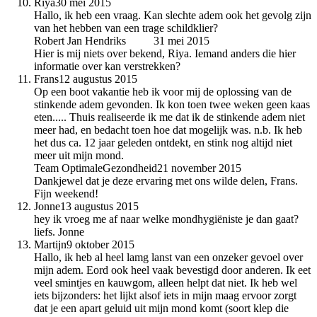
Riya
30 mei 2015
Hallo, ik heb een vraag. Kan slechte adem ook het gevolg zijn
van het hebben van een trage schildklier?
Robert Jan Hendriks
auteur
31 mei 2015
Hier is mij niets over bekend, Riya. Iemand anders die hier
informatie over kan verstrekken?
Frans
12 augustus 2015
Op een boot vakantie heb ik voor mij de oplossing van de
stinkende adem gevonden. Ik kon toen twee weken geen kaas
eten..... Thuis realiseerde ik me dat ik de stinkende adem niet
meer had, en bedacht toen hoe dat mogelijk was. n.b. Ik heb
het dus ca. 12 jaar geleden ontdekt, en stink nog altijd niet
meer uit mijn mond.
Team OptimaleGezondheid
21 november 2015
Dankjewel dat je deze ervaring met ons wilde delen, Frans.
Fijn weekend!
Jonne
13 augustus 2015
hey ik vroeg me af naar welke mondhygiëniste je dan gaat?
liefs. Jonne
Martijn
9 oktober 2015
Hallo, ik heb al heel lamg lanst van een onzeker gevoel over
mijn adem. Eord ook heel vaak bevestigd door anderen. Ik eet
veel smintjes en kauwgom, alleen helpt dat niet. Ik heb wel
iets bijzonders: het lijkt alsof iets in mijn maag ervoor zorgt
dat je een apart geluid uit mijn mond komt (soort klep die