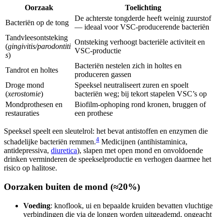
Oorzaak
Toelichting
De achterste tongderde heeft weinig zuurstof
Bacteriën op de tong
— ideaal voor VSC-producerende bacteriën
Tandvleesontsteking
Ontsteking verhoogt bacteriële activiteit en
(
gingivitis/parodontiti
VSC-productie
s
)
Bacteriën nestelen zich in holtes en
Tandrot en holtes
produceren gassen
Droge mond
Speeksel neutraliseert zuren en spoelt
(
xerostomie
)
bacteriën weg; bij tekort stapelen VSC’s op
Mondprothesen en
Biofilm-ophoping rond kronen, bruggen of
restauraties
een prothese
Speeksel speelt een sleutelrol: het bevat antistoffen en enzymen die
4
schadelijke bacteriën remmen.
Medicijnen (antihistaminica,
antidepressiva,
diuretica
), slapen met open mond en onvoldoende
drinken verminderen de speekselproductie en verhogen daarmee het
risico op halitose.
Oorzaken buiten de mond (≈20%)
Voeding
: knoflook, ui en bepaalde kruiden bevatten vluchtige
verbindingen die via de longen worden uitgeademd, ongeacht