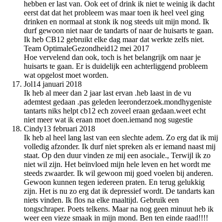
hebben er last van. Ook eet of drink ik niet te weinig ik dacht
eerst dat dat het probleem was maar toen ik heel veel ging
drinken en normaal at stonk ik nog steeds uit mijn mond. Ik
durf gewoon niet naar de tandarts of naar de huisarts te gaan.
Ik heb CB12 gebruikt elke dag maar dat werkte zelfs niet.
Team OptimaleGezondheid
12 mei 2017
Hoe vervelend dan ook, toch is het belangrijk om naar je
huisarts te gaan. Er is duidelijk een achterliggend probleem
wat opgelost moet worden.
Jol
14 januari 2018
Ik heb al meer dan 2 jaar last ervan .heb laast in de vu
ademtest gedaan .pas geleden leeronderzoek.mondhygeniste
tantarts niks helpt cb12 ech zoveel eraan gedaan.weet echt
niet meer wat ik eraan moet doen.iemand nog sugestie
Cindy
13 februari 2018
Ik heb al heel lang last van een slechte adem. Zo erg dat ik mij
volledig afzonder. Ik durf niet spreken als er iemand naast mij
staat. Op den duur vinden ze mij een asociale., Terwijl ik zo
niet wil zijn. Het beïnvloed mijn hele leven en het wordt me
steeds zwaarder. Ik wil gewoon mij goed voelen bij anderen.
Gewoon kunnen tegen iedereen praten. En terug gelukkig
zijn. Het is nu zo erg dat ik depressief wordt. De tandarts kan
niets vinden. Ik flos na elke maaltijd. Gebruik een
tongschraper. Poets telkens. Maar na nog geen minuut heb ik
weer een vieze smaak in mijn mond. Ben ten einde raad!!!!