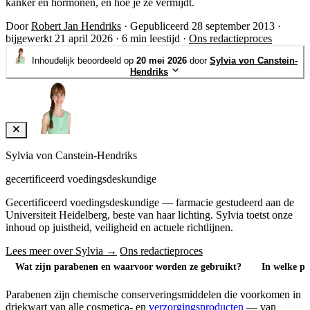
kanker en hormonen, en hoe je ze vermijdt.
Door
Robert Jan Hendriks
·
Gepubliceerd 28 september 2013
·
bijgewerkt 21 april 2026
·
6 min leestijd
·
Ons redactieproces
Inhoudelijk beoordeeld op
20 mei 2026
door
Sylvia von Canstein-
Hendriks
Sylvia von Canstein-Hendriks
gecertificeerd voedingsdeskundige
Gecertificeerd voedingsdeskundige — farmacie gestudeerd aan de
Universiteit Heidelberg, beste van haar lichting. Sylvia toetst onze
inhoud op juistheid, veiligheid en actuele richtlijnen.
Lees meer over Sylvia →
Ons redactieproces
Wat zijn parabenen en waarvoor worden ze gebruikt?
In welke p
Parabenen zijn chemische conserveringsmiddelen die voorkomen in
driekwart van alle cosmetica- en
verzorgingsproducten
— van