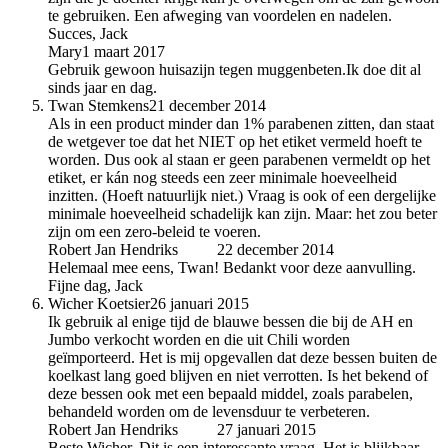
te gebruiken. Een afweging van voordelen en nadelen.
Succes, Jack
Mary
1 maart 2017
Gebruik gewoon huisazijn tegen muggenbeten.Ik doe dit al
sinds jaar en dag.
Twan Stemkens
21 december 2014
Als in een product minder dan 1% parabenen zitten, dan staat
de wetgever toe dat het NIET op het etiket vermeld hoeft te
worden. Dus ook al staan er geen parabenen vermeldt op het
etiket, er kán nog steeds een zeer minimale hoeveelheid
inzitten. (Hoeft natuurlijk niet.) Vraag is ook of een dergelijke
minimale hoeveelheid schadelijk kan zijn. Maar: het zou beter
zijn om een zero-beleid te voeren.
Robert Jan Hendriks
auteur
22 december 2014
Helemaal mee eens, Twan! Bedankt voor deze aanvulling.
Fijne dag, Jack
Wicher Koetsier
26 januari 2015
Ik gebruik al enige tijd de blauwe bessen die bij de AH en
Jumbo verkocht worden en die uit Chili worden
geïmporteerd. Het is mij opgevallen dat deze bessen buiten de
koelkast lang goed blijven en niet verrotten. Is het bekend of
deze bessen ook met een bepaald middel, zoals parabelen,
behandeld worden om de levensduur te verbeteren.
Robert Jan Hendriks
auteur
27 januari 2015
Beste Wicher, Dit is een interessante vraag. Het is blijkbaar