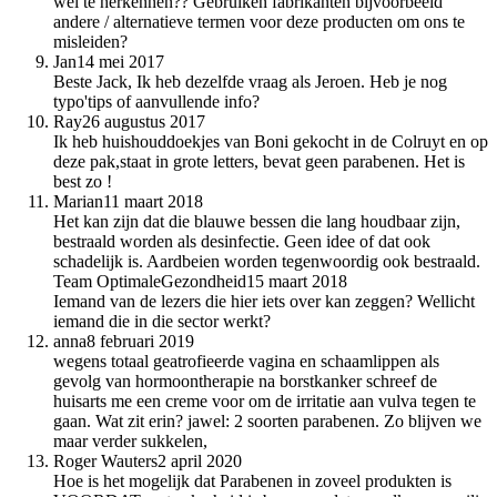
wel te herkennen?? Gebruiken fabrikanten bijvoorbeeld
andere / alternatieve termen voor deze producten om ons te
misleiden?
Jan
14 mei 2017
Beste Jack, Ik heb dezelfde vraag als Jeroen. Heb je nog
typo'tips of aanvullende info?
Ray
26 augustus 2017
Ik heb huishouddoekjes van Boni gekocht in de Colruyt en op
deze pak,staat in grote letters, bevat geen parabenen. Het is
best zo !
Marian
11 maart 2018
Het kan zijn dat die blauwe bessen die lang houdbaar zijn,
bestraald worden als desinfectie. Geen idee of dat ook
schadelijk is. Aardbeien worden tegenwoordig ook bestraald.
Team OptimaleGezondheid
15 maart 2018
Iemand van de lezers die hier iets over kan zeggen? Wellicht
iemand die in die sector werkt?
anna
8 februari 2019
wegens totaal geatrofieerde vagina en schaamlippen als
gevolg van hormoontherapie na borstkanker schreef de
huisarts me een creme voor om de irritatie aan vulva tegen te
gaan. Wat zit erin? jawel: 2 soorten parabenen. Zo blijven we
maar verder sukkelen,
Roger Wauters
2 april 2020
Hoe is het mogelijk dat Parabenen in zoveel produkten is