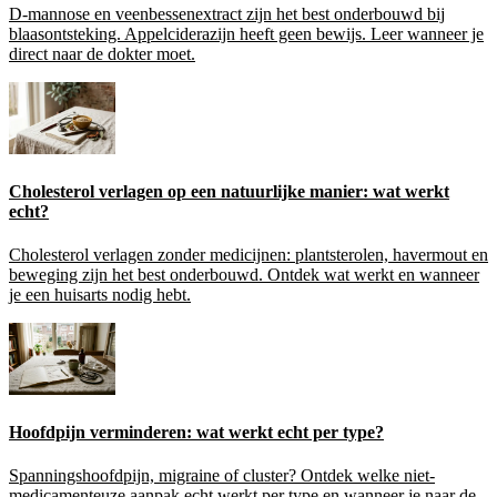
D-mannose en veenbessenextract zijn het best onderbouwd bij
blaasontsteking. Appelciderazijn heeft geen bewijs. Leer wanneer je
direct naar de dokter moet.
Cholesterol verlagen op een natuurlijke manier: wat werkt
echt?
Cholesterol verlagen zonder medicijnen: plantsterolen, havermout en
beweging zijn het best onderbouwd. Ontdek wat werkt en wanneer
je een huisarts nodig hebt.
Hoofdpijn verminderen: wat werkt echt per type?
Spanningshoofdpijn, migraine of cluster? Ontdek welke niet-
medicamenteuze aanpak echt werkt per type en wanneer je naar de