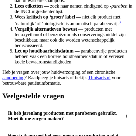
dan uitwasbare shampoos.
Lees etiketten
— zoek naar namen eindigend op
-paraben
in
de INCI-ingrediëntenlijst.
Wees kritisch op ‘groen’ label
— niet elk product met
3
‘natuurlijk’ of ‘biologisch’ is automatisch parabeenvrij.
Vergelijk alternatieven bewust
— producten met
fenoxyethanol of benzoëzuur als conserveringsmiddel zijn
beschikbaar, maar ook die worden wetenschappelijk
bediscussieerd.
Let op houdbaarheidsdatum
— parabeenvrije producten
hebben vaak een kortere houdbaarheidsdatum of vereisen
koele bewaaromstandigheden.
Heb je vragen over jouw huidverzorging of een chronische
aandoening
? Raadpleeg je huisarts of bekijk
Thuisarts.nl
voor
betrouwbare patiëntinformatie.
Veelgestelde vragen
Ik heb jarenlang producten met parabenen gebruikt.
Moet ik me zorgen maken?
Hoe ga ik om met het vervangen van producten nadat