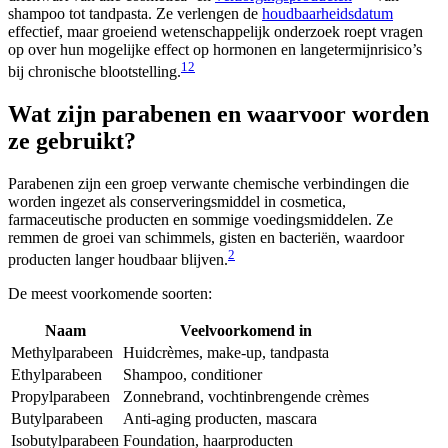
shampoo tot tandpasta. Ze verlengen de
houdbaarheidsdatum
effectief, maar groeiend wetenschappelijk onderzoek roept vragen
op over hun mogelijke effect op hormonen en langetermijnrisico’s
1
2
bij chronische blootstelling.
Wat zijn parabenen en waarvoor worden
ze gebruikt?
Parabenen zijn een groep verwante chemische verbindingen die
worden ingezet als conserveringsmiddel in cosmetica,
farmaceutische producten en sommige voedingsmiddelen. Ze
remmen de groei van schimmels, gisten en bacteriën, waardoor
2
producten langer houdbaar blijven.
De meest voorkomende soorten:
Naam
Veelvoorkomend in
Methylparabeen
Huidcrèmes, make-up, tandpasta
Ethylparabeen
Shampoo, conditioner
Propylparabeen
Zonnebrand, vochtinbrengende crèmes
Butylparabeen
Anti-aging producten, mascara
Isobutylparabeen
Foundation, haarproducten