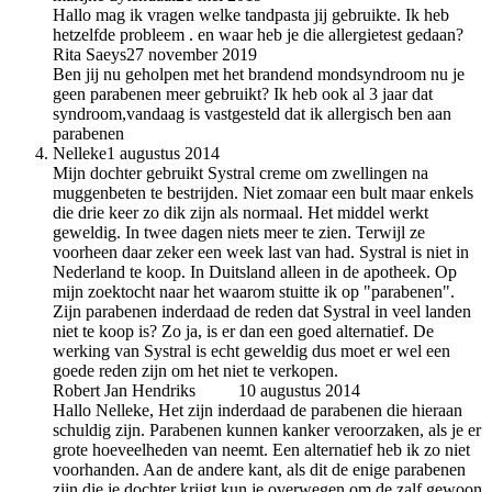
Hallo mag ik vragen welke tandpasta jij gebruikte. Ik heb
hetzelfde probleem . en waar heb je die allergietest gedaan?
Rita Saeys
27 november 2019
Ben jij nu geholpen met het brandend mondsyndroom nu je
geen parabenen meer gebruikt? Ik heb ook al 3 jaar dat
syndroom,vandaag is vastgesteld dat ik allergisch ben aan
parabenen
Nelleke
1 augustus 2014
Mijn dochter gebruikt Systral creme om zwellingen na
muggenbeten te bestrijden. Niet zomaar een bult maar enkels
die drie keer zo dik zijn als normaal. Het middel werkt
geweldig. In twee dagen niets meer te zien. Terwijl ze
voorheen daar zeker een week last van had. Systral is niet in
Nederland te koop. In Duitsland alleen in de apotheek. Op
mijn zoektocht naar het waarom stuitte ik op "parabenen".
Zijn parabenen inderdaad de reden dat Systral in veel landen
niet te koop is? Zo ja, is er dan een goed alternatief. De
werking van Systral is echt geweldig dus moet er wel een
goede reden zijn om het niet te verkopen.
Robert Jan Hendriks
auteur
10 augustus 2014
Hallo Nelleke, Het zijn inderdaad de parabenen die hieraan
schuldig zijn. Parabenen kunnen kanker veroorzaken, als je er
grote hoeveelheden van neemt. Een alternatief heb ik zo niet
voorhanden. Aan de andere kant, als dit de enige parabenen
zijn die je dochter krijgt kun je overwegen om de zalf gewoon