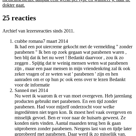
dokter gaat.
25 reacties
Archief van lezersreacties sinds 2011.
crabbe romana
7 maart 2014
Ik had een pot uiercreme gekocht met de vermelding '' zonder
parabenen '' Ik ben op zoek gegaan wat parabenen waren ,
ben blij dat ik het nu weet ! Bedankt daarvoor , zou ik zo
zeggen . Spijtig dat te weinig mensen weten wat parabenen
zijn , maar een paar mensen in mijn vriendenkring zal ik ook
zeker vragen of ze weten wat ' parabenen ' zijn en hen
aanraden om er op hun pc ook eens over te lezen Bedankt
voor de informatie
Sanne
4 mei 2014
Nu weet ik waarom ik er van moet overgeven. Heb jarenlang
producten gebruikt met parabenen. En een tijd zonder
parabenen. Had voor mijzelf onderzocht voor welke
ingrediënten niet tegen kon. Ik moest heel vaak overgeven en
misselijk gevoel. Ben er voor naar de huisarts geweest. Ze
konden niets vinden. Aantal maanden terug ben ik gaan
uitproberen zonder parabenen. Nergens last van en tijdje later
geprobeerd met parabenen. Daar werd ik zo misselijk van.