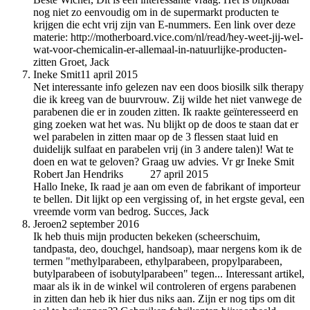
nog niet zo eenvoudig om in de supermarkt producten te
krijgen die echt vrij zijn van E-nummers. Een link over deze
materie: http://motherboard.vice.com/nl/read/hey-weet-jij-wel-
wat-voor-chemicalin-er-allemaal-in-natuurlijke-producten-
zitten Groet, Jack
Ineke Smit
11 april 2015
Net interessante info gelezen nav een doos biosilk silk therapy
die ik kreeg van de buurvrouw. Zij wilde het niet vanwege de
parabenen die er in zouden zitten. Ik raakte geïnteresseerd en
ging zoeken wat het was. Nu blijkt op de doos te staan dat er
wel parabelen in zitten maar op de 3 flessen staat luid en
duidelijk sulfaat en parabelen vrij (in 3 andere talen)! Wat te
doen en wat te geloven? Graag uw advies. Vr gr Ineke Smit
Robert Jan Hendriks
auteur
27 april 2015
Hallo Ineke, Ik raad je aan om even de fabrikant of importeur
te bellen. Dit lijkt op een vergissing of, in het ergste geval, een
vreemde vorm van bedrog. Succes, Jack
Jeroen
2 september 2016
Ik heb thuis mijn producten bekeken (scheerschuim,
tandpasta, deo, douchgel, handsoap), maar nergens kom ik de
termen "methylparabeen, ethylparabeen, propylparabeen,
butylparabeen of isobutylparabeen" tegen... Interessant artikel,
maar als ik in de winkel wil controleren of ergens parabenen
in zitten dan heb ik hier dus niks aan. Zijn er nog tips om dit