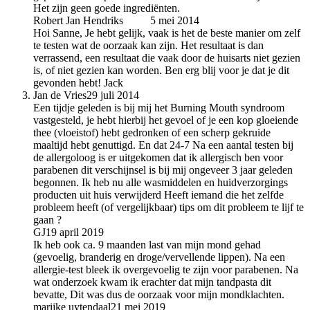
Het zijn geen goede ingrediënten.
Robert Jan Hendriks
auteur
5 mei 2014
Hoi Sanne, Je hebt gelijk, vaak is het de beste manier om zelf
te testen wat de oorzaak kan zijn. Het resultaat is dan
verrassend, een resultaat die vaak door de huisarts niet gezien
is, of niet gezien kan worden. Ben erg blij voor je dat je dit
gevonden hebt! Jack
Jan de Vries
29 juli 2014
Een tijdje geleden is bij mij het Burning Mouth syndroom
vastgesteld, je hebt hierbij het gevoel of je een kop gloeiende
thee (vloeistof) hebt gedronken of een scherp gekruide
maaltijd hebt genuttigd. En dat 24-7 Na een aantal testen bij
de allergoloog is er uitgekomen dat ik allergisch ben voor
parabenen dit verschijnsel is bij mij ongeveer 3 jaar geleden
begonnen. Ik heb nu alle wasmiddelen en huidverzorgings
producten uit huis verwijderd Heeft iemand die het zelfde
probleem heeft (of vergelijkbaar) tips om dit probleem te lijf te
gaan ?
GJ
19 april 2019
Ik heb ook ca. 9 maanden last van mijn mond gehad
(gevoelig, branderig en droge/vervellende lippen). Na een
allergie-test bleek ik overgevoelig te zijn voor parabenen. Na
wat onderzoek kwam ik erachter dat mijn tandpasta dit
bevatte, Dit was dus de oorzaak voor mijn mondklachten.
marijke uytendaal
21 mei 2019