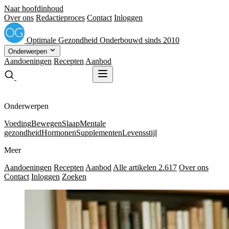
Naar hoofdinhoud
Over ons
Redactieproces
Contact
Inloggen
Optimale
Gezondheid
Onderbouwd sinds 2010
Onderwerpen
Aandoeningen
Recepten
Aanbod
Gratis receptenboek
Gratis receptenboek
Onderwerpen
Voeding
Bewegen
Slaap
Mentale
gezondheid
Hormonen
Supplementen
Levensstijl
Meer
Aandoeningen
Recepten
Aanbod
Alle artikelen
2.617
Over ons
Contact
Inloggen
Zoeken