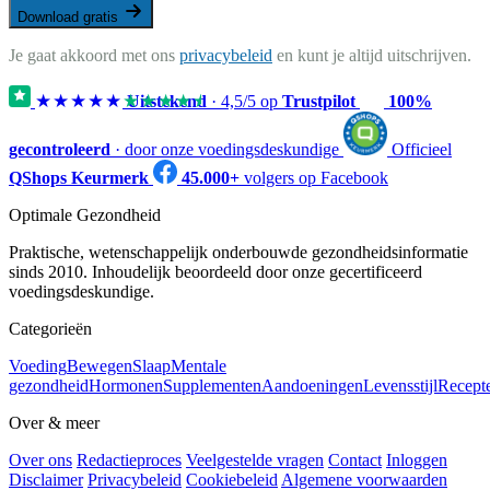
Download gratis
Je gaat akkoord met ons
privacybeleid
en kunt je altijd uitschrijven.
★★★★★
★★★★★
Uitstekend
·
4,5
/5 op
Trustpilot
100%
gecontroleerd
· door onze voedingsdeskundige
Officieel
QShops Keurmerk
45.000+
volgers op Facebook
Optimale Gezondheid
Praktische, wetenschappelijk onderbouwde gezondheidsinformatie
sinds 2010. Inhoudelijk beoordeeld door onze gecertificeerd
voedingsdeskundige.
Categorieën
Voeding
Bewegen
Slaap
Mentale
gezondheid
Hormonen
Supplementen
Aandoeningen
Levensstijl
Recept
Over & meer
Over ons
Redactieproces
Veelgestelde vragen
Contact
Inloggen
Disclaimer
Privacybeleid
Cookiebeleid
Algemene voorwaarden