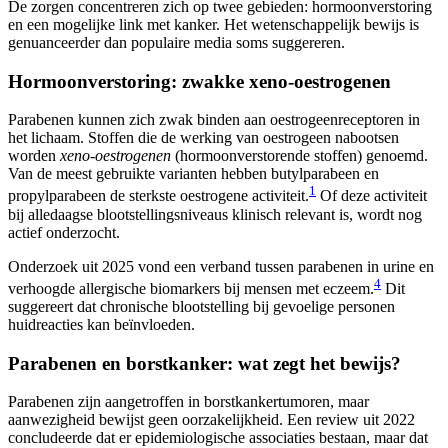
De zorgen concentreren zich op twee gebieden: hormoonverstoring
en een mogelijke link met kanker. Het wetenschappelijk bewijs is
genuanceerder dan populaire media soms suggereren.
Hormoonverstoring: zwakke xeno-oestrogenen
Parabenen kunnen zich zwak binden aan oestrogeenreceptoren in
het lichaam. Stoffen die de werking van oestrogeen nabootsen
worden
xeno-oestrogenen
(hormoonverstorende stoffen) genoemd.
Van de meest gebruikte varianten hebben butylparabeen en
1
propylparabeen de sterkste oestrogene activiteit.
Of deze activiteit
bij alledaagse blootstellingsniveaus klinisch relevant is, wordt nog
actief onderzocht.
Onderzoek uit 2025 vond een verband tussen parabenen in urine en
4
verhoogde allergische biomarkers bij mensen met eczeem.
Dit
suggereert dat chronische blootstelling bij gevoelige personen
huidreacties kan beïnvloeden.
Parabenen en borstkanker: wat zegt het bewijs?
Parabenen zijn aangetroffen in borstkankertumoren, maar
aanwezigheid bewijst geen oorzakelijkheid. Een review uit 2022
concludeerde dat er epidemiologische associaties bestaan, maar dat