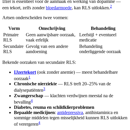
IJzer is essentieel voor de aanmaak en werking van dopamine —
2
een tekort, zelfs zonder
bloedarmoede
, kan RLS uitlokken.
Artsen onderscheiden twee vormen:
Vorm
Omschrijving
Behandeling
Primaire
Geen aanwijsbare oorzaak,
Leefstijl + eventueel
RLS
vaak erfelijk
medicatie
Secundaire
Gevolg van een andere
Behandeling
RLS
aandoening
onderliggende oorzaak
Bekende oorzaken van secundaire RLS:
IJzertekort
(ook zonder anemie) — meest behandelbare
1
oorzaak
Chronische nierziekte
— RLS treft 20–25% van de
3
dialysepatiënten
Zwangerschap
— klachten verdwijnen meestal na de
4
bevalling
Diabetes, reuma en schildklierproblemen
Bepaalde medicijnen
:
antidepressiva
, antihistaminica en
sommige middelen tegen misselijkheid kunnen RLS uitlokken
4
of verergeren