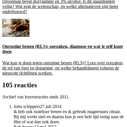
Droomsap bevat doxylamine en 3% alcohol. Is dit slaapdrankje
veilig? Wat zegt de wetenschap, en welke alternatieven zijn beter
onderbouwd?
Onrustige benen (RLS): oorzaken, diagnose en wat je zelf kunt
doen
Wat kun je doen tegen onrustige benen (RLS)? Lees over oorzaken,
de rol van ijzer en dopamine, en welke behandelingen volgens de
nieuwste richtlijnen werken.
105 reacties
Archief van lezersreacties sinds 2011.
John schippers
27 juli 2014
ik heb ook rusteloze benen en ik gebruik magnesium citraat.
Bij mij werkt snel en daarna kun je een hele tijd rustig naar de
film of wat dan ook doen.
Rob bosma
17 mei 2017