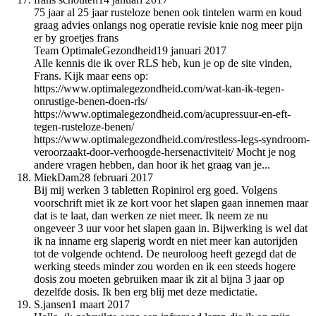
75 jaar al 25 jaar rusteloze benen ook tintelen warm en koud
graag advies onlangs nog operatie revisie knie nog meer pijn
er by groetjes frans
Team OptimaleGezondheid
19 januari 2017
Alle kennis die ik over RLS heb, kun je op de site vinden,
Frans. Kijk maar eens op:
https://www.optimalegezondheid.com/wat-kan-ik-tegen-
onrustige-benen-doen-rls/
https://www.optimalegezondheid.com/acupressuur-en-eft-
tegen-rusteloze-benen/
https://www.optimalegezondheid.com/restless-legs-syndroom-
veroorzaakt-door-verhoogde-hersenactiviteit/ Mocht je nog
andere vragen hebben, dan hoor ik het graag van je...
MiekDam
28 februari 2017
Bij mij werken 3 tabletten Ropinirol erg goed. Volgens
voorschrift miet ik ze kort voor het slapen gaan innemen maar
dat is te laat, dan werken ze niet meer. Ik neem ze nu
ongeveer 3 uur voor het slapen gaan in. Bijwerking is wel dat
ik na inname erg slaperig wordt en niet meer kan autorijden
tot de volgende ochtend. De neuroloog heeft gezegd dat de
werking steeds minder zou worden en ik een steeds hogere
dosis zou moeten gebruiken maar ik zit al bijna 3 jaar op
dezelfde dosis. Ik ben erg blij met deze medictatie.
S.jansen
1 maart 2017