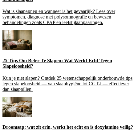
Wat is slaapapneu en wanneer is het gevaarlijk? Lees over
symptomen, diagnose met polysomnografie en bewezen
behandelingen zoals CPAP en leefstijlaanpassingen.
25 Tips Om Beter Te Slapen: Wat Werkt Echt Tegen
Slapeloosheid?
Kun je niet slapen? Ontdek 25 wetenschappelijk onderbouwde tips
tegen slapeloosheid — van slaaphygiëne tot CGT-i — effectiever
dan slaappillen.
Droomsap: wat zit erin, werkt het echt en is doxylamine veilig?