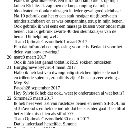
Hallo, ik gebruikte eens een infrarood lamp die ik op mijn
kuiten Richtte. Ik zag toen de lamp aanging dat mijn
bloedvaten er donker uitzagen in ieder geval goed zichtbaar.
Na 10 gebruik zag het er een stuk rustiger uit (bloedvaten
minder zichtbaar) en er was ontspanning terug in mijn benen.
Ook gebruik ik wel eens een massage kussen voor onder mijn
benen . En ik gebruik zwarte 40 den steunkousjes van de
hema. Dit helpt mij wel .
Team OptimaleGezondheid
1 maart 2017
Fijn dat infrarood een oplossing voor je is. Bedankt voor het
delen van jouw ervaring!
marc
8 maart 2017
Ook ik heb last gehad totdat ik RLS sokken ontdekten.
Burghgraeve Sylvie
14 maart 2017
Hallo ik heb last van dwangmatig stretchen tijdens de nacht
en trillende spieren , zou dit rls zijn ? Ik slaap zeer weinig ..
Mvg Syl
Fatosh
28 september 2017
Hey Sylvie ik heb dat ook.. weet je ondertussen al wat het is?
Simone
25 maart 2017
Ik heb heel veel last van rusteloze benen en neem SIFROL nu
al 3 s'avond s en heb de indruk dat het slechter gaat !! Is difrol
het zelfde misschien als sifrol ???
Team OptimaleGezondheid
30 maart 2017
Dat is inderdaad hetzelfde, Simone.