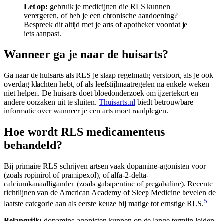
Let op:
gebruik je medicijnen die RLS kunnen
verergeren, of heb je een chronische aandoening?
Bespreek dit altijd met je arts of apotheker voordat je
iets aanpast.
Wanneer ga je naar de huisarts?
Ga naar de huisarts als RLS je slaap regelmatig verstoort, als je ook
overdag klachten hebt, of als leefstijlmaatregelen na enkele weken
niet helpen. De huisarts doet bloedonderzoek om ijzertekort en
andere oorzaken uit te sluiten.
Thuisarts.nl
biedt betrouwbare
informatie over wanneer je een arts moet raadplegen.
Hoe wordt RLS medicamenteus
behandeld?
Bij primaire RLS schrijven artsen vaak dopamine-agonisten voor
(zoals ropinirol of pramipexol), of alfa-2-delta-
calciumkanaalliganden (zoals gabapentine of pregabaline). Recente
richtlijnen van de American Academy of Sleep Medicine bevelen de
5
laatste categorie aan als eerste keuze bij matige tot ernstige RLS.
Belangrijk:
dopamine-agonisten kunnen op de lange termijn leiden