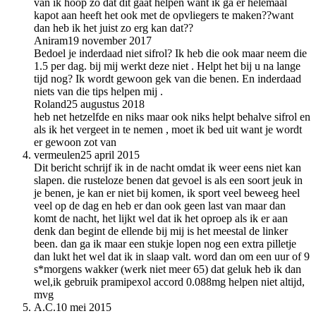
van ik hoop zo dat dit gaat helpen want ik ga er helemaal
kapot aan heeft het ook met de opvliegers te maken??want
dan heb ik het juist zo erg kan dat??
Aniram
19 november 2017
Bedoel je inderdaad niet sifrol? Ik heb die ook maar neem die
1.5 per dag. bij mij werkt deze niet . Helpt het bij u na lange
tijd nog? Ik wordt gewoon gek van die benen. En inderdaad
niets van die tips helpen mij .
Roland
25 augustus 2018
heb net hetzelfde en niks maar ook niks helpt behalve sifrol en
als ik het vergeet in te nemen , moet ik bed uit want je wordt
er gewoon zot van
vermeulen
25 april 2015
Dit bericht schrijf ik in de nacht omdat ik weer eens niet kan
slapen. die rusteloze benen dat gevoel is als een soort jeuk in
je benen, je kan er niet bij komen, ik sport veel beweeg heel
veel op de dag en heb er dan ook geen last van maar dan
komt de nacht, het lijkt wel dat ik het oproep als ik er aan
denk dan begint de ellende bij mij is het meestal de linker
been. dan ga ik maar een stukje lopen nog een extra pilletje
dan lukt het wel dat ik in slaap valt. word dan om een uur of 9
s*morgens wakker (werk niet meer 65) dat geluk heb ik dan
wel,ik gebruik pramipexol accord 0.088mg helpen niet altijd,
mvg
A.C.
10 mei 2015