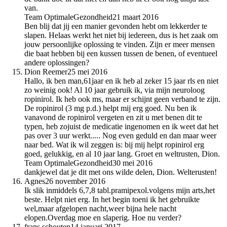
van.
Team OptimaleGezondheid
21 maart 2016
Ben blij dat jij een manier gevonden hebt om lekkerder te
slapen. Helaas werkt het niet bij iedereen, dus is het zaak om
jouw persoonlijke oplossing te vinden. Zijn er meer mensen
die baat hebben bij een kussen tussen de benen, of eventueel
andere oplossingen?
Dion Reemer
25 mei 2016
Hallo, ik ben man,61jaar en ik heb al zeker 15 jaar rls en niet
zo weinig ook! Al 10 jaar gebruik ik, via mijn neuroloog
ropinirol. Ik heb ook ms, maar er schijnt geen verband te zijn.
De ropinirol (3 mg p.d.) helpt mij erg goed. Nu ben ik
vanavond de ropinirol vergeten en zit u met benen dit te
typen, heb zojuist de medicatie ingenomen en ik weet dat het
pas over 3 uur werkt..... Nog even geduld en dan maar weer
naar bed. Wat ik wil zeggen is: bij mij helpt ropinirol erg
goed, gelukkig, en al 10 jaar lang. Groet en weltrusten, Dion.
Team OptimaleGezondheid
30 mei 2016
dankjewel dat je dit met ons wilde delen, Dion. Welterusten!
Agnes
26 november 2016
Ik slik inmiddels 6,7,8 tabl.pramipexol.volgens mijn arts,het
beste. Helpt niet erg. In het begin toeni ik het gebruikte
wel,maar afgelopen nacht,weer bijna hele nacht
elopen.Overdag moe en slaperig. Hoe nu verder?
frans schouten
14 januari 2017