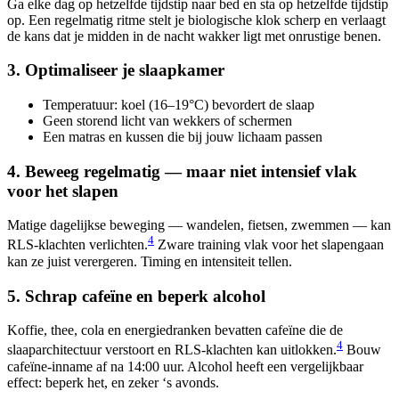
Ga elke dag op hetzelfde tijdstip naar bed en sta op hetzelfde tijdstip
op. Een regelmatig ritme stelt je biologische klok scherp en verlaagt
de kans dat je midden in de nacht wakker ligt met onrustige benen.
3. Optimaliseer je slaapkamer
Temperatuur: koel (16–19°C) bevordert de slaap
Geen storend licht van wekkers of schermen
Een matras en kussen die bij jouw lichaam passen
4. Beweeg regelmatig — maar niet intensief vlak
voor het slapen
Matige dagelijkse beweging — wandelen, fietsen, zwemmen — kan
4
RLS-klachten verlichten.
Zware training vlak voor het slapengaan
kan ze juist verergeren. Timing en intensiteit tellen.
5. Schrap cafeïne en beperk alcohol
Koffie, thee, cola en energiedranken bevatten cafeïne die de
4
slaaparchitectuur verstoort en RLS-klachten kan uitlokken.
Bouw
cafeïne-inname af na 14:00 uur. Alcohol heeft een vergelijkbaar
effect: beperk het, en zeker ‘s avonds.