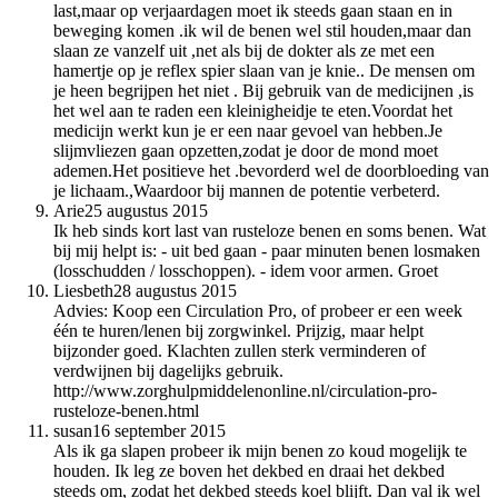
last,maar op verjaardagen moet ik steeds gaan staan en in
beweging komen .ik wil de benen wel stil houden,maar dan
slaan ze vanzelf uit ,net als bij de dokter als ze met een
hamertje op je reflex spier slaan van je knie.. De mensen om
je heen begrijpen het niet . Bij gebruik van de medicijnen ,is
het wel aan te raden een kleinigheidje te eten.Voordat het
medicijn werkt kun je er een naar gevoel van hebben.Je
slijmvliezen gaan opzetten,zodat je door de mond moet
ademen.Het positieve het .bevorderd wel de doorbloeding van
je lichaam.,Waardoor bij mannen de potentie verbeterd.
Arie
25 augustus 2015
Ik heb sinds kort last van rusteloze benen en soms benen. Wat
bij mij helpt is: - uit bed gaan - paar minuten benen losmaken
(losschudden / losschoppen). - idem voor armen. Groet
Liesbeth
28 augustus 2015
Advies: Koop een Circulation Pro, of probeer er een week
één te huren/lenen bij zorgwinkel. Prijzig, maar helpt
bijzonder goed. Klachten zullen sterk verminderen of
verdwijnen bij dagelijks gebruik.
http://www.zorghulpmiddelenonline.nl/circulation-pro-
rusteloze-benen.html
susan
16 september 2015
Als ik ga slapen probeer ik mijn benen zo koud mogelijk te
houden. Ik leg ze boven het dekbed en draai het dekbed
steeds om, zodat het dekbed steeds koel blijft. Dan val ik wel