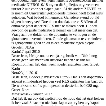
een dodend helle leven. Mijn hemel is opengetrokken met het
medicatie DIFROL 0,18 mg en dit 3 pilletjes ongeveer een
uur tot 2 uur voor het slapen gaan. Al die andere ZEVER en
ik noem dit Universiteit gekopieerde lulkoek heeft totaal niets
geholpen. Wat bedoel ik hiermede: Ga iedere avond op tijd
slapen beweeg veel Doe dit en doe dat. enz enZ Allemaal
onnozele praat dat er NIETS mee te maken heeft. U hoeft
gewoon de juiste medicatie te nemen en niet meer dan dat.
Vraag aan uw dokter om de dopamine te verhogen en de
glutamaten te verminderen. Om de glutamaten te verminderen
is gabapentine goed en dit is een medicatie tegen eleptie.
Groeten, JEAn
Karin
17 april 2016
Beste Jean, Heb je nu, na een jaar gebruik van Difrol nog
steeds geen last meer van rusteloze benen? Ik slik nu
Ropinirol maar heb daar geen goede resultaten mee. Groet,
Karin
Nora
23 juli 2016
Beste Jean, Bedoel je misschien Cifrol? Dat is een dopamine-
agonist en inderdaad hebben veel RLS-patiënten hier baat bij.
De werkzame stof is pramipexol en de sterkte is 0,088 mg.
Groet, Nora
Mevr kosse
27 januari 2017
Dat heb ik nu ook dat medicijn op de hoop dat het gaat helpen
ik heb vaak 3 nachten niet kan slapen zo erg ben erg kapot