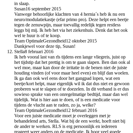
in slaap.
Susan
16 september 2015
Vanwege behoorlijke klachten van 4 hernia´s heb ik nu een
neuro/modulatiekastje (efar primo pro). Deze helpt een beetje
tegen de zenuwpijn, maar toevallig redelijk tegen restless
leggs bij mij. Ik heb het via het ziekenhuis. Denk dat het ook
wel te huur is of te koop.
Team OptimaleGezondheid
12 oktober 2015
Dankjewel voor deze tip, Susan!
Stella
8 februari 2016
Ik heb vooral last van rls tijdens een lange vliegreis, juist op
het tijdstip dat het prettig is om te gaan slapen. Ben dan ook al
wel moe, maar kan door de irritatie in de benen niet de juiste
houding vinden (of voor maar heel even) en blijf dan woelen.
Ik ga dan ook wel eens door het gangpad lopen, wat een
beetje/kort helpt, maar eigenlijk wil ik dat dus niet en gewoon
proberen wat te slapen of te doezelen. In dit verband is er dus
sowieso sprake van een onregelmatige bedtijd, maar dan wel
tijdelijk. Wat is hier aan te doen, of is een medicatie voor
tijdens de vlucht aan te raden, zo ja, welke?
Team OptimaleGezondheid
12 februari 2016
Voor een juiste medicatie moet je overleggen met je
behandelend arts, Stella. Wat bij de een werkt, hoeft niet bij
de ander te werken. RLS is erg persoonlijk en iedereen
reageert weer anders op de medicatie. Ik hoor veel goede