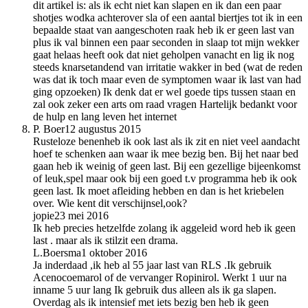
dit artikel is: als ik echt niet kan slapen en ik dan een paar
shotjes wodka achterover sla of een aantal biertjes tot ik in een
bepaalde staat van aangeschoten raak heb ik er geen last van
plus ik val binnen een paar seconden in slaap tot mijn wekker
gaat helaas heeft ook dat niet geholpen vanacht en lig ik nog
steeds knarsetandend van irritatie wakker in bed (wat de reden
was dat ik toch maar even de symptomen waar ik last van had
ging opzoeken) Ik denk dat er wel goede tips tussen staan en
zal ook zeker een arts om raad vragen Hartelijk bedankt voor
de hulp en lang leven het internet
P. Boer
12 augustus 2015
Rusteloze benenheb ik ook last als ik zit en niet veel aandacht
hoef te schenken aan waar ik mee bezig ben. Bij het naar bed
gaan heb ik weinig of geen last. Bij een gezellige bijeenkomst
of leuk,spel maar ook bij een goed t.v programma heb ik ook
geen last. Ik moet afleiding hebben en dan is het kriebelen
over. Wie kent dit verschijnsel,ook?
jopie
23 mei 2016
Ik heb precies hetzelfde zolang ik aggeleid word heb ik geen
last . maar als ik stilzit een drama.
L.Boersma
1 oktober 2016
Ja inderdaad ,ik heb al 55 jaar last van RLS .Ik gebruik
Acenocoemarol of de vervanger Ropinirol. Werkt 1 uur na
inname 5 uur lang Ik gebruik dus alleen als ik ga slapen.
Overdag als ik intensief met iets bezig ben heb ik geen