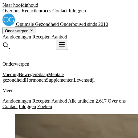
Naar hoofdinhoud
Over ons
Redactieproces
Contact
Inloggen
Optimale
Gezondheid
Onderbouwd sinds 2010
Onderwerpen
Aandoeningen
Recepten
Aanbod
Gratis receptenboek
Gratis receptenboek
Onderwerpen
Voeding
Bewegen
Slaap
Mentale
gezondheid
Hormonen
Supplementen
Levensstijl
Meer
Aandoeningen
Recepten
Aanbod
Alle artikelen
2.617
Over ons
Contact
Inloggen
Zoeken