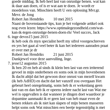
goede middag. Ik heb heel last van onrustige benen. wat kan
ik daar aan doen, of is er wat aan te doen. Je wordt er
moedeloos van. Misschien heeft U een oplossing Mvr.gr.
Mevr. de Jong
Robert Jan Hendriks
auteur
10 mei 2015
Naast de bovenstaande tips, kun je het volgende artikel ook
nog even lezen: https://www.optimalegezondheid.com/wat-
kan-ik-tegen-onrustige-benen-doen-rls/ Veel succes, Jack
inge devos
15 juni 2015
ik heb ook rls myn specialist heeft my sifrol voorgeschreven
en yes het gaat al veel beter ik kan het iedereen aanraden praat
er over met je dr
Robert Jan Hendriks
auteur
21 juni 2015
Dankjewel voor deze aanvulling, Inge.
jesse
12 augustus 2015
Ik ben 20 en heb al sinds ik klein ben last van een irriterend
gevoel in mijn onderbenen en soms ook in mijn bovenbenen
Ik dacht altijd dat het gewoon door onrust van mezelf kwam
(ik heb AdHD) en dacht dat het vanzelf zou overgaan Het
gebeurt heel onregelmatig, soms heb ik er wekenlang geen
last van en dan heb ik er opeens iedere nacht last van Wat me
wel is opgevallen is dat wanneer je dingen doet waardoor je
dopamine aanmaakt ik er geen last van heb maar even de
benen rekken als ik niet kan slapen of mijn benen masseren
helpt soms ook Wat misschien een beetje tegenstrijdig is met