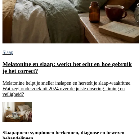
Slaap
Melatonine en slaap: werkt het echt en hoe gebruik
je het correct?
Melatonine helpt je sneller inslapen en herstelt je slaap-waakritme.
Wat zegt onderzoek uit 2024 over de juiste dosering, timing en
veiligheid?
Slaapapneu: symptomen herkennen, diagnose en bewezen
behandelingen