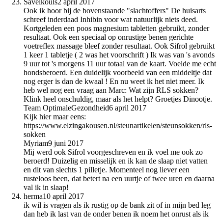
Savelkouls
2 april 2017
Ook ik hoor bij de bovenstaande "slachtoffers" De huisarts
schreef inderdaad Inhibin voor wat natuurlijk niets deed.
Kortgeleden een poos magnesium tabletten gebruikt, zonder
resultaat. Ook een speciaal op onrustige benen gerichte
voetreflex massage bleef zonder resultaat. Ook Sifrol gebruikt
1 keer 1 tabletje ( 2 was het voorschrift ) Ik was van 's avonds
9 uur tot 's morgens 11 uur totaal van de kaart. Voelde me echt
hondsberoerd. Een duidelijk voorbeeld van een middeltje dat
nog erger is dan de kwaal ! En nu weet ik het niet meer. Ik
heb wel nog een vraag aan Marc: Wat zijn RLS sokken?
Klink heel onschuldig, maar als het helpt? Groetjes Dinootje.
Team OptimaleGezondheid
6 april 2017
Kijk hier maar eens:
https://www.elzingakousen.nl/steunartikelen/steunsokken/rls-
sokken
Myriam
9 juni 2017
Mij werd ook Sifrol voorgeschreven en ik voel me ook zo
beroerd! Duizelig en misselijk en ik kan de slaap niet vatten
en dit van slechts 1 pilletje. Momenteel nog liever een
rusteloos been, dat betert na een uurtje of twee uren en daarna
val ik in slaap!
herma
10 april 2017
ik wil is vragen als ik rustig op de bank zit of in mijn bed leg
dan heb ik last van de onder benen ik noem het onrust als ik