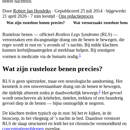
betere nachtrust.
Door
Robert Jan Hendriks
·
Gepubliceerd 25 juli 2014
·
bijgewerkt
21 april 2026
·
7 min leestijd
·
Ons redactieproces
Wat zijn rusteloze benen precies?
Wat veroorzaakt rusteloze bene
Rusteloze benen — officieel
Restless Legs Syndrome
(RLS) —
veroorzaken een dwangmatige drang om de benen te bewegen, die
erger wordt in rust en ‘s avonds of ‘s nachts. Bij milde klachten
kunnen leefstijlmaatregelen al merkbaar helpen. Bij ernstigere
1
vormen is medicatie via de huisarts nodig.
Wat zijn rusteloze benen precies?
RLS is geen spierziekte, maar een neurologische aandoening. Het
kenmerk is een onweerstaanbare drang om de benen te bewegen,
2
die tijdelijk afneemt zodra je daadwerkelijk beweegt.
Het gevoel
wordt omschreven als kriebelen, tintelen, trekken of een branderig
gevoel diep in de benen — bijna onmogelijk te negeren.
De klachten treden typisch op in rust: bij het tv kijken, in de
bioscoop, in het vliegtuig of ‘s nachts in bed. Daardoor verstoort
RLS de slaap structureel en leidt het tot chronische vermoeidheid en
concentratieproblemen
overdag.