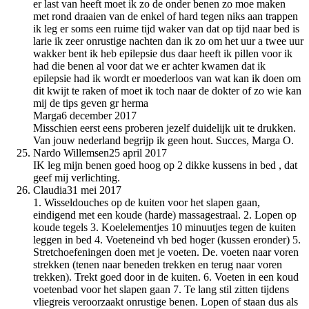
er last van heeft moet ik zo de onder benen zo moe maken
met rond draaien van de enkel of hard tegen niks aan trappen
ik leg er soms een ruime tijd waker van dat op tijd naar bed is
larie ik zeer onrustige nachten dan ik zo om het uur a twee uur
wakker bent ik heb epilepsie dus daar heeft ik pillen voor ik
had die benen al voor dat we er achter kwamen dat ik
epilepsie had ik wordt er moederloos van wat kan ik doen om
dit kwijt te raken of moet ik toch naar de dokter of zo wie kan
mij de tips geven gr herma
Marga
6 december 2017
Misschien eerst eens proberen jezelf duidelijk uit te drukken.
Van jouw nederland begrijp ik geen hout. Succes, Marga O.
Nardo Willemsen
25 april 2017
IK leg mijn benen goed hoog op 2 dikke kussens in bed , dat
geef mij verlichting.
Claudia
31 mei 2017
1. Wisseldouches op de kuiten voor het slapen gaan,
eindigend met een koude (harde) massagestraal. 2. Lopen op
koude tegels 3. Koelelementjes 10 minuutjes tegen de kuiten
leggen in bed 4. Voeteneind vh bed hoger (kussen eronder) 5.
Stretchoefeningen doen met je voeten. De. voeten naar voren
strekken (tenen naar beneden trekken en terug naar voren
trekken). Trekt goed door in de kuiten. 6. Voeten in een koud
voetenbad voor het slapen gaan 7. Te lang stil zitten tijdens
vliegreis veroorzaakt onrustige benen. Lopen of staan dus als