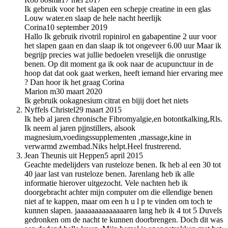
Ik gebruik voor het slapen een schepje creatine in een glas
Louw water.en slaap de hele nacht heerlijk
Corina
10 september 2019
Hallo Ik gebruik rivotril ropinirol en gabapentine 2 uur voor
het slapen gaan en dan slaap ik tot ongeveer 6.00 uur Maar ik
begrijp precies wat jullie bedoelen vreselijk die onrustige
benen. Op dit moment ga ik ook naar de acupunctuur in de
hoop dat dat ook gaat werken, heeft iemand hier ervaring mee
? Dan hoor ik het graag Corina
Marion m
30 maart 2020
Ik gebruik ookagnesium citrat en bijij doet het niets
Nyffels Christel
29 maart 2015
Ik heb al jaren chronische Fibromyalgie,en botontkalking,Rls.
Ik neem al jaren pjjnstillers, alsook
magnesium,voedingssupplementen ,massage,kine in
verwarmd zwembad.Niks helpt.Heel frustrerend.
Jean Theunis uit Heppen
5 april 2015
Geachte medelijders van rusteloze benen. Ik heb al een 30 tot
40 jaar last van rusteloze benen. Jarenlang heb ik alle
informatie hierover uitgezocht. Vele nachten heb ik
doorgebracht achter mijn computer om die ellendige benen
niet af te kappen, maar om een h u l p te vinden om toch te
kunnen slapen. jaaaaaaaaaaaaaaren lang heb ik 4 tot 5 Duvels
gedronken om de nacht te kunnen doorbrengen. Doch dit was