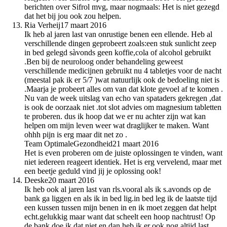
berichten over Sifrol mvg, maar nogmaals: Het is niet gezegd
dat het bij jou ook zou helpen.
Ria Verheij
17 maart 2016
Ik heb al jaren last van onrustige benen een ellende. Heb al
verschillende dingen geprobeert zoals:een stuk sunlicht zeep
in bed gelegd sàvonds geen koffie,cola of alcohol gebruikt
.Ben bij de neuroloog onder behandeling geweest
verschillende medicijnen gebruikt nu 4 tabletjes voor de nacht
(meestal pak ik er 5/7 )wat natuurlijk ook de bedoeling niet is
.Maarja je probeert alles om van dat klote gevoel af te komen .
Nu van de week uitslag van echo van spataders gekregen ,dat
is ook de oorzaak niet .tot slot advies om magnesium tabletten
te proberen. dus ik hoop dat we er nu achter zijn wat kan
helpen om mijn leven weer wat draglijker te maken. Want
ohhh pijn is erg maar dit net zo .
Team OptimaleGezondheid
21 maart 2016
Het is even proberen om de juiste oplossingen te vinden, want
niet iedereen reageert identiek. Het is erg vervelend, maar met
een beetje geduld vind jij je oplossing ook!
Deeske
20 maart 2016
Ik heb ook al jaren last van rls.vooral als ik s.avonds op de
bank ga liggen en als ik in bed lig.in bed leg ik de laatste tijd
een kussen tussen mijn benen in en ik moet zeggen dat helpt
echt.gelukkig maar want dat scheelt een hoop nachtrust! Op
de bank doe ik dat niet en dan heb ik er ook nog altijd last