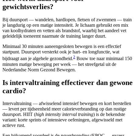
gewichtsverlies?
Bij duursport — wandelen, hardlopen, fietsen of zwemmen — train
je langdurig op een matige intensiteit. Je lichaam gebruikt een mix
van koolhydraten en vetten als brandstof, waarbij het aandeel vet
geleidelijk toeneemt naarmate de training langer duurt.
Minimaal 30 minuten aaneengesloten bewegen is een effectief
startpunt. Duursport versterkt ook je hart- en longfunctie, wat
2
bijdraagt aan je algehele gezondheid.
Bouw toe naar minimaal 150
minuten matige beweging per week — het streefgetal uit de
Nederlandse Norm Gezond Bewegen.
Is intervaltraining effectiever dan gewone
cardio?
Intervaltraining — afwisselend intensief bewegen en kort herstellen
— levert per tijdseenheid meer calorieverbranding op dan rustige
duursport. HIIT (
high intensity interval training
) is de bekendste
variant: korte sprints of intensieve oefeningen, afgewisseld met
actieve rust.
Een bijkomend voordeel is de
naverbranding
(EPOC — excess