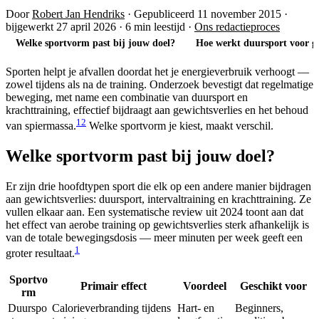
Door
Robert Jan Hendriks
·
Gepubliceerd 11 november 2015
·
bijgewerkt 27 april 2026
·
6 min leestijd
·
Ons redactieproces
Welke sportvorm past bij jouw doel?
Hoe werkt duursport voor ge
Sporten helpt je afvallen doordat het je energieverbruik verhoogt —
zowel tijdens als na de training. Onderzoek bevestigt dat regelmatige
beweging, met name een combinatie van duursport en
krachttraining, effectief bijdraagt aan gewichtsverlies en het behoud
1
2
van spiermassa.
Welke sportvorm je kiest, maakt verschil.
Welke sportvorm past bij jouw doel?
Er zijn drie hoofdtypen sport die elk op een andere manier bijdragen
aan gewichtsverlies: duursport, intervaltraining en krachttraining. Ze
vullen elkaar aan. Een systematische review uit 2024 toont aan dat
het effect van aerobe training op gewichtsverlies sterk afhankelijk is
van de totale bewegingsdosis — meer minuten per week geeft een
1
groter resultaat.
Sportvo
Primair effect
Voordeel
Geschikt voor
rm
Duurspo
Calorieverbranding tijdens
Hart- en
Beginners,