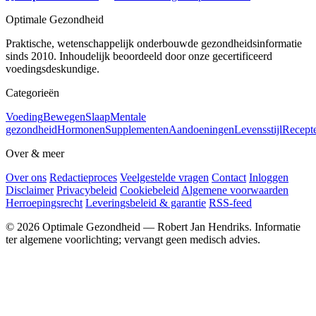
Optimale Gezondheid
Praktische, wetenschappelijk onderbouwde gezondheidsinformatie
sinds 2010. Inhoudelijk beoordeeld door onze gecertificeerd
voedingsdeskundige.
Categorieën
Voeding
Bewegen
Slaap
Mentale
gezondheid
Hormonen
Supplementen
Aandoeningen
Levensstijl
Recept
Over & meer
Over ons
Redactieproces
Veelgestelde vragen
Contact
Inloggen
Disclaimer
Privacybeleid
Cookiebeleid
Algemene voorwaarden
Herroepingsrecht
Leveringsbeleid & garantie
RSS-feed
© 2026 Optimale Gezondheid — Robert Jan Hendriks. Informatie
ter algemene voorlichting; vervangt geen medisch advies.