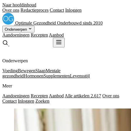
Naar hoofdinhoud
Over ons
Redactieproces
Contact
Inloggen
Optimale
Gezondheid
Onderbouwd sinds 2010
Onderwerpen
Aandoeningen
Recepten
Aanbod
Gratis receptenboek
Gratis receptenboek
Onderwerpen
Voeding
Bewegen
Slaap
Mentale
gezondheid
Hormonen
Supplementen
Levensstijl
Meer
Aandoeningen
Recepten
Aanbod
Alle artikelen
2.617
Over ons
Contact
Inloggen
Zoeken