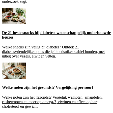
onderzoek zegt.
De 21 beste snacks bij diabetes: wetenschappelijk onderbouwde
keuzes
Welke snacks zijn veilig bij diabetes? Ontdek 21
diabetesvriendelijke opties die je bloedsuiker stabiel houden, met
uitleg over vezels, eiwit en vetten.
Welke noten zijn het gezondst? Vergelijking per soort
Welke noten zijn het gezondst? Vergelijk walnoten, amandelen,
cashewnoten en meer op omega-3, eiwitten en effect op hart,
cholesterol en gewicht.