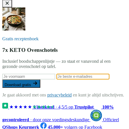
Gratis receptenboek
7x KETO Ovenschotels
Inclusief boodschappenlijstje — zo staat er vanavond al een
gezonde ovenschotel op tafel.
Download gratis
Je gaat akkoord met ons
privacybeleid
en kunt je altijd uitschrijven.
★★★★★
★★★★★
Uitstekend
·
4,5
/5 op
Trustpilot
100%
gecontroleerd
· door onze voedingsdeskundige
Officieel
QShops Keurmerk
45.000+
volgers op Facebook