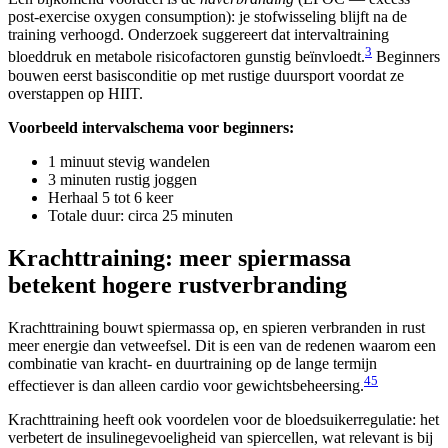
post-exercise oxygen consumption): je stofwisseling blijft na de
training verhoogd. Onderzoek suggereert dat intervaltraining
3
bloeddruk en metabole risicofactoren gunstig beïnvloedt.
Beginners
bouwen eerst basisconditie op met rustige duursport voordat ze
overstappen op HIIT.
Voorbeeld intervalschema voor beginners:
1 minuut stevig wandelen
3 minuten rustig joggen
Herhaal 5 tot 6 keer
Totale duur: circa 25 minuten
Krachttraining: meer spiermassa
betekent hogere rustverbranding
Krachttraining bouwt spiermassa op, en spieren verbranden in rust
meer energie dan vetweefsel. Dit is een van de redenen waarom een
combinatie van kracht- en duurtraining op de lange termijn
4
5
effectiever is dan alleen cardio voor gewichtsbeheersing.
Krachttraining heeft ook voordelen voor de bloedsuikerregulatie: het
verbetert de insulinegevoeligheid van spiercellen, wat relevant is bij