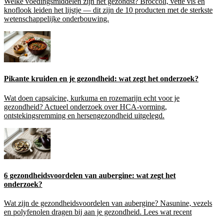
Welke voedingsmiddelen zijn het gezondst? Broccoli, vette vis en
knoflook leiden het lijstje — dit zijn de 10 producten met de sterkste
wetenschappelijke onderbouwing.
Pikante kruiden en je gezondheid: wat zegt het onderzoek?
Wat doen capsaïcine, kurkuma en rozemarijn echt voor je
gezondheid? Actueel onderzoek over HCA-vorming,
ontstekingsremming en hersengezondheid uitgelegd.
6 gezondheidsvoordelen van aubergine: wat zegt het
onderzoek?
Wat zijn de gezondheidsvoordelen van aubergine? Nasunine, vezels
en polyfenolen dragen bij aan je gezondheid. Lees wat recent