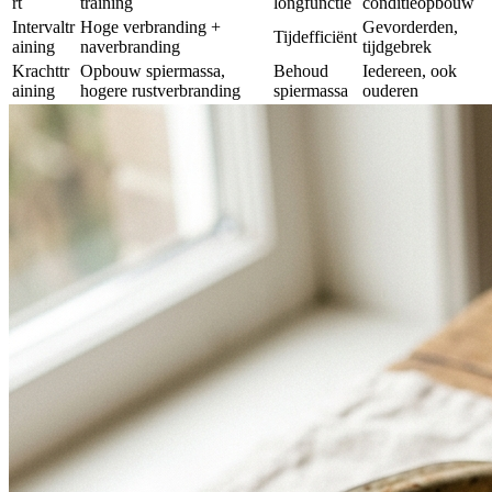
rt
training
longfunctie
conditieopbouw
Intervaltr
Hoge verbranding +
Gevorderden,
Tijdefficiënt
aining
naverbranding
tijdgebrek
Krachttr
Opbouw spiermassa,
Behoud
Iedereen, ook
aining
hogere rustverbranding
spiermassa
ouderen