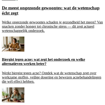
De meest ongezonde gewoontes: wat de wetenschap
écht zegt
Welke ongezonde gewoontes schaden je gezondheid het meest? Van
snacken zonder honger tot chronische stress — dit zegt actueel
wetenschappelijk onderzoek.
Biergist tegen acne: wat zegt het onderzoek en welke
alternatieven werken beter?
Werkt biergist tegen acne? Ontdek wat de wetenschap zegt over
werkzame stoffen, veilige dosering en bewezen acnebehandelingen
die wél effect hebben.