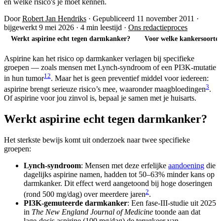
en welke risico's je moet kennen.
Door
Robert Jan Hendriks
·
Gepubliceerd 11 november 2011
·
bijgewerkt 9 mei 2026
·
4 min leestijd
·
Ons redactieproces
Werkt aspirine echt tegen darmkanker?
Voor welke kankersoorten
Aspirine kan het risico op darmkanker verlagen bij specifieke
groepen — zoals mensen met Lynch-syndroom of een PI3K-mutatie
1
2
in hun tumor
. Maar het is geen preventief middel voor iedereen:
3
aspirine brengt serieuze risico’s mee, waaronder maagbloedingen
.
Of aspirine voor jou zinvol is, bepaal je samen met je huisarts.
Werkt aspirine echt tegen darmkanker?
Het sterkste bewijs komt uit onderzoek naar twee specifieke
groepen:
Lynch-syndroom
: Mensen met deze erfelijke
aandoening
die
dagelijks aspirine namen, hadden tot 50–63% minder kans op
darmkanker. Dit effect werd aangetoond bij hoge doseringen
2
(rond 500 mg/dag) over meerdere jaren
.
PI3K-gemuteerde darmkanker
: Een fase-III-studie uit 2025
in
The New England Journal of Medicine
toonde aan dat
lage-dosis aspirine (100 mg/dag) de terugkeer van