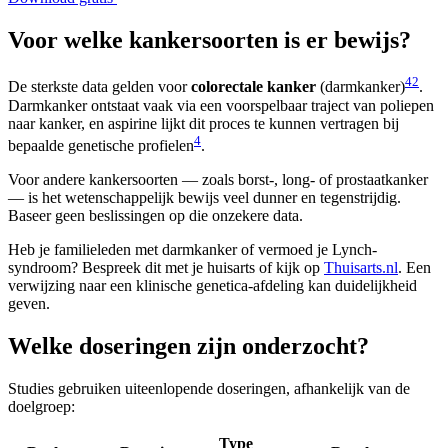
Voor welke kankersoorten is er bewijs?
4
2
De sterkste data gelden voor
colorectale kanker
(darmkanker)
.
Darmkanker ontstaat vaak via een voorspelbaar traject van poliepen
naar kanker, en aspirine lijkt dit proces te kunnen vertragen bij
4
bepaalde genetische profielen
.
Voor andere kankersoorten — zoals borst-, long- of prostaatkanker
— is het wetenschappelijk bewijs veel dunner en tegenstrijdig.
Baseer geen beslissingen op die onzekere data.
Heb je familieleden met darmkanker of vermoed je Lynch-
syndroom? Bespreek dit met je huisarts of kijk op
Thuisarts.nl
. Een
verwijzing naar een klinische genetica-afdeling kan duidelijkheid
geven.
Welke doseringen zijn onderzocht?
Studies gebruiken uiteenlopende doseringen, afhankelijk van de
doelgroep:
Type