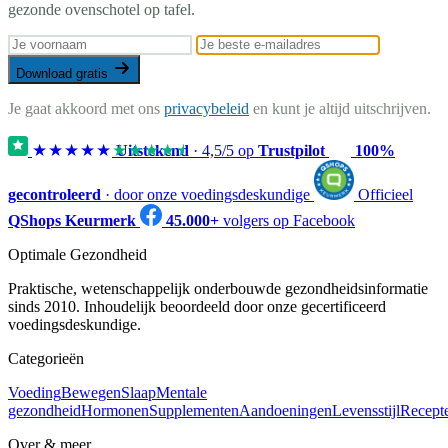
gezonde ovenschotel op tafel.
Download gratis
Je gaat akkoord met ons
privacybeleid
en kunt je altijd uitschrijven.
★★★★★
★★★★★
Uitstekend
·
4,5
/5 op
Trustpilot
100%
gecontroleerd
· door onze voedingsdeskundige
Officieel
QShops Keurmerk
45.000+
volgers op Facebook
Optimale Gezondheid
Praktische, wetenschappelijk onderbouwde gezondheidsinformatie
sinds 2010. Inhoudelijk beoordeeld door onze gecertificeerd
voedingsdeskundige.
Categorieën
Voeding
Bewegen
Slaap
Mentale
gezondheid
Hormonen
Supplementen
Aandoeningen
Levensstijl
Recept
Over & meer