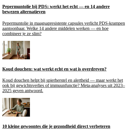
Pepermuntolie bij PDS: werkt het echt — en 14 andere
bewezen alternatieven
Pepermuntolie in maagsapresistente capsules verlicht PDS-krampen
aantoonbaar. Welke 14 andere middelen werken — en hoe
combineer je ze slim?
Koud douchen: wat werkt echt en wat is overdreven?
Koud douchen helpt bij spierherstel en alertheid — maar werkt het
ook bij gewichtsverlies of immuunfunctie? Meta-analyses uit 2023–
2025 geven antwoord.
10 kleine gewoontes die je gezondheid direct verbeteren