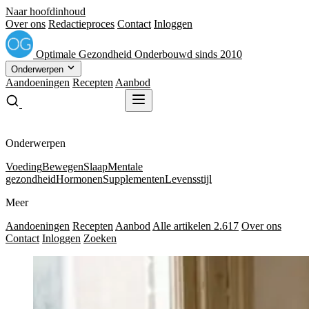
Naar hoofdinhoud
Over ons
Redactieproces
Contact
Inloggen
Optimale
Gezondheid
Onderbouwd sinds 2010
Onderwerpen
Aandoeningen
Recepten
Aanbod
Gratis receptenboek
Gratis receptenboek
Onderwerpen
Voeding
Bewegen
Slaap
Mentale
gezondheid
Hormonen
Supplementen
Levensstijl
Meer
Aandoeningen
Recepten
Aanbod
Alle artikelen
2.617
Over ons
Contact
Inloggen
Zoeken