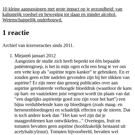
10 kleine aanpassingen met grote impact op je gezondheid: van
kaliumrijk voedsel en beweging tot slaap en minder alcohol.
Wetenschappelijk onderbouwd.
1 reactie
Archief van lezersreacties sinds 2011.
Mirjam
6 januari 2012
Aangezien de studie zich heeft beperkt tot één bepaalde
patiëntengroep, is het in mijn ogen echt een brug te ver om
een vette kop als "aspirine tegen kanker" te gebruiken. En er
zouden geen echte nadelen gevonden zijn bij het slikken van
aspirine? Er zijn meer dan genoeg publicaties over aan
aspirine gerelateerde verhoogde bloeddruk (waardoor de kans
op hart- en vaatziekten juist vergroot wordt (in plaats van dat
"een dagelijks aspirientje goed zou zijn voor het hart") een
bijna verdubbelende kans op bloedingen (zoals maag- en
hersenenbloedingen) en schadelijk effecten op de nieren. Dat
is toch andere koek dan "Het kan wel zijn dat je
maagproblemen kan ontwikkelen..." Overiegns, fruit en
tomaten bevatten geen aspirine (hoofdzakelijk bestaand uit
acetylsalicylzuur). Tomaten bijvoorbeeld, bevatten wel