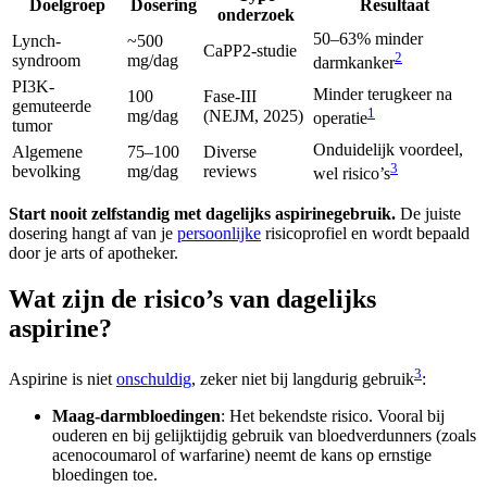
Doelgroep
Dosering
Resultaat
onderzoek
50–63% minder
Lynch-
~500
CaPP2-studie
2
syndroom
mg/dag
darmkanker
PI3K-
Minder terugkeer na
100
Fase-III
gemuteerde
1
mg/dag
(NEJM, 2025)
operatie
tumor
Onduidelijk voordeel,
Algemene
75–100
Diverse
3
bevolking
mg/dag
reviews
wel risico’s
Start nooit zelfstandig met dagelijks aspirinegebruik.
De juiste
dosering hangt af van je
persoonlijke
risicoprofiel en wordt bepaald
door je arts of apotheker.
Wat zijn de risico’s van dagelijks
aspirine?
3
Aspirine is niet
onschuldig
, zeker niet bij langdurig gebruik
:
Maag-darmbloedingen
: Het bekendste risico. Vooral bij
ouderen en bij gelijktijdig gebruik van bloedverdunners (zoals
acenocoumarol of warfarine) neemt de kans op ernstige
bloedingen toe.