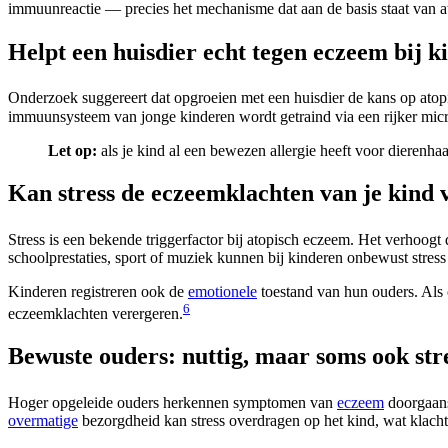
immuunreactie — precies het mechanisme dat aan de basis staat van at
Helpt een huisdier echt tegen eczeem bij 
Onderzoek suggereert dat opgroeien met een huisdier de kans op ato
immuunsysteem van jonge kinderen wordt getraind via een rijker micr
Let op:
als je kind al een bewezen allergie heeft voor dierenhaar 
Kan stress de eczeemklachten van je kind 
Stress is een bekende triggerfactor bij atopisch eczeem. Het verhoogt
schoolprestaties, sport of muziek kunnen bij kinderen onbewust stre
Kinderen registreren ook de
emotionele
toestand van hun ouders. Als o
6
eczeemklachten verergeren.
Bewuste ouders: nuttig, maar soms ook str
Hoger opgeleide ouders herkennen symptomen van
eczeem
doorgaans
overmatige
bezorgdheid kan stress overdragen op het kind, wat klachte