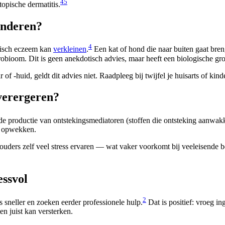
4
5
opische dermatitis.
kinderen?
4
pisch eczeem kan
verkleinen
.
Een kat of hond die naar buiten gaat bren
obioom. Dit is geen anekdotisch advies, maar heeft een biologische g
of -huid, geldt dit advies niet. Raadpleeg bij twijfel je huisarts of kinde
verergeren?
 de productie van ontstekingsmediatoren (stoffen die ontsteking aanwakk
ss opwekken.
uders zelf veel stress ervaren — wat vaker voorkomt bij veeleisende ber
essvol
2
 sneller en zoeken eerder professionele hulp.
Dat is positief: vroeg in
n juist kan versterken.