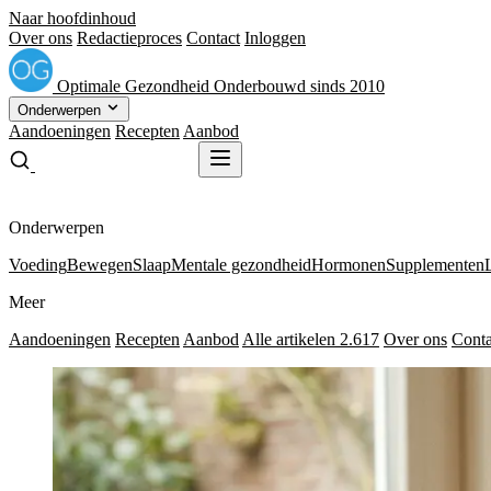
Naar hoofdinhoud
Over ons
Redactieproces
Contact
Inloggen
Optimale
Gezondheid
Onderbouwd sinds 2010
Onderwerpen
Aandoeningen
Recepten
Aanbod
Gratis receptenboek
Gratis receptenboek
Onderwerpen
Voeding
Bewegen
Slaap
Mentale gezondheid
Hormonen
Supplementen
Meer
Aandoeningen
Recepten
Aanbod
Alle artikelen
2.617
Over ons
Conta