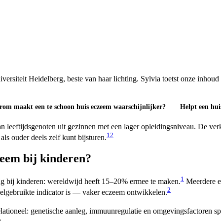
iteit Heidelberg, beste van haar lichting. Sylvia toetst onze inhoud op 
om maakt een te schoon huis eczeem waarschijnlijker?
Helpt een hui
n leeftijdsgenoten uit gezinnen met een lager opleidingsniveau. De verk
1
2
s ouder deels zelf kunt bijsturen.
eem bij kinderen?
1
g bij kinderen: wereldwijd heeft 15–20% ermee te maken.
Meerdere ep
2
lgebruikte indicator is — vaker eczeem ontwikkelen.
rrelationeel: genetische aanleg, immuunregulatie en omgevingsfactoren s
.