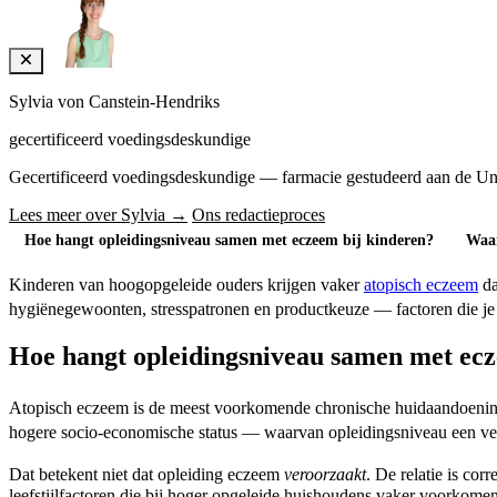
Sylvia von Canstein-Hendriks
gecertificeerd voedingsdeskundige
Gecertificeerd voedingsdeskundige — farmacie gestudeerd aan de Univers
Lees meer over Sylvia →
Ons redactieproces
Hoe hangt opleidingsniveau samen met eczeem bij kinderen?
Waar
Kinderen van hoogopgeleide ouders krijgen vaker
atopisch eczeem
da
hygiënegewoonten, stresspatronen en productkeuze — factoren die je al
Hoe hangt opleidingsniveau samen met ecz
Atopisch eczeem is de meest voorkomende chronische huidaandoenin
hogere socio-economische status — waarvan opleidingsniveau een vee
Dat betekent niet dat opleiding eczeem
veroorzaakt
. De relatie is co
leefstijlfactoren die bij hoger opgeleide huishoudens vaker voorkomen