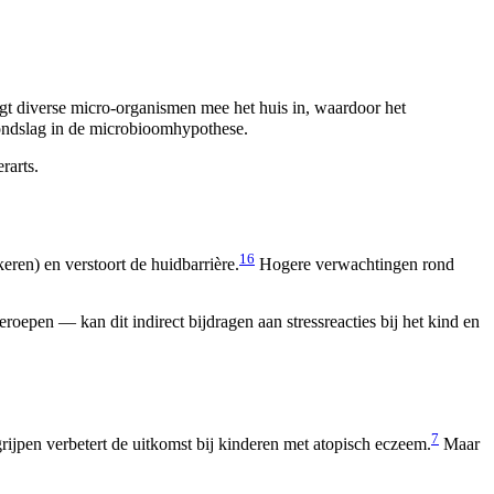
gt diverse micro-organismen mee het huis in, waardoor het
rondslag in de microbioomhypothese.
rarts.
1
6
eren) en verstoort de huidbarrière.
Hogere verwachtingen rond
oepen — kan dit indirect bijdragen aan stressreacties bij het kind en
7
grijpen verbetert de uitkomst bij kinderen met atopisch eczeem.
Maar