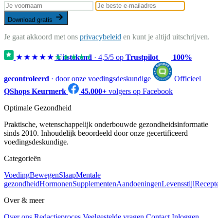
Download gratis
Je gaat akkoord met ons
privacybeleid
en kunt je altijd uitschrijven.
★★★★★
★★★★★
Uitstekend
·
4,5
/5 op
Trustpilot
100%
gecontroleerd
· door onze voedingsdeskundige
Officieel
QShops Keurmerk
45.000+
volgers op Facebook
Optimale Gezondheid
Praktische, wetenschappelijk onderbouwde gezondheidsinformatie
sinds 2010. Inhoudelijk beoordeeld door onze gecertificeerd
voedingsdeskundige.
Categorieën
Voeding
Bewegen
Slaap
Mentale
gezondheid
Hormonen
Supplementen
Aandoeningen
Levensstijl
Recept
Over & meer
Over ons
Redactieproces
Veelgestelde vragen
Contact
Inloggen