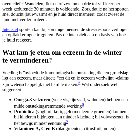
5
overactief.
Wandelen, fietsen of zwemmen drie tot vijf keer per
week gedurende 30 minuten is voldoende. Zorg dat je na het sporten
snel doucht (lauwwarm) en je huid direct insmeert, zodat zweet de
huid niet verder irriteert.
Intensief
sporten kan bij sommige mensen de stressrespons verhogen
en opflakkeringen triggeren. Pas de intensiteit aan op basis van hoe
je huid reageert.
Wat kun je eten om eczeem in de winter
te verminderen?
Voeding beïnvloedt de immunologische ontsteking die ten grondslag
ligt aan eczeem, maar directe “eet dit en je eczeem verdwijnt”-claims
6
zijn wetenschappelijk niet hard te maken.
Wat onderzoek wel
suggereert:
Omega-3 vetzuren
(vette vis, lijnzaad, walnoten) hebben een
6
milde ontstekingsremmende werking
Probiotica
(yoghurt, kefir, gefermenteerde groenten) kunnen
bij kinderen bijdragen aan minder klachten; bij volwassenen is
2
het bewijs minder eenduidig
Vitaminen A, C en E
(bladgroenten, citrusfruit, noten)