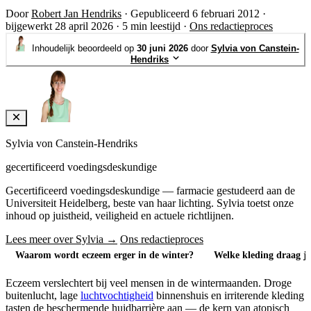
Door
Robert Jan Hendriks
·
Gepubliceerd 6 februari 2012
·
bijgewerkt 28 april 2026
·
5 min leestijd
·
Ons redactieproces
Inhoudelijk beoordeeld op
30 juni 2026
door
Sylvia von Canstein-
Hendriks
Sylvia von Canstein-Hendriks
gecertificeerd voedingsdeskundige
Gecertificeerd voedingsdeskundige — farmacie gestudeerd aan de
Universiteit Heidelberg, beste van haar lichting. Sylvia toetst onze
inhoud op juistheid, veiligheid en actuele richtlijnen.
Lees meer over Sylvia →
Ons redactieproces
Waarom wordt eczeem erger in de winter?
Welke kleding draag je
Eczeem verslechtert bij veel mensen in de wintermaanden. Droge
buitenlucht, lage
luchtvochtigheid
binnenshuis en irriterende kleding
tasten de beschermende huidbarrière aan — de kern van atopisch