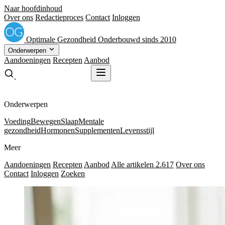
Naar hoofdinhoud
Over ons
Redactieproces
Contact
Inloggen
Optimale
Gezondheid
Onderbouwd sinds 2010
Onderwerpen
Aandoeningen
Recepten
Aanbod
Gratis receptenboek
Gratis receptenboek
Onderwerpen
Voeding
Bewegen
Slaap
Mentale
gezondheid
Hormonen
Supplementen
Levensstijl
Meer
Aandoeningen
Recepten
Aanbod
Alle artikelen
2.617
Over ons
Contact
Inloggen
Zoeken