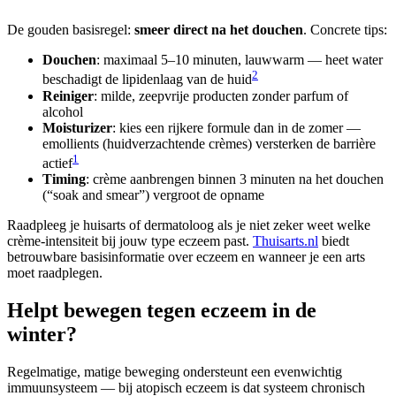
De gouden basisregel:
smeer direct na het douchen
. Concrete tips:
Douchen
: maximaal 5–10 minuten, lauwwarm — heet water
2
beschadigt de lipidenlaag van de huid
Reiniger
: milde, zeepvrije producten zonder parfum of
alcohol
Moisturizer
: kies een rijkere formule dan in de zomer —
emollients (huidverzachtende crèmes) versterken de barrière
1
actief
Timing
: crème aanbrengen binnen 3 minuten na het douchen
(“soak and smear”) vergroot de opname
Raadpleeg je huisarts of dermatoloog als je niet zeker weet welke
crème-intensiteit bij jouw type eczeem past.
Thuisarts.nl
biedt
betrouwbare basisinformatie over eczeem en wanneer je een arts
moet raadplegen.
Helpt bewegen tegen eczeem in de
winter?
Regelmatige, matige beweging ondersteunt een evenwichtig
immuunsysteem — bij atopisch eczeem is dat systeem chronisch