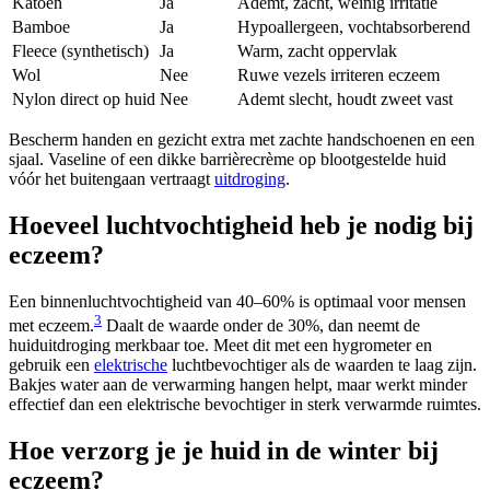
Katoen
Ja
Ademt, zacht, weinig irritatie
Bamboe
Ja
Hypoallergeen, vochtabsorberend
Fleece (synthetisch)
Ja
Warm, zacht oppervlak
Wol
Nee
Ruwe vezels irriteren eczeem
Nylon direct op huid
Nee
Ademt slecht, houdt zweet vast
Bescherm handen en gezicht extra met zachte handschoenen en een
sjaal. Vaseline of een dikke barrièrecrème op blootgestelde huid
vóór het buitengaan vertraagt
uitdroging
.
Hoeveel luchtvochtigheid heb je nodig bij
eczeem?
Een binnenluchtvochtigheid van 40–60% is optimaal voor mensen
3
met eczeem.
Daalt de waarde onder de 30%, dan neemt de
huiduitdroging merkbaar toe. Meet dit met een hygrometer en
gebruik een
elektrische
luchtbevochtiger als de waarden te laag zijn.
Bakjes water aan de verwarming hangen helpt, maar werkt minder
effectief dan een elektrische bevochtiger in sterk verwarmde ruimtes.
Hoe verzorg je je huid in de winter bij
eczeem?