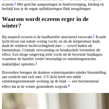
1
eczeem.
Met gerichte aanpassingen in huidverzorging, kleding en
leefstijl kun je de ergste opflakkeringen flink terugdringen.
Waarom wordt eczeem erger in de
winter?
2
Bij atopisch eczeem is de huidbarrière structureel verzwakt.
Koude
lucht bevat van nature weinig vocht, en als de temperatuur daalt,
daalt de relatieve luchtvochtigheid mee — zowel buiten als
binnenshuis. Centrale verwarming en houtkachels versterken dit
effect. Een droge omgeving trekt vocht uit de bovenste huidlagen,
waardoor de barrière verder beschadigt en ontstekingsreacties
3
makkelijker optreden.
Bovendien brengen de donkere wintermaanden minder blootstelling
aan zonlicht met zich mee. UV-licht heeft een milde
ontstekingsremmende werking op de huid — een beschermend
4
effect dat in de winter grotendeels wegvalt.