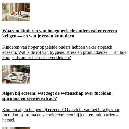
Waarom kinderen van hoogopgeleide ouders vaker eczeem
krijgen — en wat je eraan kunt doen
Kinderen van hoger opgeleide ouders hebben vaker atopisch
eczeem. Wat is de rol van hygiëne, stress en productkeuze — en hoe
kun je als ouder het risico verkleinen?
Algen bij eczeem: wat zegt de wetenschap over fucoidan,
spirulina en zeewierextract?
Kunnen algen helpen bij eczeem? Overzicht van het bewijs voor
fucoidan, spirulina en zeewierextracten bij jeuk en huidbarrière-
herstel.