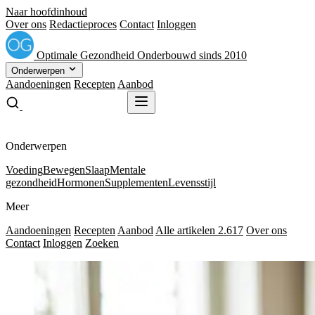
Naar hoofdinhoud
Over ons
Redactieproces
Contact
Inloggen
Optimale
Gezondheid
Onderbouwd sinds 2010
Onderwerpen
Aandoeningen
Recepten
Aanbod
Gratis receptenboek
Gratis receptenboek
Onderwerpen
Voeding
Bewegen
Slaap
Mentale
gezondheid
Hormonen
Supplementen
Levensstijl
Meer
Aandoeningen
Recepten
Aanbod
Alle artikelen
2.617
Over ons
Contact
Inloggen
Zoeken