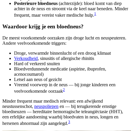
Posterieure bloedneus
(achterzijde): bloed komt van diep
achter in de neus en stroomt via de keel naar beneden. Minder
1
frequent, maar vereist vaker medische hulp.
Waardoor krijg je een bloedneus?
De meest voorkomende oorzaken zijn droge lucht en neuspeuteren.
Andere veelvoorkomende triggers:
Droge, verwarmde binnenlucht of een droog klimaat
Verkoudheid
, sinusitis of allergische rhinitis
Hard of verkeerd snuiten
Bloedverdunnende medicatie (aspirine, ibuprofen,
acenocoumarol)
Letsel aan neus of gezicht
Vreemd voorwerp in de neus — bij jonge kinderen een
2
veelvoorkomende oorzaak
Minder frequent maar medisch relevant: een afwijkend
neustussenschot,
neuspoliepen
en — bij terugkerende ernstige
bloedneuzen — hereditaire hemorragische teleangiëctasie (HHT),
een erfelijke aandoening waarbij bloedvaten in neus, longen en
3
hersenen abnormaal zijn aangelegd.