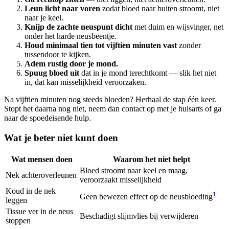
Leun licht naar voren
zodat bloed naar buiten stroomt, niet
naar je keel.
Knijp de zachte neuspunt dicht
met duim en wijsvinger, net
onder het harde neusbeentje.
Houd minimaal tien tot vijftien minuten vast
zonder
tussendoor te kijken.
Adem rustig door je mond.
Spuug bloed uit
dat in je mond terechtkomt — slik het niet
in, dat kan misselijkheid veroorzaken.
Na vijftien minuten nog steeds bloeden? Herhaal de stap één keer.
Stopt het daarna nog niet, neem dan contact op met je huisarts of ga
naar de spoedeisende hulp.
Wat je beter niet kunt doen
Wat mensen doen
Waarom het niet helpt
Bloed stroomt naar keel en maag,
Nek achteroverleunen
veroorzaakt misselijkheid
Koud in de nek
1
Geen bewezen effect op de neusbloeding
leggen
Tissue ver in de neus
Beschadigt slijmvlies bij verwijderen
stoppen