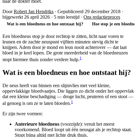
naar de dokter moet.
Door
Robert Jan Hendriks
·
Gepubliceerd 29 december 2018
·
bijgewerkt 26 april 2026
·
5 min leestijd
·
Ons redactieproces
Wat is een bloedneus en hoe ontstaat hij?
Hoe stop je een bloedneu
Een bloedneus stop je door rechtop te zitten, licht naar voren te
leunen en de zachte neuspunt vijftien minuten stevig dicht te
knijpen. Adem door je mond en leun nooit achterover — dat laat
bloed in je keel lopen. De grote meerderheid van de bloedneuzen
1
stopt hiermee thuis zonder verdere hulp.
Wat is een bloedneus en hoe ontstaat hij?
De neus heeft van binnen een slijmvlies met veel kleine,
oppervlakkige bloedvaatjes. Die liggen zo dicht onder het oppervlak
dat een kleine beschadiging — droge lucht, peuteren of een stoot —
1
al genoeg is om ze te laten bloeden.
Er zijn twee vormen:
Anterieure bloedneus
(voorzijde): veruit het meest
voorkomend. Bloed loopt uit één neusgat als je rechtop staat.
Stopt bijna altijd met lichte druk thuis.