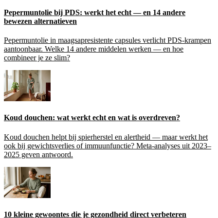
Pepermuntolie bij PDS: werkt het echt — en 14 andere
bewezen alternatieven
Pepermuntolie in maagsapresistente capsules verlicht PDS-krampen
aantoonbaar. Welke 14 andere middelen werken — en hoe
combineer je ze slim?
Koud douchen: wat werkt echt en wat is overdreven?
Koud douchen helpt bij spierherstel en alertheid — maar werkt het
ook bij gewichtsverlies of immuunfunctie? Meta-analyses uit 2023–
2025 geven antwoord.
10 kleine gewoontes die je gezondheid direct verbeteren