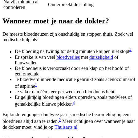
Na vijf minuten al
Onderbreekt de stolling
controleren
Wanneer moet je naar de dokter?
De meeste bloedneuzen zijn onschuldig en stoppen thuis. Zoek wél
medische hulp als:
4
De bloeding na twintig tot dertig minuten knijpen niet stopt
Er sprake is van veel
bloedverlies
met
duizeligheid
of
flauwvallen
De bloedneus is veroorzaakt door een klap op het hoofd of
een ongeluk
Je bloedverdunnende medicatie gebruikt zoals acenocoumarol
1
of aspirine
Je vaker dan één keer per week een bloedneus hebt
Er gelijktijdig bloedingen elders optreden, zoals tandvlees of
3
gemakkelijke blauwe plekken
Bij kinderen jonger dan twee jaar is medische beoordeling bij een
2
bloedneus altijd aan te raden.
Meer richtlijnen over wanneer je naar
de dokter moet, vind je op
Thuisarts.nl
.