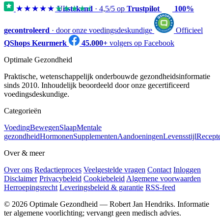
★★★★★
★★★★★
Uitstekend
·
4,5
/5 op
Trustpilot
100%
gecontroleerd
· door onze voedingsdeskundige
Officieel
QShops Keurmerk
45.000+
volgers op Facebook
Optimale Gezondheid
Praktische, wetenschappelijk onderbouwde gezondheidsinformatie
sinds 2010. Inhoudelijk beoordeeld door onze gecertificeerd
voedingsdeskundige.
Categorieën
Voeding
Bewegen
Slaap
Mentale
gezondheid
Hormonen
Supplementen
Aandoeningen
Levensstijl
Recept
Over & meer
Over ons
Redactieproces
Veelgestelde vragen
Contact
Inloggen
Disclaimer
Privacybeleid
Cookiebeleid
Algemene voorwaarden
Herroepingsrecht
Leveringsbeleid & garantie
RSS-feed
© 2026 Optimale Gezondheid — Robert Jan Hendriks. Informatie
ter algemene voorlichting; vervangt geen medisch advies.