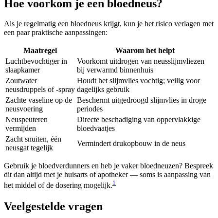
Hoe voorkom je een bloedneus?
Als je regelmatig een bloedneus krijgt, kun je het risico verlagen met
een paar praktische aanpassingen:
Maatregel
Waarom het helpt
Luchtbevochtiger in
Voorkomt uitdrogen van neusslijmvliezen
slaapkamer
bij verwarmd binnenhuis
Zoutwater
Houdt het slijmvlies vochtig; veilig voor
neusdruppels of -spray
dagelijks gebruik
Zachte vaseline op de
Beschermt uitgedroogd slijmvlies in droge
neusvoering
periodes
Neuspeuteren
Directe beschadiging van oppervlakkige
vermijden
bloedvaatjes
Zacht snuiten, één
Vermindert drukopbouw in de neus
neusgat tegelijk
Gebruik je bloedverdunners en heb je vaker bloedneuzen? Bespreek
dit dan altijd met je huisarts of apotheker — soms is aanpassing van
1
het middel of de dosering mogelijk.
Veelgestelde vragen