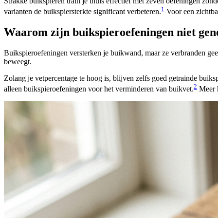
Strakke buikspieren train je thuis effectief met zeven oefeningen zon
1
varianten de buikspiersterkte significant verbeteren.
Voor een zichtbaa
Waarom zijn buikspieroefeningen niet gen
Buikspieroefeningen versterken je buikwand, maar ze verbranden geen 
beweegt.
Zolang je vetpercentage te hoog is, blijven zelfs goed getrainde buik
2
alleen buikspieroefeningen voor het verminderen van buikvet.
Meer h