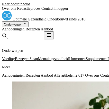
Naar hoofdinhoud
Over ons
Redactieproces
Contact
Inloggen
Optimale
Gezondheid
Onderbouwd sinds 2010
Onderwerpen
Aandoeningen
Recepten
Aanbod
Gratis receptenboek
Gratis receptenboek
Onderwerpen
Voeding
Bewegen
Slaap
Mentale gezondheid
Hormonen
Supplementen
Meer
Aandoeningen
Recepten
Aanbod
Alle artikelen
2.617
Over ons
Conta