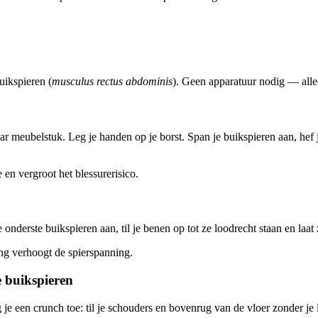
uikspieren (
musculus rectus abdominis
). Geen apparatuur nodig — alle
r meubelstuk. Leg je handen op je borst. Span je buikspieren aan, hef je
n vergroot het blessurerisico.
onderste buikspieren aan, til je benen op tot ze loodrecht staan en laa
ng verhoogt de spierspanning.
e buikspieren
 je een crunch toe: til je schouders en bovenrug van de vloer zonder je 