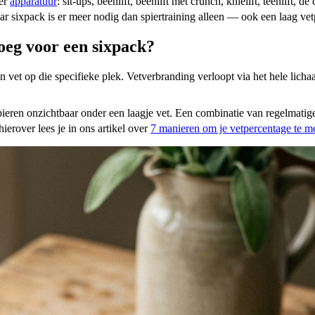
der
apparatuur
: sit-ups, beenlift, beenlift met crunch, knielift, teenlift
r sixpack is er meer nodig dan spiertraining alleen — ook een laag ve
oeg voor een sixpack?
vet op die specifieke plek. Vetverbranding verloopt via het hele licha
spieren onzichtbaar onder een laagje vet. Een combinatie van regelmati
ierover lees je in ons artikel over
7 manieren om je vetpercentage te me