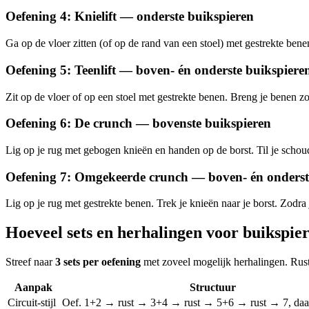
Oefening 4: Knielift — onderste buikspieren
Ga op de vloer zitten (of op de rand van een stoel) met gestrekte bene
Oefening 5: Teenlift — boven- én onderste buikspiere
Zit op de vloer of op een stoel met gestrekte benen. Breng je benen z
Oefening 6: De crunch — bovenste buikspieren
Lig op je rug met gebogen knieën en handen op de borst. Til je schou
Oefening 7: Omgekeerde crunch — boven- én onderst
Lig op je rug met gestrekte benen. Trek je knieën naar je borst. Zodra
Hoeveel sets en herhalingen voor buikspie
Streef naar
3 sets per oefening
met zoveel mogelijk herhalingen. Rust
Aanpak
Structuur
Circuit-stijl
Oef. 1+2 → rust → 3+4 → rust → 5+6 → rust → 7, daa