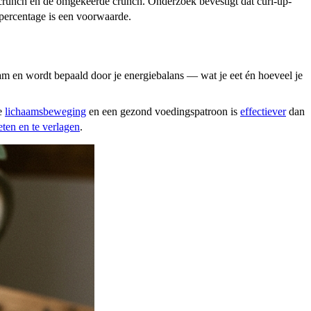
, de crunch en de omgekeerde crunch. Onderzoek bevestigt dat curl-up-
tpercentage is een voorwaarde.
am en wordt bepaald door je energiebalans — wat je eet én hoeveel je
ge
lichaamsbeweging
en een gezond voedingspatroon is
effectiever
dan
ten en te verlagen
.