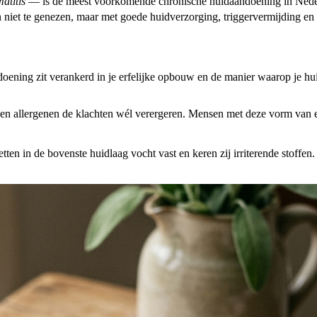
atitis
— is de meest voorkomende chronische huidaandoening in Nederla
en niet te genezen, maar met goede huidverzorging, triggervermijding en
doening zit verankerd in je erfelijke opbouw en de manier waarop je h
unnen allergenen de klachten wél verergeren. Mensen met deze vorm va
tten in de bovenste huidlaag vocht vast en keren zij irriterende stoffe