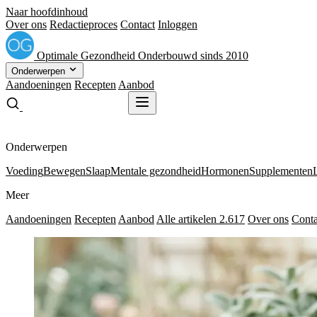
Naar hoofdinhoud
Over ons
Redactieproces
Contact
Inloggen
Optimale
Gezondheid
Onderbouwd sinds 2010
Onderwerpen
Aandoeningen
Recepten
Aanbod
Gratis receptenboek
Gratis receptenboek
Onderwerpen
Voeding
Bewegen
Slaap
Mentale gezondheid
Hormonen
Supplementen
Meer
Aandoeningen
Recepten
Aanbod
Alle artikelen
2.617
Over ons
Conta