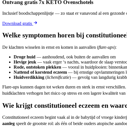
Ontvang gratis 7x KETO Ovenschotels
Inclusief boodschappenlijstje — zo staat er vanavond al een gezonde o
Download gratis
Welke symptomen horen bij constitutionee
De klachten wisselen in ernst en komen in aanvallen (
flare-ups
):
Droge huid
— aanhoudend, ook buiten de aanvallen om
Hevige jeuk
— vaak erger ‘s nachts, waardoor de slaap verstoo
Rode, ontstoken plekken
— vooral in huidplooien: binnenkant
Nattend of korstend eczeem
— bij ernstige opvlammeringen le
Huidverdikking
(
lichenificatie
) — gevolg van langdurig krab
Flare-ups kunnen dagen tot weken duren en sterk in ernst verschillen.
huidklachten verhogen het risico op stress en een lagere kwaliteit van 
Wie krijgt constitutioneel eczeem en waa
Constitutioneel eczeem begint vaak al in de babytijd of vroege kinde
aanleg
speelt de grootste rol: als één of beide ouders atopische aand