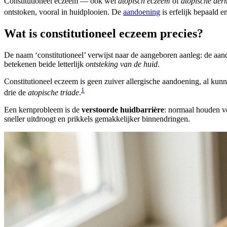
Constitutioneel eczeem — ook wel
atopisch eczeem
of
atopische derm
ontstoken, vooral in huidplooien. De
aandoening
is erfelijk bepaald 
Wat is constitutioneel eczeem precies?
De naam ‘constitutioneel’ verwijst naar de aangeboren aanleg: de aan
betekenen beide letterlijk
ontsteking van de huid
.
Constitutioneel eczeem is geen zuiver allergische aandoening, al k
1
drie de
atopische triade
.
Een kernprobleem is de
verstoorde huidbarrière
: normaal houden ve
sneller uitdroogt en prikkels gemakkelijker binnendringen.