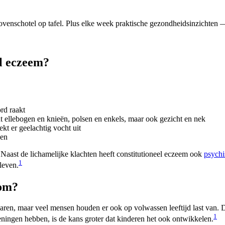
venschotel op tafel. Plus elke week praktische gezondheidsinzichten — 
l eczeem?
rd raakt
 ellebogen en knieën, polsen en enkels, maar ook gezicht en nek
kt er geelachtig vocht uit
ben
 Naast de lichamelijke klachten heeft constitutioneel eczeem ook
psychi
1
leven.
rom?
rjaren, maar veel mensen houden er ook op volwassen leeftijd last van. 
1
oeningen hebben, is de kans groter dat kinderen het ook ontwikkelen.