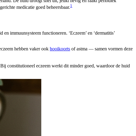
nd. De huid droogt snel uit, jeukt hevig en raakt periodiek
1
 gerichte medicatie goed beheersbaar.
uid en immuunsysteem functioneren. ‘Eczeem’ en ‘dermatitis’
n eczeem hebben vaker ook
hooikoorts
of astma — samen vormen deze
n. Bij constitutioneel eczeem werkt dit minder goed, waardoor de huid