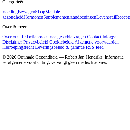
Categorieën
Voeding
Bewegen
Slaap
Mentale
gezondheid
Hormonen
Supplementen
Aandoeningen
Levensstijl
Recept
Over & meer
Over ons
Redactieproces
Veelgestelde vragen
Contact
Inloggen
Disclaimer
Privacybeleid
Cookiebeleid
Algemene voorwaarden
Herroepingsrecht
Leveringsbeleid & garantie
RSS-feed
© 2026 Optimale Gezondheid — Robert Jan Hendriks. Informatie
ter algemene voorlichting; vervangt geen medisch advies.