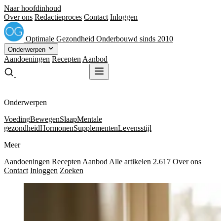
Naar hoofdinhoud
Over ons
Redactieproces
Contact
Inloggen
Optimale
Gezondheid
Onderbouwd sinds 2010
Onderwerpen
Aandoeningen
Recepten
Aanbod
Gratis receptenboek
Gratis receptenboek
Onderwerpen
Voeding
Bewegen
Slaap
Mentale
gezondheid
Hormonen
Supplementen
Levensstijl
Meer
Aandoeningen
Recepten
Aanbod
Alle artikelen
2.617
Over ons
Contact
Inloggen
Zoeken