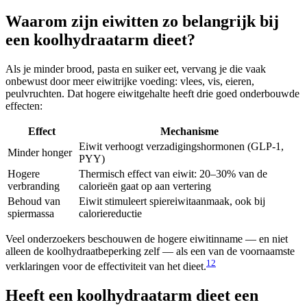
Waarom zijn eiwitten zo belangrijk bij
een koolhydraatarm dieet?
Als je minder brood, pasta en suiker eet, vervang je die vaak
onbewust door meer eiwitrijke voeding: vlees, vis, eieren,
peulvruchten. Dat hogere eiwitgehalte heeft drie goed onderbouwde
effecten:
Effect
Mechanisme
Eiwit verhoogt verzadigingshormonen (GLP-1,
Minder honger
PYY)
Hogere
Thermisch effect van eiwit: 20–30% van de
verbranding
calorieën gaat op aan vertering
Behoud van
Eiwit stimuleert spiereiwitaanmaak, ook bij
spiermassa
caloriereductie
Veel onderzoekers beschouwen de hogere eiwitinname — en niet
alleen de koolhydraatbeperking zelf — als een van de voornaamste
1
2
verklaringen voor de effectiviteit van het dieet.
Heeft een koolhydraatarm dieet een