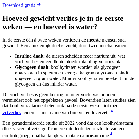
Download gratis
Hoeveel gewicht verlies je in de eerste
weken — en hoeveel is water?
In de eerste één à twee weken verliezen de meeste mensen snel
gewicht. Een aanzienlijk deel is vocht, door twee mechanismen:
Insuline daalt
: de nieren scheiden meer natrium uit, wat
vochtverlies én een lichte bloeddrukdaling veroorzaakt.
Glycogeen daalt
: koolhydraten worden als glycogeen
opgeslagen in spieren en lever; elke gram glycogeen bindt
ongeveer 3 gram water. Minder koolhydraten betekent minder
glycogeen en dus minder water.
Dit vochtverlies is geen bedrog: minder vocht vasthouden
vermindert ook het opgeblazen gevoel. Bovendien laten studies zien
dat koolhydraatarme diëten ook na de eerste weken tot meer
3
4
vetverlies
leiden — met name van buikvet en levervet.
Een gerandomiseerde studie uit 2022 vond dat een koolhydraatarm
dieet visceraal vet significant verminderde ten opzichte van een
4
controlegroep, onafhankelijk van totale calorie-inname.