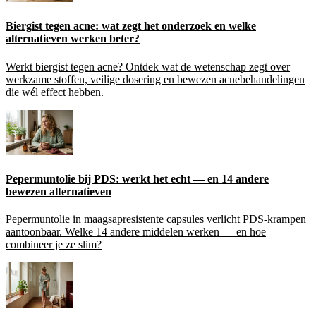
Biergist tegen acne: wat zegt het onderzoek en welke
alternatieven werken beter?
Werkt biergist tegen acne? Ontdek wat de wetenschap zegt over
werkzame stoffen, veilige dosering en bewezen acnebehandelingen
die wél effect hebben.
Pepermuntolie bij PDS: werkt het echt — en 14 andere
bewezen alternatieven
Pepermuntolie in maagsapresistente capsules verlicht PDS-krampen
aantoonbaar. Welke 14 andere middelen werken — en hoe
combineer je ze slim?