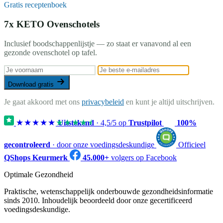
Gratis receptenboek
7x KETO Ovenschotels
Inclusief boodschappenlijstje — zo staat er vanavond al een
gezonde ovenschotel op tafel.
Download gratis
Je gaat akkoord met ons
privacybeleid
en kunt je altijd uitschrijven.
★★★★★
★★★★★
Uitstekend
·
4,5
/5 op
Trustpilot
100%
gecontroleerd
· door onze voedingsdeskundige
Officieel
QShops Keurmerk
45.000+
volgers op Facebook
Optimale Gezondheid
Praktische, wetenschappelijk onderbouwde gezondheidsinformatie
sinds 2010. Inhoudelijk beoordeeld door onze gecertificeerd
voedingsdeskundige.