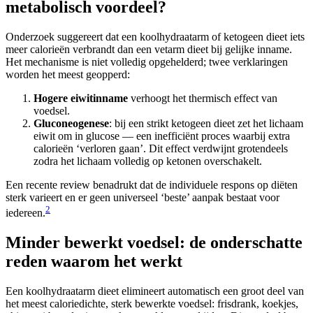
metabolisch voordeel?
Onderzoek suggereert dat een koolhydraatarm of ketogeen dieet iets
meer calorieën verbrandt dan een vetarm dieet bij gelijke inname.
Het mechanisme is niet volledig opgehelderd; twee verklaringen
worden het meest geopperd:
Hogere eiwitinname
verhoogt het thermisch effect van
voedsel.
Gluconeogenese
: bij een strikt ketogeen dieet zet het lichaam
eiwit om in glucose — een inefficiënt proces waarbij extra
calorieën ‘verloren gaan’. Dit effect verdwijnt grotendeels
zodra het lichaam volledig op ketonen overschakelt.
Een recente review benadrukt dat de individuele respons op diëten
sterk varieert en er geen universeel ‘beste’ aanpak bestaat voor
2
iedereen.
Minder bewerkt voedsel: de onderschatte
reden waarom het werkt
Een koolhydraatarm dieet elimineert automatisch een groot deel van
het meest caloriedichte, sterk bewerkte voedsel: frisdrank, koekjes,