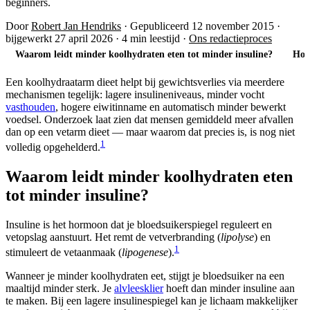
beginners.
Door
Robert Jan Hendriks
·
Gepubliceerd 12 november 2015
·
bijgewerkt 27 april 2026
·
4 min leestijd
·
Ons redactieproces
Waarom leidt minder koolhydraten eten tot minder insuline?
Hoev
Een koolhydraatarm dieet helpt bij gewichtsverlies via meerdere
mechanismen tegelijk: lagere insulineniveaus, minder vocht
vasthouden
, hogere eiwitinname en automatisch minder bewerkt
voedsel. Onderzoek laat zien dat mensen gemiddeld meer afvallen
dan op een vetarm dieet — maar waarom dat precies is, is nog niet
1
volledig opgehelderd.
Waarom leidt minder koolhydraten eten
tot minder insuline?
Insuline is het hormoon dat je bloedsuikerspiegel reguleert en
vetopslag aanstuurt. Het remt de vetverbranding (
lipolyse
) en
1
stimuleert de vetaanmaak (
lipogenese
).
Wanneer je minder koolhydraten eet, stijgt je bloedsuiker na een
maaltijd minder sterk. Je
alvleesklier
hoeft dan minder insuline aan
te maken. Bij een lagere insulinespiegel kan je lichaam makkelijker