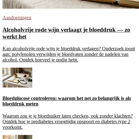
Aandoeningen
Alcoholvrije rode wijn verlaagt je bloeddruk — zo
werkt het
Kan alcoholvrije rode wijn je bloeddruk verlagen? Onderzoek toont
aan: polyfenolen verwijden je bloedvaten zonder de nadelen van
alcohol. Ontdek hoeveel je nodig hebt.
Bloedglucose controleren: waarom het net zo belangrijk is als
bloeddruk meten
Waarom zou je je bloedsuiker laten checken, ook zonder klachten?
Ontdek hoe je prediabetes vroegtijdig opspoort en diabetes type 2
voorkomt.