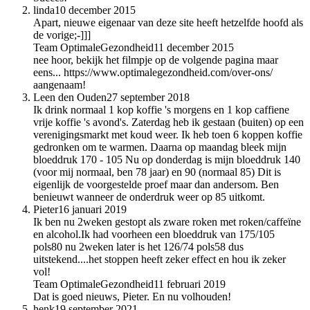
linda
10 december 2015
Apart, nieuwe eigenaar van deze site heeft hetzelfde hoofd als
de vorige;-]]]
Team OptimaleGezondheid
11 december 2015
nee hoor, bekijk het filmpje op de volgende pagina maar
eens... https://www.optimalegezondheid.com/over-ons/
aangenaam!
Leen den Ouden
27 september 2018
Ik drink normaal 1 kop koffie 's morgens en 1 kop caffiene
vrije koffie 's avond's. Zaterdag heb ik gestaan (buiten) op een
verenigingsmarkt met koud weer. Ik heb toen 6 koppen koffie
gedronken om te warmen. Daarna op maandag bleek mijn
bloeddruk 170 - 105 Nu op donderdag is mijn bloeddruk 140
(voor mij normaal, ben 78 jaar) en 90 (normaal 85) Dit is
eigenlijk de voorgestelde proef maar dan andersom. Ben
benieuwt wanneer de onderdruk weer op 85 uitkomt.
Pieter
16 januari 2019
Ik ben nu 2weken gestopt als zware roken met roken/caffeïne
en alcohol.Ik had voorheen een bloeddruk van 175/105
pols80 nu 2weken later is het 126/74 pols58 dus
uitstekend....het stoppen heeft zeker effect en hou ik zeker
vol!
Team OptimaleGezondheid
11 februari 2019
Dat is goed nieuws, Pieter. En nu volhouden!
henk
19 september 2021