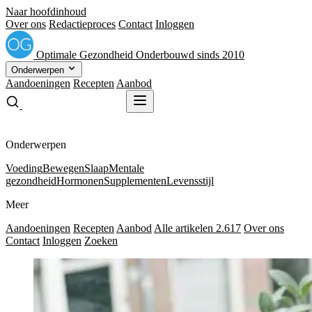
Naar hoofdinhoud
Over ons
Redactieproces
Contact
Inloggen
Optimale
Gezondheid
Onderbouwd sinds 2010
Onderwerpen
Aandoeningen
Recepten
Aanbod
Gratis receptenboek
Gratis receptenboek
Onderwerpen
Voeding
Bewegen
Slaap
Mentale
gezondheid
Hormonen
Supplementen
Levensstijl
Meer
Aandoeningen
Recepten
Aanbod
Alle artikelen
2.617
Over ons
Contact
Inloggen
Zoeken