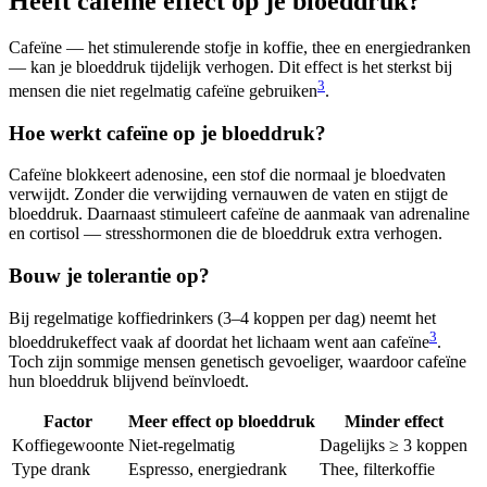
Heeft cafeïne effect op je bloeddruk?
Cafeïne — het stimulerende stofje in koffie, thee en energiedranken
— kan je bloeddruk tijdelijk verhogen. Dit effect is het sterkst bij
3
mensen die niet regelmatig cafeïne gebruiken
.
Hoe werkt cafeïne op je bloeddruk?
Cafeïne blokkeert adenosine, een stof die normaal je bloedvaten
verwijdt. Zonder die verwijding vernauwen de vaten en stijgt de
bloeddruk. Daarnaast stimuleert cafeïne de aanmaak van adrenaline
en cortisol — stresshormonen die de bloeddruk extra verhogen.
Bouw je tolerantie op?
Bij regelmatige koffiedrinkers (3–4 koppen per dag) neemt het
3
bloeddrukeffect vaak af doordat het lichaam went aan cafeïne
.
Toch zijn sommige mensen genetisch gevoeliger, waardoor cafeïne
hun bloeddruk blijvend beïnvloedt.
Factor
Meer effect op bloeddruk
Minder effect
Koffiegewoonte
Niet-regelmatig
Dagelijks ≥ 3 koppen
Type drank
Espresso, energiedrank
Thee, filterkoffie