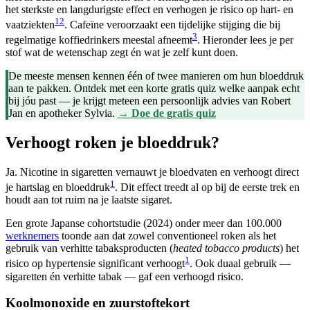
het sterkste en langdurigste effect en verhogen je risico op hart- en
1
2
vaatziekten
. Cafeïne veroorzaakt een tijdelijke stijging die bij
3
regelmatige koffiedrinkers meestal afneemt
. Hieronder lees je per
stof wat de wetenschap zegt én wat je zelf kunt doen.
De meeste mensen kennen één of twee manieren om hun bloeddruk
aan te pakken. Ontdek met een korte gratis quiz welke aanpak echt
bij jóu past — je krijgt meteen een persoonlijk advies van Robert
Jan en apotheker Sylvia.
→ Doe de gratis quiz
Verhoogt roken je bloeddruk?
Ja. Nicotine in sigaretten vernauwt je bloedvaten en verhoogt direct
1
je hartslag en bloeddruk
. Dit effect treedt al op bij de eerste trek en
houdt aan tot ruim na je laatste sigaret.
Een grote Japanse cohortstudie (2024) onder meer dan 100.000
werknemers
toonde aan dat zowel conventioneel roken als het
gebruik van verhitte tabaksproducten (
heated tobacco products
) het
1
risico op hypertensie significant verhoogt
. Ook duaal gebruik —
sigaretten én verhitte tabak — gaf een verhoogd risico.
Koolmonoxide en zuurstoftekort