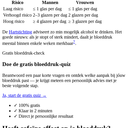
Risico
Mannen
Vrouwen
Laag risico
≤ 1 glas per dag
≤ 1 glas per dag
Verhoogd risico
2–3 glazen per dag
2 glazen per dag
Hoog risico
≥ 4 glazen per dag
≥ 3 glazen per dag
De
Hartstichting
adviseert zo min mogelijk alcohol te drinken. Het
goede nieuws: als je stopt of sterk mindert, daalt je bloeddruk
7
meestal binnen enkele weken merkbaar
.
Gratis bloeddruk-check
Doe de gratis bloeddruk-quiz
Beantwoord een paar korte vragen en ontdek welke aanpak bij jóuw
bloeddruk past — je krijgt meteen een persoonlijk advies met je
beste volgende stap.
Ja, start de gratis quiz →
✓ 100% gratis
✓ Klaar in 2 minuten
✓ Direct je persoonlijke resultaat