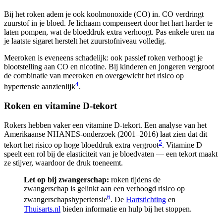
Bij het roken adem je ook koolmonoxide (CO) in. CO verdringt
zuurstof in je bloed. Je lichaam compenseert door het hart harder te
laten pompen, wat de bloeddruk extra verhoogt. Pas enkele uren na
je laatste sigaret herstelt het zuurstofniveau volledig.
Meeroken is eveneens schadelijk: ook passief roken verhoogt je
blootstelling aan CO en nicotine. Bij kinderen en jongeren vergroot
de combinatie van meeroken en overgewicht het risico op
4
hypertensie aanzienlijk
.
Roken en vitamine D-tekort
Rokers hebben vaker een vitamine D-tekort. Een analyse van het
Amerikaanse NHANES-onderzoek (2001–2016) laat zien dat dit
5
tekort het risico op hoge bloeddruk extra vergroot
. Vitamine D
speelt een rol bij de elasticiteit van je bloedvaten — een tekort maakt
ze stijver, waardoor de druk toeneemt.
Let op bij zwangerschap:
roken tijdens de
zwangerschap is gelinkt aan een verhoogd risico op
6
zwangerschapshypertensie
. De
Hartstichting
en
Thuisarts.nl
bieden informatie en hulp bij het stoppen.