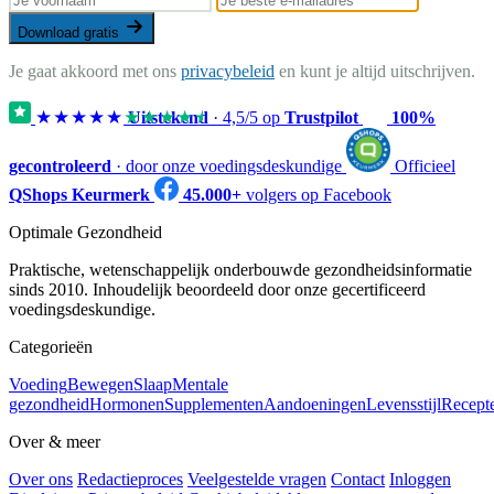
Download gratis
Je gaat akkoord met ons
privacybeleid
en kunt je altijd uitschrijven.
★★★★★
★★★★★
Uitstekend
·
4,5
/5 op
Trustpilot
100%
gecontroleerd
· door onze voedingsdeskundige
Officieel
QShops Keurmerk
45.000+
volgers op Facebook
Optimale Gezondheid
Praktische, wetenschappelijk onderbouwde gezondheidsinformatie
sinds 2010. Inhoudelijk beoordeeld door onze gecertificeerd
voedingsdeskundige.
Categorieën
Voeding
Bewegen
Slaap
Mentale
gezondheid
Hormonen
Supplementen
Aandoeningen
Levensstijl
Recept
Over & meer
Over ons
Redactieproces
Veelgestelde vragen
Contact
Inloggen