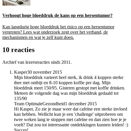
Verhoogt hoge bloeddruk de kans op een hersentumor?
Kan langdurig hoge bloeddruk het risico op een hersentumor
vergroten? Lees wat onderzoek zegt over het verband, de
mechanismen en wat je zelf kunt doen.
10 reacties
Archief van lezersreacties sinds 2011.
Kasper
30 november 2015
Mijn bloeddruk varieert heel sterk, ik drink 4 koppen sterke
thee met ontbijt en 8-10 koppen koffie per dag. Mijn
bloeddruk meet 150/95. Gisteren gestopt met koffie drinken.
Meteen de volgende dag was mijn bloeddruk gedaald tot
135/90
Team OptimaleGezondheid
1 december 2015
Hi Kasper, Zo zie je maar weer dat cafeïne een sterke invloed
kan hebben. Wellicht kun je een 'challenge' uitproberen om
twee weken lang te stoppen met cafeïne en dan zien hoe je je
voelt? Dat zou tot interessante ontdekkingen kunnen leiden! :)
Succes!