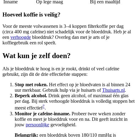
Inname
Op lege maag
Bij een maaltijd
Hoeveel koffie is veilig?
Voor de meeste volwassenen is 3–4 koppen filterkoffie per dag
(circa 400 mg cafeïne) niet schadelijk voor de bloeddruk. Heb je al
een
verhoogde
bloeddruk? Overleg dan met je arts of je
koffiegebruik een rol speelt.
Wat kun je zelf doen?
Als je bloeddruk te hoog is en je rookt, drinkt of veel cafeïne
gebruikt, zijn dit de drie effectiefste stappen:
Stop met roken.
Het effect op je bloedvaten is al binnen 24
uur merkbaar. Gebruik hulp via je huisarts of
Thuisarts.nl
.
Beperk alcohol.
Drink geen alcohol, of maximaal één glas
per dag. Bij sterk verhoogde bloeddruk is volledig stoppen het
7
meest effectief
.
Monitor je cafeïne-inname.
Probeer twee weken zonder
koffie en meet je bloeddruk voor en na. Dit geeft inzicht in
jouw
persoonlijke
gevoeligheid.
Belangrijk:
een bloeddruk boven 180/110 mmHg is