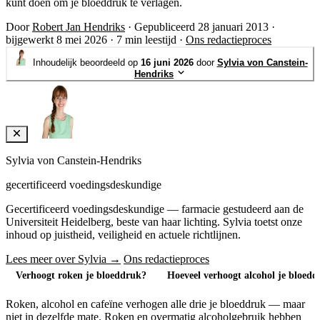
kunt doen om je bloeddruk te verlagen.
Door
Robert Jan Hendriks
·
Gepubliceerd 28 januari 2013
·
bijgewerkt 8 mei 2026
·
7 min leestijd
·
Ons redactieproces
Inhoudelijk beoordeeld op
16 juni 2026
door
Sylvia von Canstein-
Hendriks
Sylvia von Canstein-Hendriks
gecertificeerd voedingsdeskundige
Gecertificeerd voedingsdeskundige — farmacie gestudeerd aan de
Universiteit Heidelberg, beste van haar lichting. Sylvia toetst onze
inhoud op juistheid, veiligheid en actuele richtlijnen.
Lees meer over Sylvia →
Ons redactieproces
Verhoogt roken je bloeddruk?
Hoeveel verhoogt alcohol je bloed
Roken, alcohol en cafeïne verhogen alle drie je bloeddruk — maar
niet in dezelfde mate. Roken en overmatig alcoholgebruik hebben