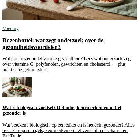
Voeding
Rozenbottel: wat zegt onderzoek over de
gezondheidsvoordelen?
Wat doet rozenbottel voor je gezondheid? Lees wat onderzoek zegt
over vitamine C, polyfenolen, gewrichten en cholesterol — plus
praktische gebruikstips.
Wat is biologisch voedsel? Definitie, keurmerken en of het
gezonder is
Wat betekent 'biologisch' op een etiket en is het écht gezonder? Alles
over Europese regels, keurmerken en het verschil met scharrel en
FairTrade.