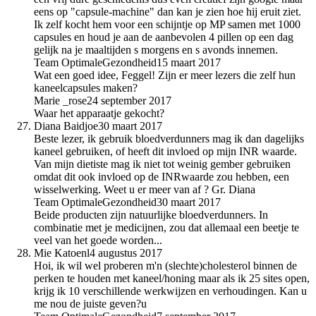
eens op "capsule-machine" dan kan je zien hoe hij eruit ziet.
Ik zelf kocht hem voor een schijntje op MP samen met 1000
capsules en houd je aan de aanbevolen 4 pillen op een dag
gelijk na je maaltijden s morgens en s avonds innemen.
Team OptimaleGezondheid
15 maart 2017
Wat een goed idee, Feggel! Zijn er meer lezers die zelf hun
kaneelcapsules maken?
Marie _rose
24 september 2017
Waar het apparaatje gekocht?
Diana Baidjoe
30 maart 2017
Beste lezer, ik gebruik bloedverdunners mag ik dan dagelijks
kaneel gebruiken, of heeft dit invloed op mijn INR waarde.
Van mijn dietiste mag ik niet tot weinig gember gebruiken
omdat dit ook invloed op de INRwaarde zou hebben, een
wisselwerking. Weet u er meer van af ? Gr. Diana
Team OptimaleGezondheid
30 maart 2017
Beide producten zijn natuurlijke bloedverdunners. In
combinatie met je medicijnen, zou dat allemaal een beetje te
veel van het goede worden...
Mie Katoenl
4 augustus 2017
Hoi, ik wil wel proberen m'n (slechte)cholesterol binnen de
perken te houden met kaneel/honing maar als ik 25 sites open,
krijg ik 10 verschillende werkwijzen en verhoudingen. Kan u
me nou de juiste geven?u