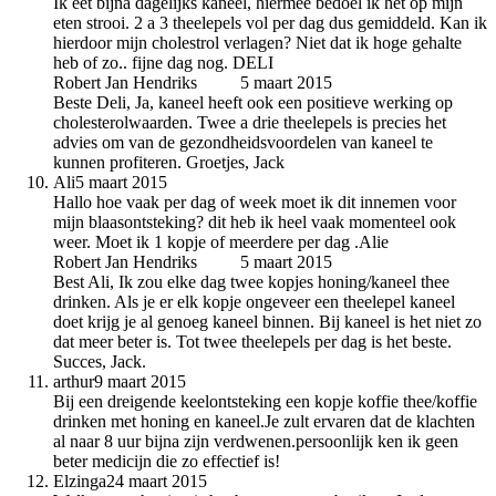
Ik eet bijna dagelijks kaneel, hiermee bedoel ik het op mijn
eten strooi. 2 a 3 theelepels vol per dag dus gemiddeld. Kan ik
hierdoor mijn cholestrol verlagen? Niet dat ik hoge gehalte
heb of zo.. fijne dag nog. DELI
Robert Jan Hendriks
auteur
5 maart 2015
Beste Deli, Ja, kaneel heeft ook een positieve werking op
cholesterolwaarden. Twee a drie theelepels is precies het
advies om van de gezondheidsvoordelen van kaneel te
kunnen profiteren. Groetjes, Jack
Ali
5 maart 2015
Hallo hoe vaak per dag of week moet ik dit innemen voor
mijn blaasontsteking? dit heb ik heel vaak momenteel ook
weer. Moet ik 1 kopje of meerdere per dag .Alie
Robert Jan Hendriks
auteur
5 maart 2015
Best Ali, Ik zou elke dag twee kopjes honing/kaneel thee
drinken. Als je er elk kopje ongeveer een theelepel kaneel
doet krijg je al genoeg kaneel binnen. Bij kaneel is het niet zo
dat meer beter is. Tot twee theelepels per dag is het beste.
Succes, Jack.
arthur
9 maart 2015
Bij een dreigende keelontsteking een kopje koffie thee/koffie
drinken met honing en kaneel.Je zult ervaren dat de klachten
al naar 8 uur bijna zijn verdwenen.persoonlijk ken ik geen
beter medicijn die zo effectief is!
Elzinga
24 maart 2015