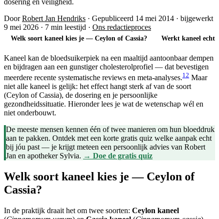
dosering en veiligheid.
Door
Robert Jan Hendriks
·
Gepubliceerd 14 mei 2014
·
bijgewerkt
9 mei 2026
·
7 min leestijd
·
Ons redactieproces
Welk soort kaneel kies je — Ceylon of Cassia?
Werkt kaneel echt 
Kaneel kan de bloedsuikerpiek na een maaltijd aantoonbaar dempen
en bijdragen aan een gunstiger cholesterolprofiel — dat bevestigen
1
2
meerdere recente systematische reviews en meta-analyses.
Maar
niet alle kaneel is gelijk: het effect hangt sterk af van de soort
(Ceylon of Cassia), de dosering en je persoonlijke
gezondheidssituatie. Hieronder lees je wat de wetenschap wél en
niet onderbouwt.
De meeste mensen kennen één of twee manieren om hun bloeddruk
aan te pakken. Ontdek met een korte gratis quiz welke aanpak echt
bij jóu past — je krijgt meteen een persoonlijk advies van Robert
Jan en apotheker Sylvia.
→ Doe de gratis quiz
Welk soort kaneel kies je — Ceylon of
Cassia?
In de praktijk draait het om twee soorten:
Ceylon kaneel