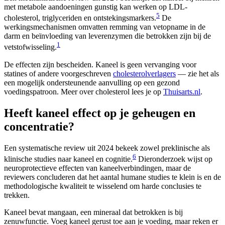
met metabole aandoeningen gunstig kan werken op LDL-
5
cholesterol, triglyceriden en ontstekingsmarkers.
De
werkingsmechanismen omvatten remming van vetopname in de
darm en beïnvloeding van leverenzymen die betrokken zijn bij de
1
vetstofwisseling.
De effecten zijn bescheiden. Kaneel is geen vervanging voor
statines of andere voorgeschreven
cholesterolverlagers
— zie het als
een mogelijk ondersteunende aanvulling op een gezond
voedingspatroon. Meer over cholesterol lees je op
Thuisarts.nl
.
Heeft kaneel effect op je geheugen en
concentratie?
Een systematische review uit 2024 bekeek zowel preklinische als
6
klinische studies naar kaneel en cognitie.
Dieronderzoek wijst op
neuroprotectieve effecten van kaneelverbindingen, maar de
reviewers concluderen dat het aantal humane studies te klein is en de
methodologische kwaliteit te wisselend om harde conclusies te
trekken.
Kaneel bevat mangaan, een mineraal dat betrokken is bij
zenuwfunctie. Voeg kaneel gerust toe aan je voeding, maar reken er