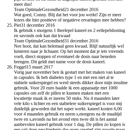
meer dus!
Team OptimaleGezondheid
21 december 2016
Wat goed, Conny. Blij dat het voor jou werkt! Zijn er meer
lezers die hier positieve of negatieve ervaringen mee hebben?
Piet
31 december 2016
Ik gebruik s morgens 1 theelepel kaneel en 2 eetlepelshoning
en savonds ook kan dat kwaad
Team OptimaleGezondheid
31 december 2016
Nee hoor, dat kan helemaal geen kwaad. Blijf natuurlijk wel
luisteren naar je lichaam: Op het moment dat je iets vreemds
voelt, direct stoppen of eventueel de dosis naar beneden
brengen. Dit geldt met name voor de dosis kaneel.
Feggel
15 maart 2017
Vorig jaar november ben ik gestart met het maken van kaneel
in capsules. Ik heb diabetes type 1 en met een niet al te
stabiele suikerspiegel en werd steeds dikker door mijn insuline
gebruik. Voor 20 euro haalde ik een apparaatje met 1000
capsules om zelf de pillen te kunnen maken met een
kwatiertje maak ik er ineens 50 stuks. Nu 4 maanden later
vele kilo s lichter en een stabielere suikerspiegel is voor mij
duidelijk geworden dat het super werkt. kaneel kosten 6,00
voor 4 maanden gebruik en neem s,morgens na de maaltijd
twee en s,avonds na het avond eten twee dit is het aantal
aanbevolen kaneel gebruik voor 1 dag. De pillen zo kopen is
een vrij dure geschiedenis dus even creatief zijn google maar