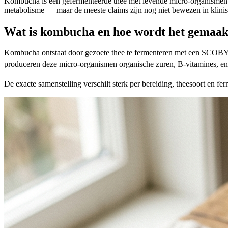
Kombucha is een gefermenteerde thee met levende micro-organismen 
metabolisme — maar de meeste claims zijn nog niet bewezen in klinisch
Wat is kombucha en hoe wordt het gemaak
Kombucha ontstaat door gezoete thee te fermenteren met een SCOB
produceren deze micro-organismen organische zuren, B-vitamines, e
De exacte samenstelling verschilt sterk per bereiding, theesoort en 