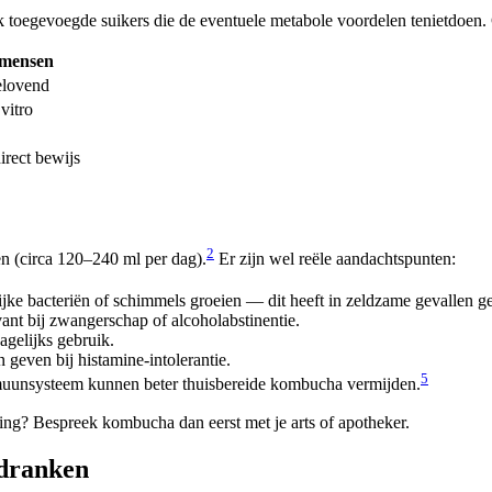
oegevoegde suikers die de eventuele metabole voordelen tenietdoen. Ch
 mensen
elovend
vitro
rect bewijs
2
n (circa 120–240 ml per dag).
Er zijn wel reële aandachtspunten:
jke bacteriën of schimmels groeien — dit heeft in zeldzame gevallen gel
nt bij zwangerschap of alcoholabstinentie.
agelijks gebruik.
geven bij histamine-intolerantie.
5
uunsysteem kunnen beter thuisbereide kombucha vermijden.
ing? Bespreek kombucha dan eerst met je arts of apotheker.
dranken