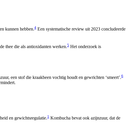
4
ten kunnen hebben.
Een systematische review uit 2023 concludeerde
5
 de thee die als antioxidanten werken.
Het onderzoek is
6
uur, een stof die kraakbeen vochtig houdt en gewrichten ‘smeert’.
rmindert.
1
eid en gewichtsregulatie.
Kombucha bevat ook azijnzuur, dat de