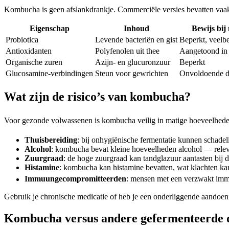
Kombucha is geen afslankdrankje. Commerciële versies bevatten vaak t
Eigenschap
Inhoud
Bewijs bij
Probiotica
Levende bacteriën en gist
Beperkt, veelb
Antioxidanten
Polyfenolen uit thee
Aangetoond in 
Organische zuren
Azijn- en glucuronzuur
Beperkt
Glucosamine-verbindingen
Steun voor gewrichten
Onvoldoende di
Wat zijn de risico’s van kombucha?
Voor gezonde volwassenen is kombucha veilig in matige hoeveelhede
Thuisbereiding
: bij onhygiënische fermentatie kunnen schadeli
Alcohol
: kombucha bevat kleine hoeveelheden alcohol — releva
Zuurgraad
: de hoge zuurgraad kan tandglazuur aantasten bij d
Histamine
: kombucha kan histamine bevatten, wat klachten kan 
Immuungecompromitteerden
: mensen met een verzwakt imm
Gebruik je chronische medicatie of heb je een onderliggende aandoen
Kombucha versus andere gefermenteerde 