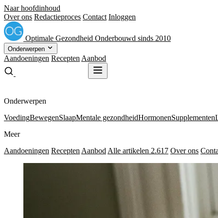
Naar hoofdinhoud
Over ons
Redactieproces
Contact
Inloggen
Optimale
Gezondheid
Onderbouwd sinds 2010
Onderwerpen
Aandoeningen
Recepten
Aanbod
Gratis receptenboek
Gratis receptenboek
Onderwerpen
Voeding
Bewegen
Slaap
Mentale gezondheid
Hormonen
Supplementen
Meer
Aandoeningen
Recepten
Aanbod
Alle artikelen
2.617
Over ons
Conta