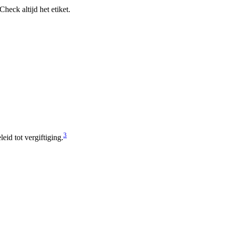
eck altijd het etiket.
3
eid tot vergiftiging.