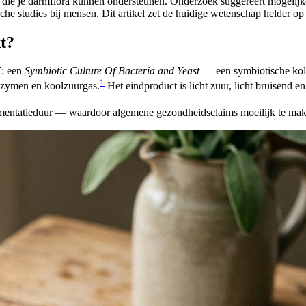
die je darmflora kunnen ondersteunen. Onderzoek suggereert mogelij
e studies bij mensen. Dit artikel zet de huidige wetenschap helder op e
t?
Y: een
Symbiotic Culture Of Bacteria and Yeast
— een symbiotische kolon
1
nzymen en koolzuurgas.
Het eindproduct is licht zuur, licht bruisend 
fermentatieduur — waardoor algemene gezondheidsclaims moeilijk te mak