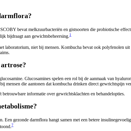
darmflora?
COBY bevat melkzuurbacteriën en gistsoorten die probiotische effec
1
ijk bijdraagt aan gewichtsbeheersing.
n het laboratorium, niet bij mensen. Kombucha bevat ook polyfenolen uit
laims.
 artrose?
lucosamine. Glucosamines spelen een rol bij de aanmaak van hyaluronz
dies bij mensen die aantonen dat kombucha drinken direct gewrichtspijn ve
t betrouwbare informatie over gewrichtsklachten en behandelopties.
metabolisme?
n. Een gezonde darmflora hangt samen met een betere insulinegevoeligh
7
etoond.