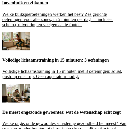
bovenbuik en zijkanten
Welke buikspieroefeningen werken het best? Zes gerichte
oefeningen voor alle zones, in 5 minuten per dag — inclusief
schema, uitvoering en veelgemaakte fouten.
Volledige lichaamstraining in 15 minuten: 3 oefeningen
Volledige lichaamstraining in 15 minuten met 3 oefeningen: squat,
push-up en sit-up. Geen apparatuur nodig.
De meest ongezonde gewoontes: wat de wetenschap écht zegt
Welke ongezonde gewoontes schaden je gezondheid het meest? Van
snacken zonder honger tot chronische stress — dit zegt actueel