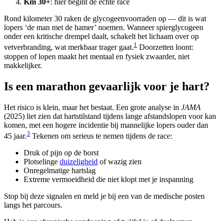
Km 30+
: hier begint de echte race
Rond kilometer 30 raken de glycogeenvoorraden op — dit is wat
lopers ‘de man met de hamer’ noemen. Wanneer spierglycogeen
onder een kritische drempel daalt, schakelt het lichaam over op
1
vetverbranding, wat merkbaar trager gaat.
Doorzetten loont:
stoppen of lopen maakt het mentaal en fysiek zwaarder, niet
makkelijker.
Is een marathon gevaarlijk voor je hart?
Het risico is klein, maar het bestaat. Een grote analyse in
JAMA
(2025) liet zien dat hartstilstand tijdens lange afstandslopen voor kan
komen, met een hogere incidentie bij mannelijke lopers ouder dan
3
45 jaar.
Tekenen om serieus te nemen tijdens de race:
Druk of pijn op de borst
Plotselinge
duizeligheid
of wazig zien
Onregelmatige hartslag
Extreme vermoeidheid die niet klopt met je inspanning
Stop bij deze signalen en meld je bij een van de medische posten
langs het parcours.