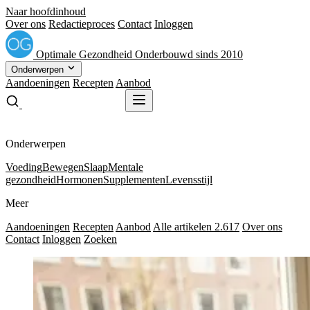
Naar hoofdinhoud
Over ons
Redactieproces
Contact
Inloggen
Optimale
Gezondheid
Onderbouwd sinds 2010
Onderwerpen
Aandoeningen
Recepten
Aanbod
Gratis receptenboek
Gratis receptenboek
Onderwerpen
Voeding
Bewegen
Slaap
Mentale
gezondheid
Hormonen
Supplementen
Levensstijl
Meer
Aandoeningen
Recepten
Aanbod
Alle artikelen
2.617
Over ons
Contact
Inloggen
Zoeken