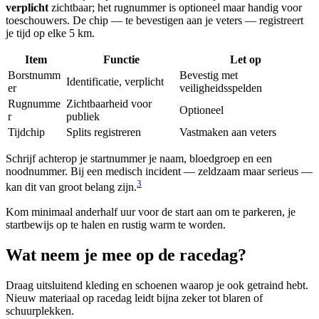
verplicht
zichtbaar; het rugnummer is optioneel maar handig voor
toeschouwers. De chip — te bevestigen aan je veters — registreert
je tijd op elke 5 km.
Item
Functie
Let op
Borstnumm
Bevestig met
Identificatie, verplicht
er
veiligheidsspelden
Rugnumme
Zichtbaarheid voor
Optioneel
r
publiek
Tijdchip
Splits registreren
Vastmaken aan veters
Schrijf achterop je startnummer je naam, bloedgroep en een
noodnummer. Bij een medisch incident — zeldzaam maar serieus —
3
kan dit van groot belang zijn.
Kom minimaal anderhalf uur voor de start aan om te parkeren, je
startbewijs op te halen en rustig warm te worden.
Wat neem je mee op de racedag?
Draag uitsluitend kleding en schoenen waarop je ook getraind hebt.
Nieuw materiaal op racedag leidt bijna zeker tot blaren of
schuurplekken.