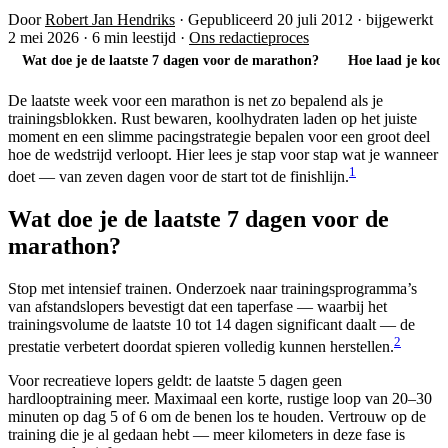
Door
Robert Jan Hendriks
·
Gepubliceerd 20 juli 2012
·
bijgewerkt
2 mei 2026
·
6 min leestijd
·
Ons redactieproces
Wat doe je de laatste 7 dagen voor de marathon?
Hoe laad je koo
De laatste week voor een marathon is net zo bepalend als je
trainingsblokken. Rust bewaren, koolhydraten laden op het juiste
moment en een slimme pacingstrategie bepalen voor een groot deel
hoe de wedstrijd verloopt. Hier lees je stap voor stap wat je wanneer
1
doet — van zeven dagen voor de start tot de finishlijn.
Wat doe je de laatste 7 dagen voor de
marathon?
Stop met intensief trainen. Onderzoek naar trainingsprogramma’s
van afstandslopers bevestigt dat een taperfase — waarbij het
trainingsvolume de laatste 10 tot 14 dagen significant daalt — de
2
prestatie verbetert doordat spieren volledig kunnen herstellen.
Voor recreatieve lopers geldt: de laatste 5 dagen geen
hardlooptraining meer. Maximaal een korte, rustige loop van 20–30
minuten op dag 5 of 6 om de benen los te houden. Vertrouw op de
training die je al gedaan hebt — meer kilometers in deze fase is