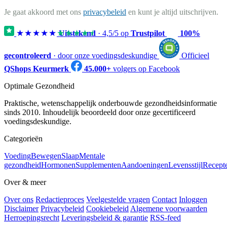
Je gaat akkoord met ons
privacybeleid
en kunt je altijd uitschrijven.
★★★★★
★★★★★
Uitstekend
·
4,5
/5 op
Trustpilot
100%
gecontroleerd
· door onze voedingsdeskundige
Officieel
QShops Keurmerk
45.000+
volgers op Facebook
Optimale Gezondheid
Praktische, wetenschappelijk onderbouwde gezondheidsinformatie
sinds 2010. Inhoudelijk beoordeeld door onze gecertificeerd
voedingsdeskundige.
Categorieën
Voeding
Bewegen
Slaap
Mentale
gezondheid
Hormonen
Supplementen
Aandoeningen
Levensstijl
Recept
Over & meer
Over ons
Redactieproces
Veelgestelde vragen
Contact
Inloggen
Disclaimer
Privacybeleid
Cookiebeleid
Algemene voorwaarden
Herroepingsrecht
Leveringsbeleid & garantie
RSS-feed