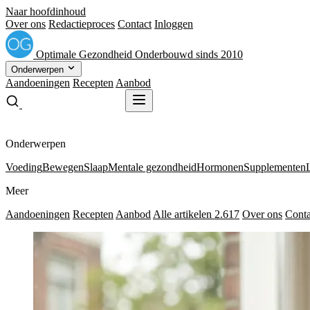
Naar hoofdinhoud
Over ons
Redactieproces
Contact
Inloggen
Optimale
Gezondheid
Onderbouwd sinds 2010
Onderwerpen
Aandoeningen
Recepten
Aanbod
Gratis receptenboek
Gratis receptenboek
Onderwerpen
Voeding
Bewegen
Slaap
Mentale gezondheid
Hormonen
Supplementen
Meer
Aandoeningen
Recepten
Aanbod
Alle artikelen
2.617
Over ons
Conta