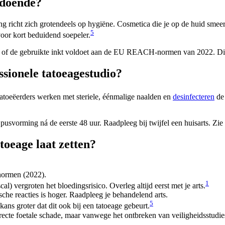
ldoende?
g richt zich grotendeels op hygiëne. Cosmetica die je op de huid smeer
5
oor kort beduidend soepeler.
k of de gebruikte inkt voldoet aan de EU REACH-normen van 2022. Dit
essionele tatoeagestudio?
le tatoeëerders werken met steriele, éénmalige naalden en
desinfecteren
de 
pusvorming ná de eerste 48 uur. Raadpleeg bij twijfel een huisarts. Zi
toeage laat zetten?
normen (2022).
1
l) vergroten het bloedingsrisico. Overleg altijd eerst met je arts.
pische reacties is hoger. Raadpleeg je behandelend arts.
5
 kans groter dat dit ook bij een tatoeage gebeurt.
irecte foetale schade, maar vanwege het ontbreken van veiligheidsstudi