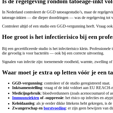
Is de regelgeving rondom tatoeage-inkt vo
In Nederland controleert de GGD tatoeagestudio’s, maar de regelgevin
tatoeage-inkten — die dieper doordringen — was de regelgeving tot v
Controleer altijd of een studio een GGD-vergunning heeft. Vraag oo
Hoe groot is het infectierisico bij een prof
Bij een gecertificeerde studio is het infectierisico klein. Professione
die gevoelig is voor bacteriën — ook bij een correcte uitvoering.
Signalen van infectie zijn: toenemende roodheid, warmte, zwelling of 
Waar moet je extra op letten vóór je een ta
GGD-vergunning
: controleer of de studio geregistreerd staat.
Inktsamenstelling
: vraag of de inkt voldoet aan EU REACH-
Medicijngebruik
: bloedverdunners (zoals acenocoumarol of asca
Immuunziekten
of -suppressie
: het risico op infecties en aty
Keloïdaanleg
: als je eerder dikke littekens hebt gekregen, is de
Zwangerschap en
borstvoeding
: er zijn geen bewijzen van d