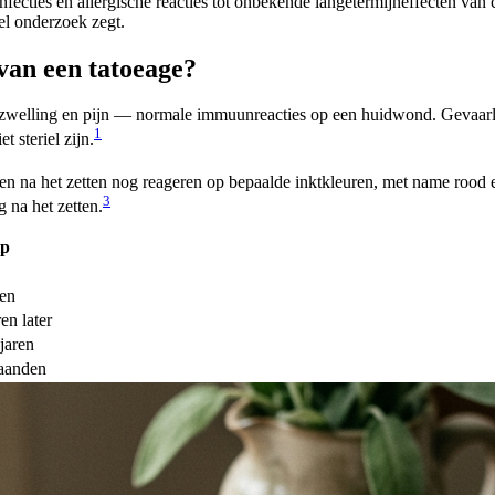
nfecties en allergische reacties tot onbekende langetermijneffecten van c
eel onderzoek zegt.
van een tatoeage?
welling en pijn — normale immuunreacties op een huidwond. Gevaarlijker
1
 steriel zijn.
n na het zetten nog reageren op bepaalde inktkleuren, met name rood e
3
 na het zetten.
ip
ken
en later
jaren
aanden