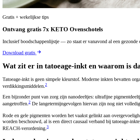
Gratis + wekelijkse tips
Ontvang gratis 7x KETO Ovenschotels
Inclusief boodschappenlijstje — zo staat er vanavond al een gezonde o
Download gratis
Wat zit er in tatoeage-inkt en waarom is d
Tatoeage-inkt is geen simpele kleurstof. Moderne inkten bevatten org
2
verdikkingsmiddelen.
Een bijzonder punt van zorg zijn nanodeeltjes: ultrafijne pigmentdeelt
2
aangetroffen.
De langetermijngevolgen hiervan zijn nog niet volledi
Rode en gele pigmenten worden het vaakst gelinkt aan overgevoelighe
worden beschouwd, al is een direct causaal verband bij tatoeage-inkt
3
REACH-verordening.