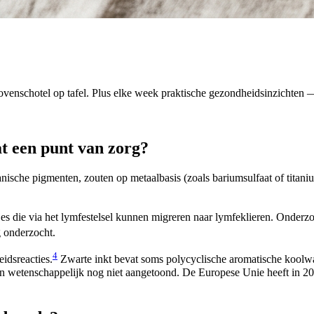
venschotel op tafel. Plus elke week praktische gezondheidsinzichten — 
at een punt van zorg?
anische pigmenten, zouten op metaalbasis (zoals bariumsulfaat of titan
jes die via het lymfestelsel kunnen migreren naar lymfeklieren. Onderzoe
g onderzocht.
4
idsreacties.
Zwarte inkt bevat soms polycyclische aromatische koolwa
en wetenschappelijk nog niet aangetoond. De Europese Unie heeft in 202