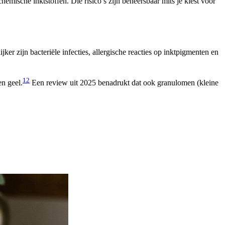
hemische inktstoffen. Die risico’s zijn beheersbaar mits je kiest voor
 zijn bacteriële infecties, allergische reacties op inktpigmenten en
1
2
n geel.
Een review uit 2025 benadrukt dat ook granulomen (kleine