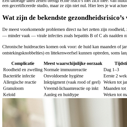
Een tatoeage laten zetten brengt echte risico’s met zich mee: van huidi
een gecertificeerde studio, maar ze zijn niet nul. Hier lees je wat actu
Wat zijn de bekendste gezondheidsrisico’s 
De meest voorkomende problemen direct na het zetten zijn roodheid, z
— minder vaak — virale infecties zoals hepatitis B of C als naalden niet
Chronische huidreacties komen ook voor: de huid kan maanden of jare
ontstekingsknobbelties) en littekenweefsel kunnen optreden, soms lang
Complicatie
Meest waarschijnlijke oorzaak
Tijdst
Roodheid en zwelling
Normale immuunreactie
Dag 1–3
Bacteriële infectie
Onvoldoende hygiëne
Eerste 2 we
Allergische reactie
Inktpigment (vaak rood of geel)
Weken tot jar
Granuloom
Vreemd-lichaamreactie op inkt
Maanden tot 
Keloïd
Aanleg en huidtype
Weken tot m