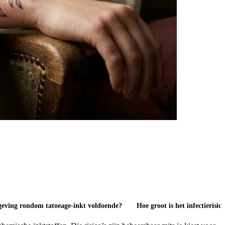
lgeving rondom tatoeage-inkt voldoende?
Hoe groot is het infectierisic