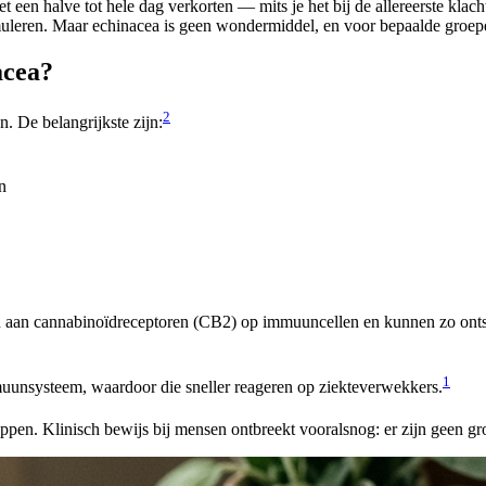
t een halve tot hele dag verkorten — mits je het bij de allereerste klac
uleren. Maar echinacea is geen wondermiddel, en voor bepaalde groepe
acea?
2
. De belangrijkste zijn:
n
en aan cannabinoïdreceptoren (CB2) op immuuncellen en kunnen zo onts
1
muunsysteem, waardoor die sneller reageren op ziekteverwekkers.
pen. Klinisch bewijs bij mensen ontbreekt vooralsnog: er zijn geen gro