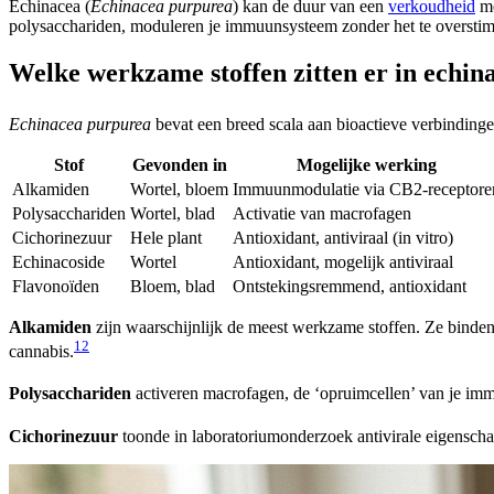
Echinacea (
Echinacea purpurea
) kan de duur van een
verkoudheid
me
polysacchariden, moduleren je immuunsysteem zonder het te overstim
Welke werkzame stoffen zitten er in echin
Echinacea purpurea
bevat een breed scala aan bioactieve verbindingen
Stof
Gevonden in
Mogelijke werking
Alkamiden
Wortel, bloem
Immuunmodulatie via CB2-receptore
Polysacchariden
Wortel, blad
Activatie van macrofagen
Cichorinezuur
Hele plant
Antioxidant, antiviraal (in vitro)
Echinacoside
Wortel
Antioxidant, mogelijk antiviraal
Flavonoïden
Bloem, blad
Ontstekingsremmend, antioxidant
Alkamiden
zijn waarschijnlijk de meest werkzame stoffen. Ze bind
1
2
cannabis.
Polysacchariden
activeren macrofagen, de ‘opruimcellen’ van je im
Cichorinezuur
toonde in laboratoriumonderzoek antivirale eigenschap