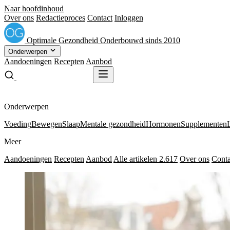
Naar hoofdinhoud
Over ons
Redactieproces
Contact
Inloggen
Optimale
Gezondheid
Onderbouwd sinds 2010
Onderwerpen
Aandoeningen
Recepten
Aanbod
Gratis receptenboek
Gratis receptenboek
Onderwerpen
Voeding
Bewegen
Slaap
Mentale gezondheid
Hormonen
Supplementen
Meer
Aandoeningen
Recepten
Aanbod
Alle artikelen
2.617
Over ons
Conta