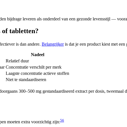
n bijdrage leveren als onderdeel van een gezonde levensstijl — vooral
of tabletten?
fectiever is dan andere.
Belangrijker
is dat je een product kiest met een
Nadeel
Relatief duur
aar
Concentratie verschilt per merk
Laagste concentratie actieve stoffen
Niet te standaardiseren
n doorgaans 300–500 mg gestandaardiseerd extract per dosis, tweemaal
5
6
pen moeten extra voorzichtig zijn: