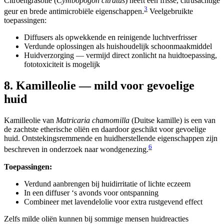
Citroengrasolie (
Cymbopogon citratus
) heeft een frisse, citrusachtige
3
geur en brede antimicrobiële eigenschappen.
Veelgebruikte
toepassingen:
Diffusers als opwekkende en reinigende luchtverfrisser
Verdunde oplossingen als huishoudelijk schoonmaakmiddel
Huidverzorging — vermijd direct zonlicht na huidtoepassing,
fototoxiciteit is mogelijk
8. Kamilleolie — mild voor gevoelige
huid
Kamilleolie van
Matricaria chamomilla
(Duitse kamille) is een van
de zachtste etherische oliën en daardoor geschikt voor gevoelige
huid. Ontstekingsremmende en huidherstellende eigenschappen zijn
6
beschreven in onderzoek naar wondgenezing.
Toepassingen:
Verdund aanbrengen bij huidirritatie of lichte eczeem
In een diffuser ‘s avonds voor ontspanning
Combineer met lavendelolie voor extra rustgevend effect
Zelfs milde oliën kunnen bij sommige mensen huidreacties