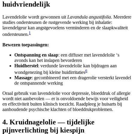
huidvriendelijk
Lavendelolie wordt gewonnen uit
Lavandula angustifolia
. Meerdere
studies ondersteunen de rustgevende werking bij inhalatie:
lavendelgeur kan angstgevoelens verminderen en de slaapkwaliteit
1
ondersteunen.
Bewezen toepassingen:
Ontspanning en slaap
: een diffuser met lavendelolie ‘s
avonds kan het inslapen bevorderen
Huidherstel
: verdunde lavendelolie kan bijdragen aan
6
wondgenezing bij kleine huidirritaties
Massage
: gecombineerd met een dragerolie versterkt lavendel
de ontspannende werking
Oraal gebruik van lavendelolie voor depressie, bloeddruk of allergie
wordt niet aanbevolen — er is onvoldoende bewijs voor veiligheid
en effectiviteit buiten klinisch toezicht. Raadpleeg je huisarts bij
aanhoudende psychische klachten of bloeddrukproblemen.
4. Kruidnagelolie — tijdelijke
pijnverlichting bij kiespijn