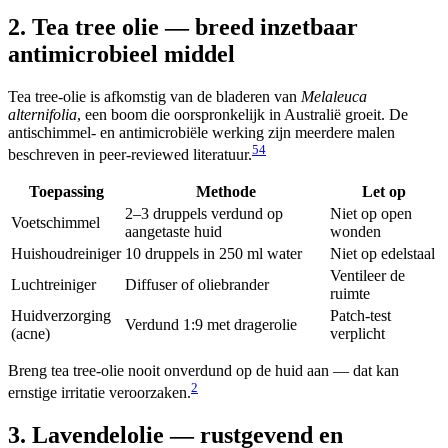
2. Tea tree olie — breed inzetbaar
antimicrobieel middel
Tea tree-olie is afkomstig van de bladeren van
Melaleuca
alternifolia
, een boom die oorspronkelijk in Australië groeit. De
antischimmel- en antimicrobiële werking zijn meerdere malen
5
4
beschreven in peer-reviewed literatuur.
Toepassing
Methode
Let op
2–3 druppels verdund op
Niet op open
Voetschimmel
aangetaste huid
wonden
Huishoudreiniger
10 druppels in 250 ml water
Niet op edelstaal
Ventileer de
Luchtreiniger
Diffuser of oliebrander
ruimte
Huidverzorging
Patch-test
Verdund 1:9 met dragerolie
(acne)
verplicht
Breng tea tree-olie nooit onverdund op de huid aan — dat kan
2
ernstige irritatie veroorzaken.
3. Lavendelolie — rustgevend en