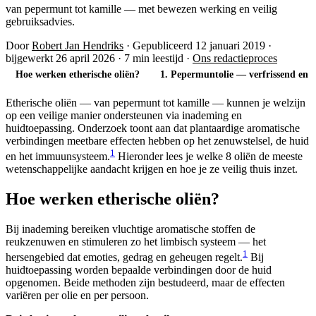
van pepermunt tot kamille — met bewezen werking en veilig
gebruiksadvies.
Door
Robert Jan Hendriks
·
Gepubliceerd 12 januari 2019
·
bijgewerkt 26 april 2026
·
7 min leestijd
·
Ons redactieproces
Hoe werken etherische oliën?
1. Pepermuntolie — verfrissend en v
Etherische oliën — van pepermunt tot kamille — kunnen je welzijn
op een veilige manier ondersteunen via inademing en
huidtoepassing. Onderzoek toont aan dat plantaardige aromatische
verbindingen meetbare effecten hebben op het zenuwstelsel, de huid
1
en het immuunsysteem.
Hieronder lees je welke 8 oliën de meeste
wetenschappelijke aandacht krijgen en hoe je ze veilig thuis inzet.
Hoe werken etherische oliën?
Bij inademing bereiken vluchtige aromatische stoffen de
reukzenuwen en stimuleren zo het limbisch systeem — het
1
hersengebied dat emoties, gedrag en geheugen regelt.
Bij
huidtoepassing worden bepaalde verbindingen door de huid
opgenomen. Beide methoden zijn bestudeerd, maar de effecten
variëren per olie en per persoon.