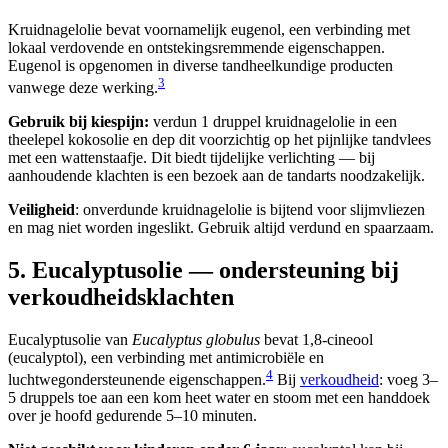
Kruidnagelolie bevat voornamelijk eugenol, een verbinding met
lokaal verdovende en ontstekingsremmende eigenschappen.
Eugenol is opgenomen in diverse tandheelkundige producten
3
vanwege deze werking.
Gebruik bij kiespijn:
verdun 1 druppel kruidnagelolie in een
theelepel kokosolie en dep dit voorzichtig op het pijnlijke tandvlees
met een wattenstaafje. Dit biedt tijdelijke verlichting — bij
aanhoudende klachten is een bezoek aan de tandarts noodzakelijk.
Veiligheid
: onverdunde kruidnagelolie is bijtend voor slijmvliezen
en mag niet worden ingeslikt. Gebruik altijd verdund en spaarzaam.
5. Eucalyptusolie — ondersteuning bij
verkoudheidsklachten
Eucalyptusolie van
Eucalyptus globulus
bevat 1,8-cineool
(eucalyptol), een verbinding met antimicrobiële en
4
luchtwegondersteunende eigenschappen.
Bij
verkoudheid
: voeg 3–
5 druppels toe aan een kom heet water en stoom met een handdoek
over je hoofd gedurende 5–10 minuten.