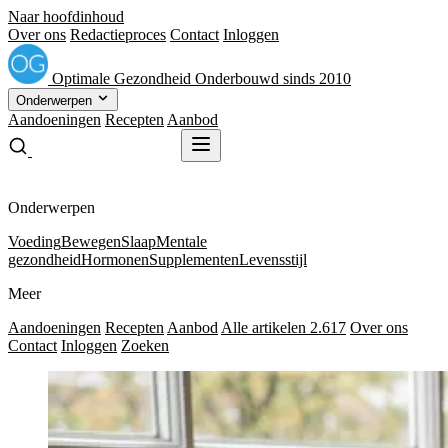
Naar hoofdinhoud
Over ons
Redactieproces
Contact
Inloggen
Optimale
Gezondheid
Onderbouwd sinds 2010
Onderwerpen
Aandoeningen
Recepten
Aanbod
Gratis receptenboek
Gratis receptenboek
Onderwerpen
Voeding
Bewegen
Slaap
Mentale
gezondheid
Hormonen
Supplementen
Levensstijl
Meer
Aandoeningen
Recepten
Aanbod
Alle artikelen
2.617
Over ons
Contact
Inloggen
Zoeken