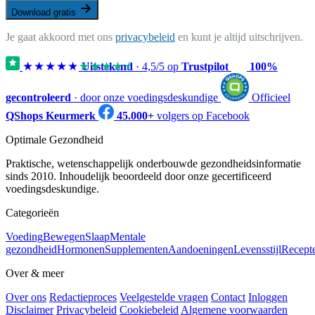
Download gratis
Je gaat akkoord met ons
privacybeleid
en kunt je altijd uitschrijven.
★★★★★
★★★★★
Uitstekend
·
4,5
/5 op
Trustpilot
100%
gecontroleerd
· door onze voedingsdeskundige
Officieel
QShops Keurmerk
45.000+
volgers op Facebook
Optimale Gezondheid
Praktische, wetenschappelijk onderbouwde gezondheidsinformatie
sinds 2010. Inhoudelijk beoordeeld door onze gecertificeerd
voedingsdeskundige.
Categorieën
Voeding
Bewegen
Slaap
Mentale
gezondheid
Hormonen
Supplementen
Aandoeningen
Levensstijl
Recept
Over & meer
Over ons
Redactieproces
Veelgestelde vragen
Contact
Inloggen
Disclaimer
Privacybeleid
Cookiebeleid
Algemene voorwaarden