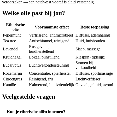
veroorzaken — een patch-test vooraf is altijd verstandig.
Welke olie past bij jou?
Etherische
Voornaamste effect
Beste toepassing
olie
Pepermunt
Verfrissend, antimicrobieel
Diffuser, ademhaling
Tea tree
Antischimmel, reinigend
Huid, huishouden
Rustgevend,
Lavendel
Slaap, massage
huidherstellend
Kruidnagel
Lokaal pijnstillend
Kiespijn (tijdelijk)
Stomen bij
Eucalyptus
Luchtwegondersteuning
verkoudheid
Rozemarijn
Concentratie, spierherstel
Diffuser, sportmassage
Citroengras
Reinigend, fris
Luchtverfrisser
Kamille
Kalmerend, huidvriendelijk
Gevoelige huid, avond
Veelgestelde vragen
Kun je etherische oliën innemen?