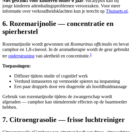
Niet geschikt voor kinderen onder 6 jaar
: eucalyptol kan bij
jonge kinderen ademhalingsproblemen veroorzaken. Voor meer
informatie over verkoudheidsklachten kun je terecht op
Thuisarts.nl
.
6. Rozemarijnolie — concentratie en
spierherstel
Rozemarijnolie wordt gewonnen uit
Rosmarinus officinalis
en bevat
camphor en 1,8-cineool. In de aromatherapie wordt de geur gebruikt
1
ter
ondersteuning
van alertheid en concentratie.
Toepassingen:
Diffuser tijdens studie of cognitief werk
Verdund inmasseren op vermoeide spieren na inspanning
Een paar druppels door een dragerolie als hoofdhuidmassage
Gebruik van rozemarijnolie tijdens de zwangerschap wordt
afgeraden — camphor kan stimulerende effecten op de baarmoeder
hebben.
7. Citroengrasolie — frisse luchtreiniger