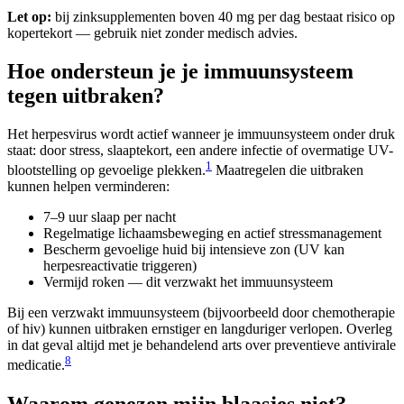
Let op:
bij zinksupplementen boven 40 mg per dag bestaat risico op
kopertekort — gebruik niet zonder medisch advies.
Hoe ondersteun je je immuunsysteem
tegen uitbraken?
Het herpesvirus wordt actief wanneer je immuunsysteem onder druk
staat: door stress, slaaptekort, een andere infectie of overmatige UV-
1
blootstelling op gevoelige plekken.
Maatregelen die uitbraken
kunnen helpen verminderen:
7–9 uur slaap per nacht
Regelmatige lichaamsbeweging en actief stressmanagement
Bescherm gevoelige huid bij intensieve zon (UV kan
herpesreactivatie triggeren)
Vermijd roken — dit verzwakt het immuunsysteem
Bij een verzwakt immuunsysteem (bijvoorbeeld door chemotherapie
of hiv) kunnen uitbraken ernstiger en langduriger verlopen. Overleg
in dat geval altijd met je behandelend arts over preventieve antivirale
8
medicatie.
Waarom genezen mijn blaasjes niet?