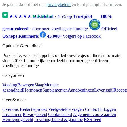
Je gaat akkoord met ons
privacybeleid
en kunt je altijd uitschrijven.
★★★★★
★★★★★
Uitstekend
·
4,5
/5 op
Trustpilot
100%
gecontroleerd
· door onze voedingsdeskundige
Officieel
QShops Keurmerk
45.000+
volgers op Facebook
Optimale Gezondheid
Praktische, wetenschappelijk onderbouwde gezondheidsinformatie
sinds 2010. Inhoudelijk beoordeeld door onze gecertificeerd
voedingsdeskundige.
Categorieën
Voeding
Bewegen
Slaap
Mentale
gezondheid
Hormonen
Supplementen
Aandoeningen
Levensstijl
Recept
Over & meer
Over ons
Redactieproces
Veelgestelde vragen
Contact
Inloggen
Disclaimer
Privacybeleid
Cookiebeleid
Algemene voorwaarden
Herroepingsrecht
Leveringsbeleid & garantie
RSS-feed