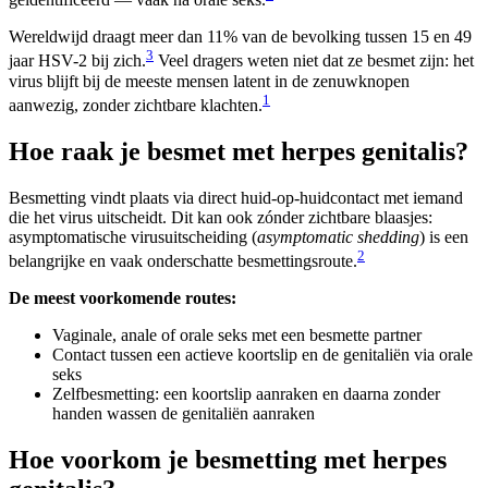
Wereldwijd draagt meer dan 11% van de bevolking tussen 15 en 49
3
jaar HSV-2 bij zich.
Veel dragers weten niet dat ze besmet zijn: het
virus blijft bij de meeste mensen latent in de zenuwknopen
1
aanwezig, zonder zichtbare klachten.
Hoe raak je besmet met herpes genitalis?
Besmetting vindt plaats via direct huid-op-huidcontact met iemand
die het virus uitscheidt. Dit kan ook zónder zichtbare blaasjes:
asymptomatische virusuitscheiding (
asymptomatic shedding
) is een
2
belangrijke en vaak onderschatte besmettingsroute.
De meest voorkomende routes:
Vaginale, anale of orale seks met een besmette partner
Contact tussen een actieve koortslip en de genitaliën via orale
seks
Zelfbesmetting: een koortslip aanraken en daarna zonder
handen wassen de genitaliën aanraken
Hoe voorkom je besmetting met herpes