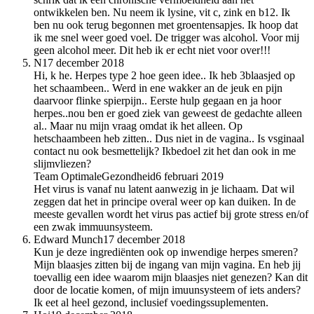
ontwikkelen ben. Nu neem ik lysine, vit c, zink en b12. Ik
ben nu ook terug begonnen met groentensapjes. Ik hoop dat
ik me snel weer goed voel. De trigger was alcohol. Voor mij
geen alcohol meer. Dit heb ik er echt niet voor over!!!
N
17 december 2018
Hi, k he. Herpes type 2 hoe geen idee.. Ik heb 3blaasjed op
het schaambeen.. Werd in ene wakker an de jeuk en pijn
daarvoor flinke spierpijn.. Eerste hulp gegaan en ja hoor
herpes..nou ben er goed ziek van geweest de gedachte alleen
al.. Maar nu mijn vraag omdat ik het alleen. Op
hetschaambeen heb zitten.. Dus niet in de vagina.. Is vsginaal
contact nu ook besmettelijk? Ikbedoel zit het dan ook in me
slijmvliezen?
Team OptimaleGezondheid
6 februari 2019
Het virus is vanaf nu latent aanwezig in je lichaam. Dat wil
zeggen dat het in principe overal weer op kan duiken. In de
meeste gevallen wordt het virus pas actief bij grote stress en/of
een zwak immuunsysteem.
Edward Munch
17 december 2018
Kun je deze ingrediënten ook op inwendige herpes smeren?
Mijn blaasjes zitten bij de ingang van mijn vagina. En heb jij
toevallig een idee waarom mijn blaasjes niet genezen? Kan dit
door de locatie komen, of mijn imuunsysteem of iets anders?
Ik eet al heel gezond, inclusief voedingssuplementen.