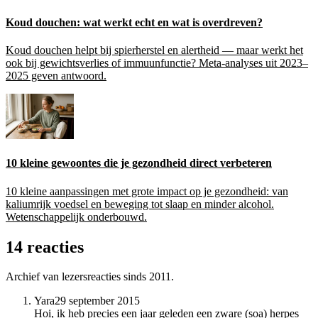
Koud douchen: wat werkt echt en wat is overdreven?
Koud douchen helpt bij spierherstel en alertheid — maar werkt het
ook bij gewichtsverlies of immuunfunctie? Meta-analyses uit 2023–
2025 geven antwoord.
10 kleine gewoontes die je gezondheid direct verbeteren
10 kleine aanpassingen met grote impact op je gezondheid: van
kaliumrijk voedsel en beweging tot slaap en minder alcohol.
Wetenschappelijk onderbouwd.
14 reacties
Archief van lezersreacties sinds 2011.
Yara
29 september 2015
Hoi, ik heb precies een jaar geleden een zware (soa) herpes