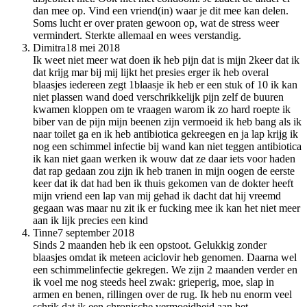
dan mee op. Vind een vriend(in) waar je dit mee kan delen.
Soms lucht er over praten gewoon op, wat de stress weer
vermindert. Sterkte allemaal en wees verstandig.
Dimitra
18 mei 2018
Ik weet niet meer wat doen ik heb pijn dat is mijn 2keer dat ik
dat krijg mar bij mij lijkt het presies erger ik heb overal
blaasjes iedereen zegt 1blaasje ik heb er een stuk of 10 ik kan
niet plassen wand doed verschrikkelijk pijn zelf de buuren
kwamen kloppen om te vraagen warom ik zo hard roepte ik
biber van de pijn mijn beenen zijn vermoeid ik heb bang als ik
naar toilet ga en ik heb antibiotica gekreegen en ja lap krijg ik
nog een schimmel infectie bij wand kan niet teggen antibiotica
ik kan niet gaan werken ik wouw dat ze daar iets voor haden
dat rap gedaan zou zijn ik heb tranen in mijn oogen de eerste
keer dat ik dat had ben ik thuis gekomen van de dokter heeft
mijn vriend een lap van mij gehad ik dacht dat hij vreemd
gegaan was maar nu zit ik er fucking mee ik kan het niet meer
aan ik lijk precies een kind
Tinne
7 september 2018
Sinds 2 maanden heb ik een opstoot. Gelukkig zonder
blaasjes omdat ik meteen aciclovir heb genomen. Daarna wel
een schimmelinfectie gekregen. We zijn 2 maanden verder en
ik voel me nog steeds heel zwak: grieperig, moe, slap in
armen en benen, rillingen over de rug. Ik heb nu enorm veel
schrik dat ik een chronische vermoeidheid aan het