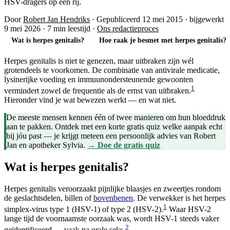
HSV-dragers op een rij.
Door
Robert Jan Hendriks
·
Gepubliceerd 12 mei 2015
·
bijgewerkt
9 mei 2026
·
7 min leestijd
·
Ons redactieproces
Wat is herpes genitalis?
Hoe raak je besmet met herpes genitalis?
Herpes genitalis is niet te genezen, maar uitbraken zijn wél
grotendeels te voorkomen. De combinatie van antivirale medicatie,
lysinerijke voeding en immuunondersteunende gewoonten
1
vermindert zowel de frequentie als de ernst van uitbraken.
Hieronder vind je wat bewezen werkt — en wat niet.
De meeste mensen kennen één of twee manieren om hun bloeddruk
aan te pakken. Ontdek met een korte gratis quiz welke aanpak echt
bij jóu past — je krijgt meteen een persoonlijk advies van Robert
Jan en apotheker Sylvia.
→ Doe de gratis quiz
Wat is herpes genitalis?
Herpes genitalis veroorzaakt pijnlijke blaasjes en zweertjes rondom
de geslachtsdelen, billen of
bovenbenen
. De verwekker is het herpes
1
simplex-virus type 1 (HSV-1) of type 2 (HSV-2).
Waar HSV-2
lange tijd de voornaamste oorzaak was, wordt HSV-1 steeds vaker
2
geïdentificeerd — vaak na orale seks.