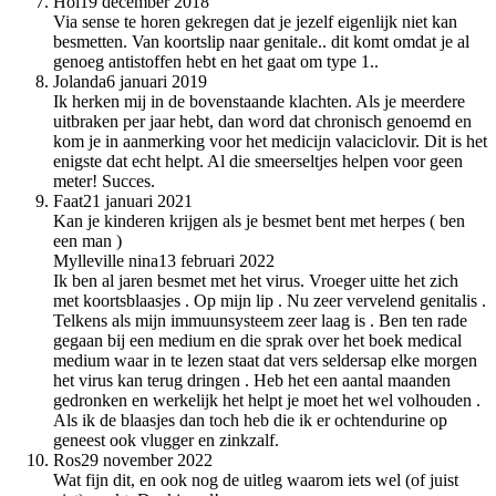
Hoi
19 december 2018
Via sense te horen gekregen dat je jezelf eigenlijk niet kan
besmetten. Van koortslip naar genitale.. dit komt omdat je al
genoeg antistoffen hebt en het gaat om type 1..
Jolanda
6 januari 2019
Ik herken mij in de bovenstaande klachten. Als je meerdere
uitbraken per jaar hebt, dan word dat chronisch genoemd en
kom je in aanmerking voor het medicijn valaciclovir. Dit is het
enigste dat echt helpt. Al die smeerseltjes helpen voor geen
meter! Succes.
Faat
21 januari 2021
Kan je kinderen krijgen als je besmet bent met herpes ( ben
een man )
Mylleville nina
13 februari 2022
Ik ben al jaren besmet met het virus. Vroeger uitte het zich
met koortsblaasjes . Op mijn lip . Nu zeer vervelend genitalis .
Telkens als mijn immuunsysteem zeer laag is . Ben ten rade
gegaan bij een medium en die sprak over het boek medical
medium waar in te lezen staat dat vers seldersap elke morgen
het virus kan terug dringen . Heb het een aantal maanden
gedronken en werkelijk het helpt je moet het wel volhouden .
Als ik de blaasjes dan toch heb die ik er ochtendurine op
geneest ook vlugger en zinkzalf.
Ros
29 november 2022
Wat fijn dit, en ook nog de uitleg waarom iets wel (of juist