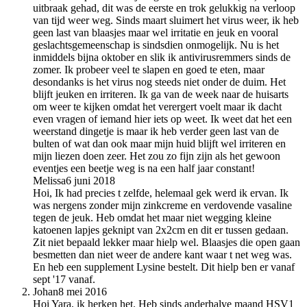
uitbraak gehad, dit was de eerste en trok gelukkig na verloop
van tijd weer weg. Sinds maart sluimert het virus weer, ik heb
geen last van blaasjes maar wel irritatie en jeuk en vooral
geslachtsgemeenschap is sindsdien onmogelijk. Nu is het
inmiddels bijna oktober en slik ik antivirusremmers sinds de
zomer. Ik probeer veel te slapen en goed te eten, maar
desondanks is het virus nog steeds niet onder de duim. Het
blijft jeuken en irriteren. Ik ga van de week naar de huisarts
om weer te kijken omdat het verergert voelt maar ik dacht
even vragen of iemand hier iets op weet. Ik weet dat het een
weerstand dingetje is maar ik heb verder geen last van de
bulten of wat dan ook maar mijn huid blijft wel irriteren en
mijn liezen doen zeer. Het zou zo fijn zijn als het gewoon
eventjes een beetje weg is na een half jaar constant!
Melissa
6 juni 2018
Hoi, Ik had precies t zelfde, helemaal gek werd ik ervan. Ik
was nergens zonder mijn zinkcreme en verdovende vasaline
tegen de jeuk. Heb omdat het maar niet wegging kleine
katoenen lapjes geknipt van 2x2cm en dit er tussen gedaan.
Zit niet bepaald lekker maar hielp wel. Blaasjes die open gaan
besmetten dan niet weer de andere kant waar t net weg was.
En heb een supplement Lysine bestelt. Dit hielp ben er vanaf
sept '17 vanaf.
Johan
8 mei 2016
Hoi Yara, ik herken het. Heb sinds anderhalve maand HSV1