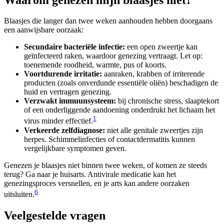
Blaasjes die langer dan twee weken aanhouden hebben doorgaans
een aanwijsbare oorzaak:
Secundaire bacteriële infectie:
een open zweertje kan
geïnfecteerd raken, waardoor genezing vertraagt. Let op:
toenemende roodheid, warmte, pus of koorts.
Voortdurende irritatie:
aanraken, krabben of irriterende
producten (zoals onverdunde essentiële oliën) beschadigen de
huid en vertragen genezing.
Verzwakt immuunsysteem:
bij chronische stress, slaaptekort
of een onderliggende aandoening onderdrukt het lichaam het
1
virus minder effectief.
Verkeerde zelfdiagnose:
niet alle genitale zweertjes zijn
herpes. Schimmelinfecties of contactdermatitis kunnen
vergelijkbare symptomen geven.
Genezen je blaasjes niet binnen twee weken, of komen ze steeds
terug? Ga naar je huisarts. Antivirale medicatie kan het
genezingsproces versnellen, en je arts kan andere oorzaken
6
uitsluiten.
Veelgestelde vragen