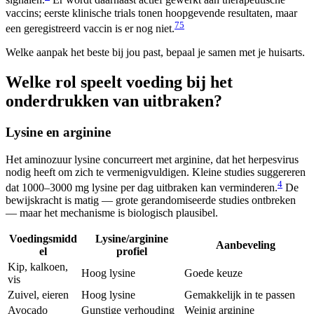
signalen.
Er wordt daarnaast actief gewerkt aan therapeutische
vaccins; eerste klinische trials tonen hoopgevende resultaten, maar
7
5
een geregistreerd vaccin is er nog niet.
Welke aanpak het beste bij jou past, bepaal je samen met je huisarts.
Welke rol speelt voeding bij het
onderdrukken van uitbraken?
Lysine en arginine
Het aminozuur lysine concurreert met arginine, dat het herpesvirus
nodig heeft om zich te vermenigvuldigen. Kleine studies suggereren
4
dat 1000–3000 mg lysine per dag uitbraken kan verminderen.
De
bewijskracht is matig — grote gerandomiseerde studies ontbreken
— maar het mechanisme is biologisch plausibel.
Voedingsmidd
Lysine/arginine
Aanbeveling
el
profiel
Kip, kalkoen,
Hoog lysine
Goede keuze
vis
Zuivel, eieren
Hoog lysine
Gemakkelijk in te passen
Avocado
Gunstige verhouding
Weinig arginine