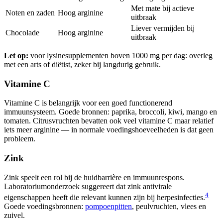
Met mate bij actieve
Noten en zaden
Hoog arginine
uitbraak
Liever vermijden bij
Chocolade
Hoog arginine
uitbraak
Let op:
voor lysinesupplementen boven 1000 mg per dag: overleg
met een arts of diëtist, zeker bij langdurig gebruik.
Vitamine C
Vitamine C is belangrijk voor een goed functionerend
immuunsysteem. Goede bronnen: paprika, broccoli, kiwi, mango en
tomaten. Citrusvruchten bevatten ook veel vitamine C maar relatief
iets meer arginine — in normale voedingshoeveelheden is dat geen
probleem.
Zink
Zink speelt een rol bij de huidbarrière en immuunrespons.
Laboratoriumonderzoek suggereert dat zink antivirale
4
eigenschappen heeft die relevant kunnen zijn bij herpesinfecties.
Goede voedingsbronnen:
pompoenpitten
, peulvruchten, vlees en
zuivel.