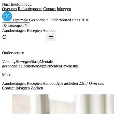
Naar hoofdinhoud
Over ons
Redactieproces
Contact
Inloggen
Optimale
Gezondheid
Onderbouwd sinds 2010
Onderwerpen
Aandoeningen
Recepten
Aanbod
Gratis receptenboek
Gratis receptenboek
Onderwerpen
Voeding
Bewegen
Slaap
Mentale
gezondheid
Hormonen
Supplementen
Levensstijl
Meer
Aandoeningen
Recepten
Aanbod
Alle artikelen
2.617
Over ons
Contact
Inloggen
Zoeken