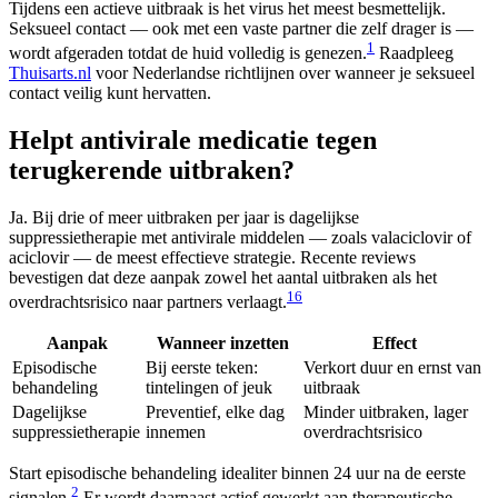
Tijdens een actieve uitbraak is het virus het meest besmettelijk.
Seksueel contact — ook met een vaste partner die zelf drager is —
1
wordt afgeraden totdat de huid volledig is genezen.
Raadpleeg
Thuisarts.nl
voor Nederlandse richtlijnen over wanneer je seksueel
contact veilig kunt hervatten.
Helpt antivirale medicatie tegen
terugkerende uitbraken?
Ja. Bij drie of meer uitbraken per jaar is dagelijkse
suppressietherapie met antivirale middelen — zoals valaciclovir of
aciclovir — de meest effectieve strategie. Recente reviews
bevestigen dat deze aanpak zowel het aantal uitbraken als het
1
6
overdrachtsrisico naar partners verlaagt.
Aanpak
Wanneer inzetten
Effect
Episodische
Bij eerste teken:
Verkort duur en ernst van
behandeling
tintelingen of jeuk
uitbraak
Dagelijkse
Preventief, elke dag
Minder uitbraken, lager
suppressietherapie
innemen
overdrachtsrisico
Start episodische behandeling idealiter binnen 24 uur na de eerste
2