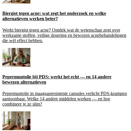
Biergist tegen acne: wat zegt het onderzoek en welke
alternatieven werken beter?
Werkt biergist tegen acne? Ontdek wat de wetenschap zegt over
werkzame stoffen, veilige dosering en bewezen acnebehandelingen
die wél effect hebben.
Pepermuntolie bij PDS: werkt het echt — en 14 andere
bewezen alternatieven
Pepermuntolie in maagsapresistente capsules verlicht PDS-krampen
aantoonbaar. Welke 14 andere middelen werken — en hoe
combineer je ze slim?