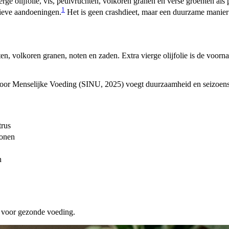
erge olijfolie, vis, peulvruchten, volkoren granen en verse groenten als
1
atieve aandoeningen.
Het is geen crashdieet, maar een duurzame manier va
chten, volkoren granen, noten en zaden. Extra vierge olijfolie is de vo
voor Menselijke Voeding (SINU, 2025) voegt duurzaamheid en seizoensg
trus
bonen
n
is voor gezonde voeding.