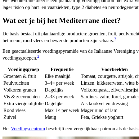
Het Mediterrane dieet is een plantaardig voedingspatroon met extra vi
lager risico op hart- en vaatziekten, type 2 diabetes en neurodegener
Wat eet je bij het Mediterrane dieet?
De basis bestaat uit plantaardige producten: groenten, fruit, peulvru
2
het menu; rood vlees en bewerkte producten zijn schaars.
Een geactualiseerde voedingspyramide van de Italiaanse Vereniging 
2
voedingsgroepen.
Voedingsgroep
Frequentie
Voorbeelden
Groenten & fruit
Elke maaltijd
Tomaat, courgette, artisjok, ci
Peulvruchten
3–4× per week
Linzen, kikkererwten, witte 
Volkoren granen
Dagelijks
Volkorenpasta, zilvervliesrijst
Vis & zeevruchten
2–3× per week
Sardines, zalm, forel, garnale
Extra vierge olijfolie
Dagelijks
Als kookvet en dressing
Rood vlees
Max 1× per week
Mager rund of lam
Zuivel
Matig
Feta, Griekse yoghurt
Het
Voedingscentrum
beschrijft een vergelijkbaar patroon als de bas