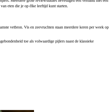
 pijlers. Meerdere grote reviewstudies bevestigen een verband met een
n eten die je op élke leeftijd kunt starten.
ornaamste vetbron. Vis en zeevruchten staan meerdere keren per week op
ebondenheid toe als volwaardige pijlers naast de klassieke