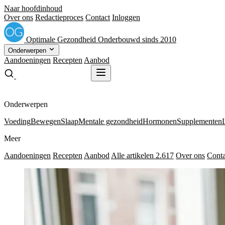
Naar hoofdinhoud
Over ons
Redactieproces
Contact
Inloggen
Optimale
Gezondheid
Onderbouwd sinds 2010
Onderwerpen
Aandoeningen
Recepten
Aanbod
Gratis receptenboek
Gratis receptenboek
Onderwerpen
Voeding
Bewegen
Slaap
Mentale gezondheid
Hormonen
Supplementen
Meer
Aandoeningen
Recepten
Aanbod
Alle artikelen
2.617
Over ons
Conta