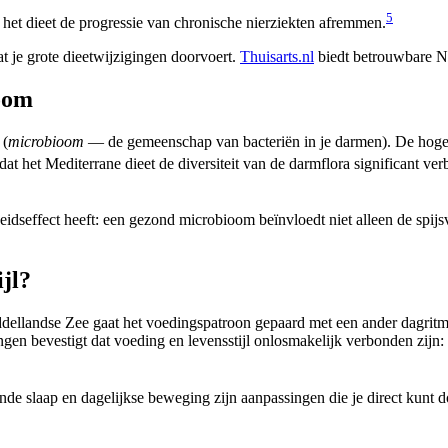
5
 het dieet de progressie van chronische nierziekten afremmen.
at je grote dieetwijzigingen doorvoert.
Thuisarts.nl
biedt betrouwbare Ne
oom
 (
microbioom
— de gemeenschap van bacteriën in je darmen). De hoge v
dat het Mediterrane dieet de diversiteit van de darmflora significant v
dseffect heeft: een gezond microbioom beïnvloedt niet alleen de spijs
jl?
Middellandse Zee gaat het voedingspatroon gepaard met een ander dagri
gen bevestigt dat voeding en levensstijl onlosmakelijk verbonden zijn:
nde slaap en dagelijkse beweging zijn aanpassingen die je direct kunt 