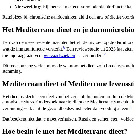
mechanismen.
Nierwerking
: Bij mensen met een verminderde nierfunctie kan
Raadpleeg bij chronische aandoeningen altijd een arts of diëtist voord
Het Mediterrane dieet en je darmmicrobi
Een van de meest recente inzichten betreft de invloed op de darmflora
6
wat de immuunfunctie versterkt.
Een reviewstudie uit 2023 laat zien 
7
die bijdraagt aan veel
welvaartsziekten
— vermindert.
Dit mechanisme verklaart mede waarom het dieet zo’n breed gezondhei
stemming.
Mediterraan dieet of Mediterrane levenssti
Het dieet is slechts een deel van het verhaal. In landen rondom de 
chronische stress. Onderzoek naar traditionele Mediterrane samenlevin
8
verbinding verklaart de gezondheidswinst beter dan voeding alleen.
Dat betekent niet dat je moet verhuizen. Rustig en samen eten, voldoe
Hoe begin je met het Mediterrane dieet?