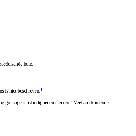
spoedeisende hulp.
1
s is niet beschreven.
2
ming gunstige omstandigheden creëren.
Veelvoorkomende