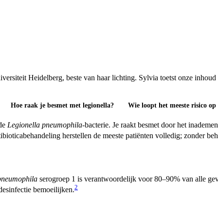
iteit Heidelberg, beste van haar lichting. Sylvia toetst onze inhoud op 
Hoe raak je besmet met legionella?
Wie loopt het meeste risico op 
 de
Legionella pneumophila
-bacterie. Je raakt besmet door het inademe
ibioticabehandeling herstellen de meeste patiënten volledig; zonder beh
pneumophila
serogroep 1 is verantwoordelijk voor 80–90% van alle gev
2
esinfectie bemoeilijken.