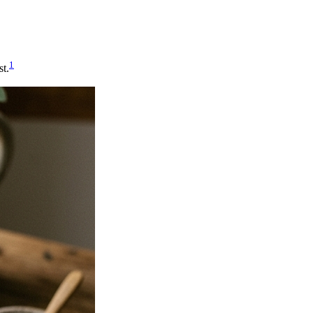
1
st.