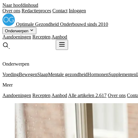
Naar hoofdinhoud
Over ons
Redactieproces
Contact
Inloggen
Optimale
Gezondheid
Onderbouwd sinds 2010
Onderwerpen
Aandoeningen
Recepten
Aanbod
Gratis receptenboek
Gratis receptenboek
Onderwerpen
Voeding
Bewegen
Slaap
Mentale gezondheid
Hormonen
Supplementen
Meer
Aandoeningen
Recepten
Aanbod
Alle artikelen
2.617
Over ons
Conta