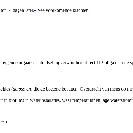
1
ot 14 dagen later.
Veelvoorkomende klachten:
f dreigende orgaanschade. Bel bij verwardheid direct 112 of ga naar de 
ltjes (
aerosolen
) die de bacterie bevatten. Overdracht van mens op men
r in biofilms in waterinstallaties, waar temperatuur en lage waterstro
izen