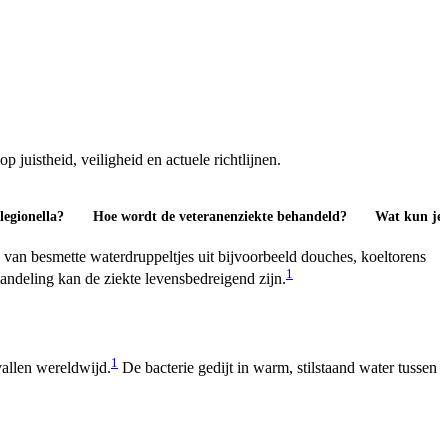
juistheid, veiligheid en actuele richtlijnen.
legionella?
Hoe wordt de veteranenziekte behandeld?
Wat kun je z
n van besmette waterdruppeltjes uit bijvoorbeeld douches, koeltorens
1
andeling kan de ziekte levensbedreigend zijn.
1
allen wereldwijd.
De bacterie gedijt in warm, stilstaand water tussen