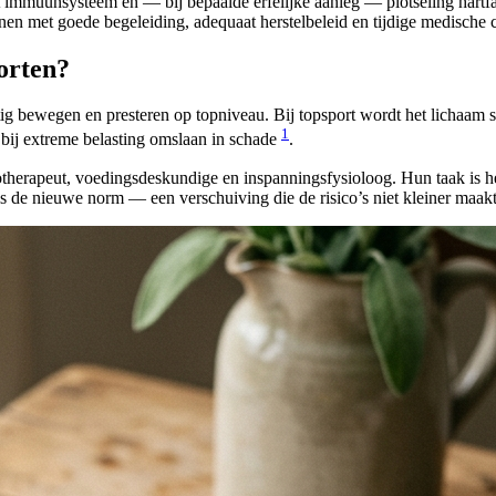
t immuunsysteem en — bij bepaalde erfelijke aanleg — plotseling hartfa
inen met goede begeleiding, adequaat herstelbeleid en tijdige medische c
orten?
ig bewegen en presteren op topniveau. Bij topsport wordt het lichaam s
1
an bij extreme belasting omslaan in schade
.
therapeut, voedingsdeskundige en inspanningsfysioloog. Hun taak is het 
ls de nieuwe norm — een verschuiving die de risico’s niet kleiner maakt