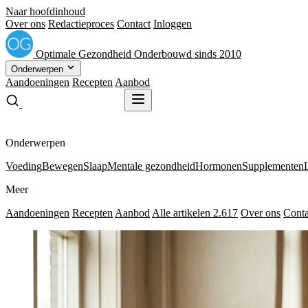
Naar hoofdinhoud
Over ons
Redactieproces
Contact
Inloggen
Optimale
Gezondheid
Onderbouwd sinds 2010
Onderwerpen
Aandoeningen
Recepten
Aanbod
Gratis receptenboek
Gratis receptenboek
Onderwerpen
Voeding
Bewegen
Slaap
Mentale gezondheid
Hormonen
Supplementen
Meer
Aandoeningen
Recepten
Aanbod
Alle artikelen
2.617
Over ons
Conta