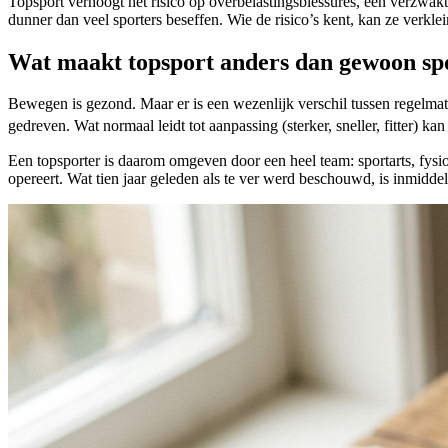
Topsport verhoogt het risico op overbelastingsblessures, een verzwak
dunner dan veel sporters beseffen. Wie de risico’s kent, kan ze verkle
Wat maakt topsport anders dan gewoon sp
Bewegen is gezond. Maar er is een wezenlijk verschil tussen regelmat
gedreven. Wat normaal leidt tot aanpassing (sterker, sneller, fitter) k
Een topsporter is daarom omgeven door een heel team: sportarts, fysio
opereert. Wat tien jaar geleden als te ver werd beschouwd, is inmidde