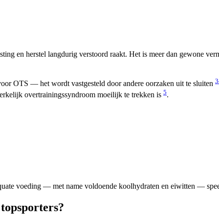
ting en herstel langdurig verstoord raakt. Het is meer dan gewone ver
3
voor OTS — het wordt vastgesteld door andere oorzaken uit te sluiten
5
werkelijk overtrainingssyndroom moeilijk te trekken is
.
quate voeding — met name voldoende koolhydraten en eiwitten — speelt
 topsporters?