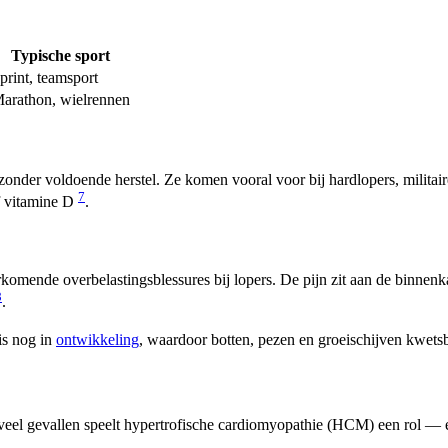
Typische sport
print, teamsport
arathon, wielrennen
g zonder voldoende herstel. Ze komen vooral voor bij hardlopers, militai
7
f vitamine D
.
rkomende overbelastingsblessures bij lopers. De pijn zit aan de binnenk
8
.
is nog in
ontwikkeling
, waardoor botten, pezen en groeischijven kwets
 In veel gevallen speelt hypertrofische cardiomyopathie (HCM) een rol 