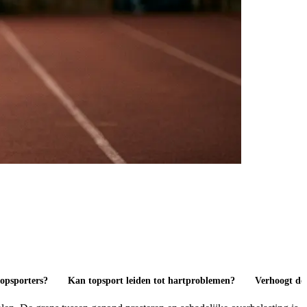
topsporters?
Kan topsport leiden tot hartproblemen?
Verhoogt dop