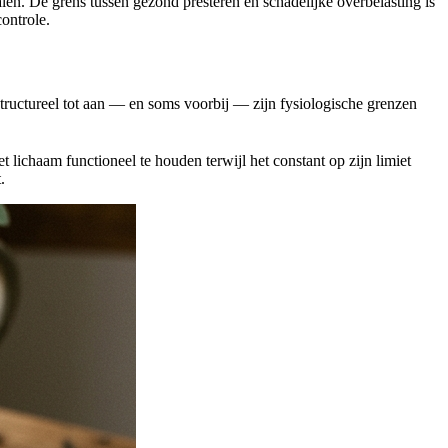
len. De grens tussen gezond presteren en schadelijke overbelasting is
ontrole.
tructureel tot aan — en soms voorbij — zijn fysiologische grenzen
lichaam functioneel te houden terwijl het constant op zijn limiet
.