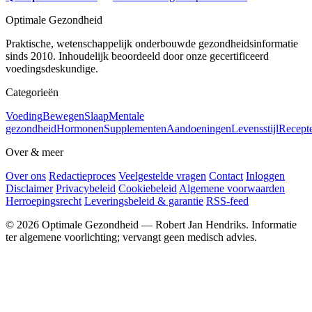
Optimale Gezondheid
Praktische, wetenschappelijk onderbouwde gezondheidsinformatie
sinds 2010. Inhoudelijk beoordeeld door onze gecertificeerd
voedingsdeskundige.
Categorieën
Voeding
Bewegen
Slaap
Mentale
gezondheid
Hormonen
Supplementen
Aandoeningen
Levensstijl
Recept
Over & meer
Over ons
Redactieproces
Veelgestelde vragen
Contact
Inloggen
Disclaimer
Privacybeleid
Cookiebeleid
Algemene voorwaarden
Herroepingsrecht
Leveringsbeleid & garantie
RSS-feed
© 2026 Optimale Gezondheid — Robert Jan Hendriks. Informatie
ter algemene voorlichting; vervangt geen medisch advies.