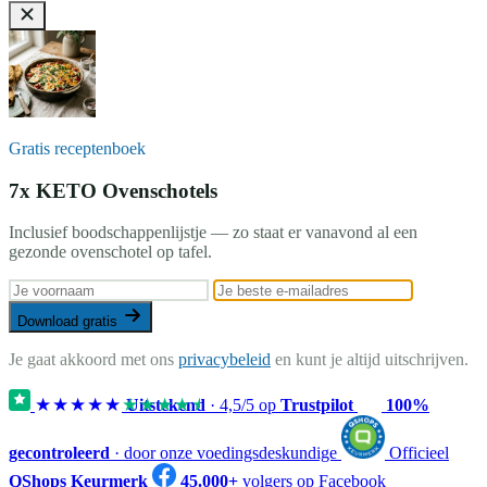
Gratis receptenboek
7x KETO Ovenschotels
Inclusief boodschappenlijstje — zo staat er vanavond al een
gezonde ovenschotel op tafel.
Download gratis
Je gaat akkoord met ons
privacybeleid
en kunt je altijd uitschrijven.
★★★★★
★★★★★
Uitstekend
·
4,5
/5 op
Trustpilot
100%
gecontroleerd
· door onze voedingsdeskundige
Officieel
QShops Keurmerk
45.000+
volgers op Facebook