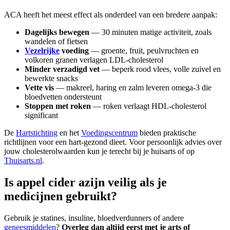
ACA heeft het meest effect als onderdeel van een bredere aanpak:
Dagelijks bewegen
— 30 minuten matige activiteit, zoals
wandelen of fietsen
Vezelrijke
voeding
— groente, fruit, peulvruchten en
volkoren granen verlagen LDL-cholesterol
Minder verzadigd vet
— beperk rood vlees, volle zuivel en
bewerkte snacks
Vette vis
— makreel, haring en zalm leveren omega-3 die
bloedvetten ondersteunt
Stoppen met roken
— roken verlaagt HDL-cholesterol
significant
De
Hartstichting
en het
Voedingscentrum
bieden praktische
richtlijnen voor een hart-gezond dieet. Voor persoonlijk advies over
jouw cholesterolwaarden kun je terecht bij je huisarts of op
Thuisarts.nl
.
Is appel cider azijn veilig als je
medicijnen gebruikt?
Gebruik je statines, insuline, bloedverdunners of andere
geneesmiddelen
?
Overleg dan altijd eerst met je arts of