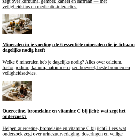
zegt over kurkuma, gember, kaneel en saffraan — met
veiligheidstips en medicatie-interacties.
Mineralen in je voeding: de 6 essentiële mineralen die je lichaam
dagelijks nodig heeft
Welke 6 mineralen heb je dagelijks nodig? Alles over calcium,
fosfor, jodium, kalium, natrium en ijzer: hoeveel, beste bronnen en
veiligheidsadvies.
Quercetine, bromelaine en vitamine C bij jicht: wat zegt het
onderzoek?
Helpen quercetine, bromelaine en vitamine C bij jicht? Lees wat
onderzoek zegt over urinezuurverlaging, doseringen en veilige