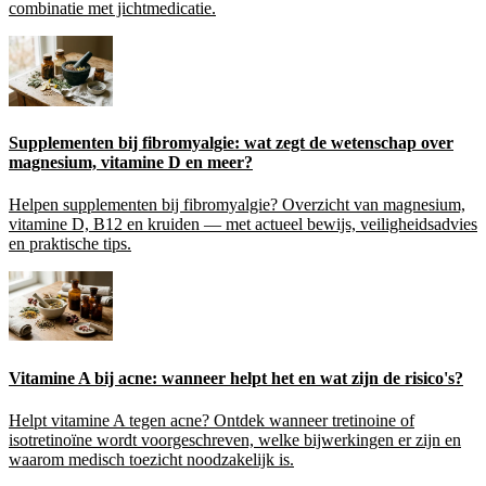
combinatie met jichtmedicatie.
Supplementen bij fibromyalgie: wat zegt de wetenschap over
magnesium, vitamine D en meer?
Helpen supplementen bij fibromyalgie? Overzicht van magnesium,
vitamine D, B12 en kruiden — met actueel bewijs, veiligheidsadvies
en praktische tips.
Vitamine A bij acne: wanneer helpt het en wat zijn de risico's?
Helpt vitamine A tegen acne? Ontdek wanneer tretinoine of
isotretinoïne wordt voorgeschreven, welke bijwerkingen er zijn en
waarom medisch toezicht noodzakelijk is.