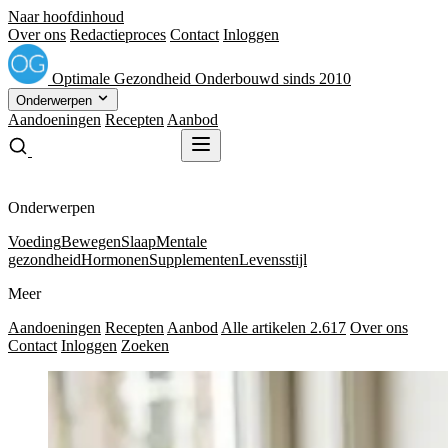
Naar hoofdinhoud
Over ons
Redactieproces
Contact
Inloggen
Optimale
Gezondheid
Onderbouwd sinds 2010
Onderwerpen
Aandoeningen
Recepten
Aanbod
Gratis receptenboek
Gratis receptenboek
Onderwerpen
Voeding
Bewegen
Slaap
Mentale
gezondheid
Hormonen
Supplementen
Levensstijl
Meer
Aandoeningen
Recepten
Aanbod
Alle artikelen
2.617
Over ons
Contact
Inloggen
Zoeken