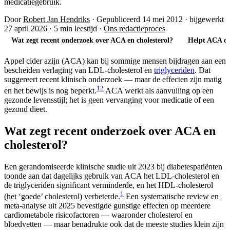
medicatiegebruik.
Door
Robert Jan Hendriks
·
Gepubliceerd 14 mei 2012
·
bijgewerkt
27 april 2026
·
5 min leestijd
·
Ons redactieproces
Wat zegt recent onderzoek over ACA en cholesterol?
Helpt ACA ook
Appel cider azijn (ACA) kan bij sommige mensen bijdragen aan een
bescheiden verlaging van LDL-cholesterol en
triglyceriden
. Dat
suggereert recent klinisch onderzoek — maar de effecten zijn matig
1
2
en het bewijs is nog beperkt.
ACA werkt als aanvulling op een
gezonde levensstijl; het is geen vervanging voor medicatie of een
gezond dieet.
Wat zegt recent onderzoek over ACA en
cholesterol?
Een gerandomiseerde klinische studie uit 2023 bij diabetespatiënten
toonde aan dat dagelijks gebruik van ACA het LDL-cholesterol en
de triglyceriden significant verminderde, en het HDL-cholesterol
1
(het ‘goede’ cholesterol) verbeterde.
Een systematische review en
meta-analyse uit 2025 bevestigde gunstige effecten op meerdere
cardiometabole risicofactoren — waaronder cholesterol en
bloedvetten — maar benadrukte ook dat de meeste studies klein zijn