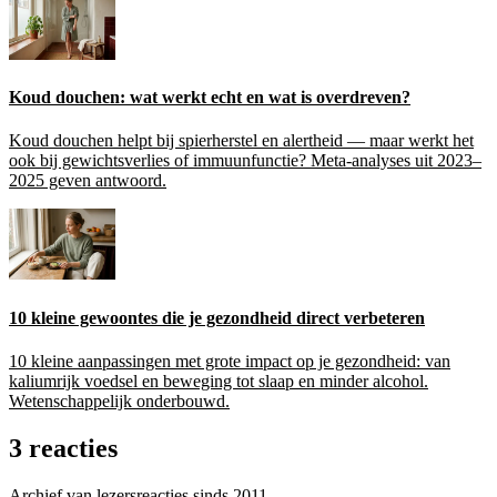
Koud douchen: wat werkt echt en wat is overdreven?
Koud douchen helpt bij spierherstel en alertheid — maar werkt het
ook bij gewichtsverlies of immuunfunctie? Meta-analyses uit 2023–
2025 geven antwoord.
10 kleine gewoontes die je gezondheid direct verbeteren
10 kleine aanpassingen met grote impact op je gezondheid: van
kaliumrijk voedsel en beweging tot slaap en minder alcohol.
Wetenschappelijk onderbouwd.
3 reacties
Archief van lezersreacties sinds 2011.