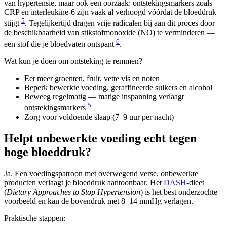
van hypertensie, maar ook een oorzaak: ontstekingsmarkers zoals
CRP en interleukine-6 zijn vaak al verhoogd vóórdat de bloeddruk
5
stijgt
. Tegelijkertijd dragen vrije radicalen bij aan dit proces door
de beschikbaarheid van stikstofmonoxide (NO) te verminderen —
6
een stof die je bloedvaten ontspant
.
Wat kun je doen om ontsteking te remmen?
Eet meer groenten, fruit, vette vis en noten
Beperk bewerkte voeding, geraffineerde suikers en alcohol
Beweeg regelmatig — matige inspanning verlaagt
5
ontstekingsmarkers
Zorg voor voldoende slaap (7–9 uur per nacht)
Helpt onbewerkte voeding echt tegen
hoge bloeddruk?
Ja. Een voedingspatroon met overwegend verse, onbewerkte
producten verlaagt je bloeddruk aantoonbaar. Het
DASH
-dieet
(
Dietary Approaches to Stop Hypertension
) is het best onderzochte
voorbeeld en kan de bovendruk met 8–14 mmHg verlagen.
Praktische stappen: