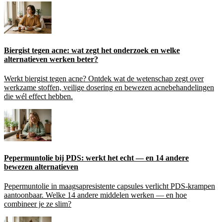
Biergist tegen acne: wat zegt het onderzoek en welke
alternatieven werken beter?
Werkt biergist tegen acne? Ontdek wat de wetenschap zegt over
werkzame stoffen, veilige dosering en bewezen acnebehandelingen
die wél effect hebben.
Pepermuntolie bij PDS: werkt het echt — en 14 andere
bewezen alternatieven
Pepermuntolie in maagsapresistente capsules verlicht PDS-krampen
aantoonbaar. Welke 14 andere middelen werken — en hoe
combineer je ze slim?