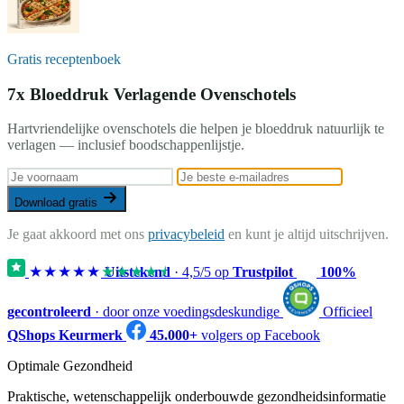
Gratis receptenboek
7x Bloeddruk Verlagende Ovenschotels
Hartvriendelijke ovenschotels die helpen je bloeddruk natuurlijk te
verlagen — inclusief boodschappenlijstje.
Download gratis
Je gaat akkoord met ons
privacybeleid
en kunt je altijd uitschrijven.
★★★★★
★★★★★
Uitstekend
·
4,5
/5 op
Trustpilot
100%
gecontroleerd
· door onze voedingsdeskundige
Officieel
QShops Keurmerk
45.000+
volgers op Facebook
Optimale Gezondheid
Praktische, wetenschappelijk onderbouwde gezondheidsinformatie