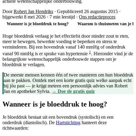
actuele wetenschappelijke onderbouwing.
Door
Robert Jan Hendriks
·
Gepubliceerd 26 augustus 2015
·
bijgewerkt 8 mei 2026
·
7 min leestijd
·
Ons redactieproces
Wanneer is je bloeddruk te hoog?
Waarom is thuismeten van je b
Hoge bloeddruk verlaag je het effectiefst door minder zout te eten,
meer te bewegen, bewerkte voeding te beperken en stress te
verminderen. Bij een bovendruk vanaf 140 mmHg of onderdruk
1
vanaf 90 mmHg is er sprake van hypertensie
. Hieronder vind je de
belangrijkste wetenschappelijk onderbouwde stappen om je
bloeddruk te verlagen.
De meeste mensen kennen één of twee manieren om hun bloeddruk
aan te pakken. Ontdek met een korte gratis quiz welke aanpak echt
bij jóu past — je krijgt meteen een persoonlijk advies van Robert
Jan en apotheker Sylvia.
→ Doe de gratis quiz
Wanneer is je bloeddruk te hoog?
Je bloeddruk bestaat uit een bovendruk (systolisch) en een
onderdruk (diastolisch). De
Hartstichting
hanteert deze
richtwaarden: