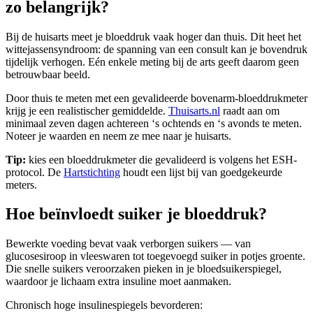
zo belangrijk?
Bij de huisarts meet je bloeddruk vaak hoger dan thuis. Dit heet het
wittejassensyndroom: de spanning van een consult kan je bovendruk
tijdelijk verhogen. Eén enkele meting bij de arts geeft daarom geen
betrouwbaar beeld.
Door thuis te meten met een gevalideerde bovenarm-bloeddrukmeter
krijg je een realistischer gemiddelde.
Thuisarts.nl
raadt aan om
minimaal zeven dagen achtereen ‘s ochtends en ‘s avonds te meten.
Noteer je waarden en neem ze mee naar je huisarts.
Tip:
kies een bloeddrukmeter die gevalideerd is volgens het ESH-
protocol. De
Hartstichting
houdt een lijst bij van goedgekeurde
meters.
Hoe beïnvloedt suiker je bloeddruk?
Bewerkte voeding bevat vaak verborgen suikers — van
glucosesiroop in vleeswaren tot toegevoegd suiker in potjes groente.
Die snelle suikers veroorzaken pieken in je bloedsuikerspiegel,
waardoor je lichaam extra insuline moet aanmaken.
Chronisch hoge insulinespiegels bevorderen: