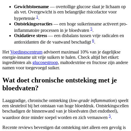
Gewichtstoename
— overtollige glucose slaat je lichaam op
als vet. Overgewicht is een belangrijke risicofactor voor
1
hypertensie
.
Ontstekingsreacties
— een hoge suikerinname activeert pro-
5
inflammatoire processen in je bloedvaten
.
Oxidatieve stress
— een disbalans tussen vrije radicalen en
6
antioxidanten die de vaatwand beschadigt
.
Het
Voedingscentrum
adviseert maximaal 10% van je dagelijkse
energie-inname uit vrije suikers te halen. Check altijd het etiket:
ingrediënten als
glucosestroop
, maltodextrine en fructose zijn andere
namen voor toegevoegd suiker.
Wat doet chronische ontsteking met je
bloedvaten?
Laaggradige, chronische ontsteking (
low-grade inflammation
) speelt
een sleutelrol bij het ontstaan van hoge bloeddruk. Ontstekingscellen
beschadigen de binnenwand van je bloedvaten (het endotheel),
5
waardoor deze minder soepel worden en zich vernauwen
.
Recente reviews bevestigen dat ontsteking niet alleen een gevolg is