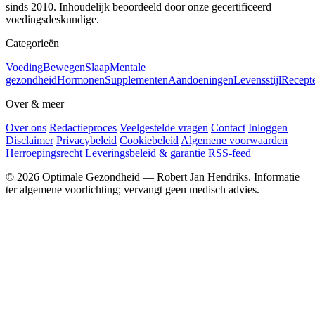
sinds 2010. Inhoudelijk beoordeeld door onze gecertificeerd
voedingsdeskundige.
Categorieën
Voeding
Bewegen
Slaap
Mentale
gezondheid
Hormonen
Supplementen
Aandoeningen
Levensstijl
Recept
Over & meer
Over ons
Redactieproces
Veelgestelde vragen
Contact
Inloggen
Disclaimer
Privacybeleid
Cookiebeleid
Algemene voorwaarden
Herroepingsrecht
Leveringsbeleid & garantie
RSS-feed
© 2026 Optimale Gezondheid — Robert Jan Hendriks. Informatie
ter algemene voorlichting; vervangt geen medisch advies.