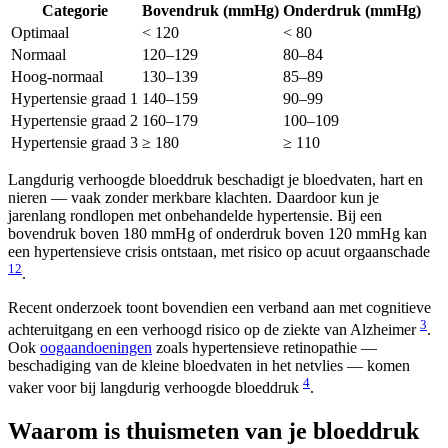
Categorie
Bovendruk (mmHg)
Onderdruk (mmHg)
Optimaal
< 120
< 80
Normaal
120–129
80–84
Hoog-normaal
130–139
85–89
Hypertensie graad 1
140–159
90–99
Hypertensie graad 2
160–179
100–109
Hypertensie graad 3
≥ 180
≥ 110
Langdurig verhoogde bloeddruk beschadigt je bloedvaten, hart en
nieren — vaak zonder merkbare klachten. Daardoor kun je
jarenlang rondlopen met onbehandelde hypertensie. Bij een
bovendruk boven 180 mmHg of onderdruk boven 120 mmHg kan
een hypertensieve crisis ontstaan, met risico op acuut orgaanschade
1
2
.
Recent onderzoek toont bovendien een verband aan met cognitieve
3
achteruitgang en een verhoogd risico op de ziekte van Alzheimer
.
Ook
oogaandoeningen
zoals hypertensieve retinopathie —
beschadiging van de kleine bloedvaten in het netvlies — komen
4
vaker voor bij langdurig verhoogde bloeddruk
.
Waarom is thuismeten van je bloeddruk