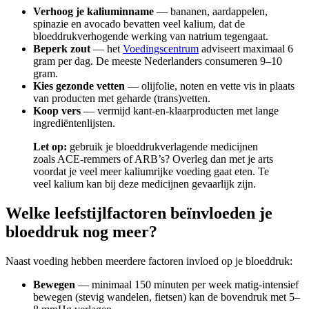
Verhoog je kaliuminname
— bananen, aardappelen,
spinazie en avocado bevatten veel kalium, dat de
bloeddrukverhogende werking van natrium tegengaat.
Beperk zout
— het
Voedingscentrum
adviseert maximaal 6
gram per dag. De meeste Nederlanders consumeren 9–10
gram.
Kies gezonde vetten
— olijfolie, noten en vette vis in plaats
van producten met geharde (trans)vetten.
Koop vers
— vermijd kant-en-klaarproducten met lange
ingrediëntenlijsten.
Let op:
gebruik je bloeddrukverlagende medicijnen
zoals ACE-remmers of ARB’s? Overleg dan met je arts
voordat je veel meer kaliumrijke voeding gaat eten. Te
veel kalium kan bij deze medicijnen gevaarlijk zijn.
Welke leefstijlfactoren beïnvloeden je
bloeddruk nog meer?
Naast voeding hebben meerdere factoren invloed op je bloeddruk:
Bewegen
— minimaal 150 minuten per week matig-intensief
bewegen (stevig wandelen, fietsen) kan de bovendruk met 5–