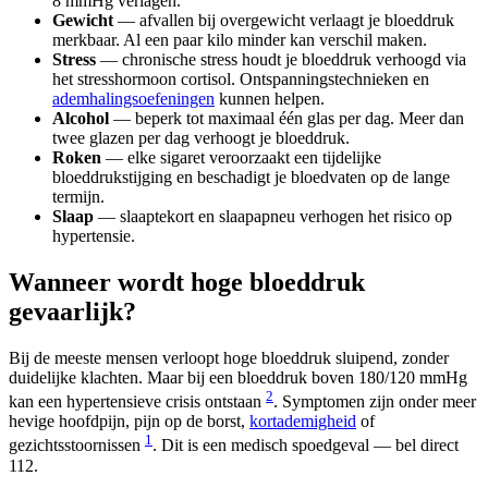
8 mmHg verlagen.
Gewicht
— afvallen bij overgewicht verlaagt je bloeddruk
merkbaar. Al een paar kilo minder kan verschil maken.
Stress
— chronische stress houdt je bloeddruk verhoogd via
het stresshormoon cortisol. Ontspanningstechnieken en
ademhalingsoefeningen
kunnen helpen.
Alcohol
— beperk tot maximaal één glas per dag. Meer dan
twee glazen per dag verhoogt je bloeddruk.
Roken
— elke sigaret veroorzaakt een tijdelijke
bloeddrukstijging en beschadigt je bloedvaten op de lange
termijn.
Slaap
— slaaptekort en slaapapneu verhogen het risico op
hypertensie.
Wanneer wordt hoge bloeddruk
gevaarlijk?
Bij de meeste mensen verloopt hoge bloeddruk sluipend, zonder
duidelijke klachten. Maar bij een bloeddruk boven 180/120 mmHg
2
kan een hypertensieve crisis ontstaan
. Symptomen zijn onder meer
hevige hoofdpijn, pijn op de borst,
kortademigheid
of
1
gezichtsstoornissen
. Dit is een medisch spoedgeval — bel direct
112.