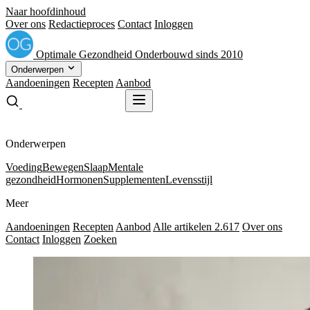
Naar hoofdinhoud
Over ons
Redactieproces
Contact
Inloggen
Optimale
Gezondheid
Onderbouwd sinds 2010
Onderwerpen
Aandoeningen
Recepten
Aanbod
Gratis receptenboek
Gratis receptenboek
Onderwerpen
Voeding
Bewegen
Slaap
Mentale
gezondheid
Hormonen
Supplementen
Levensstijl
Meer
Aandoeningen
Recepten
Aanbod
Alle artikelen
2.617
Over ons
Contact
Inloggen
Zoeken