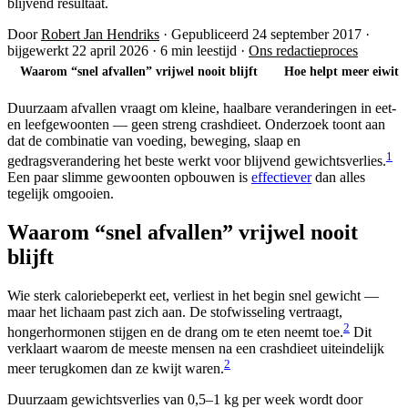
blijvend resultaat.
Door
Robert Jan Hendriks
·
Gepubliceerd 24 september 2017
·
bijgewerkt 22 april 2026
·
6 min leestijd
·
Ons redactieproces
Waarom “snel afvallen” vrijwel nooit blijft
Hoe helpt meer eiwit b
Duurzaam afvallen vraagt om kleine, haalbare veranderingen in eet-
en leefgewoonten — geen streng crashdieet. Onderzoek toont aan
dat de combinatie van voeding, beweging, slaap en
1
gedragsverandering het beste werkt voor blijvend gewichtsverlies.
Een paar slimme gewoonten opbouwen is
effectiever
dan alles
tegelijk omgooien.
Waarom “snel afvallen” vrijwel nooit
blijft
Wie sterk caloriebeperkt eet, verliest in het begin snel gewicht —
maar het lichaam past zich aan. De stofwisseling vertraagt,
2
hongerhormonen stijgen en de drang om te eten neemt toe.
Dit
verklaart waarom de meeste mensen na een crashdieet uiteindelijk
2
meer terugkomen dan ze kwijt waren.
Duurzaam gewichtsverlies van 0,5–1 kg per week wordt door