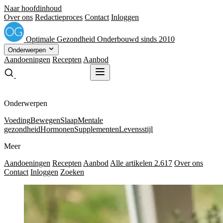
Naar hoofdinhoud
Over ons
Redactieproces
Contact
Inloggen
Optimale
Gezondheid
Onderbouwd sinds 2010
Onderwerpen
Aandoeningen
Recepten
Aanbod
Gratis receptenboek
Gratis receptenboek
Onderwerpen
Voeding
Bewegen
Slaap
Mentale
gezondheid
Hormonen
Supplementen
Levensstijl
Meer
Aandoeningen
Recepten
Aanbod
Alle artikelen
2.617
Over ons
Contact
Inloggen
Zoeken