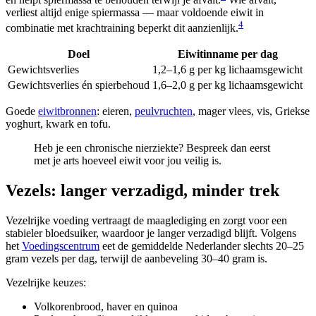
verliest altijd enige spiermassa — maar voldoende eiwit in
4
combinatie met krachtraining beperkt dit aanzienlijk.
Doel
Eiwitinname per dag
Gewichtsverlies
1,2–1,6 g per kg lichaamsgewicht
Gewichtsverlies én spierbehoud
1,6–2,0 g per kg lichaamsgewicht
Goede
eiwitbronnen
: eieren,
peulvruchten
, mager vlees, vis, Griekse
yoghurt, kwark en tofu.
Heb je een chronische nierziekte? Bespreek dan eerst
met je arts hoeveel eiwit voor jou veilig is.
Vezels: langer verzadigd, minder trek
Vezelrijke voeding vertraagt de maaglediging en zorgt voor een
stabieler bloedsuiker, waardoor je langer verzadigd blijft. Volgens
het
Voedingscentrum
eet de gemiddelde Nederlander slechts 20–25
gram vezels per dag, terwijl de aanbeveling 30–40 gram is.
Vezelrijke keuzes:
Volkorenbrood, haver en quinoa