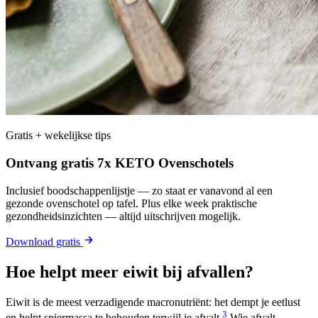
Gratis + wekelijkse tips
Ontvang gratis 7x KETO Ovenschotels
Inclusief boodschappenlijstje — zo staat er vanavond al een
gezonde ovenschotel op tafel. Plus elke week praktische
gezondheidsinzichten — altijd uitschrijven mogelijk.
Download gratis
Hoe helpt meer eiwit bij afvallen?
Eiwit is de meest verzadigende macronutriënt: het dempt je eetlust
3
en helpt spiermassa te behouden terwijl je afvalt.
Wie afvalt,