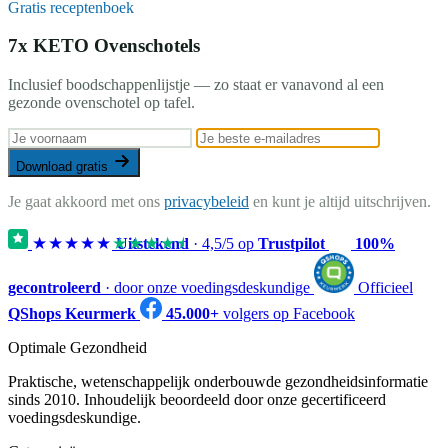
Gratis receptenboek
7x KETO Ovenschotels
Inclusief boodschappenlijstje — zo staat er vanavond al een
gezonde ovenschotel op tafel.
Download gratis
Je gaat akkoord met ons
privacybeleid
en kunt je altijd uitschrijven.
★★★★★
★★★★★
Uitstekend
·
4,5
/5 op
Trustpilot
100%
gecontroleerd
· door onze voedingsdeskundige
Officieel
QShops Keurmerk
45.000+
volgers op Facebook
Optimale Gezondheid
Praktische, wetenschappelijk onderbouwde gezondheidsinformatie
sinds 2010. Inhoudelijk beoordeeld door onze gecertificeerd
voedingsdeskundige.