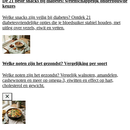
De 21 beste snacks bij diabetes: wetenschappelijk onderbouwde
keuzes
Welke snacks zijn veilig bij diabetes? Ontdek 21
diabetesvriendelijke opties die je bloedsuiker stabiel houden, met
uitleg over vezels, eiwit en vetten.
Welke noten zijn het gezondst? Vergelijking per soort
Welke noten zijn het gezondst? Vergelijk walnoten, amandelen,
cashewnoten en meer op omega-3, eiwitten en effect op hart,
cholesterol en gewicht.