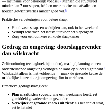
— met name voor calorierijk voedsel.
Mensen die structureel
minder dan 7 uur slapen, hebben meer moeite met afvallen en
6
houden gewichtsverlies minder goed vol.
Praktische verbeteringen voor betere slaap:
Houd vaste slaap- en wektijden aan, ook in het weekend
Vermijd schermen het laatste uur voor het slapengaan
Zorg voor een donkere en koele slaapkamer
Gedrag en omgeving: doorslaggevender
dan wilskracht
Zelfmonitoring (eetdagboek bijhouden), maaltijdplanning en een
1
ondersteunende omgeving verhogen de kans op succes significant.
Wilskracht alleen is niet voldoende — maak de gezonde keuze de
makkelijke keuze door je omgeving slim in te richten.
Effectieve gedragsstrategieën:
Plan maaltijden vooruit
: wie een weekmenu heeft, eet
gemiddeld gevarieerder en gezonder
Verwijder ongezonde snacks uit zicht
: als het er niet staat,
eet je het niet