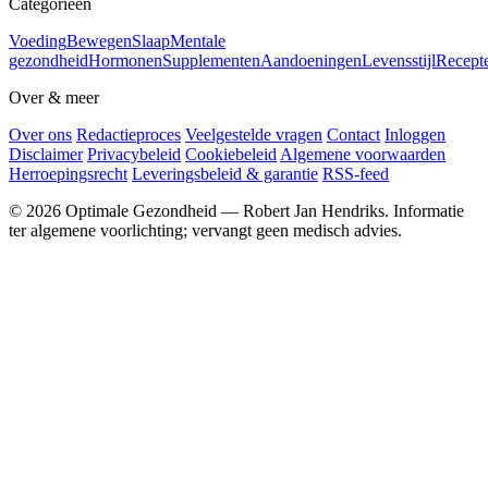
Categorieën
Voeding
Bewegen
Slaap
Mentale
gezondheid
Hormonen
Supplementen
Aandoeningen
Levensstijl
Recept
Over & meer
Over ons
Redactieproces
Veelgestelde vragen
Contact
Inloggen
Disclaimer
Privacybeleid
Cookiebeleid
Algemene voorwaarden
Herroepingsrecht
Leveringsbeleid & garantie
RSS-feed
© 2026 Optimale Gezondheid — Robert Jan Hendriks. Informatie
ter algemene voorlichting; vervangt geen medisch advies.