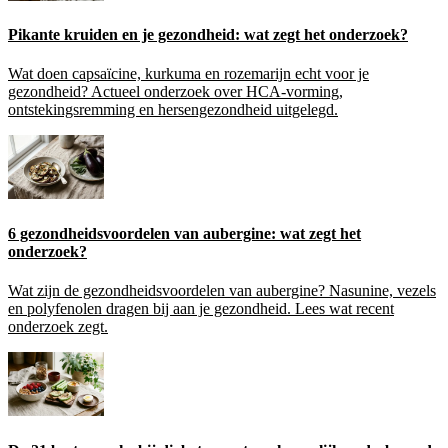
Pikante kruiden en je gezondheid: wat zegt het onderzoek?
Wat doen capsaïcine, kurkuma en rozemarijn echt voor je
gezondheid? Actueel onderzoek over HCA-vorming,
ontstekingsremming en hersengezondheid uitgelegd.
6 gezondheidsvoordelen van aubergine: wat zegt het
onderzoek?
Wat zijn de gezondheidsvoordelen van aubergine? Nasunine, vezels
en polyfenolen dragen bij aan je gezondheid. Lees wat recent
onderzoek zegt.