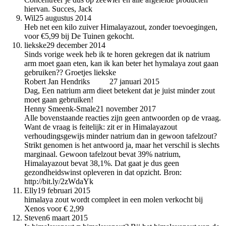
hiervan. Succes, Jack
Wil
25 augustus 2014
Heb net een kilo zuiver Himalayazout, zonder toevoegingen,
voor €5,99 bij De Tuinen gekocht.
liekske
29 december 2014
Sinds vorige week heb ik te horen gekregen dat ik natrium
arm moet gaan eten, kan ik kan beter het hymalaya zout gaan
gebruiken?? Groetjes liekske
Robert Jan Hendriks
auteur
27 januari 2015
Dag, Een natrium arm dieet betekent dat je juist minder zout
moet gaan gebruiken!
Henny Smeenk-Smale
21 november 2017
Alle bovenstaande reacties zijn geen antwoorden op de vraag.
Want de vraag is feitelijk: zit er in Himalayazout
verhoudingsgewijs minder natrium dan in gewoon tafelzout?
Strikt genomen is het antwoord ja, maar het verschil is slechts
marginaal. Gewoon tafelzout bevat 39% natrium,
Himalayazout bevat 38,1%. Dat gaat je dus geen
gezondheidswinst opleveren in dat opzicht. Bron:
http://bit.ly/2zWdaYk
Elly
19 februari 2015
himalaya zout wordt compleet in een molen verkocht bij
Xenos voor € 2,99
Steven
6 maart 2015