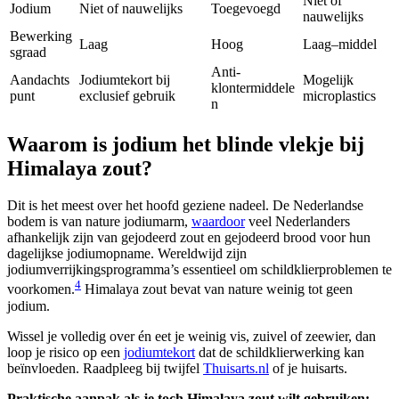
Niet of
Jodium
Niet of nauwelijks
Toegevoegd
nauwelijks
Bewerking
Laag
Hoog
Laag–middel
sgraad
Anti-
Aandachts
Jodiumtekort bij
Mogelijk
klontermiddele
punt
exclusief gebruik
microplastics
n
Waarom is jodium het blinde vlekje bij
Himalaya zout?
Dit is het meest over het hoofd geziene nadeel. De Nederlandse
bodem is van nature jodiumarm,
waardoor
veel Nederlanders
afhankelijk zijn van gejodeerd zout en gejodeerd brood voor hun
dagelijkse jodiumopname. Wereldwijd zijn
jodiumverrijkingsprogramma’s essentieel om schildklierproblemen te
4
voorkomen.
Himalaya zout bevat van nature weinig tot geen
jodium.
Wissel je volledig over én eet je weinig vis, zuivel of zeewier, dan
loop je risico op een
jodiumtekort
dat de schildklierwerking kan
beïnvloeden. Raadpleeg bij twijfel
Thuisarts.nl
of je huisarts.
Praktische aanpak als je toch Himalaya zout wilt gebruiken: