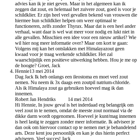
advies kan ik je niet geven. Maar in het algemeen kan ik
zeggen dat zout, en helemaal het zuivere zout, goed is voor je
schildklier. Er zijn heel veel gevallen bekend van vrouwen die
hiermee hun schildklier helpen om weer optimaal te
functioneren, zelfs zonder Thyrax. Maar dat is een heel ander
verhaal, want daar is wel wat meer voor nodig en lukt niet in
alle gevallen. Misschien een idee voor een nieuw artikel? Wie
wil hier nog meer informatie over? Maar om kort te gaan:
Volgens mij kan het ontslakken met Himalayazout geen
kwaad voor je traag werkende schildklier. Het zal
waarschijnlijk een positieve uitwerking hebben. Hou je me op
de hoogte? Groet, Jack
Hennie
13 mei 2014
Dag Jack Ik heb onlangs een ileostoma en moet veel zout
nemen. Nu neem ik 3x daags een zoutpil natrium-chloride.
Als ik Himalaya zout ga gebruiken hoeveel mag ik dan
innemen.
Robert Jan Hendriks
auteur
14 mei 2014
Hi Hennie, In jouw geval is het inderdaad erg belangrijk om
veel zout in te nemen, omdat de meeste zout normaal via de
dikke darm wordt opgenomen. Hoeveel je kunt/mag innemen
is heel lastig te zeggen zonder meer informatie. Ik adviseer je
dan ook om hiervoor contact op te nemen met je behandelend
arts. Deze kent jou persoonlijk en kan je dus hierin perfect
adviseren. Veel succes! Jack