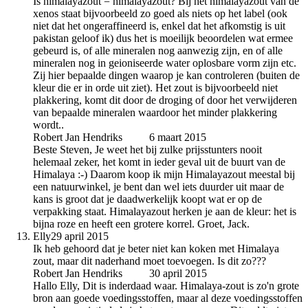
Is himalayazout = himalayazout? Bij het himalayazout van de
xenos staat bijvoorbeeld zo goed als niets op het label (ook
niet dat het ongeraffineerd is, enkel dat het afkomstig is uit
pakistan geloof ik) dus het is moeilijk beoordelen wat ermee
gebeurd is, of alle mineralen nog aanwezig zijn, en of alle
mineralen nog in geioniseerde water oplosbare vorm zijn etc.
Zij hier bepaalde dingen waarop je kan controleren (buiten de
kleur die er in orde uit ziet). Het zout is bijvoorbeeld niet
plakkering, komt dit door de droging of door het verwijderen
van bepaalde mineralen waardoor het minder plakkering
wordt..
Robert Jan Hendriks
auteur
6 maart 2015
Beste Steven, Je weet het bij zulke prijsstunters nooit
helemaal zeker, het komt in ieder geval uit de buurt van de
Himalaya :-) Daarom koop ik mijn Himalayazout meestal bij
een natuurwinkel, je bent dan wel iets duurder uit maar de
kans is groot dat je daadwerkelijk koopt wat er op de
verpakking staat. Himalayazout herken je aan de kleur: het is
bijna roze en heeft een grotere korrel. Groet, Jack.
Elly
29 april 2015
Ik heb gehoord dat je beter niet kan koken met Himalaya
zout, maar dit naderhand moet toevoegen. Is dit zo???
Robert Jan Hendriks
auteur
30 april 2015
Hallo Elly, Dit is inderdaad waar. Himalaya-zout is zo'n grote
bron aan goede voedingsstoffen, maar al deze voedingsstoffen