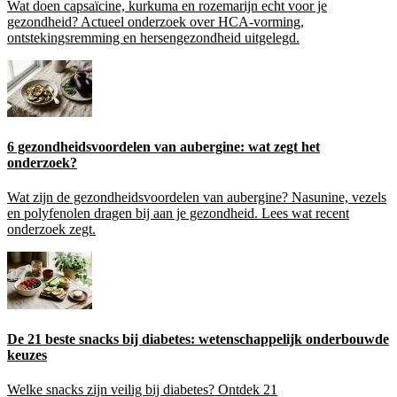
Wat doen capsaïcine, kurkuma en rozemarijn echt voor je
gezondheid? Actueel onderzoek over HCA-vorming,
ontstekingsremming en hersengezondheid uitgelegd.
6 gezondheidsvoordelen van aubergine: wat zegt het
onderzoek?
Wat zijn de gezondheidsvoordelen van aubergine? Nasunine, vezels
en polyfenolen dragen bij aan je gezondheid. Lees wat recent
onderzoek zegt.
De 21 beste snacks bij diabetes: wetenschappelijk onderbouwde
keuzes
Welke snacks zijn veilig bij diabetes? Ontdek 21