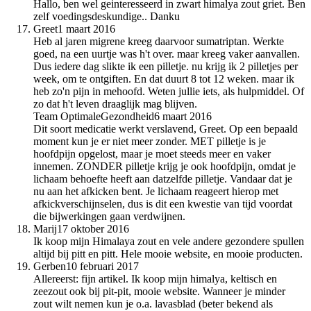
Hallo, ben wel geinteresseerd in zwart himalya zout griet. Ben
zelf voedingsdeskundige.. Danku
Greet
1 maart 2016
Heb al jaren migrene kreeg daarvoor sumatriptan. Werkte
goed, na een uurtje was h't over. maar kreeg vaker aanvallen.
Dus iedere dag slikte ik een pilletje. nu krijg ik 2 pilletjes per
week, om te ontgiften. En dat duurt 8 tot 12 weken. maar ik
heb zo'n pijn in mehoofd. Weten jullie iets, als hulpmiddel. Of
zo dat h't leven draaglijk mag blijven.
Team OptimaleGezondheid
6 maart 2016
Dit soort medicatie werkt verslavend, Greet. Op een bepaald
moment kun je er niet meer zonder. MET pilletje is je
hoofdpijn opgelost, maar je moet steeds meer en vaker
innemen. ZONDER pilletje krijg je ook hoofdpijn, omdat je
lichaam behoefte heeft aan datzelfde pilletje. Vandaar dat je
nu aan het afkicken bent. Je lichaam reageert hierop met
afkickverschijnselen, dus is dit een kwestie van tijd voordat
die bijwerkingen gaan verdwijnen.
Marij
17 oktober 2016
Ik koop mijn Himalaya zout en vele andere gezondere spullen
altijd bij pitt en pitt. Hele mooie website, en mooie producten.
Gerben
10 februari 2017
Allereerst: fijn artikel. Ik koop mijn himalya, keltisch en
zeezout ook bij pit-pit, mooie website. Wanneer je minder
zout wilt nemen kun je o.a. lavasblad (beter bekend als