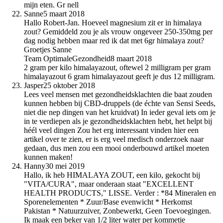
mijn eten. Gr nell
Sanne
5 maart 2018
Hallo Robert-Jan. Hoeveel magnesium zit er in himalaya
zout? Gemiddeld zou je als vrouw ongeveer 250-350mg per
dag nodig hebben maar red ik dat met 6gr himalaya zout?
Groetjes Sanne
Team OptimaleGezondheid
8 maart 2018
2 gram per kilo himalayazout, oftewel 2 milligram per gram
himalayazout 6 gram himalayazout geeft je dus 12 milligram.
Jasper
25 oktober 2018
Lees veel mensen met gezondheidsklachten die baat zouden
kunnen hebben bij CBD-druppels (de échte van Sensi Seeds,
niet die nep dingen van het kruidvat) In ieder geval iets om je
in te verdiepen als je gezondheidsklachten hebt, het helpt bij
héél veel dingen Zou het erg interessant vinden hier een
artikel over te zien, er is erg veel medisch onderzoek naar
gedaan, dus men zou een mooi onderbouwd artikel moeten
kunnen maken!
Hanny
30 mei 2019
Hallo, ik heb HIMALAYA ZOUT, een kilo, gekocht bij
"VITA/CURA", maar onderaan staat "EXCELLENT
HEALTH PRODUCTS," LISSE. Verder : *84 Mineralen en
Sporenelementen * Zuur/Base evenwicht * Herkomst
Pakistan * Natuurzuiver, Zonbewerkt, Geen Toevoegingen.
Ik maak een beker van 1/2 liter water per kommetje