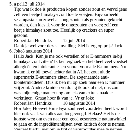
a pel
12 juli 2014
Tip: wat ik doe is producten kopen zonder zout en vervolgens
zelf een beetje himalaya zout toe te voegen. Bijvoorbeeld
sesampasta kan zowel als ongezouten als gezouten gekocht
worden, dan kies ik voor de ongezouten en voeg zelf een
beetje himalaya zout toe. Heerlijk op crackers en super
gezond.
Robert Jan Hendriks
auteur
12 juli 2014
Dank je wel voor deze aanvulling. Stel ik erg op prijs! Jack
Joke
8 augustus 2014
Hallo Jack, Kan je me ook vertellen of er E-nummers in/bij
himalaya-zout zitten? Ik ben erg ziek en heb heel veel voedsel
allergieën en intoleranties en vooral voor alle E-nummers. Nu
kwam ik er bij toeval achter dat in AL het zout uit de
supermarkt E-nummers zitten. De zogenaamde anti-
klontermiddelen. Dus ik ben nu op zoek naar een E-nummer
vrij zout. Andere kruiden verdraag ik ook al niet, dus zout
was mijn enige manier nog om iets van extra smaak te
verkrijgen. Graag hoor ik van je. Vr gr Joke
Robert Jan Hendriks
auteur
10 augustus 2014
Hoi Joke, Hoewel Himalaya-zout veel voordelen heeft, wordt
hier ook vaak van alles aan toegevoegd. Helaas! Het is de
kortste weg om even naar een goed gesorteerde natuurwinkel
te gaan en de ingrediëntenlijsten even kritisch door te nemen.
Vergeet hierbij niet om je bril of vergrootglas mee te nemen.