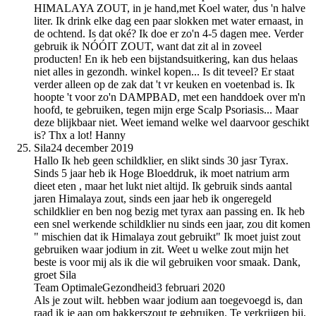
HIMALAYA ZOUT, in je hand,met Koel water, dus 'n halve
liter. Ik drink elke dag een paar slokken met water ernaast, in
de ochtend. Is dat oké? Ik doe er zo'n 4-5 dagen mee. Verder
gebruik ik NÓÓIT ZOUT, want dat zit al in zoveel
producten! En ik heb een bijstandsuitkering, kan dus helaas
niet alles in gezondh. winkel kopen... Is dit teveel? Er staat
verder alleen op de zak dat 't vr keuken en voetenbad is. Ik
hoopte 't voor zo'n DAMPBAD, met een handdoek over m'n
hoofd, te gebruiken, tegen mijn erge Scalp Psoriasis... Maar
deze blijkbaar niet. Weet iemand welke wel daarvoor geschikt
is? Thx a lot! Hanny
Sila
24 december 2019
Hallo Ik heb geen schildklier, en slikt sinds 30 jasr Tyrax.
Sinds 5 jaar heb ik Hoge Bloeddruk, ik moet natrium arm
dieet eten , maar het lukt niet altijd. Ik gebruik sinds aantal
jaren Himalaya zout, sinds een jaar heb ik ongeregeld
schildklier en ben nog bezig met tyrax aan passing en. Ik heb
een snel werkende schildklier nu sinds een jaar, zou dit komen
" mischien dat ik Himalaya zout gebruikt" Ik moet juist zout
gebruiken waar jodium in zit. Weet u welke zout mijn het
beste is voor mij als ik die wil gebruiken voor smaak. Dank,
groet Sila
Team OptimaleGezondheid
3 februari 2020
Als je zout wilt. hebben waar jodium aan toegevoegd is, dan
raad ik je aan om bakkerszout te gebruiken. Te verkrijgen bij,