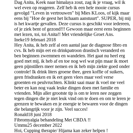
Dag Anita, Keek naar himalaya zout, zag ik je vraag, wil ik
wel even op reageren. Zelf heb ik een hele mooie cursus
gevolgd "Leven in vertrouwen" bij Mies KLoos, of kijk maar
eens bij "Hoe de geest het lichaam aanstuurt". SUPER, bij mij
is het kwartje gevallen. Deze cursus is geschikt voor iedereen,
of je ziek bent of gezond!!! Gewoon maar eerst eens beginnen
met lezen, toi, toi Anita!! Met vriendelijke Groet Ans.
Ineke
19 februari 2018
Hey Anita, ik heb zelf al een aantal jaar de diagnose fibro en
cvs. Ik heb mijn eet en drinkpatroon drastisch veranderd en
ben beginnen zwemmen en wandelen. Het gaat nu heel erg
goed met mij, ik heb af en toe nog wel wat pijn maar ik moet
geen pijnstillers meer nemen en ik heb mijn ziekte goed onder
controle! Ik drink liters groene thee, geen koffie of suikers,
geen frisdranken en ik eet geen vlees maar veel verse
groenten en peulvruchten. Klinkt saai maar ik voel me veel
beter en kan nog vaak leuke dingen doen met familie en
vrienden. Mijn aller grootste tip is om te leren nee zeggen
tegen dingen die je niet leuk vind om te doen en om te leren je
grenzen te bewaken en je energie te bewaren voor de dingen
die belangrijk voor je zijn. Veel succes!
Ronald
18 juni 2018
Fibromyalgia behandeling Met CBDA !!
Ummu
25 december 2022
Hoi, Cupping therapie/ Hijama kan zeker helpen !