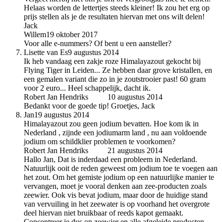
Helaas worden de lettertjes steeds kleiner! Ik zou het erg op
prijs stellen als je de resultaten hiervan met ons wilt delen!
Jack
Willem
19 oktober 2017
Voor alle e-nummers? Of bent u een aansteller?
Lisette van Es
9 augustus 2014
Ik heb vandaag een zakje roze Himalayazout gekocht bij
Flying Tiger in Leiden... Ze hebben daar grove kristallen, en
een gemalen variant die zo in je zoutstrooier past! 60 gram
voor 2 euro... Heel schappelijk, dacht ik.
Robert Jan Hendriks
auteur
10 augustus 2014
Bedankt voor de goede tip! Groetjes, Jack
Jan
19 augustus 2014
Himalayazout zou geen jodium bevatten. Hoe kom ik in
Nederland , zijnde een jodiumarm land , nu aan voldoende
jodium om schildklier problemen te voorkomen?
Robert Jan Hendriks
auteur
21 augustus 2014
Hallo Jan, Dat is inderdaad een probleem in Nederland.
Natuurlijk ooit de reden geweest om jodium toe te voegen aan
het zout. Om het gemiste jodium op een natuurlijke manier te
vervangen, moet je vooral denken aan zee-producten zoals
zeewier. Ook vis bevat jodium, maar door de huidige stand
van vervuiling in het zeewater is op voorhand het overgrote
deel hiervan niet bruikbaar of reeds kapot gemaakt.
Concentreer je dus op zeewier en alle afgeleide producten