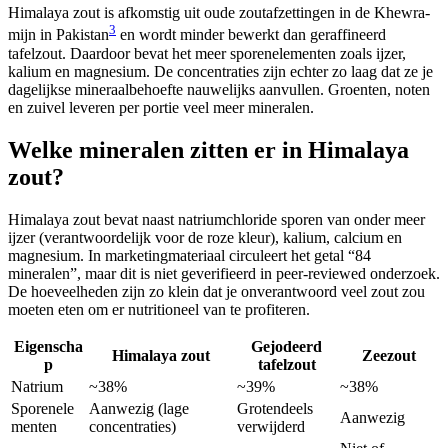
Himalaya zout is afkomstig uit oude zoutafzettingen in de Khewra-
3
mijn in Pakistan
en wordt minder bewerkt dan geraffineerd
tafelzout. Daardoor bevat het meer sporenelementen zoals ijzer,
kalium en magnesium. De concentraties zijn echter zo laag dat ze je
dagelijkse mineraalbehoefte nauwelijks aanvullen. Groenten, noten
en zuivel leveren per portie veel meer mineralen.
Welke mineralen zitten er in Himalaya
zout?
Himalaya zout bevat naast natriumchloride sporen van onder meer
ijzer (verantwoordelijk voor de roze kleur), kalium, calcium en
magnesium. In marketingmateriaal circuleert het getal “84
mineralen”, maar dit is niet geverifieerd in peer-reviewed onderzoek.
De hoeveelheden zijn zo klein dat je onverantwoord veel zout zou
moeten eten om er nutritioneel van te profiteren.
Eigenscha
Gejodeerd
Himalaya zout
Zeezout
p
tafelzout
Natrium
~38%
~39%
~38%
Sporenele
Aanwezig (lage
Grotendeels
Aanwezig
menten
concentraties)
verwijderd