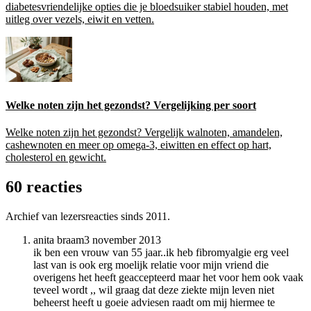
diabetesvriendelijke opties die je bloedsuiker stabiel houden, met
uitleg over vezels, eiwit en vetten.
Welke noten zijn het gezondst? Vergelijking per soort
Welke noten zijn het gezondst? Vergelijk walnoten, amandelen,
cashewnoten en meer op omega-3, eiwitten en effect op hart,
cholesterol en gewicht.
60 reacties
Archief van lezersreacties sinds 2011.
anita braam
3 november 2013
ik ben een vrouw van 55 jaar..ik heb fibromyalgie erg veel
last van is ook erg moelijk relatie voor mijn vriend die
overigens het heeft geaccepteerd maar het voor hem ook vaak
teveel wordt ,, wil graag dat deze ziekte mijn leven niet
beheerst heeft u goeie adviesen raadt om mij hiermee te