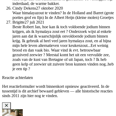
inderdaad, de warme bakker.
Cindy Dekens
27 oktober 2020
Waar himalayazout te vinden? In de Holland and Barret (grote
porties grof en fijn) In de Albert Heijn (kleine molen) Groetjes
Brigitte
27 juli 2021
Beste Robert Jan, hoe kan ik toch voldoende jodium binnen
krijgen, als ik hymalaya zout eet ? Onderzoek wijst al enkele
jaren aan dat ik waarschijnlijk onvoldoende jodium binnen
krijg. Ik gebruik al heel veel jaren hymalaya zout, en al bijna
mijn hele leven alternatieven voor keukenzout...Eet weinig
brood en dan vaak bio. Waar vind ik evt. betrouwbaar
gezuiverd zeewier ? Meestal komt het uit een vervuilde zee,
zoals van de kust van Bretagne of uit Japan, toch ? Ik heb
geen kelp of zeewier uit zuivere bron kunnen vinden nog..heb
je een tip ?
Reactie achterlaten
Het reactieformulier wordt binnenkort opnieuw geactiveerd. In de
tussentijd is dit archief bewaard gebleven — alle historische reacties
sinds 2011 zijn hier nog te vinden.