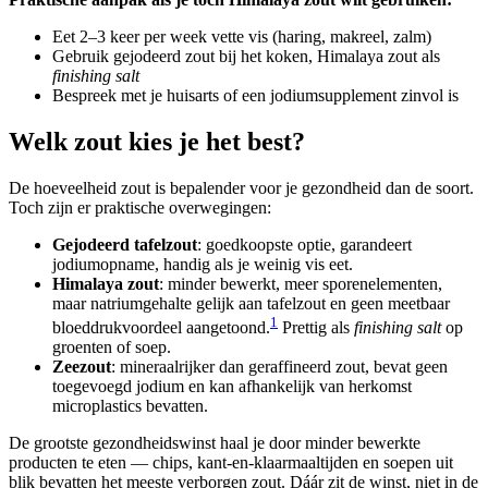
Eet 2–3 keer per week vette vis (haring, makreel, zalm)
Gebruik gejodeerd zout bij het koken, Himalaya zout als
finishing salt
Bespreek met je huisarts of een jodiumsupplement zinvol is
Welk zout kies je het best?
De hoeveelheid zout is bepalender voor je gezondheid dan de soort.
Toch zijn er praktische overwegingen:
Gejodeerd tafelzout
: goedkoopste optie, garandeert
jodiumopname, handig als je weinig vis eet.
Himalaya zout
: minder bewerkt, meer sporenelementen,
maar natriumgehalte gelijk aan tafelzout en geen meetbaar
1
bloeddrukvoordeel aangetoond.
Prettig als
finishing salt
op
groenten of soep.
Zeezout
: mineraalrijker dan geraffineerd zout, bevat geen
toegevoegd jodium en kan afhankelijk van herkomst
microplastics bevatten.
De grootste gezondheidswinst haal je door minder bewerkte
producten te eten — chips, kant-en-klaarmaaltijden en soepen uit
blik bevatten het meeste verborgen zout. Dáár zit de winst, niet in de