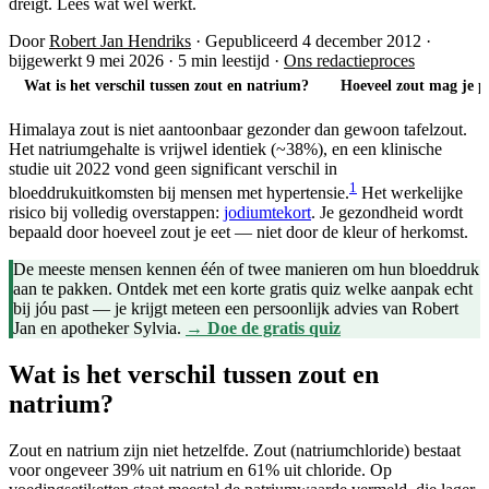
dreigt. Lees wat wél werkt.
Door
Robert Jan Hendriks
·
Gepubliceerd 4 december 2012
·
bijgewerkt 9 mei 2026
·
5 min leestijd
·
Ons redactieproces
Wat is het verschil tussen zout en natrium?
Hoeveel zout mag je p
Himalaya zout is niet aantoonbaar gezonder dan gewoon tafelzout.
Het natriumgehalte is vrijwel identiek (~38%), en een klinische
studie uit 2022 vond geen significant verschil in
1
bloeddrukuitkomsten bij mensen met hypertensie.
Het werkelijke
risico bij volledig overstappen:
jodiumtekort
. Je gezondheid wordt
bepaald door hoeveel zout je eet — niet door de kleur of herkomst.
De meeste mensen kennen één of twee manieren om hun bloeddruk
aan te pakken. Ontdek met een korte gratis quiz welke aanpak echt
bij jóu past — je krijgt meteen een persoonlijk advies van Robert
Jan en apotheker Sylvia.
→ Doe de gratis quiz
Wat is het verschil tussen zout en
natrium?
Zout en natrium zijn niet hetzelfde. Zout (natriumchloride) bestaat
voor ongeveer 39% uit natrium en 61% uit chloride. Op