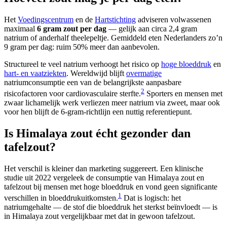
Het
Voedingscentrum
en de
Hartstichting
adviseren volwassenen
maximaal
6 gram zout per dag
— gelijk aan circa 2,4 gram
natrium of anderhalf theelepeltje. Gemiddeld eten Nederlanders zo’n
9 gram per dag: ruim 50% meer dan aanbevolen.
Structureel te veel natrium verhoogt het risico op
hoge bloeddruk
en
hart- en vaatziekten
. Wereldwijd blijft
overmatige
natriumconsumptie een van de belangrijkste aanpasbare
2
risicofactoren voor cardiovasculaire sterfte.
Sporters en mensen met
zwaar lichamelijk werk verliezen meer natrium via zweet, maar ook
voor hen blijft de 6-gram-richtlijn een nuttig referentiepunt.
Is Himalaya zout écht gezonder dan
tafelzout?
Het verschil is kleiner dan marketing suggereert. Een klinische
studie uit 2022 vergeleek de consumptie van Himalaya zout en
tafelzout bij mensen met hoge bloeddruk en vond geen significante
1
verschillen in bloeddrukuitkomsten.
Dat is logisch: het
natriumgehalte — de stof die bloeddruk het sterkst beïnvloedt — is
in Himalaya zout vergelijkbaar met dat in gewoon tafelzout.