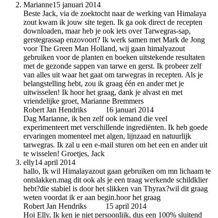
Marianne
15 januari 2014
Beste Jack, via de zoektocht naar de werking van Himalaya
zout kwam ik jouw site tegen. Ik ga ook direct de recepten
downloaden, maar heb je ook iets over Tarwegras-sap,
gerstegrassap enzovoort? Ik werk samen met Mark de Jong
voor The Green Man Holland, wij gaan himalyazout
gebruiken voor de planten en boeken uitstekende resultaten
met de gezonde sappen van tarwe en gerst. Ik probeer zelf
van alles uit waar het gaat om tarwegras in recepten. Als je
belangstelling hebt, zou ik graag één en ander met je
uitwisselen! Ik hoor het graag, dank je alvast en met
vriendelijke groet, Marianne Bremmers
Robert Jan Hendriks
auteur
16 januari 2014
Dag Marianne, ik ben zelf ook iemand die veel
experimenteert met verschillende ingrediënten. Ik heb goede
ervaringen momenteel met algen, lijnzaad en natuurlijk
tarwegras. Ik zal u een e-mail sturen om het een en ander uit
te wisselen! Groetjes, Jack
elly
14 april 2014
hallo, Ik wil Himalayazout gaan gebruiken om mn lichaam te
ontslakken.mag dit ook als je een traag werkende schildklier
hebt?die stabiel is door het slikken van Thyrax?wil dit graag
weten voordat ik er aan begin.hoor het graag
Robert Jan Hendriks
auteur
15 april 2014
Hoi Elly, Ik ken je niet persoonlijk, dus een 100% sluitend