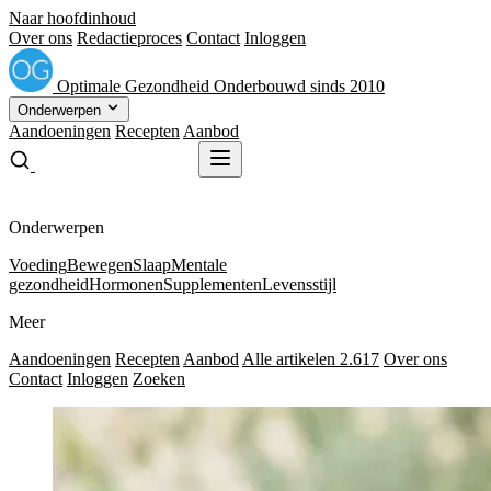
Naar hoofdinhoud
Over ons
Redactieproces
Contact
Inloggen
Optimale
Gezondheid
Onderbouwd sinds 2010
Onderwerpen
Aandoeningen
Recepten
Aanbod
Gratis receptenboek
Gratis receptenboek
Onderwerpen
Voeding
Bewegen
Slaap
Mentale
gezondheid
Hormonen
Supplementen
Levensstijl
Meer
Aandoeningen
Recepten
Aanbod
Alle artikelen
2.617
Over ons
Contact
Inloggen
Zoeken