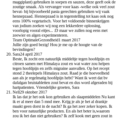
maggiplant) gebruiken in soepen en sauzen, deze geeft ook de
zoutige smaak. Als vervanger voor kaas -welke ook veel zout
bevat- bij bijvoorbeeld pasta gerechten gebruiken wij vaak
hennepzaad. Hennepzaad is in tegenstelling tot kaas ook nog
eens 100% vegetarisch. Voor het voldoende binnenkrijgen
van jodium zoeken wij nog een lekkerdere oplossing,
voorlopig vooral eitjes... :D maar we zullen nog eens met
zeewier en algen experimenteren.
Team OptimaleGezondheid
1 maart 2017
Jullie zijn goed bezig! Hou je me op de hoogte van de
bevindingen?
Sara
24 april 2017
Beste, Ik zocht een natuurlijk middeltje tegen hoofdpijn en
citroen samen met Himalaya zout en wat water zou helpen
tegen hoofdpijn en zelfs migraine aanvallen. Op het recept
stond 2 theelepels Himalaya zout. Raad je die hoeveelheid
aan als je regelmatig hoofdpijn hebt? Want ik weet dat bv
dafalgan bruistabletten zout bevat en dus word afgeraden bij
hartpatienten. Vriendelijke groeten, Sara
Nell
29 oktober 2017
Ik las dat je het ook kon gebruiken als slaapmiddelen Nu kant
ik er al meer dan 5 mnd mee. Krijg je als je het al drankje
maakt geen dorst in de nacht? Ik ga het zeer zeker kopen. Ik
ben voor natuurlijke producten. En als het beter is,waarom
zou ik het dan niet gebruiken? Ik zelf kook met geen zout in