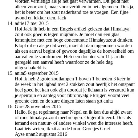
worden vernietigd als je het gaat verwarmen. Dit geldt niet
alleen voor zout, maar voor verhitten in het algemeen. Dus ja,
het is beter om het zout naderhand toe te voegen. Een fijne
avond en lekker eten, Jack
adrie
17 mei 2015
Hoi Jack Ik heb in een Engels artikel gelezen dat Himalaya
zout ook goed is tegen migraine. Je moet dan een glas
lemonjuice met een hoge concentratie Himalayazout drinken.
Klopt dit en als je dat weet, moet dit dan ingenomen worden
als een aanval begint of gewoon dagelijks de hoeveelheid om
aanvallen te voorkomen. Heb een dochter van 11 jaar die
geregeld een aanval heeft waardoor ze de hele dag
uitgeschakeld is.
anita
5 september 2015
Hoi ik heb 2 grote zoutlampen 1 boven 1 beneden 3 keer in
de week in het ligbad met 2 stukken zout heerlijk het ontspant
heel goed het kan ook zijn doordat je lichaam is verzuurd kun
je speiroijn en aanleg voor fibromyalgie krijgen vooral veel
groente eten en de zure dingen laten staan grt anita
Griet
28 november 2015
Hallo, ik ga regelmatig naar Nepal en ik kan dus altijd zwart
of roos himalaya-zout meebrengen. Ongeraffineerd. Dus als
iemand een natuur- of andere winkel weet die interesse heeft.
Laat iets weten, ik zit aan de bron. Groetjes Griet
Ayse unan
2 augustus 2016