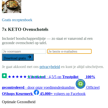
Gratis receptenboek
7x KETO Ovenschotels
Inclusief boodschappenlijstje — zo staat er vanavond al een
gezonde ovenschotel op tafel.
Download gratis
Je gaat akkoord met ons
privacybeleid
en kunt je altijd uitschrijven.
★★★★★
★★★★★
Uitstekend
·
4,5
/5 op
Trustpilot
100%
gecontroleerd
· door onze voedingsdeskundige
Officieel
QShops Keurmerk
45.000+
volgers op Facebook
Optimale Gezondheid