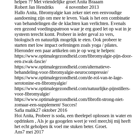
helpen ?? Met vriendelijke groet Anita Braaam
Robert Jan Hendriks
auteur
4 november 2013
Hallo Anita, fibromyalgie kan zeker niet een eenvoudige
aandoening zijn om mee te leven. Vaak is het een combinatie
van behandelingen die de klachten kan verlichten. Evenals
een gezond voedingspatroon waar je erg goed let op wat in je
systeem terecht komt. Probeer in ieder geval zo vers,
biologisch en natuurlijk mogelijk te eten. Ook probeer te
starten met low impact oefeningen zoals yoga / pilates.
Hieronder een paar artikelen om je op weg te helpen:
https://www.optimalegezondheid.com/fibromyalgie-pijn-door-
een-zwak-fascie/
https://www.optimalegezondheid.com/alternatieve-
behandeling-voor-fibromyalgie-neurocompressie/
https://www.optimalegezondheid.com/de-rol-van-te-lage-
serotonine-en-fibromyalgie/
https://www.optimalegezondheid.com/natuurlijke-pijnstillers-
voor-fibromyalgie/
https://www.optimalegezondheid.com/fibrofit-strong-niet-
zomaar-een-supplement/ Succes!
Safia malik
27 oktober 2016
Hoi Anita, Probeer is soda, een theelepel oplossen in water en
opdrinken , Als je ga googelen weet je veel meer,bij mij heeft
het echt geholpen ik voel me stuken beter. Groet.
Ans
7 mei 2017