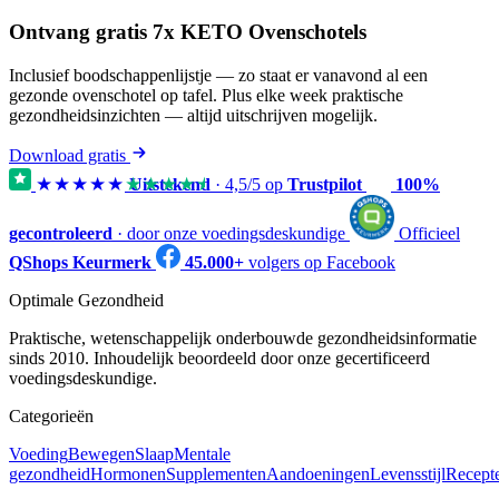
Ontvang gratis 7x KETO Ovenschotels
Inclusief boodschappenlijstje — zo staat er vanavond al een
gezonde ovenschotel op tafel. Plus elke week praktische
gezondheidsinzichten — altijd uitschrijven mogelijk.
Download gratis
★★★★★
★★★★★
Uitstekend
·
4,5
/5 op
Trustpilot
100%
gecontroleerd
· door onze voedingsdeskundige
Officieel
QShops Keurmerk
45.000+
volgers op Facebook
Optimale Gezondheid
Praktische, wetenschappelijk onderbouwde gezondheidsinformatie
sinds 2010. Inhoudelijk beoordeeld door onze gecertificeerd
voedingsdeskundige.
Categorieën
Voeding
Bewegen
Slaap
Mentale
gezondheid
Hormonen
Supplementen
Aandoeningen
Levensstijl
Recept