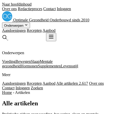
Naar hoofdinhoud
Over ons
Redactieproces
Contact
Inloggen
Optimale
Gezondheid
Onderbouwd sinds 2010
Onderwerpen
Aandoeningen
Recepten
Aanbod
Gratis receptenboek
Gratis receptenboek
Onderwerpen
Voeding
Bewegen
Slaap
Mentale
gezondheid
Hormonen
Supplementen
Levensstijl
Meer
Aandoeningen
Recepten
Aanbod
Alle artikelen
2.617
Over ons
Contact
Inloggen
Zoeken
Home
›
Artikelen
Alle artikelen