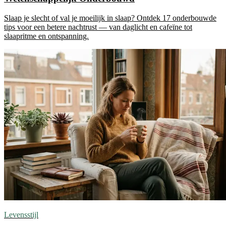
Slaap je slecht of val je moeilijk in slaap? Ontdek 17 onderbouwde
tips voor een betere nachtrust — van daglicht en cafeïne tot
slaapritme en ontspanning.
Levensstijl