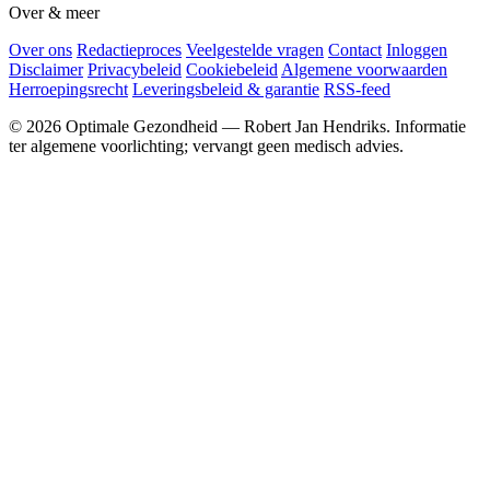
Over & meer
Over ons
Redactieproces
Veelgestelde vragen
Contact
Inloggen
Disclaimer
Privacybeleid
Cookiebeleid
Algemene voorwaarden
Herroepingsrecht
Leveringsbeleid & garantie
RSS-feed
© 2026 Optimale Gezondheid — Robert Jan Hendriks. Informatie
ter algemene voorlichting; vervangt geen medisch advies.