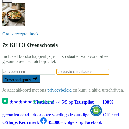
Gratis receptenboek
7x KETO Ovenschotels
Inclusief boodschappenlijstje — zo staat er vanavond al een
gezonde ovenschotel op tafel.
Download gratis
Je gaat akkoord met ons
privacybeleid
en kunt je altijd uitschrijven.
★★★★★
★★★★★
Uitstekend
·
4,5
/5 op
Trustpilot
100%
gecontroleerd
· door onze voedingsdeskundige
Officieel
QShops Keurmerk
45.000+
volgers op Facebook