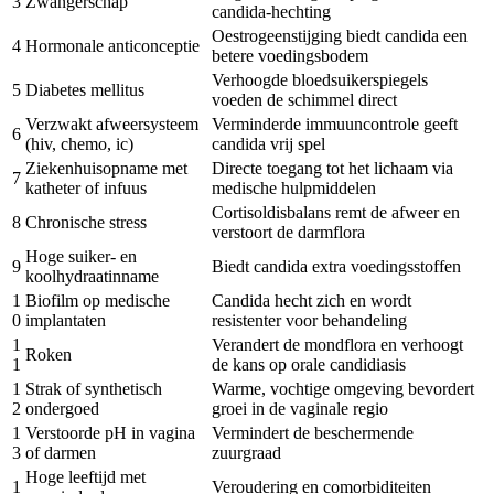
3
Zwangerschap
candida-hechting
Oestrogeenstijging biedt candida een
4
Hormonale anticonceptie
betere voedingsbodem
Verhoogde bloedsuikerspiegels
5
Diabetes mellitus
voeden de schimmel direct
Verzwakt afweersysteem
Verminderde immuuncontrole geeft
6
(hiv, chemo, ic)
candida vrij spel
Ziekenhuisopname met
Directe toegang tot het lichaam via
7
katheter of infuus
medische hulpmiddelen
Cortisoldisbalans remt de afweer en
8
Chronische stress
verstoort de darmflora
Hoge suiker- en
9
Biedt candida extra voedingsstoffen
koolhydraatinname
1
Biofilm op medische
Candida hecht zich en wordt
0
implantaten
resistenter voor behandeling
1
Verandert de mondflora en verhoogt
Roken
1
de kans op orale candidiasis
1
Strak of synthetisch
Warme, vochtige omgeving bevordert
2
ondergoed
groei in de vaginale regio
1
Verstoorde pH in vagina
Vermindert de beschermende
3
of darmen
zuurgraad
Hoge leeftijd met
1
Veroudering en comorbiditeiten