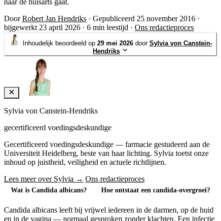
naar de huisarts gaat.
Door
Robert Jan Hendriks
·
Gepubliceerd 25 november 2016
·
bijgewerkt 23 april 2026
·
6 min leestijd
·
Ons redactieproces
Inhoudelijk beoordeeld op
29 mei 2026
door
Sylvia von Canstein-
Hendriks
Sylvia von Canstein-Hendriks
gecertificeerd voedingsdeskundige
Gecertificeerd voedingsdeskundige — farmacie gestudeerd aan de
Universiteit Heidelberg, beste van haar lichting. Sylvia toetst onze
inhoud op juistheid, veiligheid en actuele richtlijnen.
Lees meer over Sylvia →
Ons redactieproces
Wat is Candida albicans?
Hoe ontstaat een candida-overgroei?
Candida albicans leeft bij vrijwel iedereen in de darmen, op de huid
en in de vagina — normaal gesproken zonder klachten. Een infectie