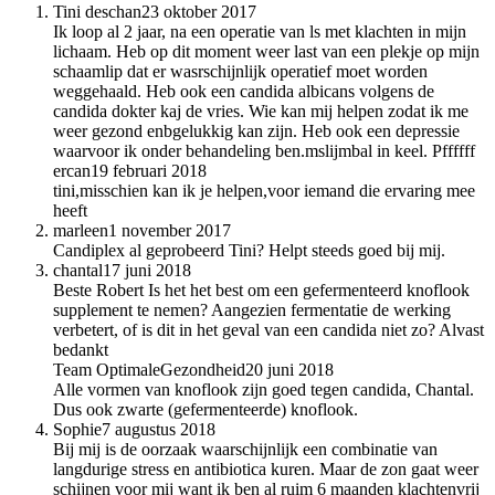
Tini deschan
23 oktober 2017
Ik loop al 2 jaar, na een operatie van ls met klachten in mijn
lichaam. Heb op dit moment weer last van een plekje op mijn
schaamlip dat er wasrschijnlijk operatief moet worden
weggehaald. Heb ook een candida albicans volgens de
candida dokter kaj de vries. Wie kan mij helpen zodat ik me
weer gezond enbgelukkig kan zijn. Heb ook een depressie
waarvoor ik onder behandeling ben.mslijmbal in keel. Pffffff
ercan
19 februari 2018
tini,misschien kan ik je helpen,voor iemand die ervaring mee
heeft
marleen
1 november 2017
Candiplex al geprobeerd Tini? Helpt steeds goed bij mij.
chantal
17 juni 2018
Beste Robert Is het het best om een gefermenteerd knoflook
supplement te nemen? Aangezien fermentatie de werking
verbetert, of is dit in het geval van een candida niet zo? Alvast
bedankt
Team OptimaleGezondheid
20 juni 2018
Alle vormen van knoflook zijn goed tegen candida, Chantal.
Dus ook zwarte (gefermenteerde) knoflook.
Sophie
7 augustus 2018
Bij mij is de oorzaak waarschijnlijk een combinatie van
langdurige stress en antibiotica kuren. Maar de zon gaat weer
schijnen voor mij want ik ben al ruim 6 maanden klachtenvrij