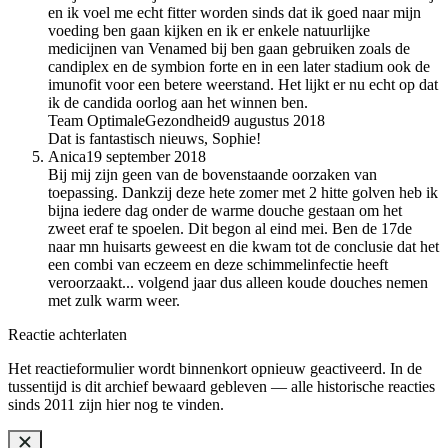
en ik voel me echt fitter worden sinds dat ik goed naar mijn
voeding ben gaan kijken en ik er enkele natuurlijke
medicijnen van Venamed bij ben gaan gebruiken zoals de
candiplex en de symbion forte en in een later stadium ook de
imunofit voor een betere weerstand. Het lijkt er nu echt op dat
ik de candida oorlog aan het winnen ben.
Team OptimaleGezondheid
9 augustus 2018
Dat is fantastisch nieuws, Sophie!
Anica
19 september 2018
Bij mij zijn geen van de bovenstaande oorzaken van
toepassing. Dankzij deze hete zomer met 2 hitte golven heb ik
bijna iedere dag onder de warme douche gestaan om het
zweet eraf te spoelen. Dit begon al eind mei. Ben de 17de
naar mn huisarts geweest en die kwam tot de conclusie dat het
een combi van eczeem en deze schimmelinfectie heeft
veroorzaakt... volgend jaar dus alleen koude douches nemen
met zulk warm weer.
Reactie achterlaten
Het reactieformulier wordt binnenkort opnieuw geactiveerd. In de
tussentijd is dit archief bewaard gebleven — alle historische reacties
sinds 2011 zijn hier nog te vinden.