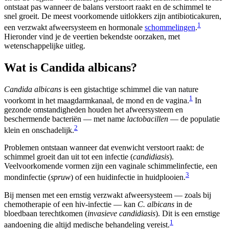
ontstaat pas wanneer de balans verstoort raakt en de schimmel te
snel groeit. De meest voorkomende uitlokkers zijn antibioticakuren,
1
een verzwakt afweersysteem en hormonale
schommelingen
.
Hieronder vind je de veertien bekendste oorzaken, met
wetenschappelijke uitleg.
Wat is Candida albicans?
Candida albicans
is een gistachtige schimmel die van nature
1
voorkomt in het maagdarmkanaal, de mond en de vagina.
In
gezonde omstandigheden houden het afweersysteem en
beschermende bacteriën — met name
lactobacillen
— de populatie
2
klein en onschadelijk.
Problemen ontstaan wanneer dat evenwicht verstoort raakt: de
schimmel groeit dan uit tot een infectie (
candidiasis
).
Veelvoorkomende vormen zijn een vaginale schimmelinfectie, een
3
mondinfectie (
spruw
) of een huidinfectie in huidplooien.
Bij mensen met een ernstig verzwakt afweersysteem — zoals bij
chemotherapie of een hiv-infectie — kan
C. albicans
in de
bloedbaan terechtkomen (
invasieve candidiasis
). Dit is een ernstige
1
aandoening die altijd medische behandeling vereist.