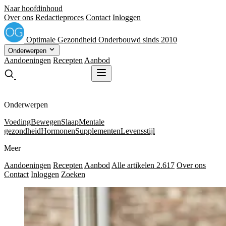
Naar hoofdinhoud
Over ons
Redactieproces
Contact
Inloggen
Optimale
Gezondheid
Onderbouwd sinds 2010
Onderwerpen
Aandoeningen
Recepten
Aanbod
Gratis receptenboek
Gratis receptenboek
Onderwerpen
Voeding
Bewegen
Slaap
Mentale
gezondheid
Hormonen
Supplementen
Levensstijl
Meer
Aandoeningen
Recepten
Aanbod
Alle artikelen
2.617
Over ons
Contact
Inloggen
Zoeken