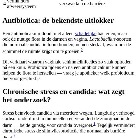
verminderd
4
verzwakken de barrière
afweersysteem
Antibiotica: de bekendste uitlokker
Een antibioticakuur doodt niet alleen
schadelijke
bacteriën, maar
ook de nuttige flora in de darmen en vagina.
Lactobacillus
-soorten
die normaal candida in toom houden, nemen sterk af, waardoor de
2
schimmel de ruimte krijgt om te groeien.
Dit verklaart waarom vaginale schimmelinfecties zo vaak optreden
ná een kuur. Probiotica tijdens en na een antibioticakuur kunnen
helpen de flora te herstellen — vraag je apotheker welk probioticum
hiervoor geschikt is.
Chronische stress en candida: wat zegt
het onderzoek?
Stress beïnvloedt candida via meerdere wegen. Langdurig verhoogd
cortisol onderdrukt immuuncellen en verandert de zuurgraad in de
1
darm — beide gunstig voor candida-overgroei.
Tegelijk vermindert
chronische stress de slijmvliesproductie die normaal als barrière
2
dient.