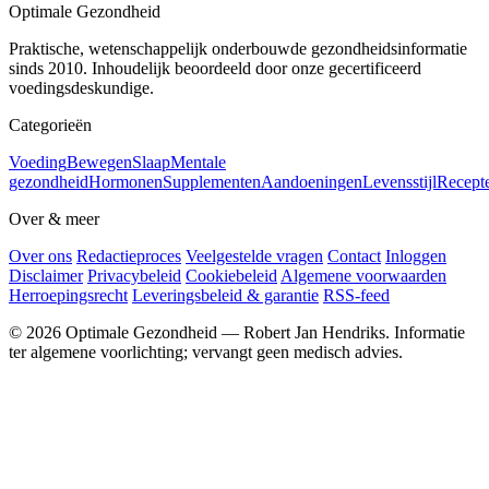
Optimale Gezondheid
Praktische, wetenschappelijk onderbouwde gezondheidsinformatie
sinds 2010. Inhoudelijk beoordeeld door onze gecertificeerd
voedingsdeskundige.
Categorieën
Voeding
Bewegen
Slaap
Mentale
gezondheid
Hormonen
Supplementen
Aandoeningen
Levensstijl
Recept
Over & meer
Over ons
Redactieproces
Veelgestelde vragen
Contact
Inloggen
Disclaimer
Privacybeleid
Cookiebeleid
Algemene voorwaarden
Herroepingsrecht
Leveringsbeleid & garantie
RSS-feed
© 2026 Optimale Gezondheid — Robert Jan Hendriks. Informatie
ter algemene voorlichting; vervangt geen medisch advies.