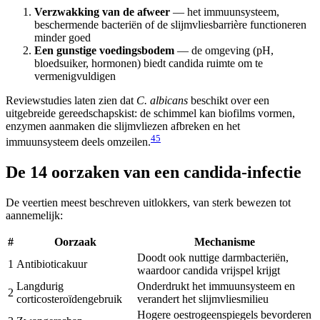
Verzwakking van de afweer
— het immuunsysteem,
beschermende bacteriën of de slijmvliesbarrière functioneren
minder goed
Een gunstige voedingsbodem
— de omgeving (pH,
bloedsuiker, hormonen) biedt candida ruimte om te
vermenigvuldigen
Reviewstudies laten zien dat
C. albicans
beschikt over een
uitgebreide gereedschapskist: de schimmel kan biofilms vormen,
enzymen aanmaken die slijmvliezen afbreken en het
4
5
immuunsysteem deels omzeilen.
De 14 oorzaken van een candida-infectie
De veertien meest beschreven uitlokkers, van sterk bewezen tot
aannemelijk:
#
Oorzaak
Mechanisme
Doodt ook nuttige darmbacteriën,
1
Antibioticakuur
waardoor candida vrijspel krijgt
Langdurig
Onderdrukt het immuunsysteem en
2
corticosteroïdengebruik
verandert het slijmvliesmilieu
Hogere oestrogeenspiegels bevorderen