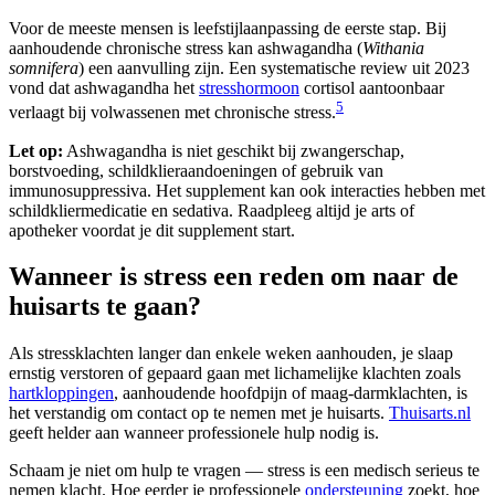
Voor de meeste mensen is leefstijlaanpassing de eerste stap. Bij
aanhoudende chronische stress kan ashwagandha (
Withania
somnifera
) een aanvulling zijn. Een systematische review uit 2023
vond dat ashwagandha het
stresshormoon
cortisol aantoonbaar
5
verlaagt bij volwassenen met chronische stress.
Let op:
Ashwagandha is niet geschikt bij zwangerschap,
borstvoeding, schildklieraandoeningen of gebruik van
immunosuppressiva. Het supplement kan ook interacties hebben met
schildkliermedicatie en sedativa. Raadpleeg altijd je arts of
apotheker voordat je dit supplement start.
Wanneer is stress een reden om naar de
huisarts te gaan?
Als stressklachten langer dan enkele weken aanhouden, je slaap
ernstig verstoren of gepaard gaan met lichamelijke klachten zoals
hartkloppingen
, aanhoudende hoofdpijn of maag-darmklachten, is
het verstandig om contact op te nemen met je huisarts.
Thuisarts.nl
geeft helder aan wanneer professionele hulp nodig is.
Schaam je niet om hulp te vragen — stress is een medisch serieus te
nemen klacht. Hoe eerder je professionele
ondersteuning
zoekt, hoe