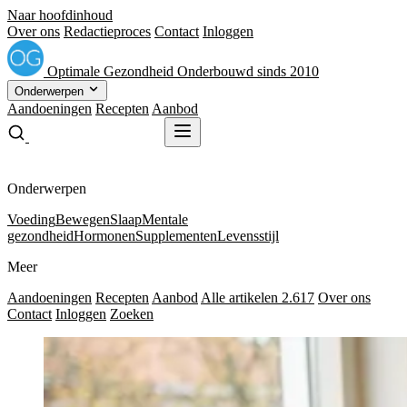
Naar hoofdinhoud
Over ons
Redactieproces
Contact
Inloggen
Optimale
Gezondheid
Onderbouwd sinds 2010
Onderwerpen
Aandoeningen
Recepten
Aanbod
Gratis receptenboek
Gratis receptenboek
Onderwerpen
Voeding
Bewegen
Slaap
Mentale
gezondheid
Hormonen
Supplementen
Levensstijl
Meer
Aandoeningen
Recepten
Aanbod
Alle artikelen
2.617
Over ons
Contact
Inloggen
Zoeken