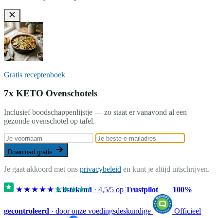
Gratis receptenboek
7x KETO Ovenschotels
Inclusief boodschappenlijstje — zo staat er vanavond al een
gezonde ovenschotel op tafel.
Download gratis
Je gaat akkoord met ons
privacybeleid
en kunt je altijd uitschrijven.
★★★★★
★★★★★
Uitstekend
·
4,5
/5 op
Trustpilot
100%
gecontroleerd
· door onze voedingsdeskundige
Officieel