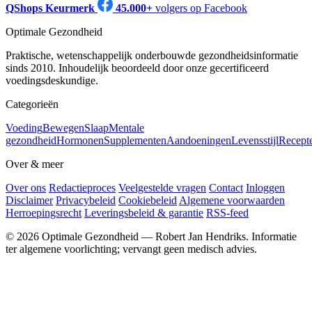
QShops Keurmerk
45.000+
volgers op Facebook
Optimale Gezondheid
Praktische, wetenschappelijk onderbouwde gezondheidsinformatie
sinds 2010. Inhoudelijk beoordeeld door onze gecertificeerd
voedingsdeskundige.
Categorieën
Voeding
Bewegen
Slaap
Mentale
gezondheid
Hormonen
Supplementen
Aandoeningen
Levensstijl
Recept
Over & meer
Over ons
Redactieproces
Veelgestelde vragen
Contact
Inloggen
Disclaimer
Privacybeleid
Cookiebeleid
Algemene voorwaarden
Herroepingsrecht
Leveringsbeleid & garantie
RSS-feed
© 2026 Optimale Gezondheid — Robert Jan Hendriks. Informatie
ter algemene voorlichting; vervangt geen medisch advies.