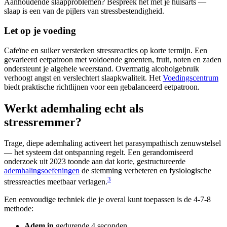
Aanhoudende slaapproblemen? Bespreek het met je huisarts —
slaap is een van de pijlers van stressbestendigheid.
Let op je voeding
Cafeïne en suiker versterken stressreacties op korte termijn. Een
gevarieerd eetpatroon met voldoende groenten, fruit, noten en zaden
ondersteunt je algehele weerstand. Overmatig alcoholgebruik
verhoogt angst en verslechtert slaapkwaliteit. Het
Voedingscentrum
biedt praktische richtlijnen voor een gebalanceerd eetpatroon.
Werkt ademhaling echt als
stressremmer?
Trage, diepe ademhaling activeert het parasympathisch zenuwstelsel
— het systeem dat ontspanning regelt. Een gerandomiseerd
onderzoek uit 2023 toonde aan dat korte, gestructureerde
ademhalingsoefeningen
de stemming verbeteren en fysiologische
3
stressreacties meetbaar verlagen.
Een eenvoudige techniek die je overal kunt toepassen is de 4-7-8
methode:
Adem in
gedurende 4 seconden