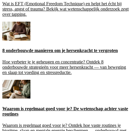
Wat is EFT (Emotional Freedom Technique) en helpt het écht bij
stress, angst of trauma? Bekijk wat wetenschappelijk onderzoek zegt
over tapping.
8 onderbouwde manieren om je hersenkracht te vergroten
Hoe verbeter je je geheugen en concentratie? Ontdek 8
onderbouwde strategieën voor meer hersenkracht — van beweging
en slaap tot voeding en stressreductie.
Waarom is regelmaat goed voor je? De wetenschap achter vaste
routines
Waarom is regelmaat goed voor je? Ontdek hoe vaste routines je
bioritme, slaap en mentale energie beschermen — onderbouwd met