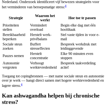
Nederland. Onderzoek identificeert vijf bewezen strategieën voor
4
het verminderen van beroepsmatige stress:
Waarom het
Strategie
Hoe toe te passen
werkt
Prioriteiten
Vermindert
Begin elke dag met één
stellen
overload
hoofdtaak
Bereikbaarheid
Herstelt werk-
Stel vaste tijden in voor e-
beperken
privébalans
mail
Sociale steun
Buffert
Bespreek werkdruk met
zoeken
stresseffecten
leidinggevende
Herstelt
Elke 90 minuten even
Pauzes nemen
concentratie
stoppen
Autonomie
Verhoogt
Bespreek taakverdeling
vergroten
werktevredenheid
actief
Toegang tot copingbronnen — met name sociale steun en autonomie
over je werk — hangt direct samen met hogere werktevredenheid en
4
lagere stress.
Kan ashwagandha helpen bij chronische
stress?