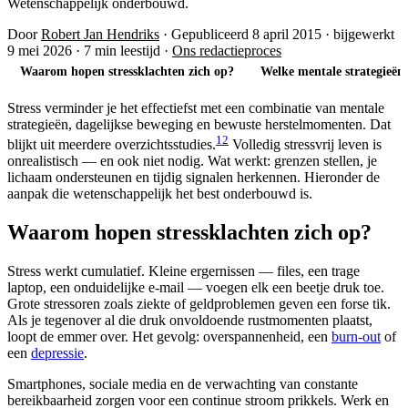
Wetenschappelijk onderbouwd.
Door
Robert Jan Hendriks
·
Gepubliceerd 8 april 2015
·
bijgewerkt
9 mei 2026
·
7 min leestijd
·
Ons redactieproces
Waarom hopen stressklachten zich op?
Welke mentale strategieën 
Stress verminder je het effectiefst met een combinatie van mentale
strategieën, dagelijkse beweging en bewuste herstelmomenten. Dat
1
2
blijkt uit meerdere overzichtsstudies.
Volledig stressvrij leven is
onrealistisch — en ook niet nodig. Wat werkt: grenzen stellen, je
lichaam ondersteunen en tijdig signalen herkennen. Hieronder de
aanpak die wetenschappelijk het best onderbouwd is.
Waarom hopen stressklachten zich op?
Stress werkt cumulatief. Kleine ergernissen — files, een trage
laptop, een onduidelijke e-mail — voegen elk een beetje druk toe.
Grote stressoren zoals ziekte of geldproblemen geven een forse tik.
Als je tegenover al die druk onvoldoende rustmomenten plaatst,
loopt de emmer over. Het gevolg: overspannenheid, een
burn-out
of
een
depressie
.
Smartphones, sociale media en de verwachting van constante
bereikbaarheid zorgen voor een continue stroom prikkels. Werk en