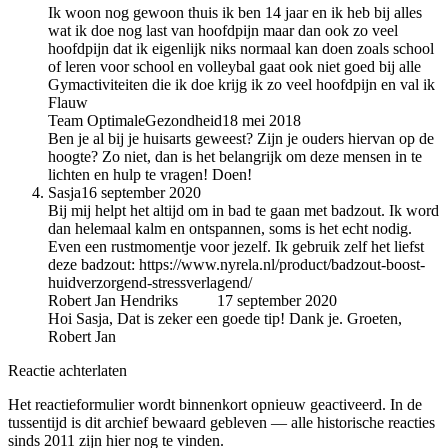
Ik woon nog gewoon thuis ik ben 14 jaar en ik heb bij alles
wat ik doe nog last van hoofdpijn maar dan ook zo veel
hoofdpijn dat ik eigenlijk niks normaal kan doen zoals school
of leren voor school en volleybal gaat ook niet goed bij alle
Gymactiviteiten die ik doe krijg ik zo veel hoofdpijn en val ik
Flauw
Team OptimaleGezondheid
18 mei 2018
Ben je al bij je huisarts geweest? Zijn je ouders hiervan op de
hoogte? Zo niet, dan is het belangrijk om deze mensen in te
lichten en hulp te vragen! Doen!
Sasja
16 september 2020
Bij mij helpt het altijd om in bad te gaan met badzout. Ik word
dan helemaal kalm en ontspannen, soms is het echt nodig.
Even een rustmomentje voor jezelf. Ik gebruik zelf het liefst
deze badzout: https://www.nyrela.nl/product/badzout-boost-
huidverzorgend-stressverlagend/
Robert Jan Hendriks
auteur
17 september 2020
Hoi Sasja, Dat is zeker een goede tip! Dank je. Groeten,
Robert Jan
Reactie achterlaten
Het reactieformulier wordt binnenkort opnieuw geactiveerd. In de
tussentijd is dit archief bewaard gebleven — alle historische reacties
sinds 2011 zijn hier nog te vinden.