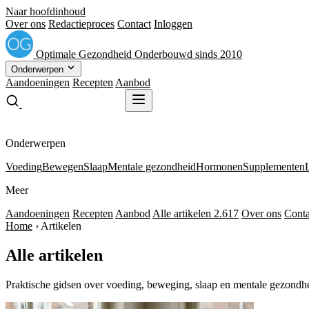
Naar hoofdinhoud
Over ons
Redactieproces
Contact
Inloggen
Optimale
Gezondheid
Onderbouwd sinds 2010
Onderwerpen
Aandoeningen
Recepten
Aanbod
Gratis receptenboek
Gratis receptenboek
Onderwerpen
Voeding
Bewegen
Slaap
Mentale gezondheid
Hormonen
Supplementen
Meer
Aandoeningen
Recepten
Aanbod
Alle artikelen
2.617
Over ons
Conta
Home
›
Artikelen
Alle artikelen
Praktische gidsen over voeding, beweging, slaap en mentale gezon