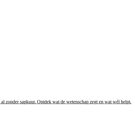
en al zonder sapkuur. Ontdek wat de wetenschap zegt en wat wél helpt.