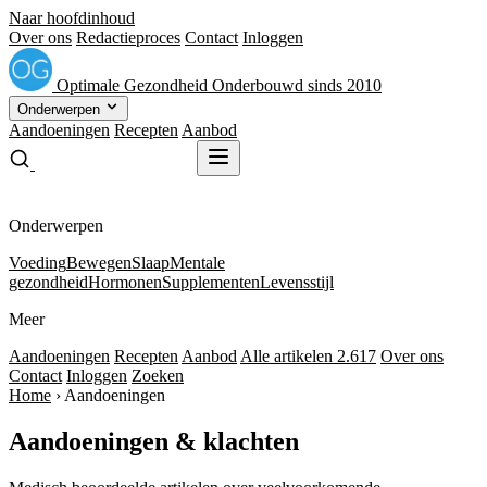
Naar hoofdinhoud
Over ons
Redactieproces
Contact
Inloggen
Optimale
Gezondheid
Onderbouwd sinds 2010
Onderwerpen
Aandoeningen
Recepten
Aanbod
Gratis receptenboek
Gratis receptenboek
Onderwerpen
Voeding
Bewegen
Slaap
Mentale
gezondheid
Hormonen
Supplementen
Levensstijl
Meer
Aandoeningen
Recepten
Aanbod
Alle artikelen
2.617
Over ons
Contact
Inloggen
Zoeken
Home
›
Aandoeningen
Aandoeningen & klachten