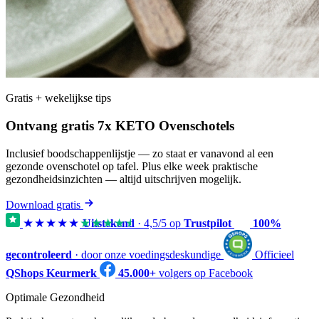
Gratis + wekelijkse tips
Ontvang gratis 7x KETO Ovenschotels
Inclusief boodschappenlijstje — zo staat er vanavond al een
gezonde ovenschotel op tafel. Plus elke week praktische
gezondheidsinzichten — altijd uitschrijven mogelijk.
Download gratis
★★★★★
★★★★★
Uitstekend
·
4,5
/5 op
Trustpilot
100%
gecontroleerd
· door onze voedingsdeskundige
Officieel
QShops Keurmerk
45.000+
volgers op Facebook
Optimale Gezondheid