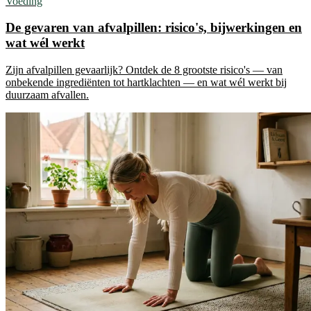
Voeding
De gevaren van afvalpillen: risico's, bijwerkingen en
wat wél werkt
Zijn afvalpillen gevaarlijk? Ontdek de 8 grootste risico's — van
onbekende ingrediënten tot hartklachten — en wat wél werkt bij
duurzaam afvallen.