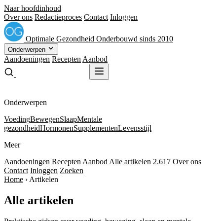
Naar hoofdinhoud
Over ons
Redactieproces
Contact
Inloggen
Optimale
Gezondheid
Onderbouwd sinds 2010
Onderwerpen
Aandoeningen
Recepten
Aanbod
Gratis receptenboek
Gratis receptenboek
Onderwerpen
Voeding
Bewegen
Slaap
Mentale
gezondheid
Hormonen
Supplementen
Levensstijl
Meer
Aandoeningen
Recepten
Aanbod
Alle artikelen
2.617
Over ons
Contact
Inloggen
Zoeken
Home
›
Artikelen
Alle artikelen