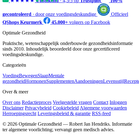
★★★★★
★★★★★
Uitstekend
·
4,5
/5 op
Trustpilot
100%
gecontroleerd
· door onze voedingsdeskundige
Officieel
QShops Keurmerk
45.000+
volgers op Facebook
Optimale Gezondheid
Praktische, wetenschappelijk onderbouwde gezondheidsinformatie
sinds 2010. Inhoudelijk beoordeeld door onze gecertificeerd
voedingsdeskundige.
Categorieën
Voeding
Bewegen
Slaap
Mentale
gezondheid
Hormonen
Supplementen
Aandoeningen
Levensstijl
Recept
Over & meer
Over ons
Redactieproces
Veelgestelde vragen
Contact
Inloggen
Disclaimer
Privacybeleid
Cookiebeleid
Algemene voorwaarden
Herroepingsrecht
Leveringsbeleid & garantie
RSS-feed
© 2026 Optimale Gezondheid — Robert Jan Hendriks. Informatie
ter algemene voorlichting; vervangt geen medisch advies.